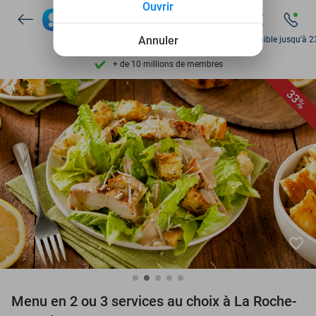
Ouvrir
Découvrez + de 15.000 deals
Disponible 7 jours par semaine
Annuler
Disponible jusqu'à 2
+ de 10 millions de membres
9,4
basé sur
205 869 avis
33%
Découvrez + de 15.000 deals
Disponible 7 jours par semaine
+ de 10 millions de membres
favorite_border
Menu en 2 ou 3 services au choix à La Roche-