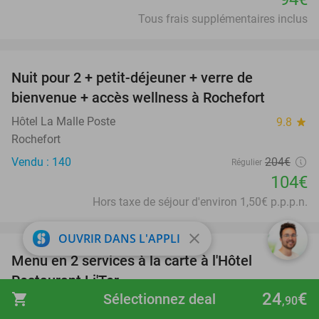
Tous frais supplémentaires inclus
favorite_border
Nuit pour 2 + petit-déjeuner + verre de
49%
bienvenue + accès wellness à Rochefort
Hôtel La Malle Poste
9.8
star
Rochefort
Vendu : 140
204€
Régulier
104€
Hors taxe de séjour d'environ 1,50€ p.p.p.n.
favorite_border
close
OUVRIR DANS L'APPLI
Menu en 2 services à la carte à l'Hôtel
24%
Restaurant Li'Ter
24
€
shopping_cart
Sélectionnez deal
,90
Hôtel Restaurant Li´Ter
9.9
star