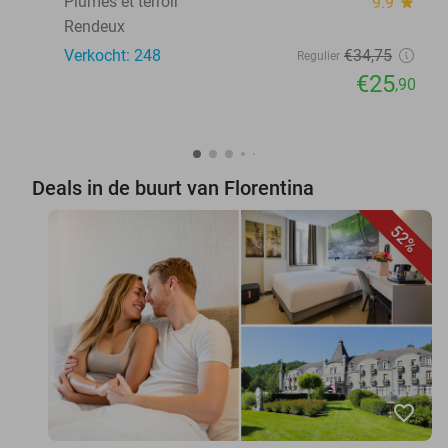
Plumes et terroir
9.9
star
Rendeux
Verkocht: 248
€34
,75
Regulier
€25
,90
Deals in de buurt van Florentina
52%
favorite_border