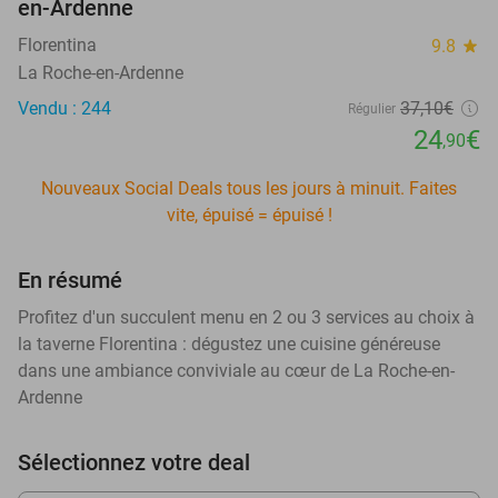
en-Ardenne
Florentina
9.8
star
La Roche-en-Ardenne
Vendu : 244
37
,10
€
Régulier
24
€
,90
Nouveaux Social Deals tous les jours à minuit. Faites
vite, épuisé = épuisé !
En résumé
Profitez d'un succulent menu en 2 ou 3 services au choix à
la taverne Florentina : dégustez une cuisine généreuse
dans une ambiance conviviale au cœur de La Roche-en-
Ardenne
Sélectionnez votre deal