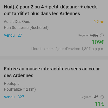
Nuit(s) pour 2 ou 4 + petit-déjeuner + check-
75%
out tardif et plus dans les Ardennes
Au Lit Des Ours
9.2
star
Han-Sur-Lesse (Rochefort)
Vendu : 27
440€
Régulier
109€
Hors taxe de séjour d'environ 1,80€ p.p.p.n.
favorite_border
Entrée au musée interactif des sens au cœur
21%
des Ardennes
Houtopia
Houffalize (12 km)
Vendu : 327
14€
Régulier
11€