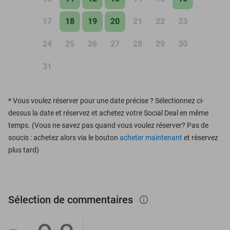
17
18
19
20
21
22
23
24
25
26
27
28
29
30
31
*
Vous voulez réserver pour une date précise ? Sélectionnez ci-
dessus la date et réservez et achetez votre Social Deal en même
temps. (Vous ne savez pas quand vous voulez réserver? Pas de
soucis : achetez alors via le bouton
acheter maintenant
et réservez
plus tard)
Sélection de commentaires
info_outlined