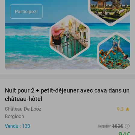
Participez!
favorite_border
Nuit pour 2 + petit-déjeuner avec cava dans un
48%
château-hôtel
Château De Looz
9.3
star
Borgloon
Vendu : 130
180€
Régulier
94€