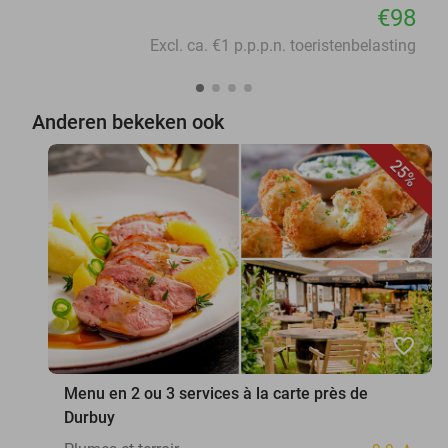
€98
Excl. ca. €1 p.p.p.n. toeristenbelasting
Anderen bekeken ook
25%
favorite_border
Menu en 2 ou 3 services à la carte près de
Durbuy