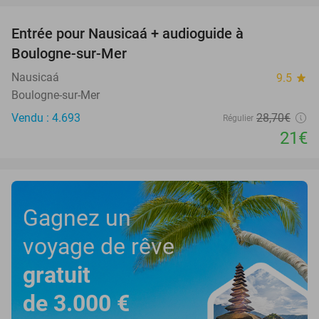
Entrée pour Nausicaá + audioguide à
27%
Boulogne-sur-Mer
Nausicaá
9.5
star
Boulogne-sur-Mer
Vendu : 4.693
28
,70
€
Régulier
21€
Gagnez un
voyage de rêve
gratuit
de 3.000 €