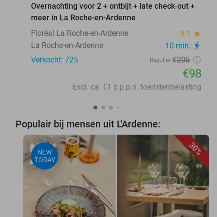
Overnachting voor 2 + ontbijt + late check-out +
meer in La Roche-en-Ardenne
Floréal La Roche-en-Ardenne
9.1
star
La Roche-en-Ardenne
10 min.
directions_walk
Verkocht: 725
€205
Regulier
€98
Excl. ca. €1 p.p.p.n. toeristenbelasting
Populair bij mensen uit L'Ardenne:
30%
NEW
TODAY