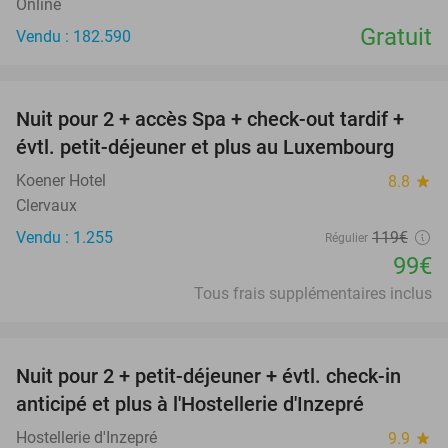
Online
Gratuit
Vendu : 182.590
favorite_border
Nuit pour 2 + accès Spa + check-out tardif +
17%
évtl. petit-déjeuner et plus au Luxembourg
Koener Hotel
8.8
star
Clervaux
Vendu : 1.255
119€
Régulier
99€
Tous frais supplémentaires inclus
favorite_border
Nuit pour 2 + petit-déjeuner + évtl. check-in
46%
anticipé et plus à l'Hostellerie d'Inzepré
Hostellerie d'Inzepré
9.9
star