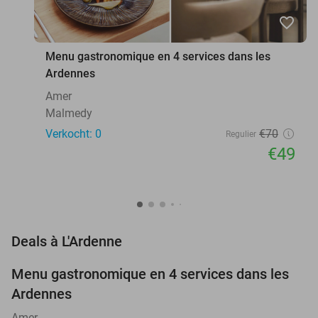
favorite_border
Menu gastronomique en 4 services dans les
Ardennes
Amer
Malmedy
Verkocht: 0
€70
Regulier
€49
favorite_border
Deals à L'Ardenne
Menu gastronomique en 4 services dans les
30%
NEW
Ardennes
TODAY
Amer