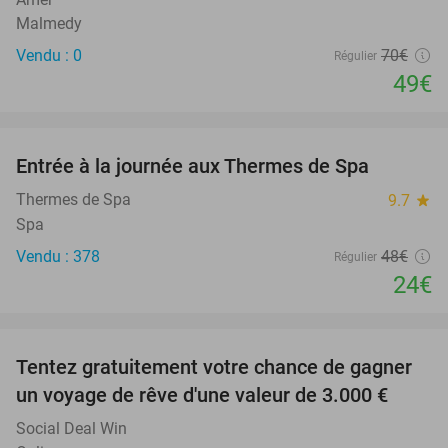
Malmedy
Vendu : 0
70€
Régulier
49€
favorite_border
Entrée à la journée aux Thermes de Spa
50%
Thermes de Spa
9.7
star
Spa
Vendu : 378
48€
Régulier
24€
favorite_border
Tentez gratuitement votre chance de gagner
un voyage de rêve d'une valeur de 3.000 €
Social Deal Win