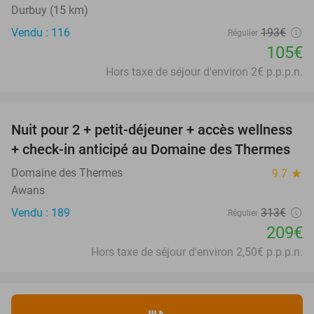
Durbuy (15 km)
Vendu : 116
193€
Régulier
105€
Hors taxe de séjour d'environ 2€ p.p.p.n.
favorite_border
Nuit pour 2 + petit-déjeuner + accès wellness
33%
+ check-in anticipé au Domaine des Thermes
Domaine des Thermes
9.7
star
Awans
Vendu : 189
313€
Régulier
209€
Hors taxe de séjour d'environ 2,50€ p.p.p.n.