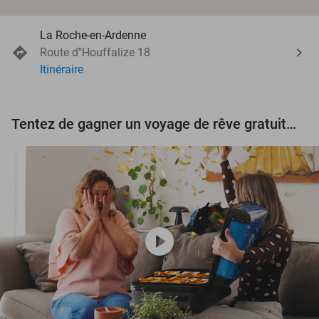
La Roche-en-Ardenne
Route d''Houffalize 18
Itinéraire
Tentez de gagner un voyage de rêve gratuit d'une valeur de 3.000 € !
play_circle