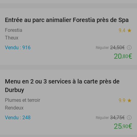
favorite_border
Entrée au parc animalier Forestia près de Spa
15%
Forestia
9.4
star
Theux
Vendu : 916
24
,50
€
Régulier
20
€
,80
favorite_border
Menu en 2 ou 3 services à la carte près de
25%
Durbuy
Plumes et terroir
9.9
star
Rendeux
Vendu : 248
34
,75
€
Régulier
25
€
,90
favorite_border