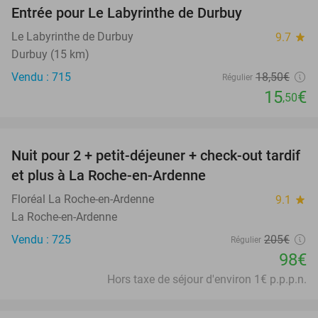
Entrée pour Le Labyrinthe de Durbuy
16%
Le Labyrinthe de Durbuy
9.7
star
Durbuy (15 km)
Vendu : 715
18
,50
€
Régulier
15
€
,50
favorite_border
Nuit pour 2 + petit-déjeuner + check-out tardif
52%
et plus à La Roche-en-Ardenne
Floréal La Roche-en-Ardenne
9.1
star
La Roche-en-Ardenne
Vendu : 725
205€
Régulier
98€
Hors taxe de séjour d'environ 1€ p.p.p.n.
favorite_border