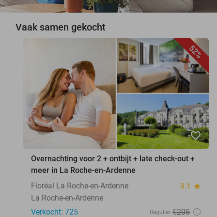
Vaak samen gekocht
52%
favorite_border
Overnachting voor 2 + ontbijt + late check-out +
meer in La Roche-en-Ardenne
Floréal La Roche-en-Ardenne
9.1
star
La Roche-en-Ardenne
Verkocht: 725
€205
Regulier