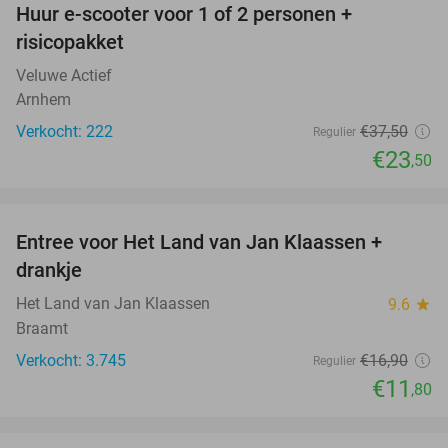
Huur e-scooter voor 1 of 2 personen +
37%
risicopakket
Veluwe Actief
Arnhem
Verkocht: 222
€37
,50
Regulier
€23
,50
favorite_border
Entree voor Het Land van Jan Klaassen +
30%
drankje
Het Land van Jan Klaassen
9.6
star
Braamt
Verkocht: 3.745
€16
,90
Regulier
€11
,80
favorite_border