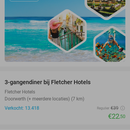
favorite_border
3-gangendiner bij Fletcher Hotels
42%
Fletcher Hotels
Doorwerth (+ meerdere locaties) (7 km)
Verkocht: 13.418
€39
Regulier
€22
,50
favorite_border