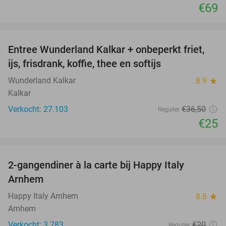
€69
favorite_border
Entree Wunderland Kalkar + onbeperkt friet,
32%
ijs, frisdrank, koffie, thee en softijs
Wunderland Kalkar
8.9
star
Kalkar
Verkocht: 27.103
€36
,50
Regulier
€25
favorite_border
2-gangendiner à la carte bij Happy Italy
35%
Arnhem
Happy Italy Arnhem
8.6
star
Arnhem
Verkocht: 3.783
€20
Regulier