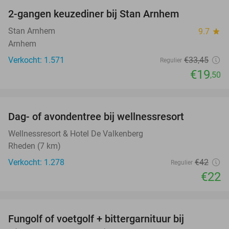
2-gangen keuzediner bij Stan Arnhem
42%
Stan Arnhem
9.7
star
Arnhem
Verkocht: 1.571
€33
,45
Regulier
€19
,50
favorite_border
Dag- of avondentree bij wellnessresort
48%
Wellnessresort & Hotel De Valkenberg
Rheden (7 km)
Verkocht: 1.278
€42
Regulier
€22
favorite_border
Fungolf of voetgolf + bittergarnituur bij
51%