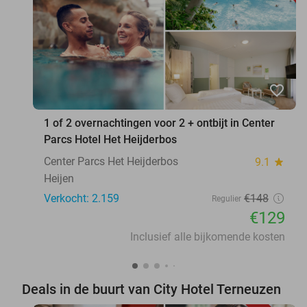
favorite_border
1 of 2 overnachtingen voor 2 + ontbijt in Center
Parcs Hotel Het Heijderbos
Center Parcs Het Heijderbos
9.1
star
Heijen
Verkocht: 2.159
€148
Regulier
€129
Inclusief alle bijkomende kosten
Deals in de buurt van City Hotel Terneuzen