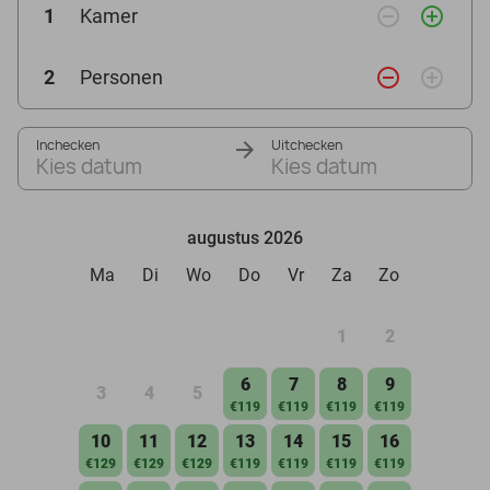
remove_circle_outline
add_circle_outline
1
Kamer
remove_circle_outline
add_circle_outline
2
Personen
Inchecken
Uitchecken
Kies datum
Kies datum
augustus 2026
Ma
Di
Wo
Do
Vr
Za
Zo
1
2
6
7
8
9
3
4
5
€119
€119
€119
€119
10
11
12
13
14
15
16
€129
€129
€129
€119
€119
€119
€119