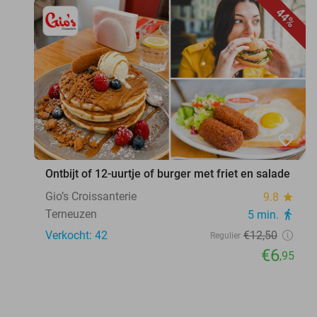
44%
favorite_border
Ontbijt of 12-uurtje of burger met friet en salade
Gio’s Croissanterie
9.8
star
Terneuzen
5 min.
directions_walk
Verkocht: 42
€12
,50
Regulier
€6
,95