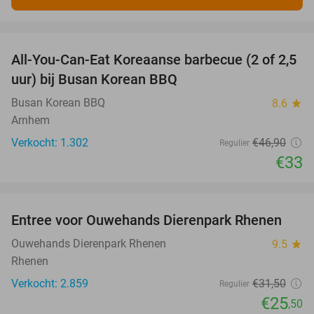
favorite_border
All-You-Can-Eat Koreaanse barbecue (2 of 2,5
30%
uur) bij Busan Korean BBQ
Busan Korean BBQ
8.6
star
Arnhem
Verkocht: 1.302
€46
,90
Regulier
€33
favorite_border
Entree voor Ouwehands Dierenpark Rhenen
19%
Ouwehands Dierenpark Rhenen
9.5
star
Rhenen
Verkocht: 2.859
€31
,50
Regulier
€25
,50