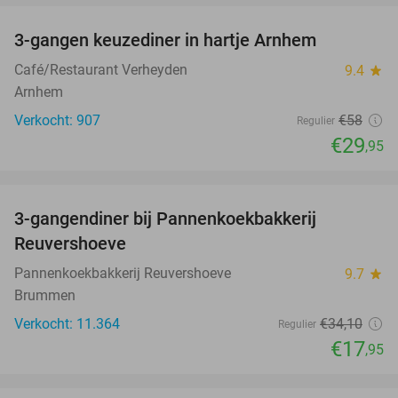
3-gangen keuzediner in hartje Arnhem
48%
Café/Restaurant Verheyden
9.4
star
Arnhem
Verkocht: 907
€58
Regulier
€29
,95
favorite_border
3-gangendiner bij Pannenkoekbakkerij
47%
Reuvershoeve
Pannenkoekbakkerij Reuvershoeve
9.7
star
Brummen
Verkocht: 11.364
€34
,10
Regulier
€17
,95
favorite_border