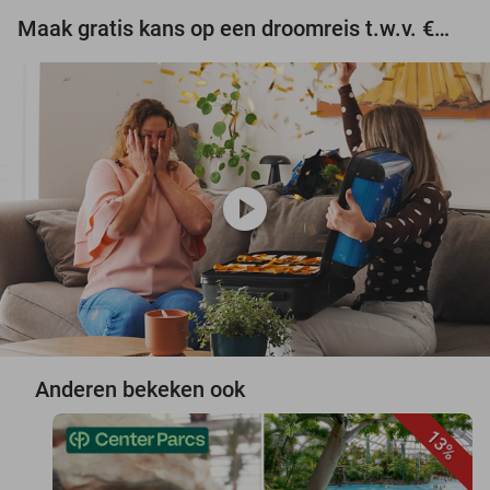
Maak gratis kans op een droomreis t.w.v. €3.000!
play_circle
Anderen bekeken ook
13%