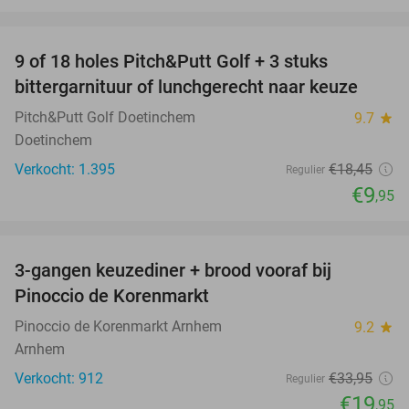
favorite_border
9 of 18 holes Pitch&Putt Golf + 3 stuks
46%
bittergarnituur of lunchgerecht naar keuze
Pitch&Putt Golf Doetinchem
9.7
star
Doetinchem
Verkocht: 1.395
€18
,45
Regulier
€9
,95
favorite_border
3-gangen keuzediner + brood vooraf bij
41%
Pinoccio de Korenmarkt
Pinoccio de Korenmarkt Arnhem
9.2
star
Arnhem
Verkocht: 912
€33
,95
Regulier
€19
,95