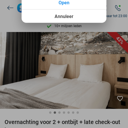
Open
7 dagen per week beschikbaar
Annuleer
Bereikbaar tot 23:00
10+ miljoen leden
9,4
op basis van
205.869 reviews
43%
Ontdek 15.000+ deals
7 dagen per week beschikbaar
10+ miljoen leden
favorite_border
Overnachting voor 2 + ontbijt + late check-out