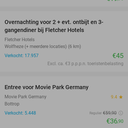
favorite_border
Overnachting voor 2 + evt. ontbijt en 3-
gangendiner bij Fletcher Hotels
Fletcher Hotels
Wolfheze (+ meerdere locaties) (6 km)
€45
Verkocht: 17.957
Excl. ca. €3 p.p.p.n. toeristenbelasting
favorite_border
Entree voor Movie Park Germany
38%
Movie Park Germany
9.4
star
Bottrop
Verkocht: 5.448
€59
,90
Regulier
€36
,90