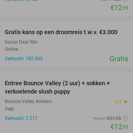
€12
,95
favorite_border
Gratis kans op een droomreis t.w.v. €3.000
Social Deal Win
Online
Gratis
Verkocht: 182.565
favorite_border
Entree Bounce Valley (2 uur) + sokken +
41%
verkoelende slush puppy
Bounce Valley Arnhem
9.2
star
Velp
Verkocht: 2.217
€21
,95
Regulier
€12
,95