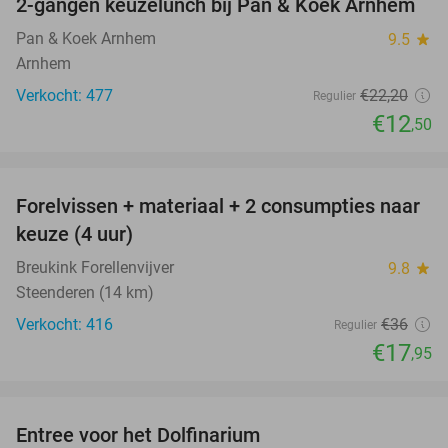
2-gangen keuzelunch bij Pan & Koek Arnhem
44%
Pan & Koek Arnhem
9.5
star
Arnhem
Verkocht: 477
€22
,20
Regulier
€12
,50
favorite_border
Forelvissen + materiaal + 2 consumpties naar
50%
keuze (4 uur)
Breukink Forellenvijver
9.8
star
Steenderen (14 km)
Verkocht: 416
€36
Regulier
€17
,95
favorite_border
Entree voor het Dolfinarium
36%