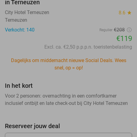
in Terneuzen
City Hotel Terneuzen
8.6
star
Terneuzen
Verkocht: 140
€208
Regulier
€119
Excl. ca. €2,50 p.p.p.n. toeristenbelasting
Dagelijks om middernacht nieuwe Social Deals. Wees
snel, op = op!
In het kort
Voor 2 personen: overnachting in een comfortkamer
inclusief ontbijt en late check-out bij City Hotel Terneuzen
Reserveer jouw deal