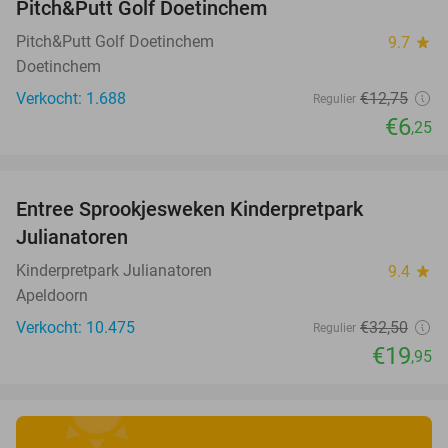
Pitch&Putt Golf Doetinchem
Pitch&Putt Golf Doetinchem
9.7
star
Doetinchem
Verkocht: 1.688
€12
,75
Regulier
€6
,25
favorite_border
Entree Sprookjesweken Kinderpretpark
39%
Julianatoren
Kinderpretpark Julianatoren
9.4
star
Apeldoorn
Verkocht: 10.475
€32
,50
Regulier
€19
,95