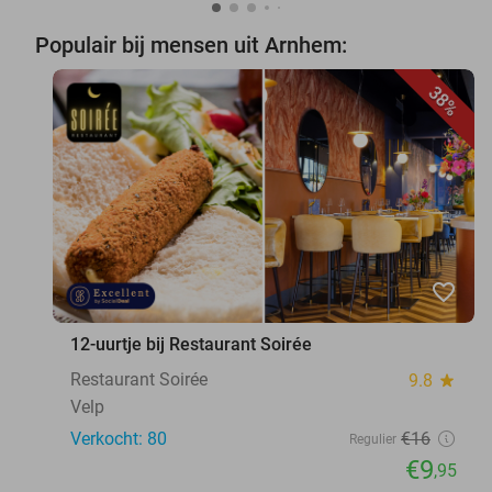
Populair bij mensen uit Arnhem:
38%
favorite_border
12-uurtje bij Restaurant Soirée
Restaurant Soirée
9.8
star
Velp
Verkocht: 80
€16
Regulier
€9
,95