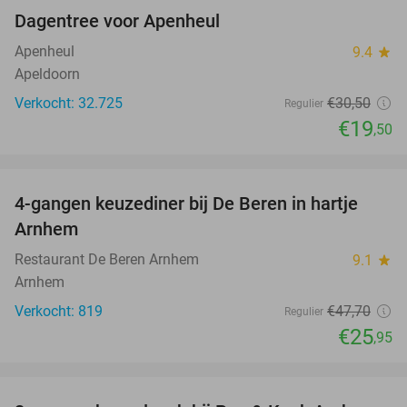
Dagentree voor Apenheul
36%
Apenheul
9.4
star
Apeldoorn
Verkocht: 32.725
€30
,50
Regulier
€19
,50
favorite_border
4-gangen keuzediner bij De Beren in hartje
46%
Arnhem
Restaurant De Beren Arnhem
9.1
star
Arnhem
Verkocht: 819
€47
,70
Regulier
€25
,95
favorite_border