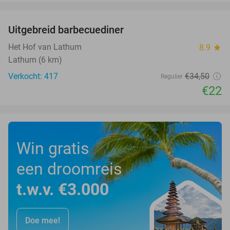
favorite_border
Uitgebreid barbecuediner
36%
Het Hof van Lathum
8.9
star
Lathum (6 km)
Verkocht: 417
€34
,50
Regulier
€22
Win gratis
een droomreis
t.w.v. €3.000
Doe mee!