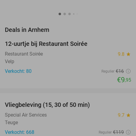
favorite_border
Deals in Arnhem
12-uurtje bij Restaurant Soirée
38%
Restaurant Soirée
9.8
star
Velp
Verkocht: 80
€16
Regulier
€9
,95
favorite_border
Vliegbeleving (15, 30 of 50 min)
42%
Special Air Services
9.7
star
Teuge
Verkocht: 668
€119
Regulier