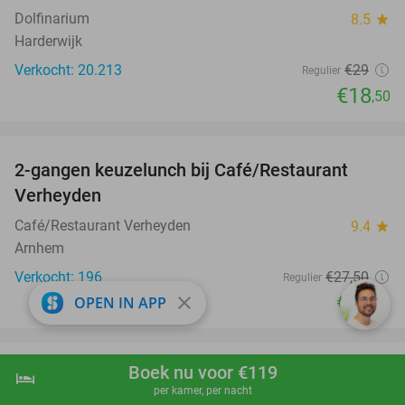
Dolfinarium
8.5
star
Harderwijk
Verkocht: 20.213
€29
Regulier
€18
,50
favorite_border
2-gangen keuzelunch bij Café/Restaurant
46%
Verheyden
Café/Restaurant Verheyden
9.4
star
Arnhem
Verkocht: 196
€27
,50
Regulier
€14
close
OPEN IN APP
,95
favorite_border
Boek nu voor €119
Golfen (18 holes) bij Pitch&Putt Golf
39%
hotel
shopping_cart
Boek nu
navigate_next
per kamer, per nacht