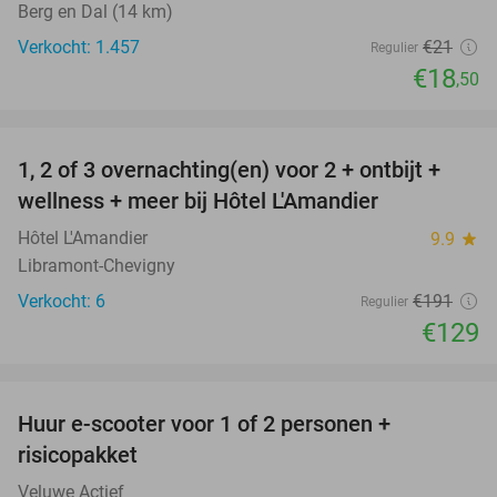
Berg en Dal (14 km)
Verkocht: 1.457
€21
Regulier
€18
,50
favorite_border
1, 2 of 3 overnachting(en) voor 2 + ontbijt +
32%
NEW
wellness + meer bij Hôtel L'Amandier
TODAY
Hôtel L'Amandier
9.9
star
Libramont-Chevigny
Verkocht: 6
€191
Regulier
€129
favorite_border
Huur e-scooter voor 1 of 2 personen +
37%
risicopakket
Veluwe Actief