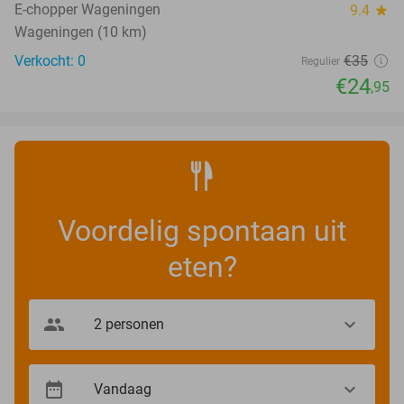
TODAY
E-chopper Wageningen
9.4
star
Wageningen (10 km)
Verkocht: 0
€35
Regulier
€24
,95
Voordelig spontaan uit
eten?