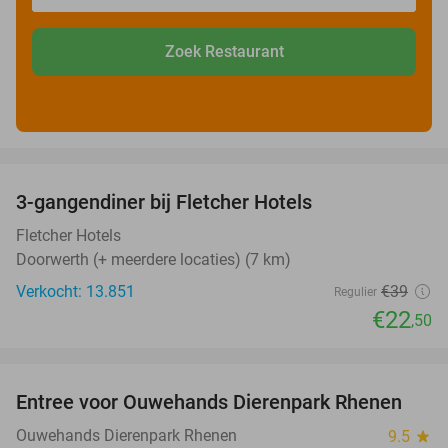
Zoek Restaurant
favorite_border
3-gangendiner bij Fletcher Hotels
42%
Fletcher Hotels
Doorwerth (+ meerdere locaties) (7 km)
Verkocht: 13.851
€39
Regulier
€22
,50
favorite_border
Entree voor Ouwehands Dierenpark Rhenen
19%
Ouwehands Dierenpark Rhenen
9.5
star