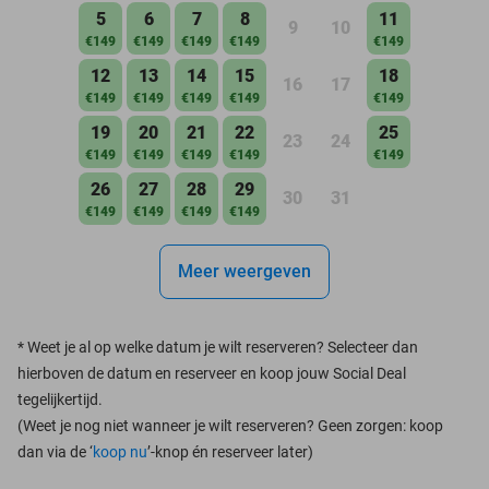
5
6
7
8
11
9
10
€149
€149
€149
€149
€149
12
13
14
15
18
16
17
€149
€149
€149
€149
€149
19
20
21
22
25
23
24
€149
€149
€149
€149
€149
26
27
28
29
30
31
€149
€149
€149
€149
Meer weergeven
*
Weet je al op welke datum je wilt reserveren? Selecteer dan
hierboven de datum en reserveer en koop jouw Social Deal
tegelijkertijd.
(Weet je nog niet wanneer je wilt reserveren? Geen zorgen: koop
dan via de ‘
koop nu
’-knop én reserveer later)