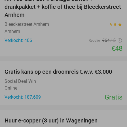
25%
drankpakket + koffie of thee bij Bleeckerstreet
Arnhem
Bleeckerstreet Arnhem
9.8
star
Arnhem
Verkocht: 406
€64
,15
Regulier
€48
favorite_border
Gratis kans op een droomreis t.w.v. €3.000
Social Deal Win
Online
Gratis
Verkocht: 187.609
favorite_border
Huur e-copper (3 uur) in Wageningen
29%
NEW