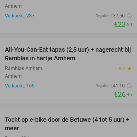
Arnhem
Verkocht: 237
€37
,50
Regulier
€23
,50
favorite_border
All-You-Can-Eat tapas (2,5 uur) + nagerecht bij
34%
Ramblas in hartje Arnhem
Ramblas Arnhem
8.7
star
Arnhem
Verkocht: 165
€41
,10
Regulier
€26
,95
favorite_border
Tocht op e-bike door de Betuwe (4 tot 5 uur) +
35%
meer