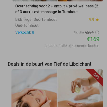
Overnachting voor 2 + ontbijt + privé-wellness (2
of 3 uur) + evt. massage in Turnhout
B&B Ikigai Oud-Turnhout
9.9
star
Oud-Turnhout
Verkocht: 8
€294
Regulier
€169
Inclusief alle bijkomende kosten
Deals in de buurt van Fief de Liboichant
54%