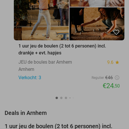
favorite_border
1 uur jeu de boulen (2 tot 6 personen) incl.
drankje + evt. hapjes
JEU de boules bar Arnhem
9.6
star
Arnhem
Verkocht: 3
€46
Regulier
€24
,50
favorite_border
Deals in Arnhem
1 uur jeu de boulen (2 tot 6 personen) incl.
47%