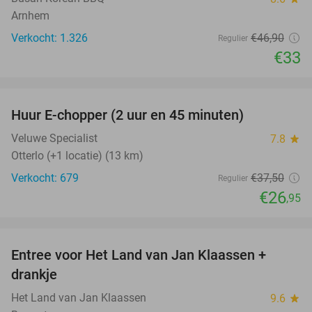
Arnhem
Verkocht: 1.326
€46
,90
Regulier
€33
favorite_border
Huur E-chopper (2 uur en 45 minuten)
28%
Veluwe Specialist
7.8
star
Otterlo (+1 locatie) (13 km)
Verkocht: 679
€37
,50
Regulier
€26
,95
favorite_border
Entree voor Het Land van Jan Klaassen +
30%
drankje
Het Land van Jan Klaassen
9.6
star