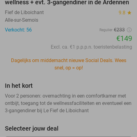
wellness + evt. 3-gangendiner in de Ardennen
Fief de Liboichant
9.8
star
Alle-sur-Semois
Verkocht: 56
€233
Regulier
€149
Excl. ca. €1 p.p.p.n. toeristenbelasting
Dagelijks om middernacht nieuwe Social Deals. Wees
snel, op = op!
In het kort
Voor 2 personen: overnachting in een comfortkamer met
ontbijt, toegang tot de wellnessfaciliteiten en eventueel een
3-gangendiner bij Le Fief de Liboichant
Selecteer jouw deal