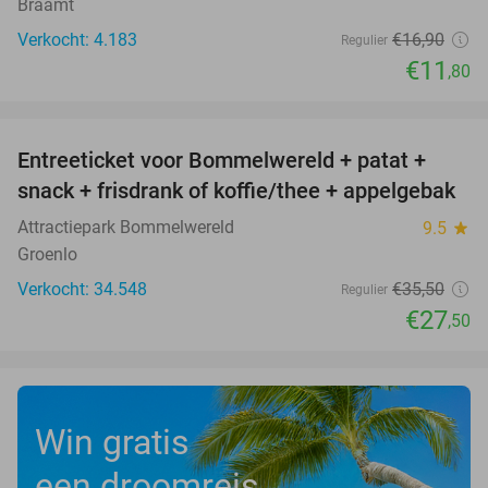
Braamt
Verkocht: 4.183
€16
,90
Regulier
€11
,80
favorite_border
Entreeticket voor Bommelwereld + patat +
23%
snack + frisdrank of koffie/thee + appelgebak
Attractiepark Bommelwereld
9.5
star
Groenlo
Verkocht: 34.548
€35
,50
Regulier
€27
,50
Win gratis
een droomreis