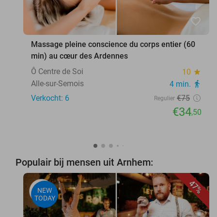
favorite_border
Massage pleine conscience du corps entier (60
min) au cœur des Ardennes
Ô Centre de Soi
10
star
Alle-sur-Semois
4 min.
directions_walk
Verkocht: 6
€75
Regulier
€34
,50
Populair bij mensen uit Arnhem:
47%
NEW
TODAY