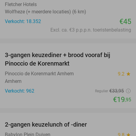
Fletcher Hotels
Wolfheze (+ meerdere locaties) (6 km)
€45
Verkocht: 18.352
Excl. ca. €3 p.p.p.n. toeristenbelasting
favorite_border
3-gangen keuzediner + brood vooraf bij
41%
Pinoccio de Korenmarkt
Pinoccio de Korenmarkt Arnhem
9.2
star
Arnhem
Verkocht: 962
€33
,95
Regulier
€19
,95
favorite_border
2-gangen keuzelunch of -diner
34%
Babylon Plein Duiven
9.8
star