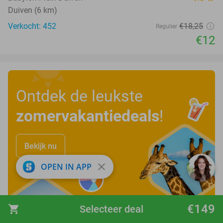
Duiven (6 km)
Verkocht: 452
€18
,25
Regulier
€12
Ontdek de leukste
zomervakantiedeals
!
Bekijk nu
close
OPEN IN APP
€149
shopping_cart
Selecteer deal