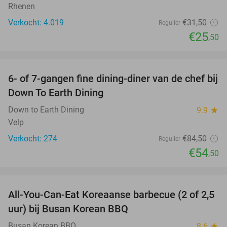
Rhenen
Verkocht: 4.019
€31
,50
Regulier
€25
,50
favorite_border
6- of 7-gangen fine dining-diner van de chef bij
36%
Down To Earth Dining
Down to Earth Dining
9.9
star
Velp
Verkocht: 274
€84
,50
Regulier
€54
,50
favorite_border
All-You-Can-Eat Koreaanse barbecue (2 of 2,5
30%
uur) bij Busan Korean BBQ
Busan Korean BBQ
8.6
star