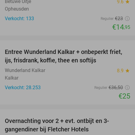
Betuwe Uitje
9.6
star
Opheusden
Verkocht: 133
€23
Regulier
€14
,95
favorite_border
Entree Wunderland Kalkar + onbeperkt friet,
32%
ijs, frisdrank, koffie, thee en softijs
Wunderland Kalkar
8.9
star
Kalkar
Verkocht: 28.253
€36
,50
Regulier
€25
favorite_border
Overnachting voor 2 + evt. ontbijt en 3-
gangendiner bij Fletcher Hotels