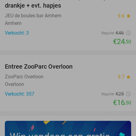
NEW
drankje + evt. hapjes
TODAY
JEU de boules bar Arnhem
9.6
star
Arnhem
Verkocht: 3
€46
Regulier
€24
,50
favorite_border
Entree ZooParc Overloon
34%
NEW
TODAY
ZooParc Overloon
9.7
star
Overloon
Verkocht: 357
€25
Regulier
€16
,50