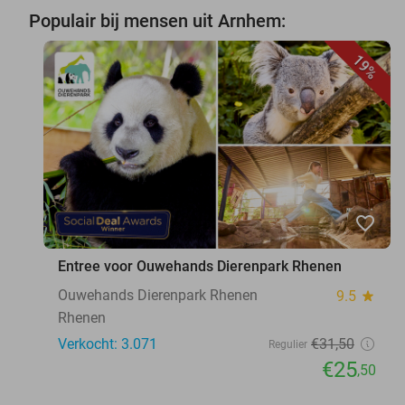
Populair bij mensen uit Arnhem:
19%
favorite_border
Entree voor Ouwehands Dierenpark Rhenen
Ouwehands Dierenpark Rhenen
9.5
star
Rhenen
Verkocht: 3.071
€31
,50
Regulier
€25
,50