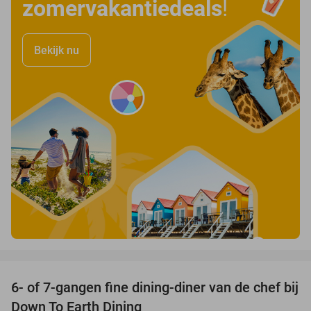
zomervakantiedeals
!
Bekijk nu
favorite_border
6- of 7-gangen fine dining-diner van de chef bij
36%
Down To Earth Dining