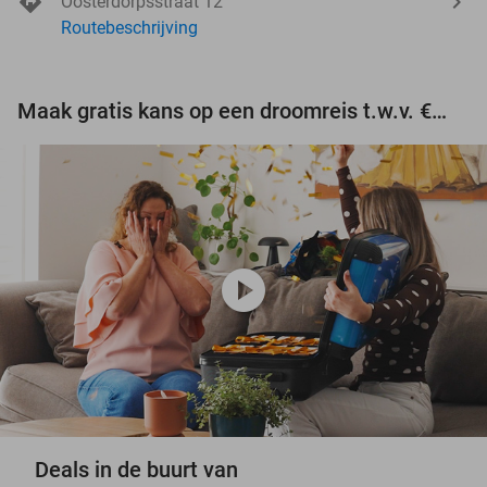
Oosterdorpsstraat 12
Routebeschrijving
Maak gratis kans op een droomreis t.w.v. €3.000!
play_circle
Deals in de buurt van