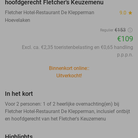
hoofdgerecht Fletcher's Keuzemenu
Fletcher Hotel-Restaurant De Klepperman
9.0
star
Hoevelaken
€153
Regulier
€109
Excl. ca. €2,35 toeristenbelasting en €0,65 handling
p.p.p.n.
Binnenkort online::
Uitverkocht!
In het kort
Voor 2 personen: 1 of 2 heerlijke overnachting(en) bij
Fletcher Hotel-Restaurant De Klepperman, inclusief ontbijt
en hoofdgerecht van het Fletcher's Keuzemenu
Highlights