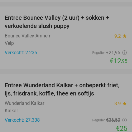
favorite_border
Entree Bounce Valley (2 uur) + sokken +
41%
verkoelende slush puppy
Bounce Valley Arnhem
9.2
star
Velp
Verkocht: 2.235
€21
,95
Regulier
€12
,95
favorite_border
Entree Wunderland Kalkar + onbeperkt friet,
32%
ijs, frisdrank, koffie, thee en softijs
Wunderland Kalkar
8.9
star
Kalkar
Verkocht: 27.338
€36
,50
Regulier
€25