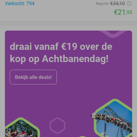
Verkocht: 794
€34
,10
Regulier
€21
,95
draai vanaf €19 over de
kop op Achtbanendag!
Bekijk alle deals!