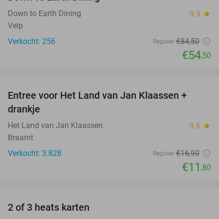
Down to Earth Dining
9.9
star
Velp
Verkocht: 256
€84
,50
Regulier
€54
,50
favorite_border
Entree voor Het Land van Jan Klaassen +
30%
drankje
Het Land van Jan Klaassen
9.6
star
Braamt
Verkocht: 3.828
€16
,90
Regulier
€11
,80
favorite_border
2 of 3 heats karten
29%