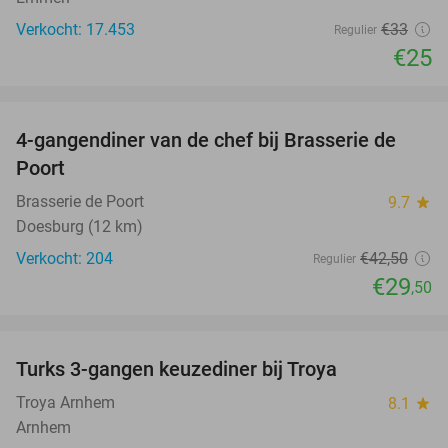
Verkocht: 17.453
€33
Regulier
€25
favorite_border
4-gangendiner van de chef bij Brasserie de
31%
Poort
Brasserie de Poort
9.7
star
Doesburg (12 km)
Verkocht: 204
€42
,50
Regulier
€29
,50
favorite_border
Turks 3-gangen keuzediner bij Troya
36%
Troya Arnhem
8.1
star
Arnhem