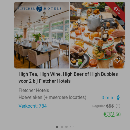
41%
favorite_border
High Tea, High Wine, High Beer of High Bubbles
voor 2 bij Fletcher Hotels
Fletcher Hotels
Hoevelaken (+ meerdere locaties)
0 min.
directions_walk
Verkocht: 784
€55
Regulier
€32
,50