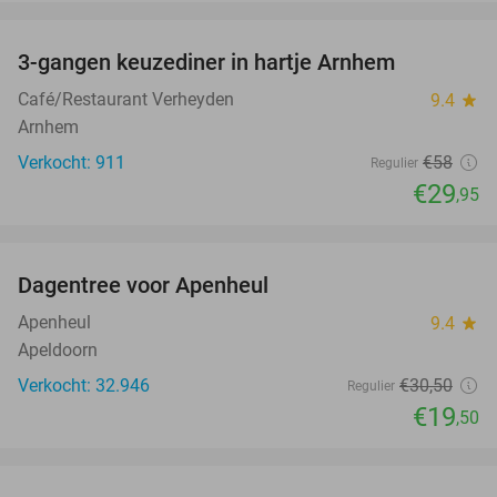
favorite_border
3-gangen keuzediner in hartje Arnhem
48%
Café/Restaurant Verheyden
9.4
star
Arnhem
Verkocht: 911
€58
Regulier
€29
,95
favorite_border
Dagentree voor Apenheul
36%
Apenheul
9.4
star
Apeldoorn
Verkocht: 32.946
€30
,50
Regulier
€19
,50
favorite_border