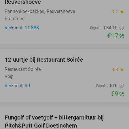
Reuvershoeve
Pannenkoekbakkerij Reuvershoeve
9.7
star
Brummen
Verkocht: 11.388
€34
,10
Regulier
€17
,95
favorite_border
12-uurtje bij Restaurant Soirée
38%
Restaurant Soirée
9.8
star
Velp
Verkocht: 90
€16
Regulier
€9
,95
favorite_border
Fungolf of voetgolf + bittergarnituur bij
51%
Pitch&Putt Golf Doetinchem