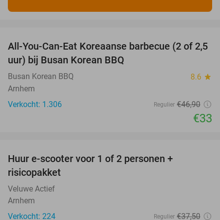
favorite_border
All-You-Can-Eat Koreaanse barbecue (2 of 2,5
30%
uur) bij Busan Korean BBQ
Busan Korean BBQ
8.6
star
Arnhem
Verkocht: 1.306
€46
,90
Regulier
€33
favorite_border
Huur e-scooter voor 1 of 2 personen +
37%
risicopakket
Veluwe Actief
Arnhem
Verkocht: 224
€37
,50
Regulier