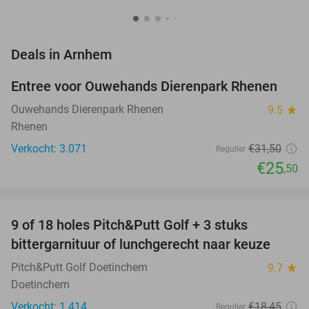
favorite_border
Deals in Arnhem
Entree voor Ouwehands Dierenpark Rhenen
19%
Ouwehands Dierenpark Rhenen
9.5
star
Rhenen
Verkocht: 3.071
€31
,50
Regulier
€25
,50
favorite_border
9 of 18 holes Pitch&Putt Golf + 3 stuks
46%
bittergarnituur of lunchgerecht naar keuze
Pitch&Putt Golf Doetinchem
9.7
star
Doetinchem
Verkocht: 1.414
€18
,45
Regulier