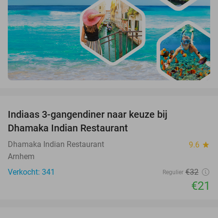
favorite_border
Indiaas 3-gangendiner naar keuze bij
34%
Dhamaka Indian Restaurant
Dhamaka Indian Restaurant
9.6
star
Arnhem
Verkocht: 341
€32
Regulier
€21
favorite_border