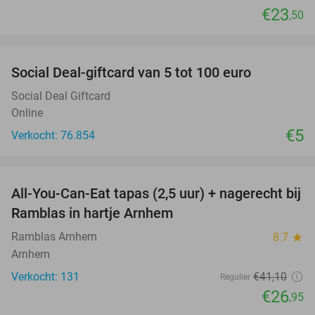
€23
,50
favorite_border
Social Deal-giftcard van 5 tot 100 euro
Social Deal Giftcard
Online
€5
Verkocht: 76.854
favorite_border
All-You-Can-Eat tapas (2,5 uur) + nagerecht bij
34%
Ramblas in hartje Arnhem
Ramblas Arnhem
8.7
star
Arnhem
Verkocht: 131
€41
,10
Regulier
€26
,95