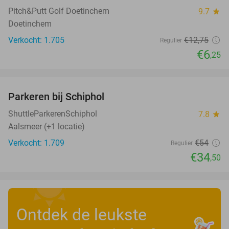
Pitch&Putt Golf Doetinchem
9.7
star
Doetinchem
Verkocht: 1.705
€12
,75
Regulier
€6
,25
favorite_border
Parkeren bij Schiphol
36%
ShuttleParkerenSchiphol
7.8
star
Aalsmeer (+1 locatie)
Verkocht: 1.709
€54
Regulier
€34
,50
Ontdek de leukste