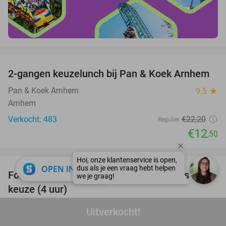
favorite_border
2-gangen keuzelunch bij Pan & Koek Arnhem
44%
Pan & Koek Arnhem
9.5
star
Arnhem
Verkocht: 483
€22
,20
Regulier
€12
,50
favorite_border
close
OPEN IN APP
Forelvissen + materiaal + 2 consumpties naar
50%
keuze (4 uur)
Breukink Forellenvijver
9.8
star
Uitverkocht!
Steenderen (14 km)