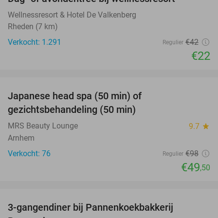
48%
Wellnessresort & Hotel De Valkenberg
Rheden (7 km)
Verkocht: 1.291
€42
Regulier
€22
favorite_border
Japanese head spa (50 min) of
49%
gezichtsbehandeling (50 min)
MRS Beauty Lounge
9.7
star
Arnhem
Verkocht: 76
€98
Regulier
€49
,50
favorite_border
3-gangendiner bij Pannenkoekbakkerij
47%