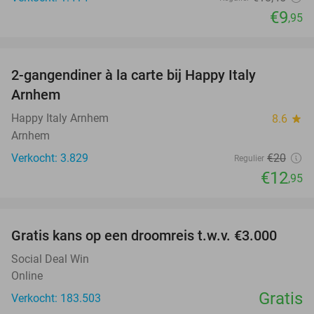
€9
,95
favorite_border
2-gangendiner à la carte bij Happy Italy
35%
Arnhem
Happy Italy Arnhem
8.6
star
Arnhem
Verkocht: 3.829
€20
Regulier
€12
,95
favorite_border
Gratis kans op een droomreis t.w.v. €3.000
Social Deal Win
Online
Gratis
Verkocht: 183.503