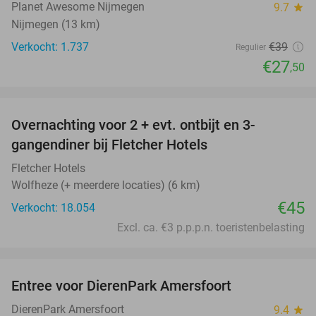
Planet Awesome Nijmegen
9.7
star
Nijmegen (13 km)
Verkocht: 1.737
€39
Regulier
€27
,50
favorite_border
Overnachting voor 2 + evt. ontbijt en 3-
gangendiner bij Fletcher Hotels
Fletcher Hotels
Wolfheze (+ meerdere locaties) (6 km)
€45
Verkocht: 18.054
Excl. ca. €3 p.p.p.n. toeristenbelasting
favorite_border
Entree voor DierenPark Amersfoort
24%
DierenPark Amersfoort
9.4
star