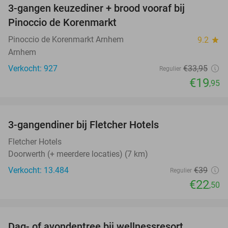
3-gangen keuzediner + brood vooraf bij
41%
Pinoccio de Korenmarkt
Pinoccio de Korenmarkt Arnhem
9.2
star
Arnhem
Verkocht: 927
€33
,95
Regulier
€19
,95
favorite_border
3-gangendiner bij Fletcher Hotels
42%
Fletcher Hotels
Doorwerth (+ meerdere locaties) (7 km)
Verkocht: 13.484
€39
Regulier
€22
,50
favorite_border
Dag- of avondentree bij wellnessresort