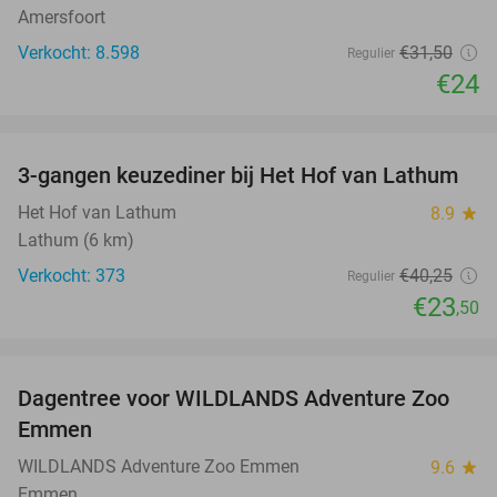
Amersfoort
Verkocht: 8.598
€31
,50
Regulier
€24
favorite_border
3-gangen keuzediner bij Het Hof van Lathum
42%
Het Hof van Lathum
8.9
star
Lathum (6 km)
Verkocht: 373
€40
,25
Regulier
€23
,50
favorite_border
Dagentree voor WILDLANDS Adventure Zoo
24%
Emmen
WILDLANDS Adventure Zoo Emmen
9.6
star
Emmen