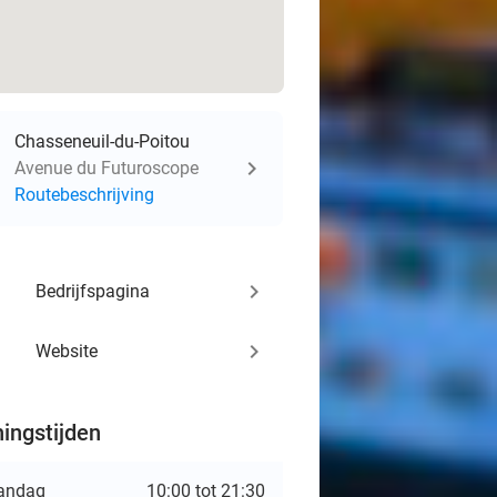
Chasseneuil-du-Poitou
Avenue du Futuroscope
Routebeschrijving
keyboard_arrow_right
Bedrijfspagina
keyboard_arrow_right
Website
ingstijden
andag
10:00 tot 21:30