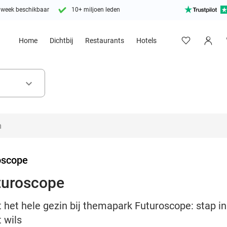
 week beschikbaar
10+ miljoen leden
Home
Dichtbij
Restaurants
Hotels
keyboard_arrow_down
oscope
turoscope
 het hele gezin bij themapark Futuroscope: stap in
 wils