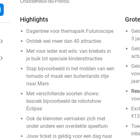
Chasseneuil-du-Poitou
l
Highlights
Grote
Dagentree voor themapark Futuroscope
Gel
3 j
ard_arrow_right
Ontdek wel meer dan 40 attracties
Geld
Met voor ieder wat wils: van kriebels in
act
ard_arrow_right
je buik tot speciale kinderattracties
Gel
Stap bijvoorbeeld in het midden van een
voo
tornado of maak een buitenlands ritje
jaar
naar Mars
Res
Met verschillende soorten shows:
vouc
bezoek bijvoorbeeld de robotshow
Éclipse
Exc
€13
Ook de kleinsten vermaken zich met
onder andere een overdekte speeltuin
Toe
inb
Jouw ticket is geldig voor een dag naar