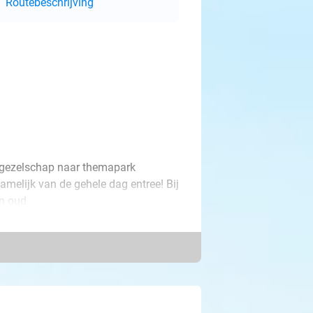
Routebeschrijving
e gezelschap naar themapark
namelijk van de gehele dag entree! Bij
en oud.
n doldwaas avontuur in de tijd met
des, waarbij je stroomversnellingen
l verschillende soorten belevenissen
oekomst en de kracht van deze leuke