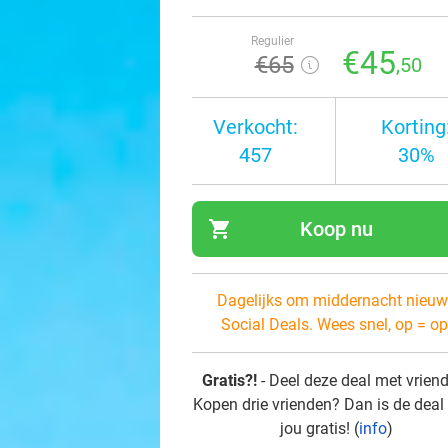
Regulier
€45
€65
,50
Verkocht:
Korting
457
30%
shopping_cart
Koop nu
navi
Dagelijks om middernacht nieuw
Social Deals. Wees snel, op = op
Gratis?!
- Deel deze deal met vrien
Kopen drie vrienden? Dan is de deal
jou gratis! (
info
)