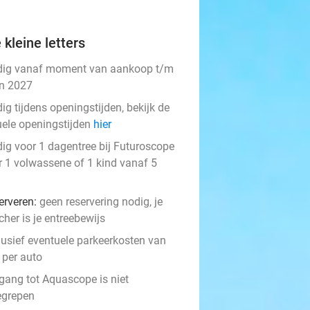
 kleine letters
dig vanaf moment van aankoop t/m
an 2027
ig tijdens openingstijden, bekijk de
uele openingstijden
hier
dig voor 1 dagentree bij Futuroscope
r 1 volwassene of 1 kind vanaf 5
erveren:
geen reservering nodig, je
her is je entreebewijs
lusief eventuele parkeerkosten van
 per auto
gang tot Aquascope is niet
egrepen