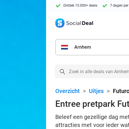
Ontdek 15.000+ deals
7 dagen per
Arnhem
Overzicht
>
Uitjes
>
Futur
Entree pretpark Fu
Beleef een gezellige dag met
attracties met voor ieder wat