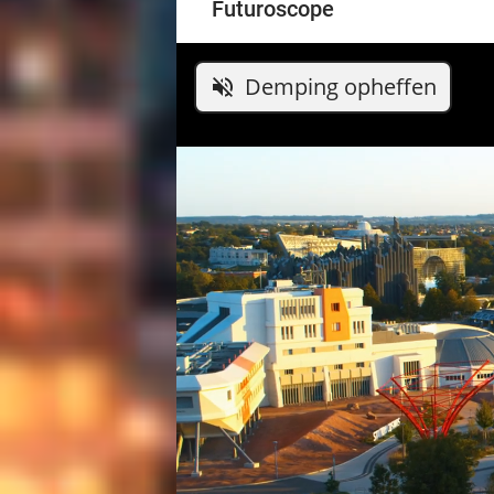
Futuroscope
Demping opheffen
volume_off