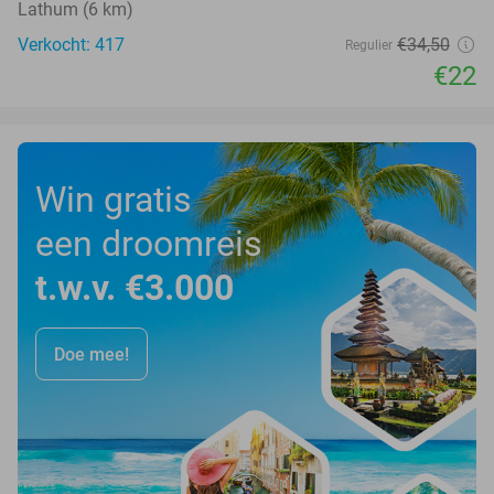
Lathum (6 km)
Verkocht: 417
€34
,50
Regulier
€22
Win gratis
een droomreis
t.w.v. €3.000
Doe mee!