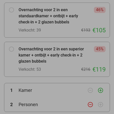
Overnachting voor 2 in een
46%
standaardkamer + ontbijt + early
check-in + 2 glazen bubbels
€105
Verkocht: 39
€193
Overnachting voor 2 in een superior
45%
kamer + ontbijt + early check-in + 2
glazen bubbels
€119
Verkocht: 53
€216
remove_circle_outline
add_circle_outline
1
Kamer
remove_circle_outline
add_circle_outline
2
Personen