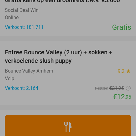
Social Deal Win
Online
Gratis
Verkocht: 181.711
favorite_border
Entree Bounce Valley (2 uur) + sokken +
41%
verkoelende slush puppy
Bounce Valley Arnhem
9.2
star
Velp
Verkocht: 2.164
€21
,95
Regulier
€12
,95