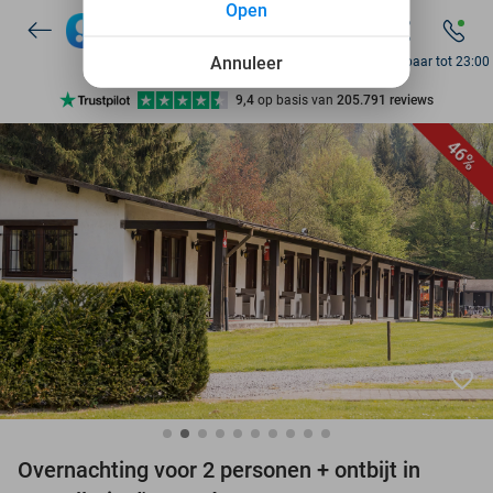
Open
7 dagen per week beschikbaar
10+ miljoen leden
Annuleer
Bereikbaar tot 23:00
9,4
op basis van
205.791 reviews
Ontdek 15.000+ deals
46%
7 dagen per week beschikbaar
10+ miljoen leden
favorite_border
Overnachting voor 2 personen + ontbijt in