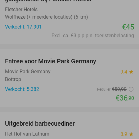
Fletcher Hotels
Wolfheze (+ meerdere locaties) (6 km)
€45
Verkocht: 17.901
Excl. ca. €3 p.p.p.n. toeristenbelasting
favorite_border
Entree voor Movie Park Germany
38%
Movie Park Germany
9.4
star
Bottrop
Verkocht: 5.382
€59
,90
Regulier
€36
,90
favorite_border
Uitgebreid barbecuediner
36%
Het Hof van Lathum
8.9
star