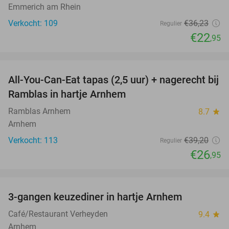
Emmerich am Rhein
Verkocht: 109
€36
,23
Regulier
€22
,95
favorite_border
All-You-Can-Eat tapas (2,5 uur) + nagerecht bij
31%
Ramblas in hartje Arnhem
Ramblas Arnhem
8.7
star
Arnhem
Verkocht: 113
€39
,20
Regulier
€26
,95
favorite_border
3-gangen keuzediner in hartje Arnhem
48%
Café/Restaurant Verheyden
9.4
star
Arnhem