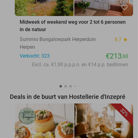
favorite_border
Midweek of weekend weg voor 2 tot 6 personen
in de natuur
Summio Bungalowpark Herperduin
8.7
star
Herpen
€213
Verkocht: 323
,60
Excl. ca. €1,90 p.p.p.n. en €14 p.p. bedlinnen
Deals in de buurt van Hostellerie d'Inzepré
32%