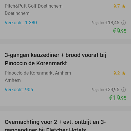
Pitch&Putt Golf Doetinchem
9.7
star
Doetinchem
Verkocht: 1.380
€18
,45
Regulier
€9
,95
favorite_border
3-gangen keuzediner + brood vooraf bij
41%
Pinoccio de Korenmarkt
Pinoccio de Korenmarkt Arnhem
9.2
star
Arnhem
Verkocht: 906
€33
,95
Regulier
€19
,95
favorite_border
Overnachting voor 2 + evt. ontbijt en 3-
gangendiner bij Fletcher Hotels