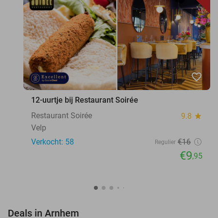
favorite_border
12-uurtje bij Restaurant Soirée
Restaurant Soirée
9.8
star
Velp
Verkocht: 58
€16
Regulier
€9
,95
favorite_border
Deals in Arnhem