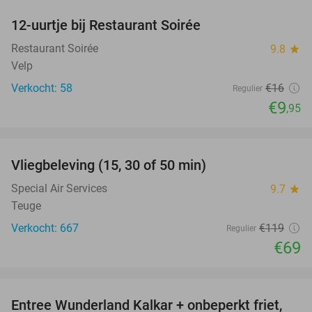
12-uurtje bij Restaurant Soirée
38%
Restaurant Soirée
9.8
star
Velp
Verkocht: 58
€16
Regulier
€9
,95
favorite_border
Vliegbeleving (15, 30 of 50 min)
42%
Special Air Services
9.7
star
Teuge
Verkocht: 667
€119
Regulier
€69
favorite_border
Entree Wunderland Kalkar + onbeperkt friet,
32%