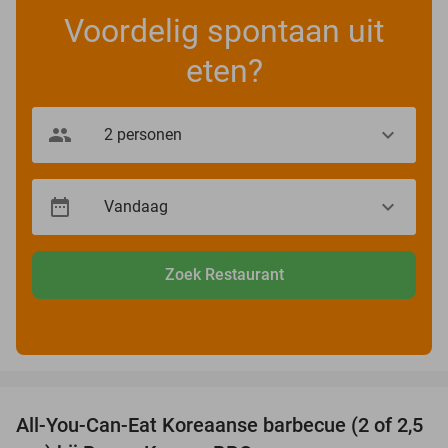
Voordelig spontaan uit
eten?
Zoek Restaurant
favorite_border
All-You-Can-Eat Koreaanse barbecue (2 of 2,5
30%