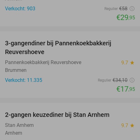
Verkocht: 903
€58
Regulier
€29
,95
favorite_border
3-gangendiner bij Pannenkoekbakkerij
47%
Reuvershoeve
Pannenkoekbakkerij Reuvershoeve
9.7
star
Brummen
Verkocht: 11.335
€34
,10
Regulier
€17
,95
favorite_border
2-gangen keuzediner bij Stan Arnhem
42%
Stan Arnhem
9.7
star
Arnhem