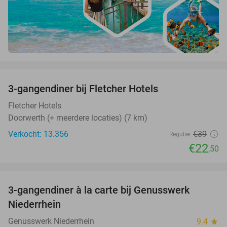
favorite_border
3-gangendiner bij Fletcher Hotels
42%
Fletcher Hotels
Doorwerth (+ meerdere locaties) (7 km)
Verkocht: 13.356
€39
Regulier
€22
,50
favorite_border
3-gangendiner à la carte bij Genusswerk
37%
Niederrhein
Genusswerk Niederrhein
9.4
star