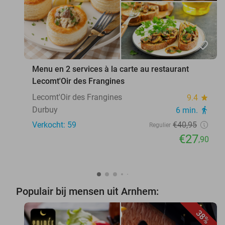
favorite_border
Menu en 2 services à la carte au restaurant
Lecomt'Oir des Frangines
Lecomt'Oir des Frangines
9.4
star
Durbuy
6 min.
directions_walk
Verkocht: 59
€40
,95
Regulier
€27
,90
Populair bij mensen uit Arnhem:
38%