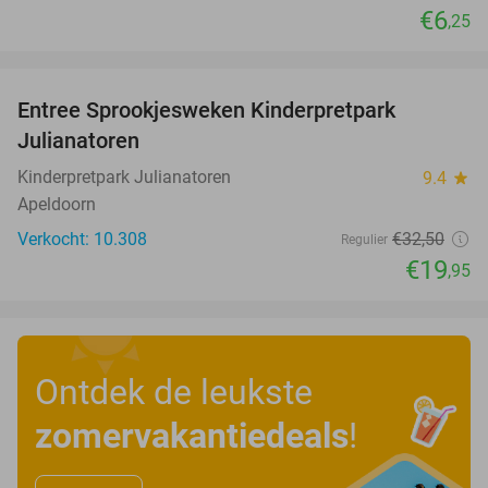
€6
,25
favorite_border
Entree Sprookjesweken Kinderpretpark
39%
Julianatoren
Kinderpretpark Julianatoren
9.4
star
Apeldoorn
Verkocht: 10.308
€32
,50
Regulier
€19
,95
Ontdek de leukste
zomervakantiedeals
!