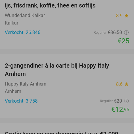
ijs, frisdrank, koffie, thee en softijs
Wunderland Kalkar
8.9
star
Kalkar
Verkocht: 26.846
€36
,50
Regulier
€25
favorite_border
2-gangendiner à la carte bij Happy Italy
35%
Arnhem
Happy Italy Arnhem
8.6
star
Arnhem
Verkocht: 3.758
€20
Regulier
€12
,95
favorite_border
Gratis kans op een droomreis t.w.v. €3.000