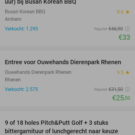
uur) bij Busan Korean BBQ
Busan Korean BBQ
8.6
star
Arnhem
Verkocht: 1.295
€46
,90
Regulier
€33
favorite_border
Entree voor Ouwehands Dierenpark Rhenen
19%
Ouwehands Dierenpark Rhenen
9.5
star
Rhenen
Verkocht: 2.575
€31
,50
Regulier
€25
,50
favorite_border
9 of 18 holes Pitch&Putt Golf + 3 stuks
46%
bittergarnituur of lunchgerecht naar keuze