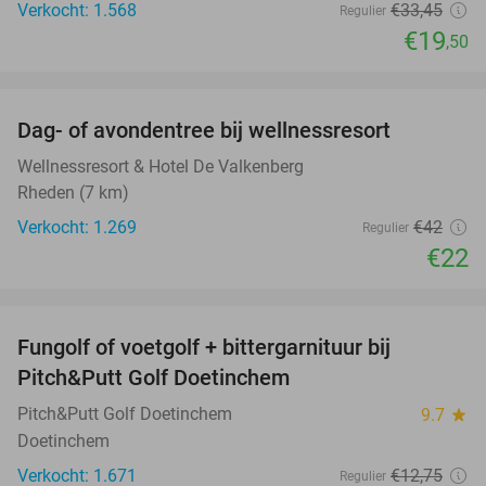
Verkocht: 1.568
€33
,45
Regulier
€19
,50
favorite_border
Dag- of avondentree bij wellnessresort
48%
Wellnessresort & Hotel De Valkenberg
Rheden (7 km)
Verkocht: 1.269
€42
Regulier
€22
favorite_border
Fungolf of voetgolf + bittergarnituur bij
51%
Pitch&Putt Golf Doetinchem
Pitch&Putt Golf Doetinchem
9.7
star
Doetinchem
Verkocht: 1.671
€12
,75
Regulier