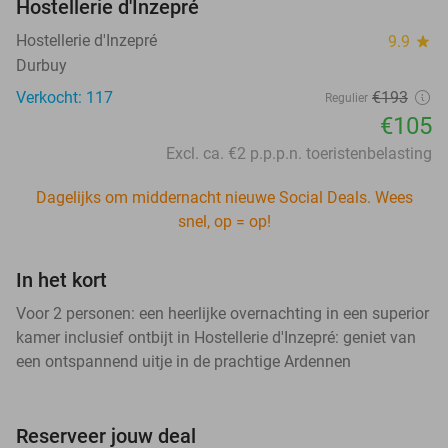
Hostellerie d'Inzepré
Hostellerie d'Inzepré
9.9
star
Durbuy
Verkocht: 117
€193
Regulier
€105
Excl. ca. €2 p.p.p.n. toeristenbelasting
Dagelijks om middernacht nieuwe Social Deals. Wees
snel, op = op!
In het kort
Voor 2 personen: een heerlijke overnachting in een superior
kamer inclusief ontbijt in Hostellerie d'Inzepré: geniet van
een ontspannend uitje in de prachtige Ardennen
Reserveer jouw deal