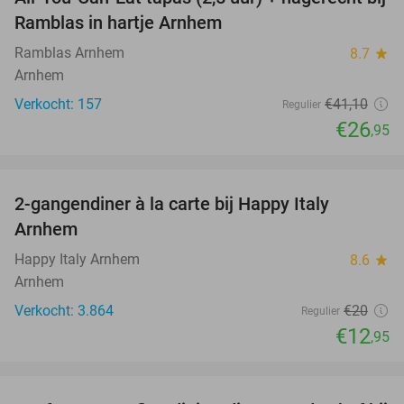
34%
Ramblas in hartje Arnhem
Ramblas Arnhem
8.7
star
Arnhem
Verkocht: 157
€41
,10
Regulier
€26
,95
favorite_border
2-gangendiner à la carte bij Happy Italy
35%
Arnhem
Happy Italy Arnhem
8.6
star
Arnhem
Verkocht: 3.864
€20
Regulier
€12
,95
favorite_border