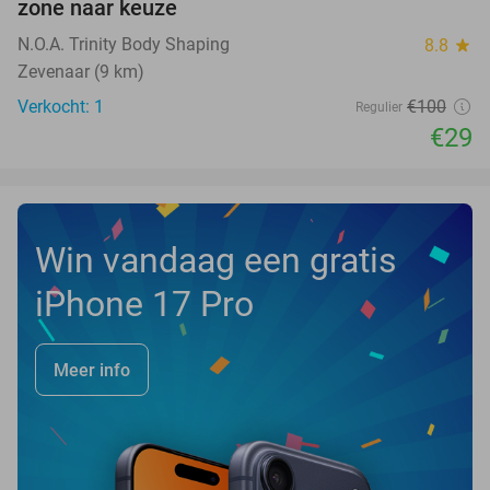
zone naar keuze
TODAY
N.O.A. Trinity Body Shaping
8.8
star
Zevenaar (9 km)
Verkocht: 1
€100
Regulier
€29
Win vandaag een gratis
iPhone 17 Pro
Meer info