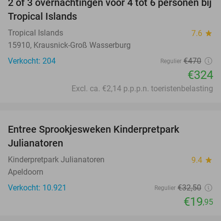
2 of 3 overnachtingen voor 4 tot 6 personen bij
31%
Tropical Islands
Tropical Islands
7.6
star
15910, Krausnick-Groß Wasserburg
Verkocht: 204
€470
Regulier
€324
Excl. ca. €2,14 p.p.p.n. toeristenbelasting
favorite_border
Entree Sprookjesweken Kinderpretpark
39%
Julianatoren
Kinderpretpark Julianatoren
9.4
star
Apeldoorn
Verkocht: 10.921
€32
,50
Regulier
€19
,95
favorite_border