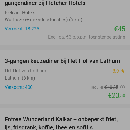
gangendiner bij Fletcher Hotels
Fletcher Hotels
Wolfheze (+ meerdere locaties) (6 km)
€45
Verkocht: 18.225
Excl. ca. €3 p.p.p.n. toeristenbelasting
favorite_border
3-gangen keuzediner bij Het Hof van Lathum
42%
Het Hof van Lathum
8.9
star
Lathum (6 km)
Verkocht: 400
€40
,25
Regulier
€23
,50
favorite_border
Entree Wunderland Kalkar + onbeperkt friet,
32%
ijs, frisdrank, koffie, thee en softijs