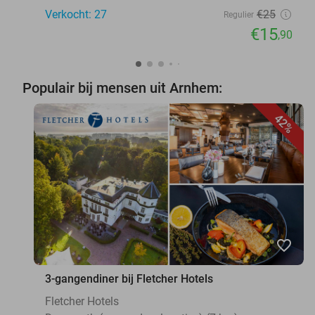
Verkocht: 27
€25
Regulier
€15
,90
Populair bij mensen uit Arnhem:
42%
favorite_border
3-gangendiner bij Fletcher Hotels
Fletcher Hotels