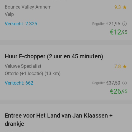
Bounce Valley Arnhem
9.3
star
Velp
Verkocht: 2.325
€21
,95
Regulier
€12
,95
favorite_border
Huur E-chopper (2 uur en 45 minuten)
28%
Veluwe Specialist
7.8
star
Otterlo (+1 locatie) (13 km)
Verkocht: 662
€37
,50
Regulier
€26
,95
favorite_border
Entree voor Het Land van Jan Klaassen +
30%
drankje