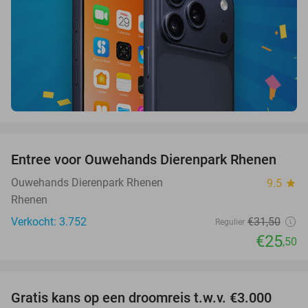
favorite_border
Entree voor Ouwehands Dierenpark Rhenen
19%
Ouwehands Dierenpark Rhenen
9.5
star
Rhenen
Verkocht: 3.752
€31
,50
Regulier
€25
,50
favorite_border
Gratis kans op een droomreis t.w.v. €3.000