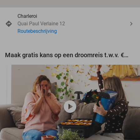
Charleroi
Quai Paul Verlaine 12
Routebeschrijving
Maak gratis kans op een droomreis t.w.v. €3.000!
play_circle