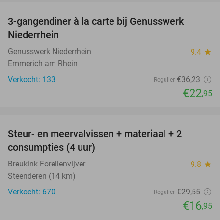
3-gangendiner à la carte bij Genusswerk
37%
Niederrhein
Genusswerk Niederrhein
9.4
star
Emmerich am Rhein
Verkocht: 133
€36
,23
Regulier
€22
,95
favorite_border
Steur- en meervalvissen + materiaal + 2
43%
consumpties (4 uur)
Breukink Forellenvijver
9.8
star
Steenderen (14 km)
Verkocht: 670
€29
,55
Regulier
€16
,95