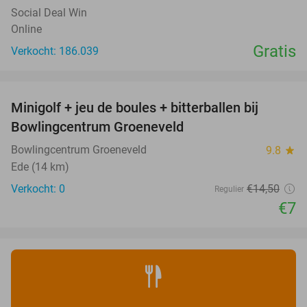
Social Deal Win
Online
Gratis
Verkocht: 186.039
favorite_border
Minigolf + jeu de boules + bitterballen bij
52%
NEW
Bowlingcentrum Groeneveld
TODAY
Bowlingcentrum Groeneveld
9.8
star
Ede (14 km)
Verkocht: 0
€14
,50
Regulier
€7