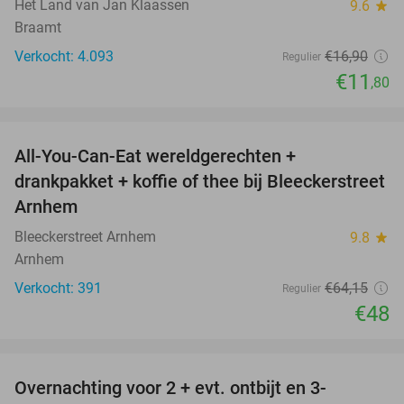
Het Land van Jan Klaassen
9.6
star
Braamt
Verkocht: 4.093
€16
,90
Regulier
€11
,80
favorite_border
All-You-Can-Eat wereldgerechten +
25%
drankpakket + koffie of thee bij Bleeckerstreet
Arnhem
Bleeckerstreet Arnhem
9.8
star
Arnhem
Verkocht: 391
€64
,15
Regulier
€48
favorite_border
Overnachting voor 2 + evt. ontbijt en 3-