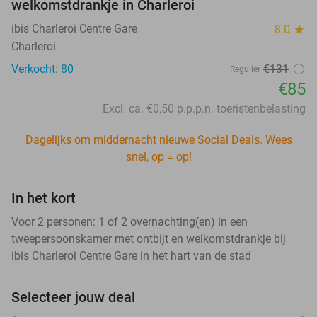
welkomstdrankje in Charleroi
ibis Charleroi Centre Gare
8.0
star
Charleroi
Verkocht: 80
€131
Regulier
€85
Excl. ca. €0,50 p.p.p.n. toeristenbelasting
Dagelijks om middernacht nieuwe Social Deals. Wees
snel, op = op!
In het kort
Voor 2 personen: 1 of 2 overnachting(en) in een
tweepersoonskamer met ontbijt en welkomstdrankje bij
ibis Charleroi Centre Gare in het hart van de stad
Selecteer jouw deal