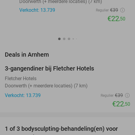
Doorwerth (+ meerdere locaties) (7 km)
Verkocht: 13.739
€39
Regulier
€22
,50
favorite_border
Deals in Arnhem
3-gangendiner bij Fletcher Hotels
42%
Fletcher Hotels
Doorwerth (+ meerdere locaties) (7 km)
Verkocht: 13.739
€39
Regulier
€22
,50
favorite_border
1 of 3 bodysculpting-behandeling(en) voor
71%
NEW