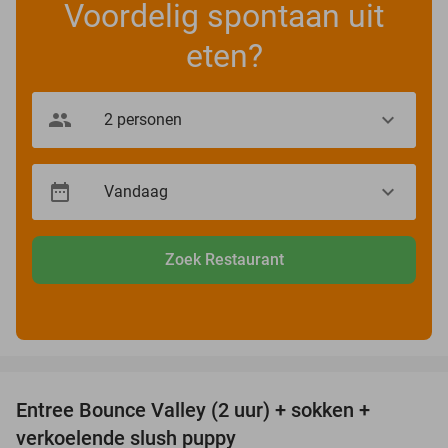
Voordelig spontaan uit
eten?
Zoek Restaurant
favorite_border
Entree Bounce Valley (2 uur) + sokken +
41%
verkoelende slush puppy