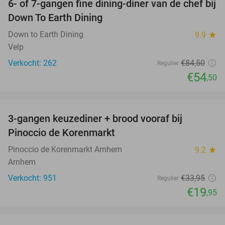
6- of 7-gangen fine dining-diner van de chef bij
36%
Down To Earth Dining
Down to Earth Dining
9.9
star
Velp
Verkocht: 262
€84
,50
Regulier
€54
,50
favorite_border
3-gangen keuzediner + brood vooraf bij
41%
Pinoccio de Korenmarkt
Pinoccio de Korenmarkt Arnhem
9.2
star
Arnhem
Verkocht: 951
€33
,95
Regulier
€19
,95
favorite_border