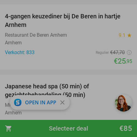
favorite_border
4-gangen keuzediner bij De Beren in hartje
46%
Arnhem
Restaurant De Beren Arnhem
9.1
star
Arnhem
Verkocht: 833
€47
,70
Regulier
€25
,95
favorite_border
Japanese head spa (50 min) of
49%
gezichtsbehandeling (50 min)
close
OPEN IN APP
MRS Beauty Lounge
9.7
star
Arnhem
Verkocht: 79
€98
Regulier
€85
shopping_cart
Selecteer deal
€49
,50