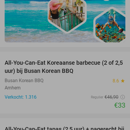
favorite_border
All-You-Can-Eat Koreaanse barbecue (2 of 2,5
30%
uur) bij Busan Korean BBQ
Busan Korean BBQ
8.6
star
Arnhem
Verkocht: 1.316
€46
,90
Regulier
€33
favorite_border
All-You-Can-Eat tapas (2,5 uur) + nagerecht bij