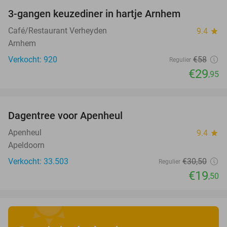
3-gangen keuzediner in hartje Arnhem
48%
Café/Restaurant Verheyden
9.4
star
Arnhem
Verkocht: 920
€58
Regulier
€29
,95
favorite_border
Dagentree voor Apenheul
36%
Apenheul
9.4
star
Apeldoorn
Verkocht: 33.503
€30
,50
Regulier
€19
,50