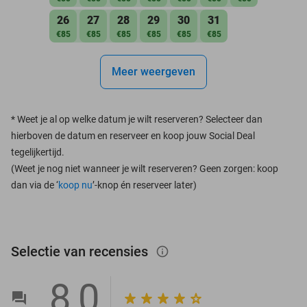
26
27
28
29
30
31
€85
€85
€85
€85
€85
€85
Meer weergeven
*
Weet je al op welke datum je wilt reserveren? Selecteer dan
hierboven de datum en reserveer en koop jouw Social Deal
tegelijkertijd.
(Weet je nog niet wanneer je wilt reserveren? Geen zorgen: koop
dan via de ‘
koop nu
’-knop én reserveer later)
Selectie van recensies
info_outlined
8,0