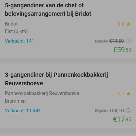
5-gangendiner van de chef of
20%
belevingsarrangement bij Bridot
Bridot
9.9
star
Elst (6 km)
Verkocht: 141
€74
,50
Regulier
€59
,50
favorite_border
3-gangendiner bij Pannenkoekbakkerij
47%
Reuvershoeve
Pannenkoekbakkerij Reuvershoeve
9.7
star
Brummen
Verkocht: 11.441
€34
,10
Regulier
€17
,95
favorite_border