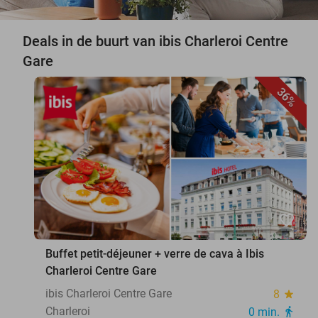
Deals in de buurt van ibis Charleroi Centre
Gare
36%
favorite_border
Buffet petit-déjeuner + verre de cava à Ibis
Charleroi Centre Gare
ibis Charleroi Centre Gare
8
star
Charleroi
0 min.
directions_walk