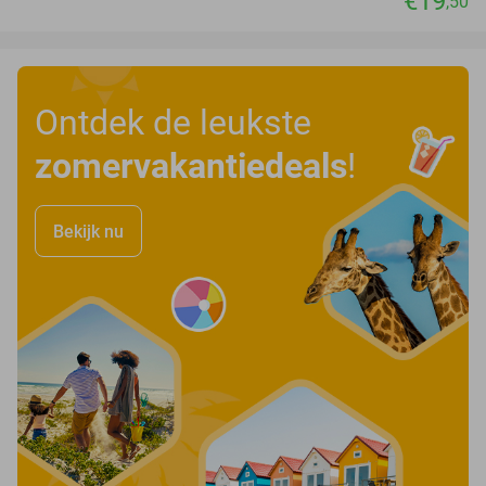
€19
,50
Ontdek de leukste
zomervakantiedeals
!
Bekijk nu