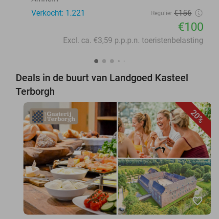
Verkocht: 1.221
€156
Regulier
€100
Excl. ca. €3,59 p.p.p.n. toeristenbelasting
Deals in de buurt van Landgoed Kasteel
Terborgh
20%
favorite_border