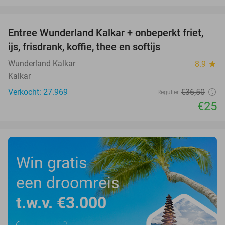
favorite_border
Entree Wunderland Kalkar + onbeperkt friet,
32%
ijs, frisdrank, koffie, thee en softijs
Wunderland Kalkar
8.9
star
Kalkar
Verkocht: 27.969
€36
,50
Regulier
€25
Win gratis
een droomreis
t.w.v. €3.000