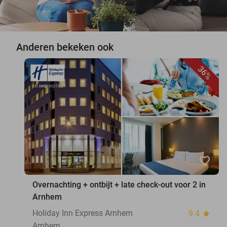
Anderen bekeken ook
36%
favorite_border
Overnachting + ontbijt + late check-out voor 2 in
Arnhem
Holiday Inn Express Arnhem
9.4
star
Arnhem