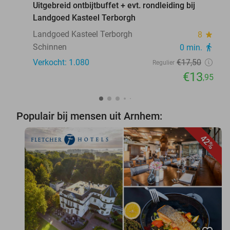
Uitgebreid ontbijtbuffet + evt. rondleiding bij
Landgoed Kasteel Terborgh
Landgoed Kasteel Terborgh
8
star
Schinnen
0 min.
directions_walk
Verkocht: 1.080
€17
,50
Regulier
€13
,95
Populair bij mensen uit Arnhem:
42%