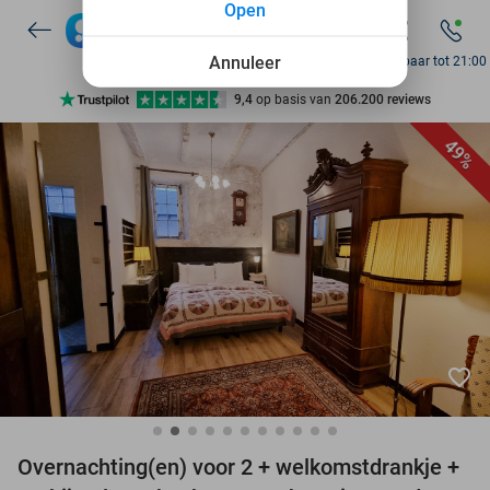
Open
7 dagen per week beschikbaar
10+ miljoen leden
Annuleer
Bereikbaar tot 21:00
9,4
op basis van
206.200 reviews
Ontdek 15.000+ deals
49%
7 dagen per week beschikbaar
10+ miljoen leden
favorite_border
Overnachting(en) voor 2 + welkomstdrankje +