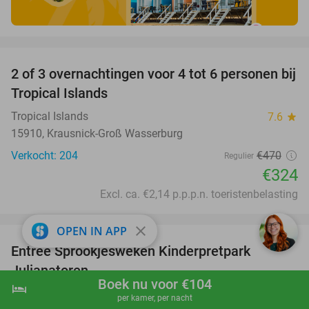
favorite_border
2 of 3 overnachtingen voor 4 tot 6 personen bij
31%
Tropical Islands
Tropical Islands
7.6
star
15910, Krausnick-Groß Wasserburg
Verkocht: 204
€470
Regulier
€324
Excl. ca. €2,14 p.p.p.n. toeristenbelasting
favorite_border
close
OPEN IN APP
Entree Sprookjesweken Kinderpretpark
39%
Julianatoren
Boek nu voor €104
hotel
shopping_cart
Boek nu
navigate_next
Kinderpretpark Julianatoren
9.4
star
per kamer, per nacht