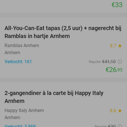
€33
favorite_border
All-You-Can-Eat tapas (2,5 uur) + nagerecht bij
34%
Ramblas in hartje Arnhem
Ramblas Arnhem
8.7
star
Arnhem
Verkocht: 161
€41
,10
Regulier
€26
,95
favorite_border
2-gangendiner à la carte bij Happy Italy
35%
Arnhem
Happy Italy Arnhem
8.6
star
Arnhem
Verkocht: 3.869
€20
Regulier