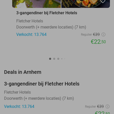
favorite_border
3-gangendiner bij Fletcher Hotels
Fletcher Hotels
Doorwerth (+ meerdere locaties) (7 km)
Verkocht: 13.764
€39
Regulier
€22
,50
favorite_border
Deals in Arnhem
3-gangendiner bij Fletcher Hotels
42%
Fletcher Hotels
Doorwerth (+ meerdere locaties) (7 km)
Verkocht: 13.764
€39
Regulier
€22
,50