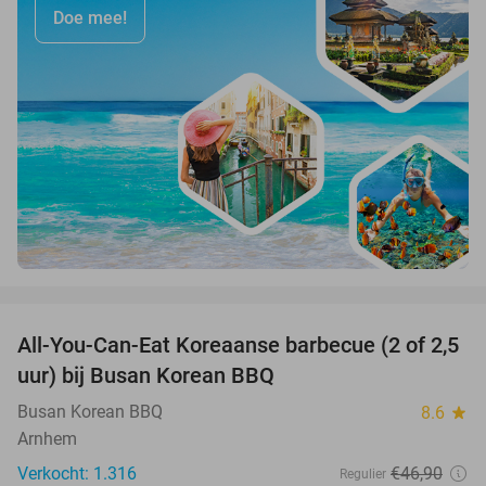
Doe mee!
favorite_border
All-You-Can-Eat Koreaanse barbecue (2 of 2,5
30%
uur) bij Busan Korean BBQ
Busan Korean BBQ
8.6
star
Arnhem
Verkocht: 1.316
€46
,90
Regulier