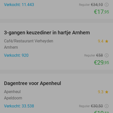
Verkocht: 11.443
€34
,10
Regulier
€17
,95
favorite_border
3-gangen keuzediner in hartje Arnhem
48%
Café/Restaurant Verheyden
9.4
star
Arnhem
Verkocht: 920
€58
Regulier
€29
,95
favorite_border
Dagentree voor Apenheul
36%
Apenheul
9.3
star
Apeldoorn
Verkocht: 33.538
€30
,50
Regulier