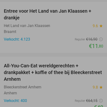
Entree voor Het Land van Jan Klaassen +
30%
drankje
Het Land van Jan Klaassen
9.6
star
Braamt
Verkocht: 4.123
€16
,90
Regulier
€11
,80
favorite_border
All-You-Can-Eat wereldgerechten +
25%
drankpakket + koffie of thee bij Bleeckerstreet
Arnhem
Bleeckerstreet Arnhem
9.8
star
Arnhem
Verkocht: 400
€64
,15
Regulier