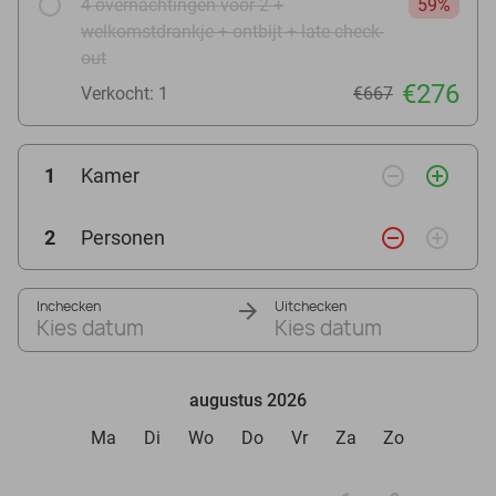
4 overnachtingen voor 2 +
59%
welkomstdrankje + ontbijt + late check-
out
€276
Verkocht: 1
€667
remove_circle_outline
add_circle_outline
1
Kamer
remove_circle_outline
add_circle_outline
2
Personen
Inchecken
Uitchecken
Kies datum
Kies datum
augustus 2026
Ma
Di
Wo
Do
Vr
Za
Zo