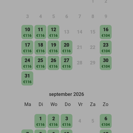
1
2
3
4
5
6
7
8
9
10
11
12
16
13
14
15
€116
€116
€116
€104
17
18
19
20
23
21
22
€116
€116
€116
€116
€104
24
25
26
27
30
28
29
€116
€116
€116
€116
€104
31
€116
september 2026
Ma
Di
Wo
Do
Vr
Za
Zo
1
2
3
6
4
5
€116
€116
€116
€104