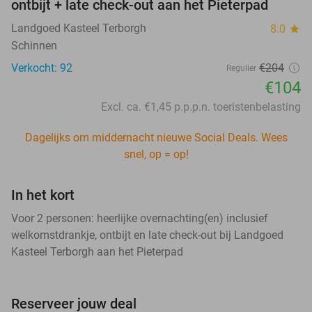
ontbijt + late check-out aan het Pieterpad
Landgoed Kasteel Terborgh
8.0
star
Schinnen
Verkocht: 92
€204
Regulier
€104
Excl. ca. €1,45 p.p.p.n. toeristenbelasting
Dagelijks om middernacht nieuwe Social Deals. Wees
snel, op = op!
In het kort
Voor 2 personen: heerlijke overnachting(en) inclusief
welkomstdrankje, ontbijt en late check-out bij Landgoed
Kasteel Terborgh aan het Pieterpad
Reserveer jouw deal