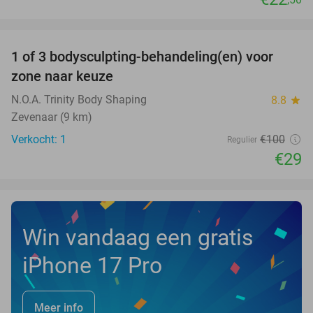
favorite_border
1 of 3 bodysculpting-behandeling(en) voor
71%
NEW
zone naar keuze
TODAY
N.O.A. Trinity Body Shaping
8.8
star
Zevenaar (9 km)
Verkocht: 1
€100
Regulier
€29
Win vandaag een gratis
iPhone 17 Pro
Meer info