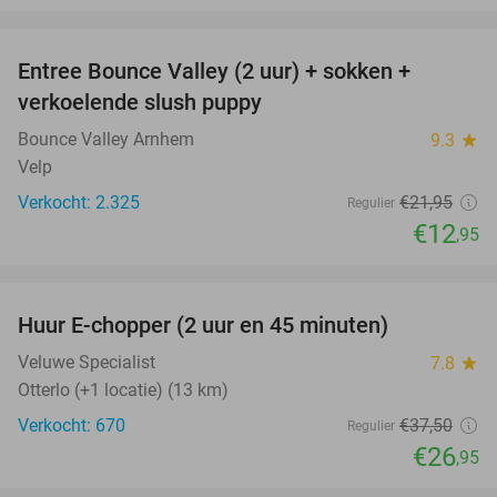
favorite_border
Entree Bounce Valley (2 uur) + sokken +
41%
verkoelende slush puppy
Bounce Valley Arnhem
9.3
star
Velp
Verkocht: 2.325
€21
,95
Regulier
€12
,95
favorite_border
Huur E-chopper (2 uur en 45 minuten)
28%
Veluwe Specialist
7.8
star
Otterlo (+1 locatie) (13 km)
Verkocht: 670
€37
,50
Regulier
€26
,95
favorite_border