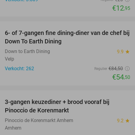
€12
,95
favorite_border
6- of 7-gangen fine dining-diner van de chef bij
36%
Down To Earth Dining
Down to Earth Dining
9.9
star
Velp
Verkocht: 262
€84
,50
Regulier
€54
,50
favorite_border
3-gangen keuzediner + brood vooraf bij
41%
Pinoccio de Korenmarkt
Pinoccio de Korenmarkt Arnhem
9.2
star
Arnhem