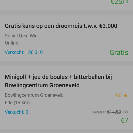
€25
,50
favorite_border
Gratis kans op een droomreis t.w.v. €3.000
Social Deal Win
Online
Gratis
Verkocht: 186.310
favorite_border
Minigolf + jeu de boules + bitterballen bij
52%
NEW
Bowlingcentrum Groeneveld
TODAY
Bowlingcentrum Groeneveld
9.8
star
Ede (14 km)
Verkocht: 0
€14
,50
Regulier
€7