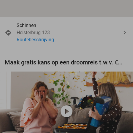
Schinnen
Heisterbrug 123
Routebeschrijving
Maak gratis kans op een droomreis t.w.v. €3.000!
play_circle