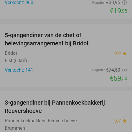
Verkocht: 960
€33
,95
Regulier
€19
,95
favorite_border
5-gangendiner van de chef of
20%
belevingsarrangement bij Bridot
Bridot
9.9
star
Elst (6 km)
Verkocht: 141
€74
,50
Regulier
€59
,50
favorite_border
3-gangendiner bij Pannenkoekbakkerij
47%
Reuvershoeve
Pannenkoekbakkerij Reuvershoeve
9.7
star
Brummen