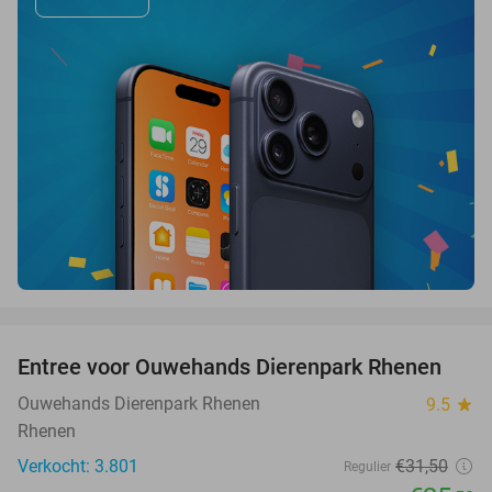
favorite_border
Entree voor Ouwehands Dierenpark Rhenen
19%
Ouwehands Dierenpark Rhenen
9.5
star
Rhenen
Verkocht: 3.801
€31
,50
Regulier