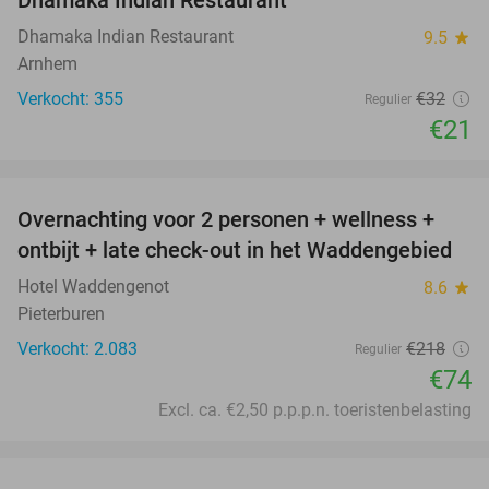
Dhamaka Indian Restaurant
Dhamaka Indian Restaurant
9.5
star
Arnhem
Verkocht: 355
€32
Regulier
€21
favorite_border
Overnachting voor 2 personen + wellness +
66%
ontbijt + late check-out in het Waddengebied
Hotel Waddengenot
8.6
star
Pieterburen
Verkocht: 2.083
€218
Regulier
€74
Excl. ca. €2,50 p.p.p.n. toeristenbelasting
favorite_border