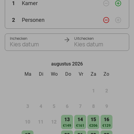
remove_circle_outline
add_circle_outline
1
Kamer
remove_circle_outline
add_circle_outline
2
Personen
Inchecken
Uitchecken
Kies datum
Kies datum
augustus 2026
Ma
Di
Wo
Do
Vr
Za
Zo
1
2
3
4
5
6
7
8
9
13
14
15
16
10
11
12
€149
€161
€206
€129