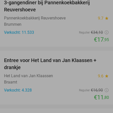
3-gangendiner bij Pannenkoekbakkerij
47%
Reuvershoeve
Pannenkoekbakkerij Reuvershoeve
9.7
star
Brummen
Verkocht: 11.533
€34
,10
Regulier
€17
,95
favorite_border
Entree voor Het Land van Jan Klaassen +
30%
drankje
Het Land van Jan Klaassen
9.6
star
Braamt
Verkocht: 4.328
€16
,90
Regulier
€11
,80
favorite_border