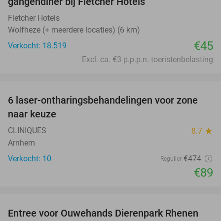
gangendiner bij Fletcher Hotels
Fletcher Hotels
Wolfheze (+ meerdere locaties) (6 km)
€45
Verkocht: 18.519
Excl. ca. €3 p.p.p.n. toeristenbelasting
favorite_border
6 laser-ontharingsbehandelingen voor zone
81%
naar keuze
CLINIQUES
8.7
star
Arnhem
Verkocht: 10
€474
Regulier
€89
favorite_border
Entree voor Ouwehands Dierenpark Rhenen
19%