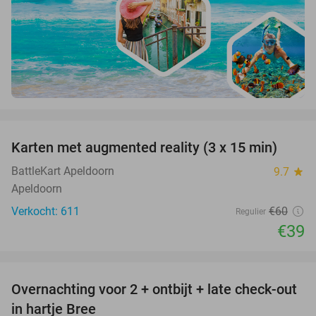
favorite_border
Karten met augmented reality (3 x 15 min)
35%
BattleKart Apeldoorn
9.7
star
Apeldoorn
Verkocht: 611
€60
Regulier
€39
favorite_border
Overnachting voor 2 + ontbijt + late check-out
41%
NEW
in hartje Bree
TODAY