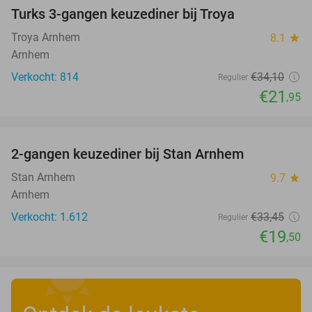
Turks 3-gangen keuzediner bij Troya
36%
Troya Arnhem
8.1
star
Arnhem
Verkocht: 814
€34
,10
Regulier
€21
,95
favorite_border
2-gangen keuzediner bij Stan Arnhem
42%
Stan Arnhem
9.7
star
Arnhem
Verkocht: 1.612
€33
,45
Regulier
€19
,50