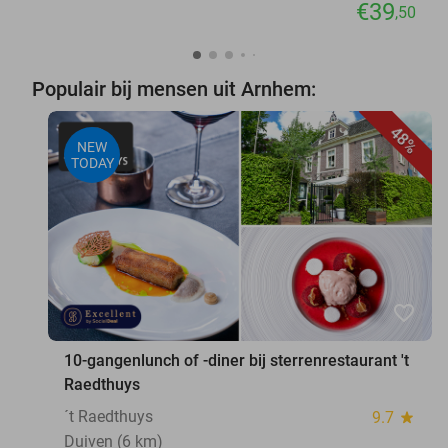
€39
,50
Populair bij mensen uit Arnhem:
48%
NEW
TODAY
favorite_border
10-gangenlunch of -diner bij sterrenrestaurant 't
Raedthuys
´t Raedthuys
9.7
star
Duiven (6 km)