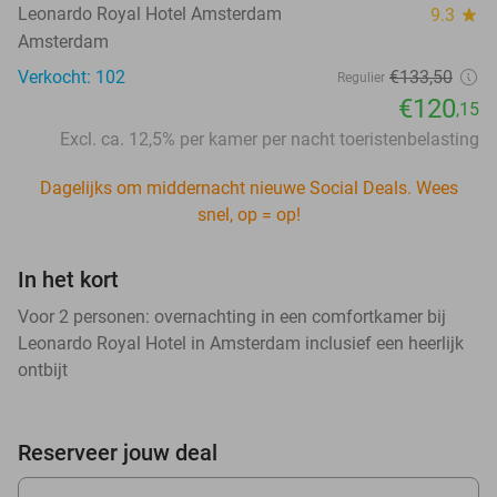
Leonardo Royal Hotel Amsterdam
9.3
star
Amsterdam
Verkocht: 102
€133,50
Regulier
€120
,15
Excl. ca. 12,5% per kamer per nacht toeristenbelasting
Dagelijks om middernacht nieuwe Social Deals. Wees
snel, op = op!
In het kort
Voor 2 personen: overnachting in een comfortkamer bij
Leonardo Royal Hotel in Amsterdam inclusief een heerlijk
ontbijt
Reserveer jouw deal