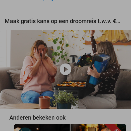
Maak gratis kans op een droomreis t.w.v. €3.000!
play_circle
Anderen bekeken ook