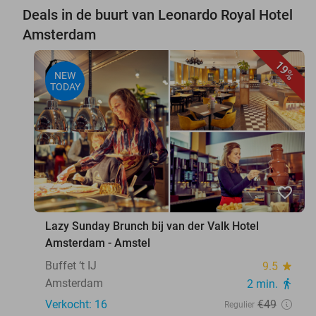
Deals in de buurt van Leonardo Royal Hotel
Amsterdam
19%
NEW
TODAY
favorite_border
Lazy Sunday Brunch bij van der Valk Hotel
Amsterdam - Amstel
Buffet ‘t IJ
9.5
star
Amsterdam
2 min.
directions_walk
Verkocht: 16
€49
Regulier