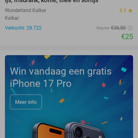
ijs, frisdrank, koffie, thee en softijs
Wunderland Kalkar
8.9
star
Kalkar
Verkocht: 28.722
€36
,50
Regulier
€25
Win vandaag een gratis
iPhone 17 Pro
Meer info