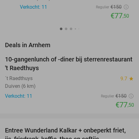
Verkocht: 11
€150
Regulier
€77
,50
favorite_border
Deals in Arnhem
10-gangenlunch of -diner bij sterrenrestaurant
48%
NEW
't Raedthuys
TODAY
´t Raedthuys
9.7
star
Duiven (6 km)
Verkocht: 11
€150
Regulier
€77
,50
favorite_border
Entree Wunderland Kalkar + onbeperkt friet,
32%