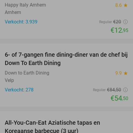
Happy Italy Arnhem
8.6
star
Arnhem
Verkocht: 3.939
€20
Regulier
€12
,95
favorite_border
6- of 7-gangen fine dining-diner van de chef bij
36%
Down To Earth Dining
Down to Earth Dining
9.9
star
Velp
Verkocht: 278
€84
,50
Regulier
€54
,50
favorite_border
All-You-Can-Eat Aziatische tapas en
23%
Koreaanse barbecue (3 uur)