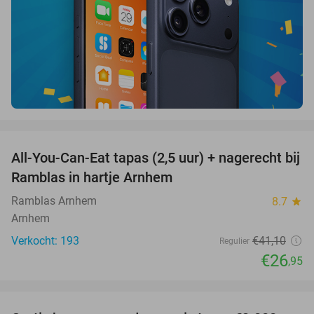
favorite_border
All-You-Can-Eat tapas (2,5 uur) + nagerecht bij
34%
Ramblas in hartje Arnhem
Ramblas Arnhem
8.7
star
Arnhem
Verkocht: 193
€41
,10
Regulier
€26
,95
favorite_border