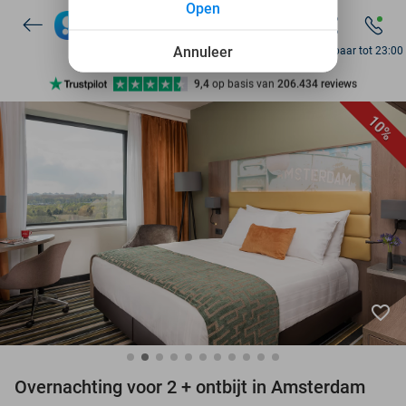
Open
7 dagen per week beschikbaar
10+ miljoen leden
Annuleer
Bereikbaar tot 23:00
9,4
op basis van
206.434 reviews
Ontdek 15.000+ deals
10%
7 dagen per week beschikbaar
10+ miljoen leden
favorite_border
Overnachting voor 2 + ontbijt in Amsterdam