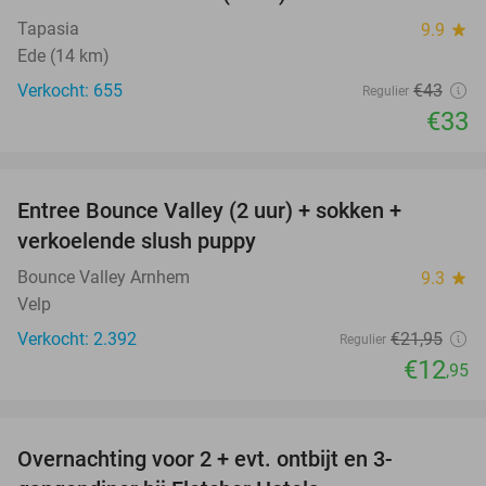
Tapasia
9.9
star
Ede (14 km)
Verkocht: 655
€43
Regulier
€33
favorite_border
Entree Bounce Valley (2 uur) + sokken +
41%
verkoelende slush puppy
Bounce Valley Arnhem
9.3
star
Velp
Verkocht: 2.392
€21
,95
Regulier
€12
,95
favorite_border
Overnachting voor 2 + evt. ontbijt en 3-