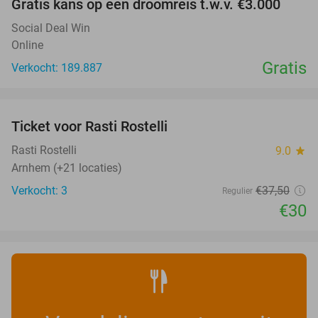
Gratis kans op een droomreis t.w.v. €3.000
Social Deal Win
Online
Gratis
Verkocht: 189.887
favorite_border
Ticket voor Rasti Rostelli
20%
NEW
TODAY
Rasti Rostelli
9.0
star
Arnhem (+21 locaties)
Verkocht: 3
€37
,50
Regulier
€30