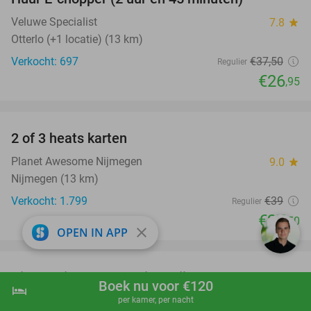
28%
Veluwe Specialist
7.8
star
Otterlo (+1 locatie) (13 km)
Verkocht: 697
€37
,50
Regulier
€26
,95
favorite_border
2 of 3 heats karten
29%
Planet Awesome Nijmegen
9.0
star
Nijmegen (13 km)
Verkocht: 1.799
€39
Regulier
€27
,50
close
OPEN IN APP
favorite_border
Uitgebreid 2-gangendiner bij E-Crab
30%
Boek nu voor €120
hotel
shopping_cart
Boek nu
navigate_next
E-Crab
per kamer, per nacht
9.5
star