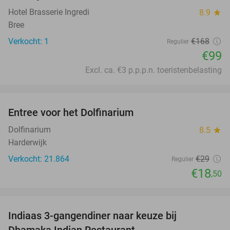
Hotel Brasserie Ingredi
8.9
star
Bree
Verkocht: 1
€168
Regulier
€99
Excl. ca. €3 p.p.p.n. toeristenbelasting
favorite_border
Entree voor het Dolfinarium
36%
Dolfinarium
8.5
star
Harderwijk
Verkocht: 21.864
€29
Regulier
€18
,50
favorite_border
Indiaas 3-gangendiner naar keuze bij
34%