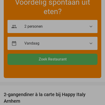
Voordelig spontaan uit
eten?
Zoek Restaurant
favorite_border
2-gangendiner à la carte bij Happy Italy
35%
Arnhem