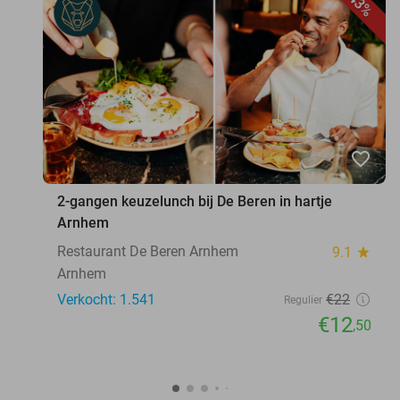
43%
favorite_border
2-gangen keuzelunch bij De Beren in hartje
Arnhem
Restaurant De Beren Arnhem
9.1
star
Arnhem
Verkocht: 1.541
€22
Regulier
€12
,50