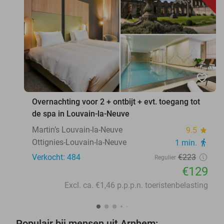
favorite_border
Overnachting voor 2 + ontbijt + evt. toegang tot
de spa in Louvain-la-Neuve
Martin’s Louvain-la-Neuve
9.5
star
Ottignies-Louvain-la-Neuve
1 min.
directions_walk
Verkocht: 484
€223
Regulier
€129
Excl. ca. €1,46 p.p.p.n. toeristenbelasting
Populair bij mensen uit Arnhem: