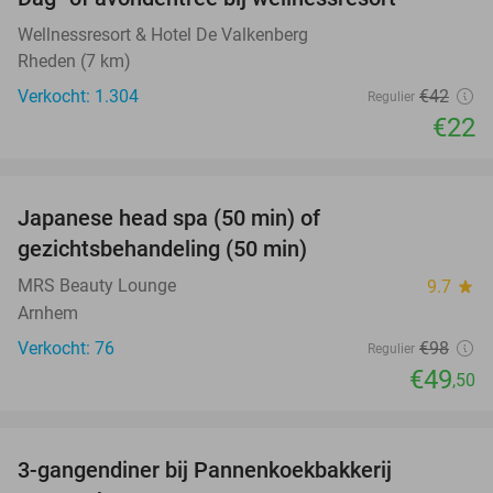
48%
Wellnessresort & Hotel De Valkenberg
Rheden (7 km)
Verkocht: 1.304
€42
Regulier
€22
favorite_border
Japanese head spa (50 min) of
49%
gezichtsbehandeling (50 min)
MRS Beauty Lounge
9.7
star
Arnhem
Verkocht: 76
€98
Regulier
€49
,50
favorite_border
3-gangendiner bij Pannenkoekbakkerij
47%