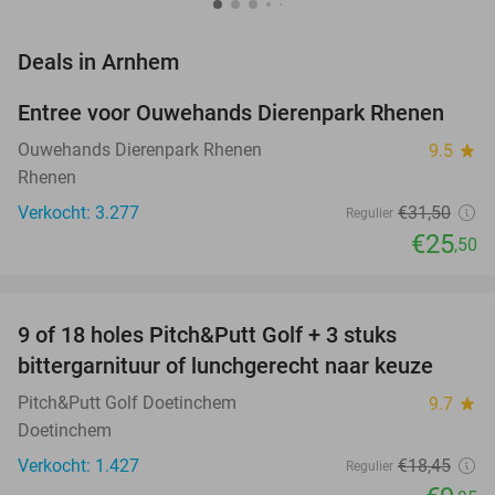
favorite_border
Deals in Arnhem
Entree voor Ouwehands Dierenpark Rhenen
19%
Ouwehands Dierenpark Rhenen
9.5
star
Rhenen
Verkocht: 3.277
€31
,50
Regulier
€25
,50
favorite_border
9 of 18 holes Pitch&Putt Golf + 3 stuks
46%
bittergarnituur of lunchgerecht naar keuze
Pitch&Putt Golf Doetinchem
9.7
star
Doetinchem
Verkocht: 1.427
€18
,45
Regulier