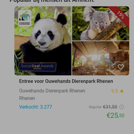
19%
favorite_border
Entree voor Ouwehands Dierenpark Rhenen
Ouwehands Dierenpark Rhenen
9.5
star
Rhenen
Verkocht: 3.277
€31
,50
Regulier
€25
,50