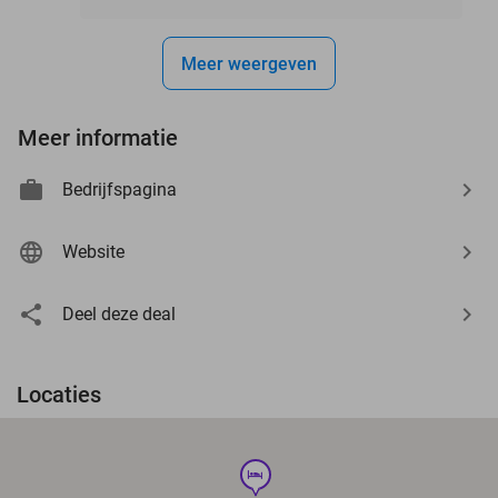
Meer weergeven
Meer informatie
Bedrijfspagina
Website
Deel deze deal
Locaties
hotel