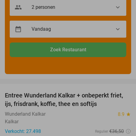
Zoek Restaurant
favorite_border
Entree Wunderland Kalkar + onbeperkt friet,
32%
ijs, frisdrank, koffie, thee en softijs
Wunderland Kalkar
8.9
star
Kalkar
Verkocht: 27.498
€36
,50
Regulier