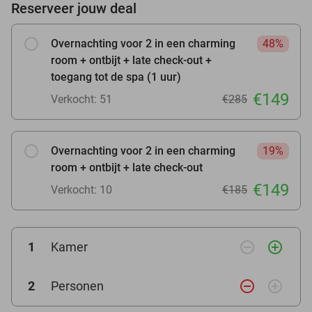
Reserveer jouw deal
Overnachting voor 2 in een charming
48%
room + ontbijt + late check-out +
toegang tot de spa (1 uur)
€149
Verkocht: 51
€285
Overnachting voor 2 in een charming
19%
room + ontbijt + late check-out
€149
Verkocht: 10
€185
remove_circle_outline
add_circle_outline
1
Kamer
remove_circle_outline
add_circle_outline
2
Personen