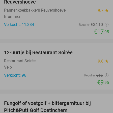
Reuvershoeve
Pannenkoekbakkerij Reuvershoeve
9.7
star
Brummen
Verkocht: 11.384
€34
,10
Regulier
€17
,95
favorite_border
12-uurtje bij Restaurant Soirée
38%
Restaurant Soirée
9.8
star
Velp
Verkocht: 96
€16
Regulier
€9
,95
favorite_border
Fungolf of voetgolf + bittergarnituur bij
51%
Pitch&Putt Golf Doetinchem