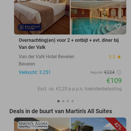
favorite_border
Overnachting(en) voor 2 + ontbijt + evt. diner bij
Van der Valk
Van der Valk Hotel Beveren
9.5
star
Beveren
Verkocht: 3.251
€224
Regulier
€109
Excl. ca. €2,20 p.p.p.n. toeristenbelasting
Deals in de buurt van Martin's All Suites
42%