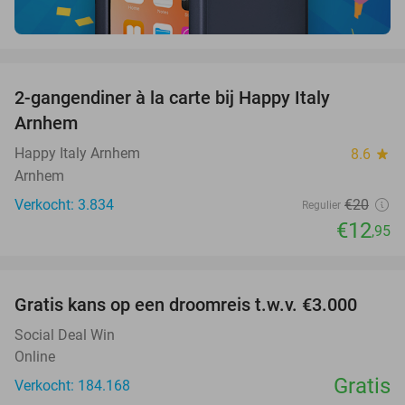
favorite_border
2-gangendiner à la carte bij Happy Italy
35%
Arnhem
Happy Italy Arnhem
8.6
star
Arnhem
Verkocht: 3.834
€20
Regulier
€12
,95
favorite_border
Gratis kans op een droomreis t.w.v. €3.000
Social Deal Win
Online
Gratis
Verkocht: 184.168