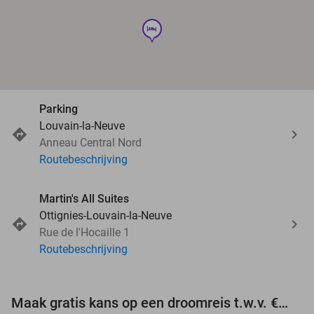
hotel
Parking
Louvain-la-Neuve
Anneau Central Nord
Routebeschrijving
Martin's All Suites
Ottignies-Louvain-la-Neuve
Rue de l'Hocaille 1
Routebeschrijving
Maak gratis kans op een droomreis t.w.v. €3.000!