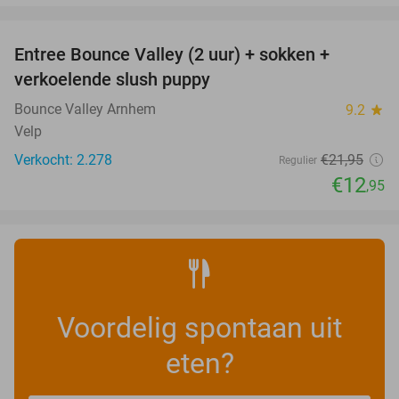
favorite_border
Entree Bounce Valley (2 uur) + sokken +
41%
verkoelende slush puppy
Bounce Valley Arnhem
9.2
star
Velp
Verkocht: 2.278
€21
,95
Regulier
€12
,95
Voordelig spontaan uit
eten?