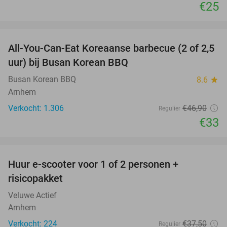
€25
favorite_border
All-You-Can-Eat Koreaanse barbecue (2 of 2,5
30%
uur) bij Busan Korean BBQ
Busan Korean BBQ
8.6
star
Arnhem
Verkocht: 1.306
€46
,90
Regulier
€33
favorite_border
Huur e-scooter voor 1 of 2 personen +
37%
risicopakket
Veluwe Actief
Arnhem
Verkocht: 224
€37
,50
Regulier