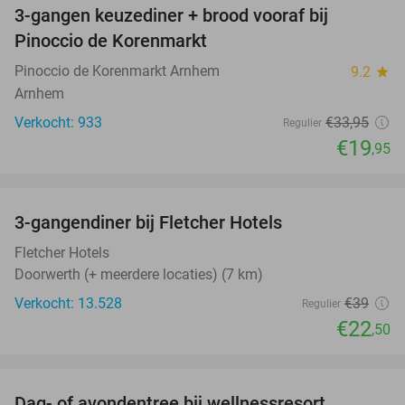
3-gangen keuzediner + brood vooraf bij
41%
Pinoccio de Korenmarkt
Pinoccio de Korenmarkt Arnhem
9.2
star
Arnhem
Verkocht: 933
€33
,95
Regulier
€19
,95
favorite_border
3-gangendiner bij Fletcher Hotels
42%
Fletcher Hotels
Doorwerth (+ meerdere locaties) (7 km)
Verkocht: 13.528
€39
Regulier
€22
,50
favorite_border
Dag- of avondentree bij wellnessresort