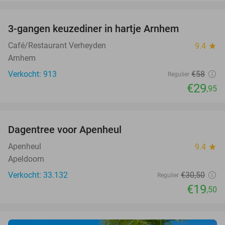
favorite_border
3-gangen keuzediner in hartje Arnhem
48%
Café/Restaurant Verheyden
9.4
star
Arnhem
Verkocht: 913
€58
Regulier
€29
,95
favorite_border
Dagentree voor Apenheul
36%
Apenheul
9.4
star
Apeldoorn
Verkocht: 33.132
€30
,50
Regulier
€19
,50