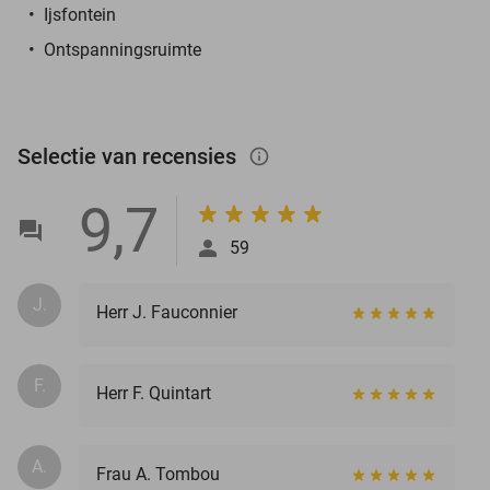
Ijsfontein
Ontspanningsruimte
Selectie van recensies
info_outlined
9,7
59
J.
Herr J. Fauconnier
F.
Herr F. Quintart
A.
Frau A. Tombou