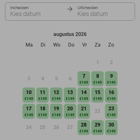
Inchecken
Uitchecken
Kies datum
Kies datum
augustus 2026
Ma
Di
Wo
Do
Vr
Za
Zo
1
2
7
8
9
3
4
5
6
€149
€149
€149
10
11
12
13
14
15
16
€149
€149
€149
€149
€149
€149
€149
17
18
19
20
21
23
22
€149
€149
€149
€149
€149
€149
28
29
30
24
25
26
27
€149
€149
€149