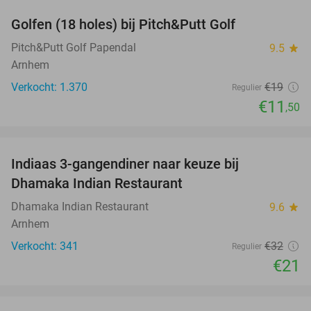
Golfen (18 holes) bij Pitch&Putt Golf
39%
Pitch&Putt Golf Papendal
9.5
star
Arnhem
Verkocht: 1.370
€19
Regulier
€11
,50
favorite_border
Indiaas 3-gangendiner naar keuze bij
34%
Dhamaka Indian Restaurant
Dhamaka Indian Restaurant
9.6
star
Arnhem
Verkocht: 341
€32
Regulier
€21
favorite_border