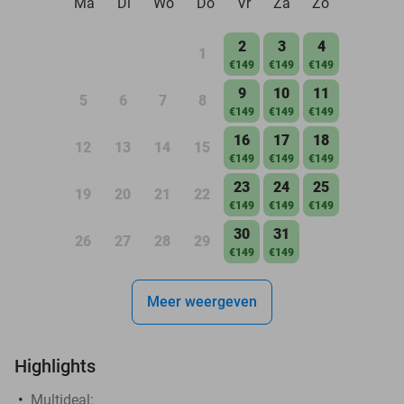
Ma
Di
Wo
Do
Vr
Za
Zo
2
3
4
1
€149
€149
€149
9
10
11
5
6
7
8
€149
€149
€149
16
17
18
12
13
14
15
€149
€149
€149
23
24
25
19
20
21
22
€149
€149
€149
30
31
26
27
28
29
€149
€149
Meer weergeven
Highlights
Multideal: