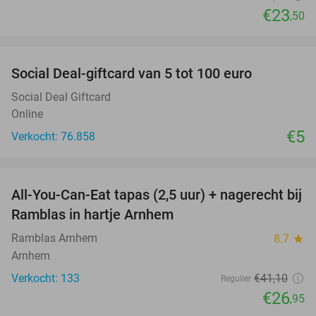
€23
,50
favorite_border
Social Deal-giftcard van 5 tot 100 euro
Social Deal Giftcard
Online
€5
Verkocht: 76.858
favorite_border
All-You-Can-Eat tapas (2,5 uur) + nagerecht bij
34%
Ramblas in hartje Arnhem
Ramblas Arnhem
8.7
star
Arnhem
Verkocht: 133
€41
,10
Regulier
€26
,95