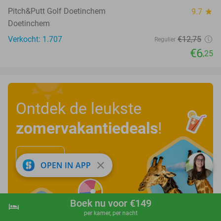
Pitch&Putt Golf Doetinchem
9.7
star
Doetinchem
Verkocht: 1.707
€12
,75
Regulier
€6
,25
Ontdek de leukste
zomervakantiedeals
!
Bekijk nu
close
OPEN IN APP
Boek nu voor €149
hotel
shopping_cart
Boek nu
navigate_next
per kamer, per nacht