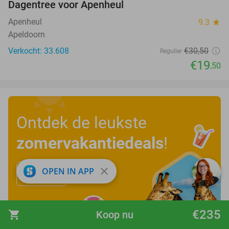
Dagentree voor Apenheul
36%
Apenheul
9.3
star
Apeldoorn
Verkocht: 33.608
€30
,50
Regulier
€19
,50
Ontdek de leukste
zomervakantiedeals
!
close
OPEN IN APP
Bekijk nu
€235
shopping_cart
Koop nu