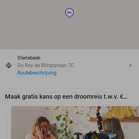
hotel
Sterrebeek
Du Roy de Blicquylaan 7C
Routebeschrijving
Maak gratis kans op een droomreis t.w.v. €3.000!