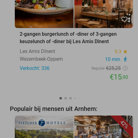
favorite_border
2-gangen burgerlunch of -diner of 3-gangen
keuzelunch of -diner bij Les Amis Dînent
Les Amis Dînent
9.3
star
Wezembeek-Oppem
10 min.
directions_walk
Verkocht: 336
€25
,25
Regulier
€15
,90
Populair bij mensen uit Arnhem:
42%