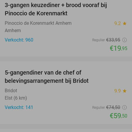
3-gangen keuzediner + brood vooraf bij
41%
Pinoccio de Korenmarkt
Pinoccio de Korenmarkt Arnhem
9.2
star
Arnhem
Verkocht: 960
€33
,95
Regulier
€19
,95
favorite_border
5-gangendiner van de chef of
20%
belevingsarrangement bij Bridot
Bridot
9.9
star
Elst (6 km)
Verkocht: 141
€74
,50
Regulier
€59
,50
favorite_border