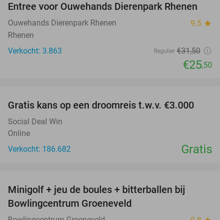
Entree voor Ouwehands Dierenpark Rhenen
19%
Ouwehands Dierenpark Rhenen
9.5
star
Rhenen
Verkocht: 3.863
€31
,50
Regulier
€25
,50
favorite_border
Gratis kans op een droomreis t.w.v. €3.000
Social Deal Win
Online
Gratis
Verkocht: 186.682
favorite_border
Minigolf + jeu de boules + bitterballen bij
52%
NEW
Bowlingcentrum Groeneveld
TODAY
Bowlingcentrum Groeneveld
star