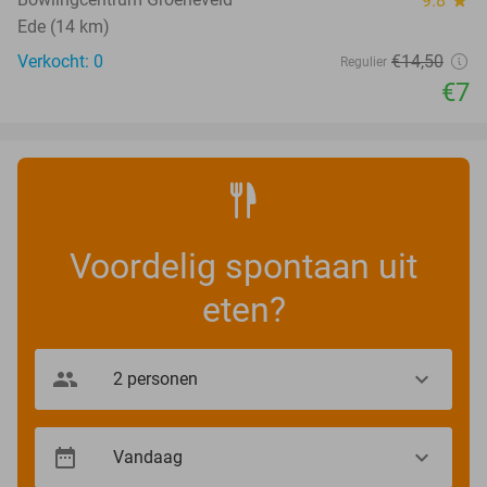
9.8
Ede (14 km)
Verkocht: 0
€14
,50
Regulier
€7
Voordelig spontaan uit
eten?