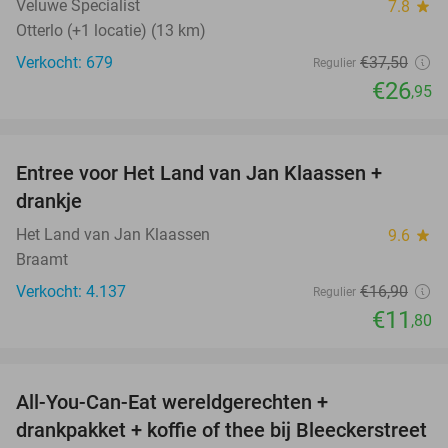
Veluwe Specialist
7.8
star
Otterlo (+1 locatie) (13 km)
Verkocht: 679
€37
,50
Regulier
€26
,95
favorite_border
Entree voor Het Land van Jan Klaassen +
30%
drankje
Het Land van Jan Klaassen
9.6
star
Braamt
Verkocht: 4.137
€16
,90
Regulier
€11
,80
favorite_border
All-You-Can-Eat wereldgerechten +
25%
drankpakket + koffie of thee bij Bleeckerstreet