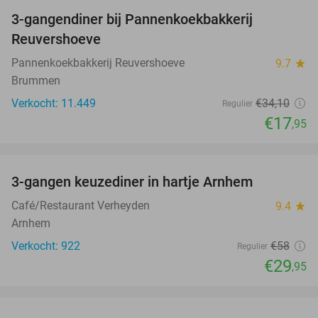
3-gangendiner bij Pannenkoekbakkerij
47%
Reuvershoeve
Pannenkoekbakkerij Reuvershoeve
9.7
star
Brummen
Verkocht: 11.449
€34
,10
Regulier
€17
,95
favorite_border
3-gangen keuzediner in hartje Arnhem
48%
Café/Restaurant Verheyden
9.4
star
Arnhem
Verkocht: 922
€58
Regulier
€29
,95
favorite_border