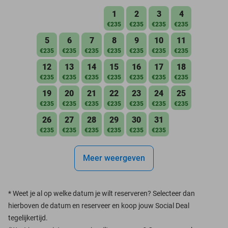
1
2
3
4
€235
€235
€235
€235
5
6
7
8
9
10
11
€235
€235
€235
€235
€235
€235
€235
12
13
14
15
16
17
18
€235
€235
€235
€235
€235
€235
€235
19
20
21
22
23
24
25
€235
€235
€235
€235
€235
€235
€235
26
27
28
29
30
31
€235
€235
€235
€235
€235
€235
Meer weergeven
*
Weet je al op welke datum je wilt reserveren? Selecteer dan
hierboven de datum en reserveer en koop jouw Social Deal
tegelijkertijd.