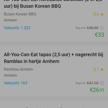
30%
uur) bij Busan Korean BBQ
Busan Korean BBQ
8.6
star
Arnhem
Verkocht: 1.322
€46
,90
Regulier
€33
favorite_border
All-You-Can-Eat tapas (2,5 uur) + nagerecht bij
34%
Ramblas in hartje Arnhem
Ramblas Arnhem
8.7
star
Arnhem
Verkocht: 163
€41
,10
Regulier
€26
,95
favorite_border