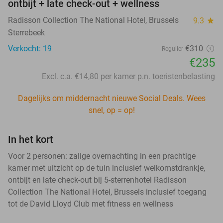
ontbijt + late check-out + wellness
Radisson Collection The National Hotel, Brussels
9.3
star
Sterrebeek
Verkocht: 19
€310
Regulier
€235
Excl. c.a. €14,80 per kamer p.n. toeristenbelasting
Dagelijks om middernacht nieuwe Social Deals. Wees
snel, op = op!
In het kort
Voor 2 personen: zalige overnachting in een prachtige
kamer met uitzicht op de tuin inclusief welkomstdrankje,
ontbijt en late check-out bij 5-sterrenhotel Radisson
Collection The National Hotel, Brussels inclusief toegang
tot de David Lloyd Club met fitness en wellness