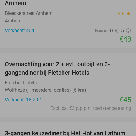
Arnhem
Bleeckerstreet Arnhem
9.8
star
Arnhem
Verkocht: 404
€64
,15
Regulier
€48
favorite_border
Overnachting voor 2 + evt. ontbijt en 3-
gangendiner bij Fletcher Hotels
Fletcher Hotels
Wolfheze (+ meerdere locaties) (6 km)
€45
Verkocht: 18.292
Excl. ca. €3 p.p.p.n. toeristenbelasting
favorite_border
3-gangen keuzediner bij Het Hof van Lathum
42%