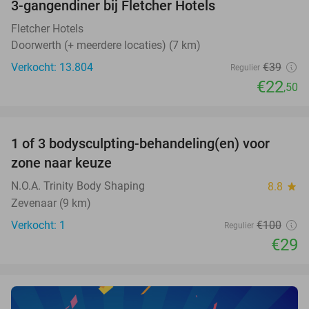
3-gangendiner bij Fletcher Hotels
42%
Fletcher Hotels
Doorwerth (+ meerdere locaties) (7 km)
Verkocht: 13.804
€39
Regulier
€22
,50
favorite_border
1 of 3 bodysculpting-behandeling(en) voor
71%
NEW
zone naar keuze
TODAY
N.O.A. Trinity Body Shaping
8.8
star
Zevenaar (9 km)
Verkocht: 1
€100
Regulier
€29