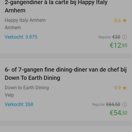
2-gangendiner à la carte bij Happy Italy
35%
Arnhem
Happy Italy Arnhem
8.6
star
Arnhem
Verkocht: 3.875
€20
Regulier
€12
,95
favorite_border
6- of 7-gangen fine dining-diner van de chef bij
36%
Down To Earth Dining
Down to Earth Dining
9.9
star
Velp
Verkocht: 268
€84
,50
Regulier
€54
,50
favorite_border