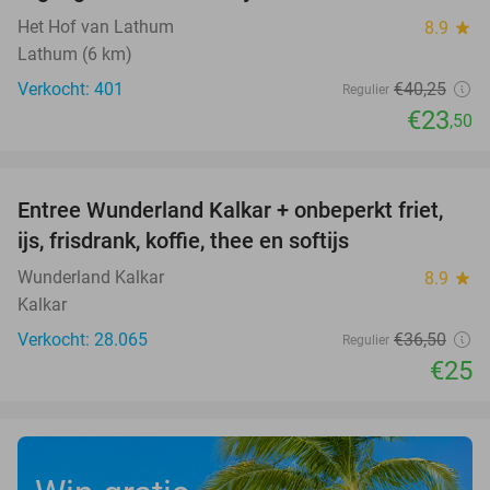
Het Hof van Lathum
8.9
star
Lathum (6 km)
Verkocht: 401
€40
,25
Regulier
€23
,50
favorite_border
Entree Wunderland Kalkar + onbeperkt friet,
32%
ijs, frisdrank, koffie, thee en softijs
Wunderland Kalkar
8.9
star
Kalkar
Verkocht: 28.065
€36
,50
Regulier
€25