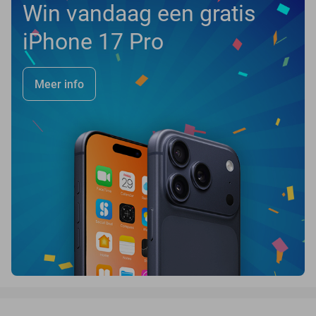
Win vandaag een gratis
iPhone 17 Pro
Meer info
favorite_border