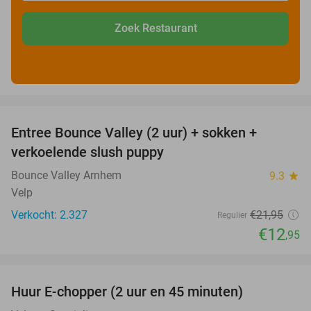
Zoek Restaurant
favorite_border
Entree Bounce Valley (2 uur) + sokken +
41%
verkoelende slush puppy
Bounce Valley Arnhem
9.3
star
Velp
Verkocht: 2.327
€21
,95
Regulier
€12
,95
favorite_border
Huur E-chopper (2 uur en 45 minuten)
28%