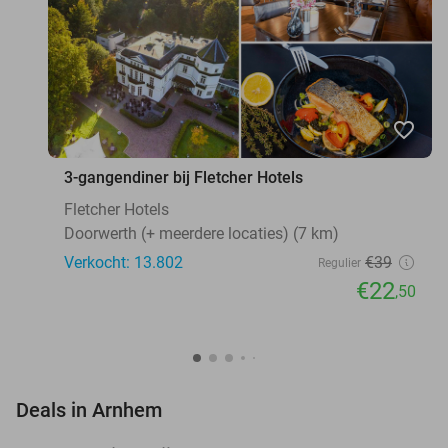
favorite_border
3-gangendiner bij Fletcher Hotels
Fletcher Hotels
Doorwerth (+ meerdere locaties) (7 km)
Verkocht: 13.802
€39
Regulier
€22
,50
favorite_border
Deals in Arnhem