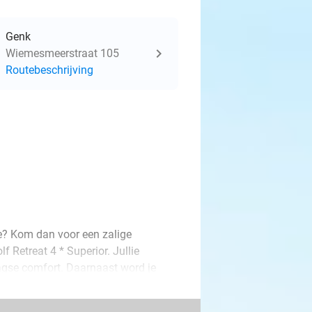
Genk
Wiemesmeerstraat 105
Routebeschrijving
fde? Kom dan voor een zalige
 Retreat 4 * Superior. Jullie
aagse comfort. Daarnaast word je
heerlijke nachtrust van een luxe
ietstocht door de prachtige en