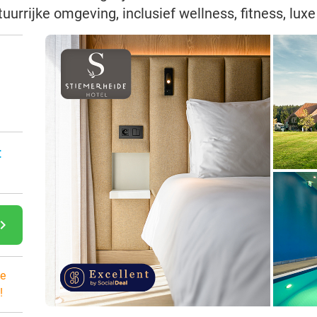
uurrijke omgeving, inclusief wellness, fitness, luxe
:
gate_next
e
!