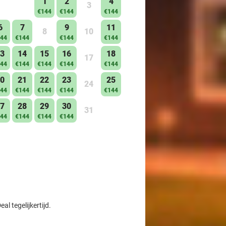
1
2
4
3
€144
€144
€144
6
7
9
11
8
10
44
€144
€144
€144
3
14
15
16
18
17
44
€144
€144
€144
€144
0
21
22
23
25
24
44
€144
€144
€144
€144
7
28
29
30
31
44
€144
€144
€144
l tegelijkertijd.