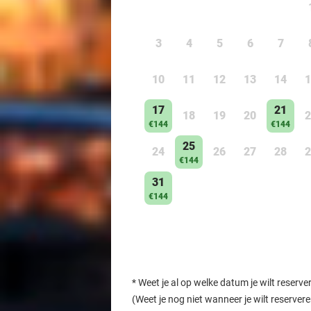
3
4
5
6
7
10
11
12
13
14
1
17
21
18
19
20
2
€144
€144
25
24
26
27
28
2
€144
31
€144
*
Weet je al op welke datum je wilt reserve
(Weet je nog niet wanneer je wilt reserver