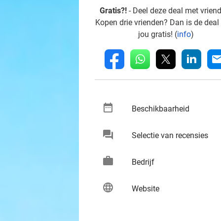
Gratis?!
- Deel deze deal met vrien
Kopen drie vrienden? Dan is de deal
jou gratis! (
info
)
whatsapp
linkedin
fb
mai
date_range
keybo
Beschikbaarheid
chat
keybo
Selectie van recensies
work
keybo
Bedrijf
language
keybo
Website