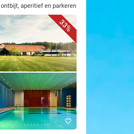
 ontbijt, aperitief en parkeren
33%
favorite_border