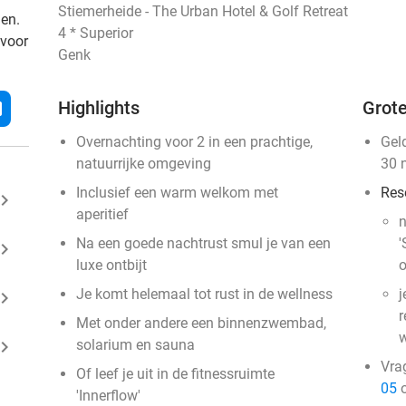
Stiemerheide - The Urban Hotel & Golf Retreat
den.
4 * Superior
 voor
Genk
Highlights
Grote
l
Overnachting voor 2 in een prachtige,
Gel
natuurrijke omgeving
30 
Inclusief een warm welkom met
Res
ard_arrow_right
aperitief
n
Na een goede nachtrust smul je van een
'
ard_arrow_right
luxe ontbijt
o
Je komt helemaal tot rust in de wellness
j
ard_arrow_right
r
Met onder andere een binnenzwembad,
w
ard_arrow_right
solarium en sauna
Vra
Of leef je uit in de fitnessruimte
05
o
'Innerflow'