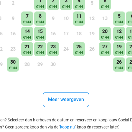
1
2
3
4
6
1
2
5
€144
€144
€144
€144
€144
7
8
11
5
8
9
9
10
12
13
€144
€144
€144
€144
€1
14
15
20
12
1
5
16
16
17
18
19
€144
€144
€144
€144
€1
21
22
23
25
27
19
2
2
23
24
26
€144
€144
€144
€144
€144
€144
€1
30
26
2
9
28
29
30
€144
€144
€1
Meer weergeven
ren? Selecteer dan hierboven de datum en reserveer en koop jouw Social Dea
en? Geen zorgen: koop dan via de ‘
koop nu
’-knop én reserveer later)