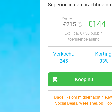
Superior, in een prachtige nat
Regulier
€144
€215
Excl. ca. €7,50 p.p.p.n.
toeristenbelasting
Verkocht:
Korting
245
33%
shopping_cart
Koop nu
navi
Dagelijks om middernacht nieuw
Social Deals. Wees snel, op = op