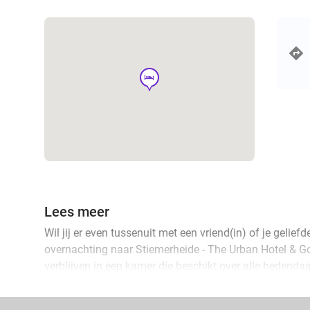
hotel
Lees meer
Wil jij er even tussenuit met een vriend(in) of je gelie
overnachting naar Stiemerheide - The Urban Hotel & Golf
verblijven in een kamer die beschikt over alle hedend
warm verwelkomd met een aperitief en geniet je na een 
ontbijt. De omgeving is perfect voor een wandeling of f