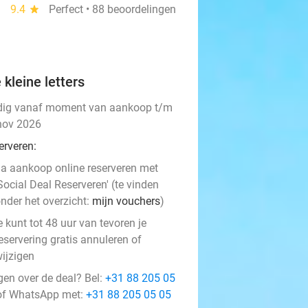
9.4
star
Perfect • 88 beoordelingen
 kleine letters
dig vanaf moment van aankoop t/m
nov 2026
erveren:
a aankoop online reserveren met
Social Deal Reserveren' (te vinden
nder het overzicht:
mijn vouchers
)
e kunt tot 48 uur van tevoren je
eservering gratis annuleren of
ijzigen
gen over de deal? Bel:
+31 88 205 05
f WhatsApp met:
+31 88 205 05 05