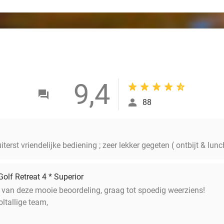
9,4
88
terst vriendelijke bediening ; zeer lekker gegeten ( ontbijt & lunch
olf Retreat 4 * Superior
n van deze mooie beoordeling, graag tot spoedig weerziens!
ltallige team,