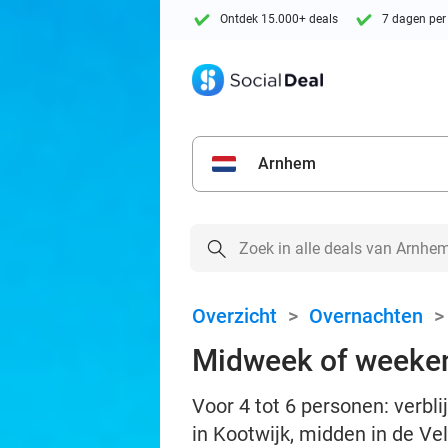
Ontdek 15.000+ deals
7 dagen per
Arnhem
Overzicht
>
Overnachten
Midweek of weeken
Voor 4 tot 6 personen: verb
in Kootwijk, midden in de V