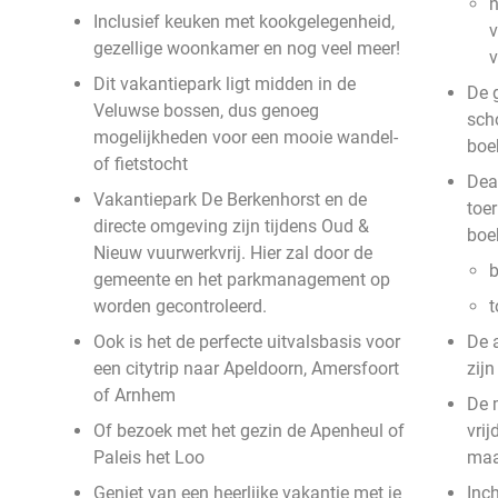
n
Inclusief keuken met kookgelegenheid,
v
gezellige woonkamer en nog veel meer!
Dit vakantiepark ligt midden in de
De g
Veluwse bossen, dus genoeg
sch
mogelijkheden voor een mooie wandel-
boe
of fietstocht
Deal
Vakantiepark De Berkenhorst en de
toer
directe omgeving zijn tijdens Oud &
boe
Nieuw vuurwerkvrij. Hier zal door de
b
gemeente en het parkmanagement op
worden gecontroleerd.
t
Ook is het de perfecte uitvalsbasis voor
De 
een citytrip naar Apeldoorn, Amersfoort
zij
of Arnhem
De 
Of bezoek met het gezin de Apenheul of
vri
Paleis het Loo
ma
Geniet van een heerlijke vakantie met je
Inc