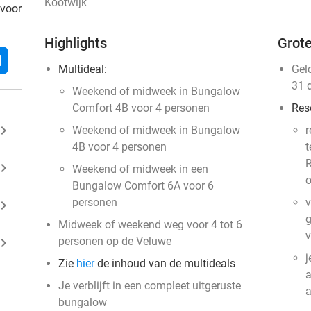
Kootwijk
 voor
Highlights
Grote
l
Multideal:
Gel
31 
Weekend of midweek in Bungalow
Comfort 4B voor 4 personen
Res
ard_arrow_right
Weekend of midweek in Bungalow
r
4B voor 4 personen
t
R
ard_arrow_right
Weekend of midweek in een
o
Bungalow Comfort 6A voor 6
personen
v
ard_arrow_right
g
Midweek of weekend weg voor 4 tot 6
v
ard_arrow_right
personen op de Veluwe
j
Zie
hier
de inhoud van de multideals
a
Je verblijft in een compleet uitgeruste
bungalow