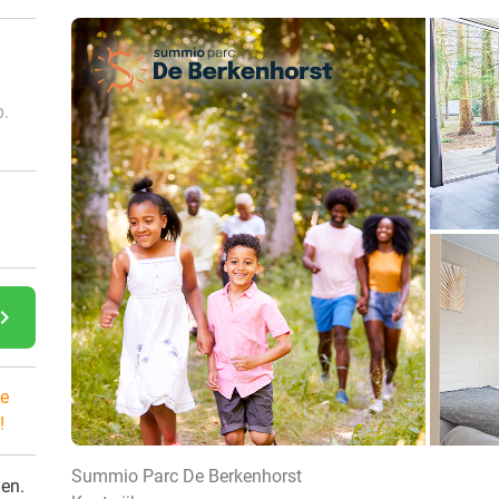
p.
gate_next
e
!
Summio Parc De Berkenhorst
den.