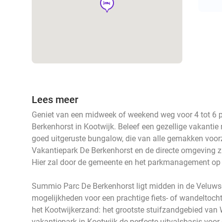
hotel
Lees meer
Geniet van een midweek of weekend weg voor 4 tot 6 
Berkenhorst in Kootwijk. Beleef een gezellige vakantie 
goed uitgeruste bungalow, die van alle gemakken voorz
Vakantiepark De Berkenhorst en de directe omgeving zi
Hier zal door de gemeente en het parkmanagement op 
Summio Parc De Berkenhorst ligt midden in de Veluwse
mogelijkheden voor een prachtige fiets- of wandeltoch
het Kootwijkerzand: het grootste stuifzandgebied van 
vakantiepark in Kootwijk de perfecte uitvalsbasis voor 