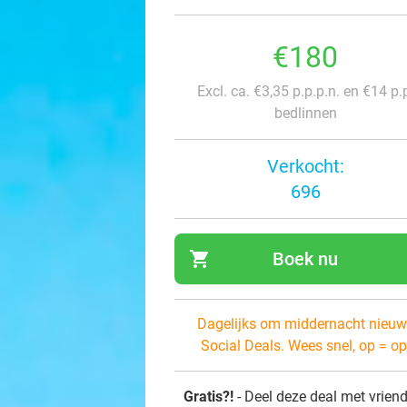
€180
Excl. ca. €3,35 p.p.p.n. en €14 p.
bedlinnen
Verkocht:
696
shopping_cart
Boek nu
navi
Dagelijks om middernacht nieuw
Social Deals. Wees snel, op = op
Gratis?!
- Deel deze deal met vrien