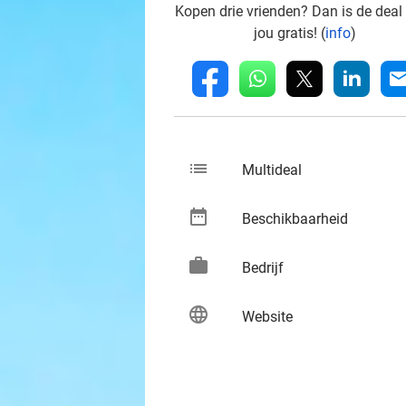
Kopen drie vrienden? Dan is de deal
jou gratis! (
info
)
whatsapp
linkedin
fb
mai
list
keybo
Multideal
date_range
keybo
Beschikbaarheid
work
keybo
Bedrijf
language
keybo
Website