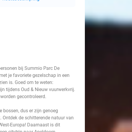
personen bij Summio Parc De
met je favoriete gezelschap in een
ien is. Goed om te weten:
jn tijdens Oud & Nieuw vuurwerkvrij.
worden gecontroleerd.
 bossen, dus er zijn genoeg
t. Ontdek de schitterende natuur van
West-Europa! Daarnaast is dit
een citytrip naar Apeldoorn,