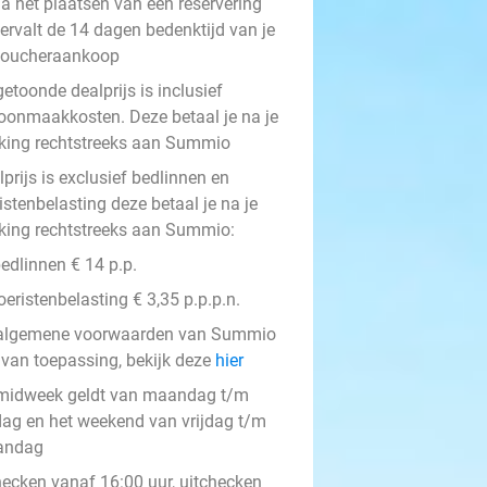
a het plaatsen van een reservering
ervalt de 14 dagen bedenktijd van je
voucheraankoop
etoonde dealprijs is inclusief
oonmaakkosten. Deze betaal je na je
king rechtstreeks aan Summio
prijs is exclusief bedlinnen en
istenbelasting deze betaal je na je
king rechtstreeks aan Summio:
edlinnen € 14 p.p.
oeristenbelasting € 3,35 p.p.p.n.
algemene voorwaarden van Summio
n van toepassing, bekijk deze
hier
midweek geldt van maandag t/m
jdag en het weekend van vrijdag t/m
andag
hecken vanaf 16:00 uur, uitchecken