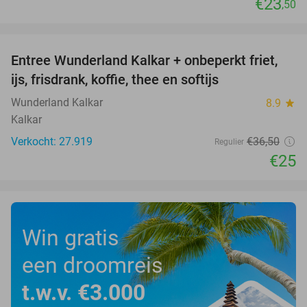
€23
,50
favorite_border
Entree Wunderland Kalkar + onbeperkt friet,
32%
ijs, frisdrank, koffie, thee en softijs
Wunderland Kalkar
8.9
star
Kalkar
Verkocht: 27.919
€36
,50
Regulier
€25
Win gratis
een droomreis
t.w.v. €3.000