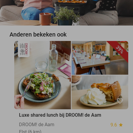
Anderen bekeken ook
39%
favorite_border
Luxe shared lunch bij DROOM! de Aam
DROOM! de Aam
9.6
star
Elst (6 km)