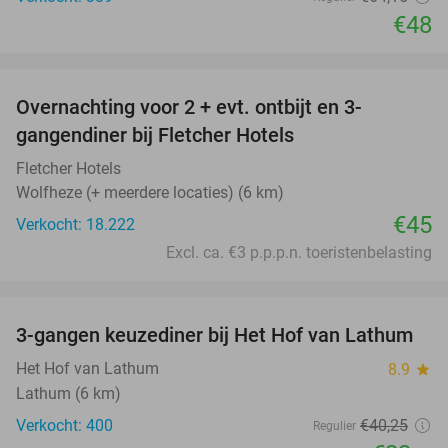
€48
favorite_border
Overnachting voor 2 + evt. ontbijt en 3-
gangendiner bij Fletcher Hotels
Fletcher Hotels
Wolfheze (+ meerdere locaties) (6 km)
€45
Verkocht: 18.222
Excl. ca. €3 p.p.p.n. toeristenbelasting
favorite_border
3-gangen keuzediner bij Het Hof van Lathum
42%
Het Hof van Lathum
8.9
star
Lathum (6 km)
Verkocht: 400
€40
,25
Regulier