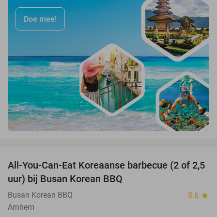
Doe mee!
favorite_border
All-You-Can-Eat Koreaanse barbecue (2 of 2,5
30%
uur) bij Busan Korean BBQ
Busan Korean BBQ
8.6
star
Arnhem