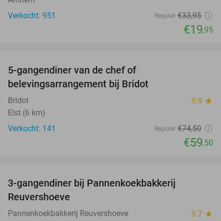
Verkocht: 951
€33
,95
Regulier
€19
,95
favorite_border
5-gangendiner van de chef of
20%
belevingsarrangement bij Bridot
Bridot
9.9
star
Elst (6 km)
Verkocht: 141
€74
,50
Regulier
€59
,50
favorite_border
3-gangendiner bij Pannenkoekbakkerij
47%
Reuvershoeve
Pannenkoekbakkerij Reuvershoeve
9.7
star