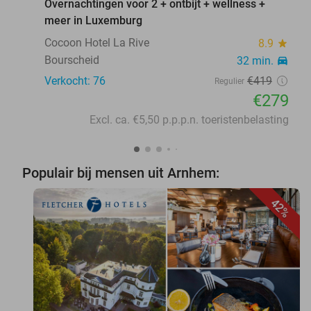
Overnachtingen voor 2 + ontbijt + wellness +
meer in Luxemburg
Cocoon Hotel La Rive
8.9
star
Bourscheid
32 min.
directions_car
Verkocht: 76
€419
Regulier
€279
Excl. ca. €5,50 p.p.p.n. toeristenbelasting
Populair bij mensen uit Arnhem:
42%