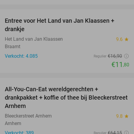
favorite_border
Entree voor Het Land van Jan Klaassen +
30%
drankje
Het Land van Jan Klaassen
9.6
star
Braamt
Verkocht: 4.085
€16
,90
Regulier
€11
,80
favorite_border
All-You-Can-Eat wereldgerechten +
25%
drankpakket + koffie of thee bij Bleeckerstreet
Arnhem
Bleeckerstreet Arnhem
9.8
star
Arnhem
Verkocht: 389
€64
,15
Regulier