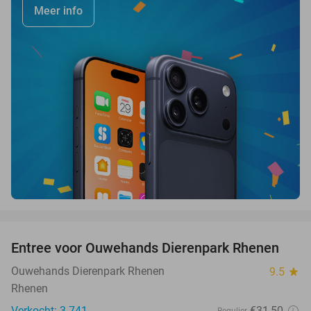
Meer info
favorite_border
Entree voor Ouwehands Dierenpark Rhenen
19%
Ouwehands Dierenpark Rhenen
9.5
star
Rhenen
Verkocht: 3.741
€31
,50
Regulier