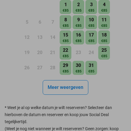
1
2
3
4
€85
€85
€85
€85
8
9
10
11
5
6
7
€85
€85
€85
€85
15
16
17
18
12
13
14
€85
€85
€85
€85
22
25
19
20
21
23
24
€85
€85
29
30
31
26
27
28
€85
€85
€85
Meer weergeven
*
Weet je al op welke datum je wilt reserveren? Selecteer dan
hierboven de datum en reserveer en koop jouw Social Deal
tegelijkertijd.
(Weet je nog niet wanneer je wilt reserveren? Geen zorgen: koop