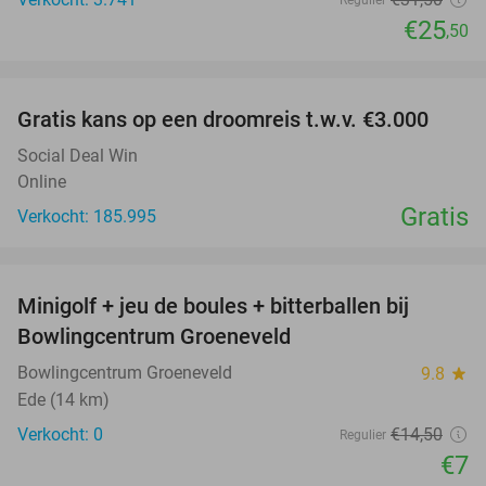
€25
,50
favorite_border
Gratis kans op een droomreis t.w.v. €3.000
Social Deal Win
Online
Gratis
Verkocht: 185.995
favorite_border
Minigolf + jeu de boules + bitterballen bij
52%
NEW
Bowlingcentrum Groeneveld
TODAY
Bowlingcentrum Groeneveld
9.8
star
Ede (14 km)
Verkocht: 0
€14
,50
Regulier
€7