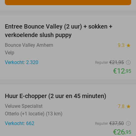
favorite_border
Entree Bounce Valley (2 uur) + sokken +
41%
verkoelende slush puppy
Bounce Valley Arnhem
9.3
star
Velp
Verkocht: 2.320
€21
,95
Regulier
€12
,95
favorite_border
Huur E-chopper (2 uur en 45 minuten)
28%
Veluwe Specialist
7.8
star
Otterlo (+1 locatie) (13 km)
Verkocht: 662
€37
,50
Regulier
€26
,95