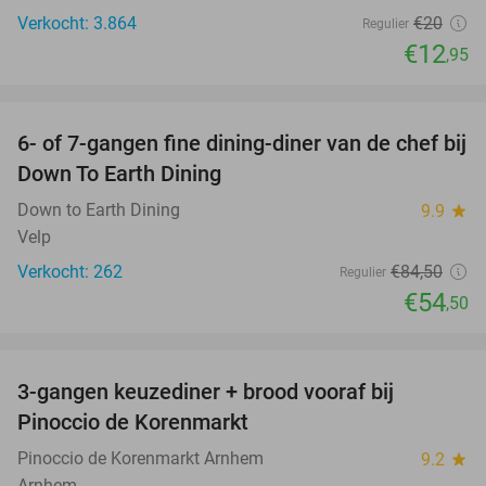
Verkocht: 3.864
€20
Regulier
€12
,95
favorite_border
6- of 7-gangen fine dining-diner van de chef bij
36%
Down To Earth Dining
Down to Earth Dining
9.9
star
Velp
Verkocht: 262
€84
,50
Regulier
€54
,50
favorite_border
3-gangen keuzediner + brood vooraf bij
41%
Pinoccio de Korenmarkt
Pinoccio de Korenmarkt Arnhem
9.2
star
Arnhem