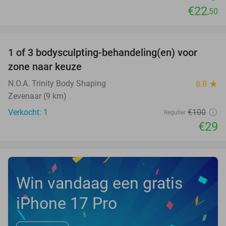
€22
,50
favorite_border
1 of 3 bodysculpting-behandeling(en) voor
71%
NEW
zone naar keuze
TODAY
N.O.A. Trinity Body Shaping
8.8
star
Zevenaar (9 km)
Verkocht: 1
€100
Regulier
€29
Win vandaag een gratis
iPhone 17 Pro