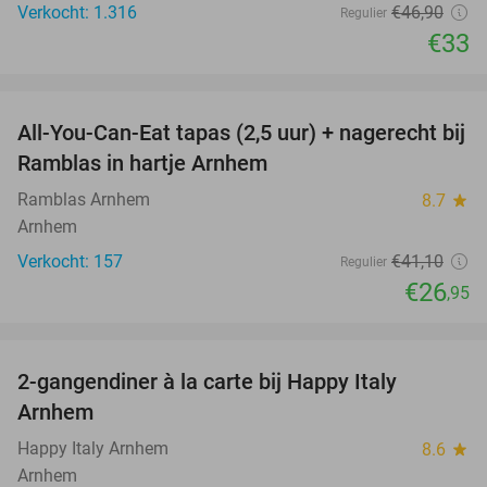
Verkocht: 1.316
€46
,90
Regulier
€33
favorite_border
All-You-Can-Eat tapas (2,5 uur) + nagerecht bij
34%
Ramblas in hartje Arnhem
Ramblas Arnhem
8.7
star
Arnhem
Verkocht: 157
€41
,10
Regulier
€26
,95
favorite_border
2-gangendiner à la carte bij Happy Italy
35%
Arnhem
Happy Italy Arnhem
8.6
star
Arnhem