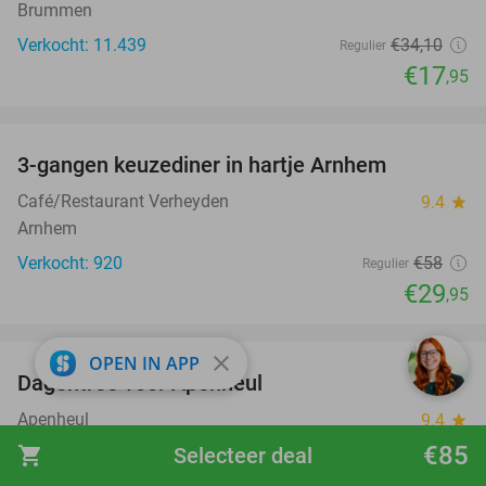
Brummen
Verkocht: 11.439
€34
,10
Regulier
€17
,95
favorite_border
3-gangen keuzediner in hartje Arnhem
48%
Café/Restaurant Verheyden
9.4
star
Arnhem
Verkocht: 920
€58
Regulier
€29
,95
favorite_border
close
OPEN IN APP
Dagentree voor Apenheul
36%
Apenheul
9.4
star
Apeldoorn
€85
shopping_cart
Selecteer deal
Verkocht: 33.493
€30
,50
Regulier