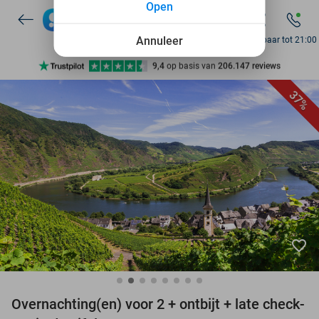
Open
7 dagen per week beschikbaar
10+ miljoen leden
Annuleer
Bereikbaar tot 21:00
9,4
op basis van
206.147 reviews
Ontdek 15.000+ deals
37%
7 dagen per week beschikbaar
10+ miljoen leden
favorite_border
Overnachting(en) voor 2 + ontbijt + late check-