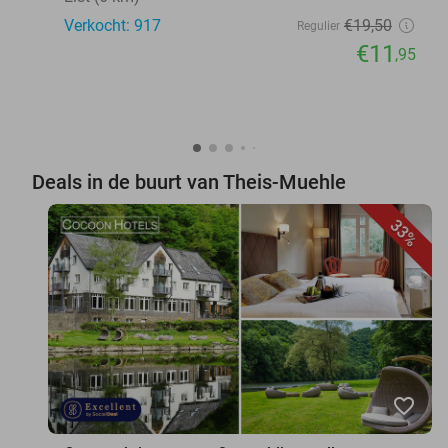
Verkocht: 917
€19
,50
Regulier
€11
,95
Deals in de buurt van Theis-Muehle
33%
favorite_border