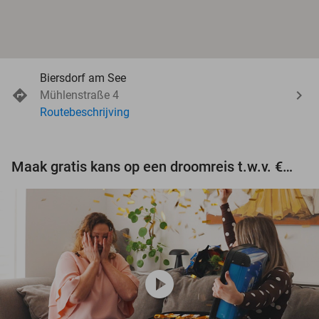
Biersdorf am See
Mühlenstraße 4
Routebeschrijving
Maak gratis kans op een droomreis t.w.v. €3.000!
play_circle