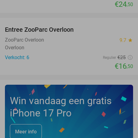
€24
,50
favorite_border
Entree ZooParc Overloon
34%
NEW
TODAY
ZooParc Overloon
9.7
star
Overloon
Verkocht: 6
€25
Regulier
€16
,50
Win vandaag een gratis
iPhone 17 Pro
Meer info