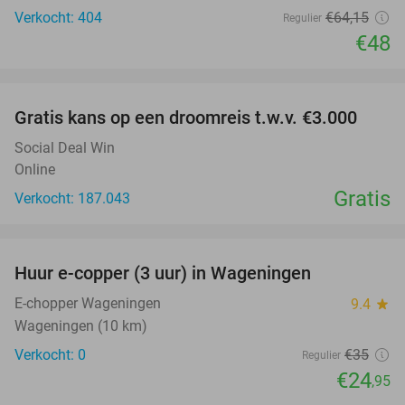
Verkocht: 404
€64
,15
Regulier
€48
favorite_border
Gratis kans op een droomreis t.w.v. €3.000
Social Deal Win
Online
Gratis
Verkocht: 187.043
favorite_border
Huur e-copper (3 uur) in Wageningen
29%
NEW
TODAY
E-chopper Wageningen
9.4
star
Wageningen (10 km)
Verkocht: 0
€35
Regulier
€24
,95