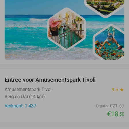
favorite_border
Entree voor Amusementspark Tivoli
12%
Amusementspark Tivoli
9.5
star
Berg en Dal (14 km)
Verkocht: 1.437
€21
Regulier
€18
,50
favorite_border