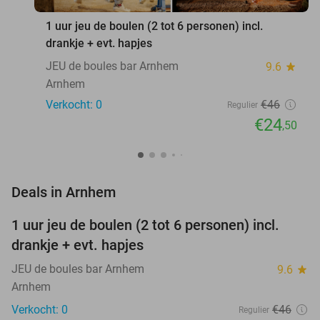
1 uur jeu de boulen (2 tot 6 personen) incl.
drankje + evt. hapjes
JEU de boules bar Arnhem
9.6
star
Arnhem
Verkocht: 0
€46
Regulier
€24
,50
favorite_border
Deals in Arnhem
1 uur jeu de boulen (2 tot 6 personen) incl.
47%
NEW
drankje + evt. hapjes
TODAY
JEU de boules bar Arnhem
9.6
star
Arnhem
Verkocht: 0
€46
Regulier