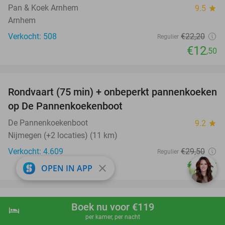
Pan & Koek Arnhem
9.5
star
Arnhem
Verkocht: 508
€22
,20
Regulier
€12
,50
favorite_border
Rondvaart (75 min) + onbeperkt pannenkoeken
30%
op De Pannenkoekenboot
De Pannenkoekenboot
9.2
star
Nijmegen (+2 locaties) (11 km)
Verkocht: 4.609
€29
,50
Regulier
€20
,75
close
OPEN IN APP
favorite_border
9 of 18 holes Pitch&Putt Golf + 3 stuks
Boek nu voor €119
46%
hotel
shopping_cart
Boek nu
navigate_next
per kamer, per nacht
bittergarnituur of lunchgerecht naar keuze