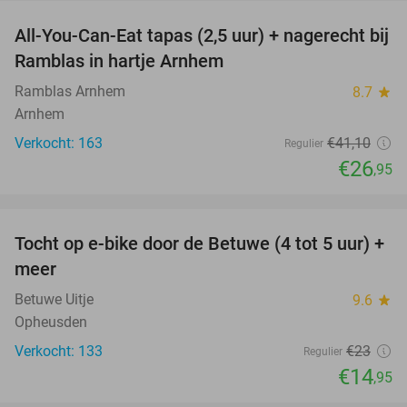
All-You-Can-Eat tapas (2,5 uur) + nagerecht bij
34%
Ramblas in hartje Arnhem
Ramblas Arnhem
8.7
star
Arnhem
Verkocht: 163
€41
,10
Regulier
€26
,95
favorite_border
Tocht op e-bike door de Betuwe (4 tot 5 uur) +
35%
meer
Betuwe Uitje
9.6
star
Opheusden
Verkocht: 133
€23
Regulier
€14
,95
favorite_border