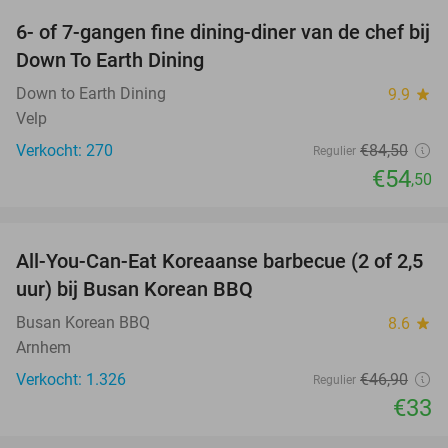
6- of 7-gangen fine dining-diner van de chef bij
36%
Down To Earth Dining
Down to Earth Dining
9.9
star
Velp
Verkocht: 270
€84
,50
Regulier
€54
,50
favorite_border
All-You-Can-Eat Koreaanse barbecue (2 of 2,5
30%
uur) bij Busan Korean BBQ
Busan Korean BBQ
8.6
star
Arnhem
Verkocht: 1.326
€46
,90
Regulier
€33
favorite_border