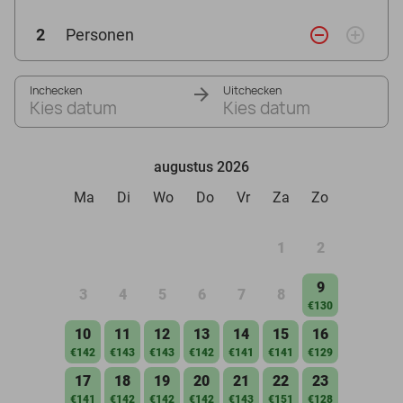
remove_circle_outline
add_circle_outline
2
Personen
Inchecken
Uitchecken
Kies datum
Kies datum
augustus 2026
Ma
Di
Wo
Do
Vr
Za
Zo
1
2
9
3
4
5
6
7
8
€130
10
11
12
13
14
15
16
€142
€143
€143
€142
€141
€141
€129
17
18
19
20
21
22
23
€141
€142
€142
€142
€143
€151
€128