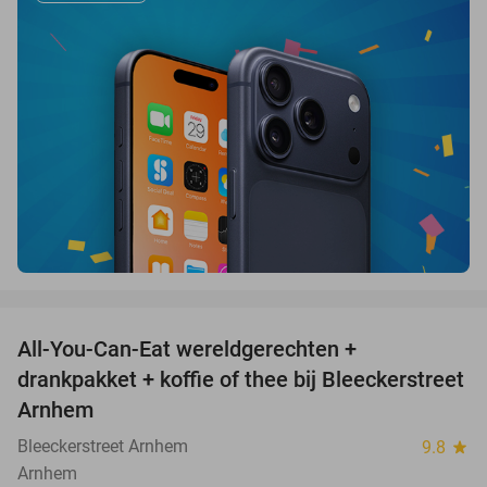
favorite_border
All-You-Can-Eat wereldgerechten +
25%
drankpakket + koffie of thee bij Bleeckerstreet
Arnhem
Bleeckerstreet Arnhem
9.8
star
Arnhem