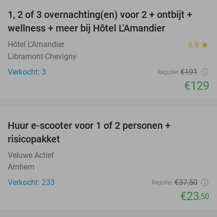
1, 2 of 3 overnachting(en) voor 2 + ontbijt +
32%
NEW
wellness + meer bij Hôtel L'Amandier
TODAY
Hôtel L'Amandier
9.9
star
Libramont-Chevigny
Verkocht: 3
€191
Regulier
€129
favorite_border
Huur e-scooter voor 1 of 2 personen +
37%
risicopakket
Veluwe Actief
Arnhem
Verkocht: 233
€37
,50
Regulier
€23
,50
favorite_border