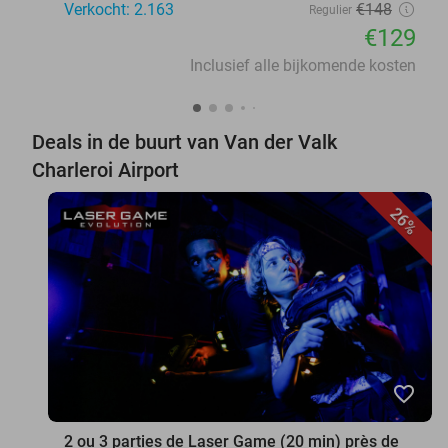
Verkocht: 2.163
€148
Regulier
€129
Inclusief alle bijkomende kosten
Deals in de buurt van Van der Valk
Charleroi Airport
26%
favorite_border
2 ou 3 parties de Laser Game (20 min) près de