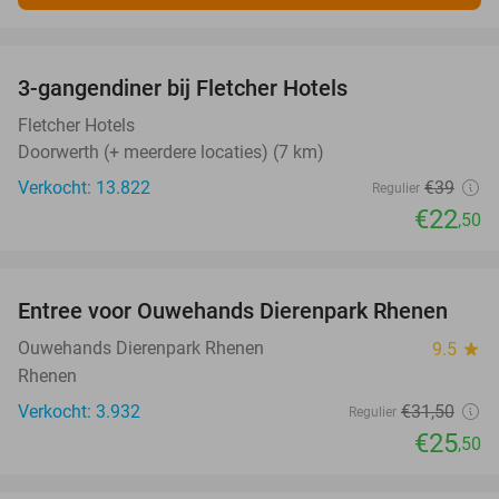
favorite_border
3-gangendiner bij Fletcher Hotels
42%
Fletcher Hotels
Doorwerth (+ meerdere locaties) (7 km)
Verkocht: 13.822
€39
Regulier
€22
,50
favorite_border
Entree voor Ouwehands Dierenpark Rhenen
19%
Ouwehands Dierenpark Rhenen
9.5
star
Rhenen
Verkocht: 3.932
€31
,50
Regulier
€25
,50
favorite_border