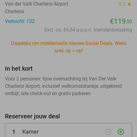
Van der Valk Charleroi Airport
9.3
star
Charleroi
€119
Verkocht: 132
,50
Excl. ca. €4,54 p.p.p.n. toeristenbelasting
Dagelijks om middernacht nieuwe Social Deals. Wees
snel, op = op!
In het kort
Voor 2 personen: fijne overnachting bij Van Der Valk
Charleroi Airport, inclusief welkomstdrankje, uitgebreid
ontbijt, late check-out en gratis parkeren
Reserveer jouw deal
remove_circle_outline
add_circle_outline
1
Kamer