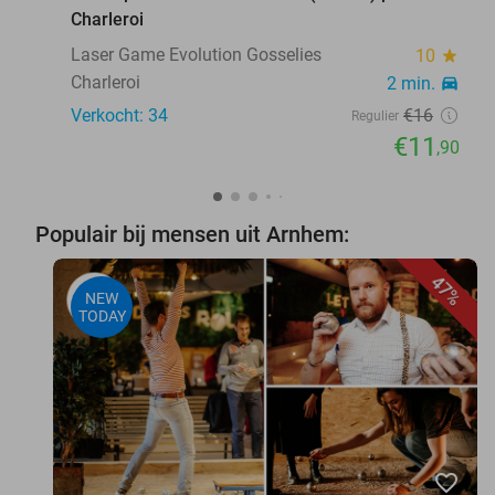
Charleroi
Laser Game Evolution Gosselies
10
star
Charleroi
2 min.
directions_car
Verkocht: 34
€16
Regulier
€11
,90
Populair bij mensen uit Arnhem:
47%
NEW
TODAY
favorite_border