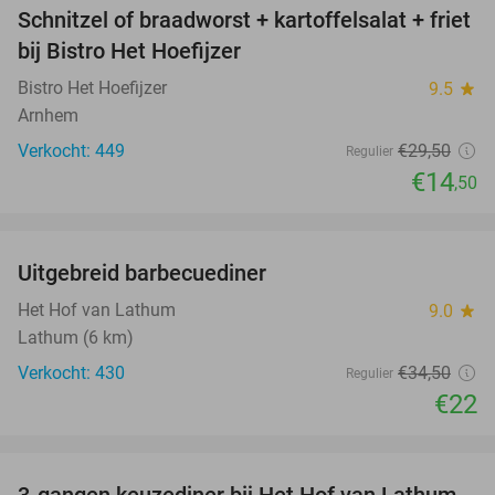
Schnitzel of braadworst + kartoffelsalat + friet
51%
bij Bistro Het Hoefijzer
Bistro Het Hoefijzer
9.5
star
Arnhem
Verkocht: 449
€29
,50
Regulier
€14
,50
favorite_border
Uitgebreid barbecuediner
36%
Het Hof van Lathum
9.0
star
Lathum (6 km)
Verkocht: 430
€34
,50
Regulier
€22
favorite_border
3-gangen keuzediner bij Het Hof van Lathum