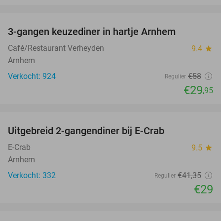
favorite_border
3-gangen keuzediner in hartje Arnhem
48%
Café/Restaurant Verheyden
9.4
star
Arnhem
Verkocht: 924
€58
Regulier
€29
,95
favorite_border
Uitgebreid 2-gangendiner bij E-Crab
30%
E-Crab
9.5
star
Arnhem
Verkocht: 332
€41
,35
Regulier
€29
favorite_border