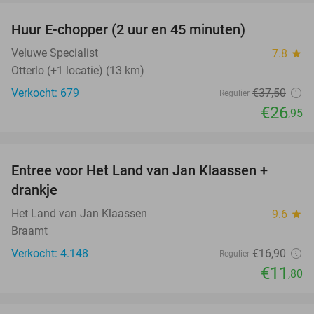
Huur E-chopper (2 uur en 45 minuten)
28%
Veluwe Specialist
7.8
star
Otterlo (+1 locatie) (13 km)
Verkocht: 679
€37
,50
Regulier
€26
,95
favorite_border
Entree voor Het Land van Jan Klaassen +
30%
drankje
Het Land van Jan Klaassen
9.6
star
Braamt
Verkocht: 4.148
€16
,90
Regulier
€11
,80
favorite_border