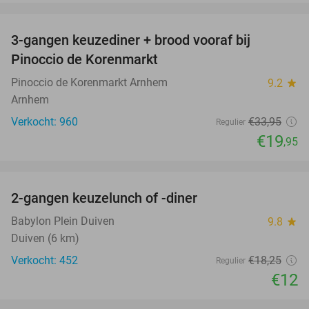
favorite_border
3-gangen keuzediner + brood vooraf bij
41%
Pinoccio de Korenmarkt
Pinoccio de Korenmarkt Arnhem
9.2
star
Arnhem
Verkocht: 960
€33
,95
Regulier
€19
,95
favorite_border
2-gangen keuzelunch of -diner
34%
Babylon Plein Duiven
9.8
star
Duiven (6 km)
Verkocht: 452
€18
,25
Regulier
€12