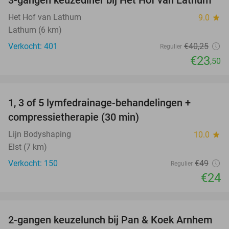
42%
Het Hof van Lathum
9.0
star
Lathum (6 km)
Verkocht: 401
€40
,25
Regulier
€23
,50
favorite_border
1, 3 of 5 lymfedrainage-behandelingen +
51%
compressietherapie (30 min)
Lijn Bodyshaping
10.0
star
Elst (7 km)
Verkocht: 150
€49
Regulier
€24
favorite_border
2-gangen keuzelunch bij Pan & Koek Arnhem
44%