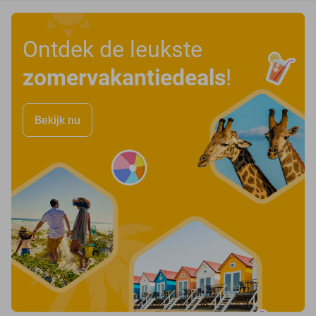
Ontdek de leukste
zomervakantiedeals
!
Bekijk nu