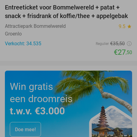
Entreeticket voor Bommelwereld + patat +
23%
snack + frisdrank of koffie/thee + appelgebak
Attractiepark Bommelwereld
9.5
star
Groenlo
Verkocht: 34.535
€35
,50
Regulier
€27
,50
Win gratis
een droomreis
t.w.v. €3.000
Doe mee!