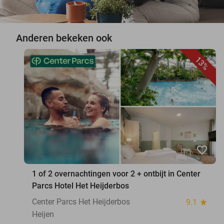
Anderen bekeken ook
13%
favorite_border
1 of 2 overnachtingen voor 2 + ontbijt in Center
Parcs Hotel Het Heijderbos
Center Parcs Het Heijderbos
9.1
star
Heijen