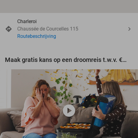
Charleroi
Chaussée de Courcelles 115
Routebeschrijving
Maak gratis kans op een droomreis t.w.v. €3.000!
play_circle