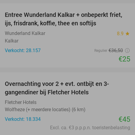
Entree Wunderland Kalkar + onbeperkt friet,
32%
ijs, frisdrank, koffie, thee en softijs
Wunderland Kalkar
8.9
star
Kalkar
Verkocht: 28.157
€36
,50
Regulier
€25
favorite_border
Overnachting voor 2 + evt. ontbijt en 3-
gangendiner bij Fletcher Hotels
Fletcher Hotels
Wolfheze (+ meerdere locaties) (6 km)
€45
Verkocht: 18.334
Excl. ca. €3 p.p.p.n. toeristenbelasting