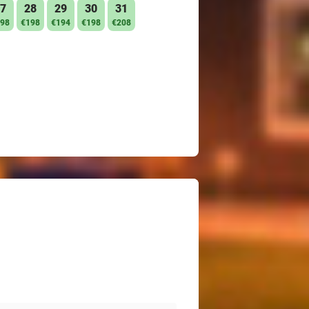
7
28
29
30
31
98
€198
€194
€198
€208