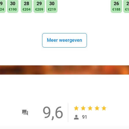
9
30
28
29
30
26
2
24
€190
€204
€209
€219
€188
€1
Meer weergeven
9,6
91