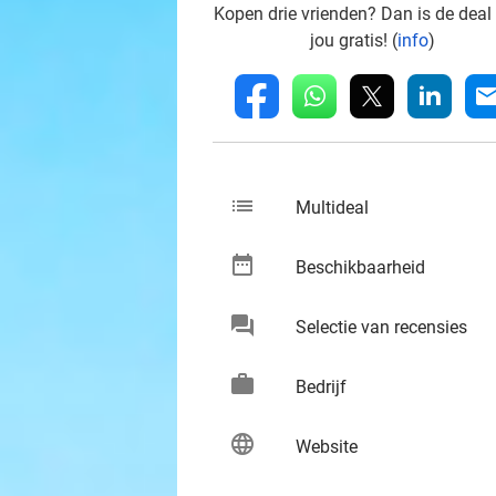
Kopen drie vrienden? Dan is de deal
jou gratis! (
info
)
whatsapp
linkedin
fb
mai
list
keybo
Multideal
date_range
keybo
Beschikbaarheid
chat
keybo
Selectie van recensies
work
keybo
Bedrijf
language
keybo
Website