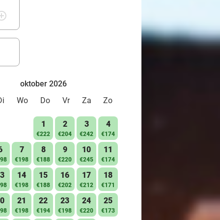
rcle_outline
oktober 2026
Di
Wo
Do
Vr
Za
Zo
1
2
3
4
€222
€204
€242
€174
6
7
8
9
10
11
98
€198
€188
€220
€245
€174
3
14
15
16
17
18
98
€198
€188
€202
€212
€171
0
21
22
23
24
25
98
€198
€194
€198
€220
€173