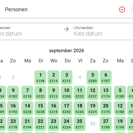
remove_circle_outline
add_ci
Personen
hecken
Uitchecken
es datum
Kies datum
september 2026
Za
Zo
Ma
Di
Wo
Do
Vr
Za
Zo
Ma
1
2
3
5
6
1
2
4
€198
€214
€215
€289
€187
8
9
7
8
9
10
11
12
13
5
34
€182
€218
€222
€212
€208
€222
€237
€174
€188
€1
5
16
14
15
16
17
18
19
20
12
1
09
€192
€228
€238
€218
€242
€226
€224
€174
€188
€1
2
23
21
22
23
24
25
27
19
2
26
99
€178
€194
€221
€234
€224
€271
€189
€198
€1