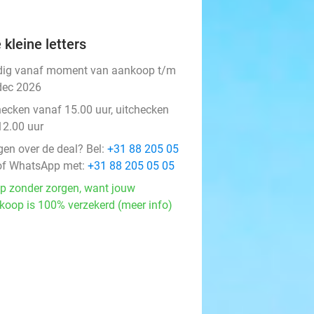
 kleine letters
dig vanaf moment van aankoop t/m
dec 2026
hecken vanaf 15.00 uur, uitchecken
12.00 uur
gen over de deal? Bel:
+31 88 205 05
f WhatsApp met:
+31 88 205 05 05
p zonder zorgen, want jouw
koop is 100% verzekerd (meer info)