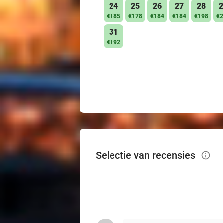
24
25
26
27
28
2
€185
€178
€184
€184
€198
€2
31
€192
Selectie van recensies
info_outlined