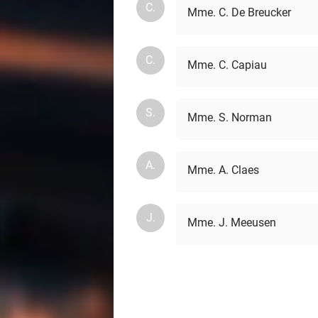
C.
Mme. C. De Breucker
C.
Mme. C. Capiau
S.
Mme. S. Norman
A.
Mme. A. Claes
J.
Mme. J. Meeusen