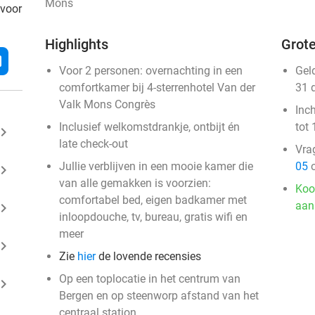
Mons
 voor
Highlights
Grote
l
Voor 2 personen: overnachting in een
Gel
comfortkamer bij 4-sterrenhotel Van der
31 
Valk Mons Congrès
Inc
Inclusief welkomstdrankje, ontbijt én
tot 
ard_arrow_right
late check-out
Vra
Jullie verblijven in een mooie kamer die
05
o
ard_arrow_right
van alle gemakken is voorzien:
Koo
comfortabel bed, eigen badkamer met
aan
ard_arrow_right
inloopdouche, tv, bureau, gratis wifi en
meer
ard_arrow_right
Zie
hier
de lovende recensies
Op een toplocatie in het centrum van
ard_arrow_right
Bergen en op steenworp afstand van het
centraal station