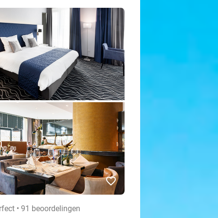
favorite_border
rfect • 91 beoordelingen