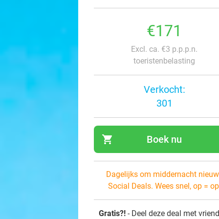
€171
Excl. ca. €3 p.p.p.n.
toeristenbelasting
Verkocht:
301
shopping_cart
Boek nu
navi
Dagelijks om middernacht nieuw
Social Deals. Wees snel, op = op
Gratis?!
- Deel deze deal met vrien