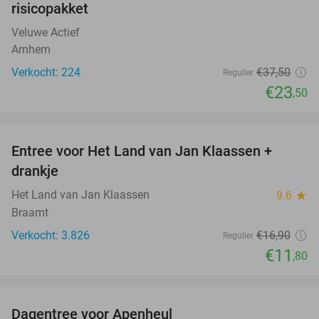
risicopakket
Veluwe Actief
Arnhem
Verkocht: 224
€37
,50
Regulier
€23
,50
favorite_border
Entree voor Het Land van Jan Klaassen +
30%
drankje
Het Land van Jan Klaassen
9.6
star
Braamt
Verkocht: 3.826
€16
,90
Regulier
€11
,80
favorite_border
Dagentree voor Apenheul
36%