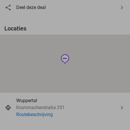
Deel deze deal
Locaties
hotel
Wuppertal
Krummacherstraße 251
Routebeschrijving