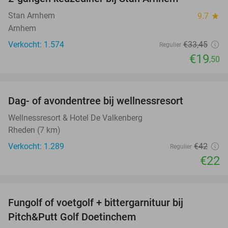
42%
Stan Arnhem
9.7
star
Arnhem
Verkocht: 1.574
€33
,45
Regulier
€19
,50
favorite_border
Dag- of avondentree bij wellnessresort
48%
Wellnessresort & Hotel De Valkenberg
Rheden (7 km)
Verkocht: 1.289
€42
Regulier
€22
favorite_border
Fungolf of voetgolf + bittergarnituur bij
51%
Pitch&Putt Golf Doetinchem