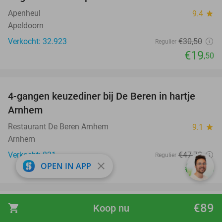
Apenheul
9.4
star
Apeldoorn
Verkocht: 32.923
€30
,50
Regulier
€19
,50
favorite_border
4-gangen keuzediner bij De Beren in hartje
46%
Arnhem
Restaurant De Beren Arnhem
9.1
star
Arnhem
Verkocht: 821
€47
,70
Regulier
close
OPEN IN APP
€25
,95
favorite_border
€89
shopping_cart
Koop nu
2-gangen keuzelunch bij Pan & Koek Arnhem
44%