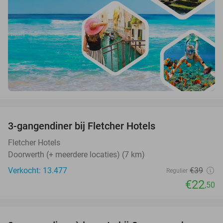
favorite_border
3-gangendiner bij Fletcher Hotels
42%
Fletcher Hotels
Doorwerth (+ meerdere locaties) (7 km)
Verkocht: 13.477
€39
Regulier
€22
,50
favorite_border