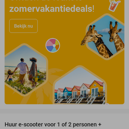
zomervakantiedeals
!
Bekijk nu
favorite_border
Huur e-scooter voor 1 of 2 personen +
37%