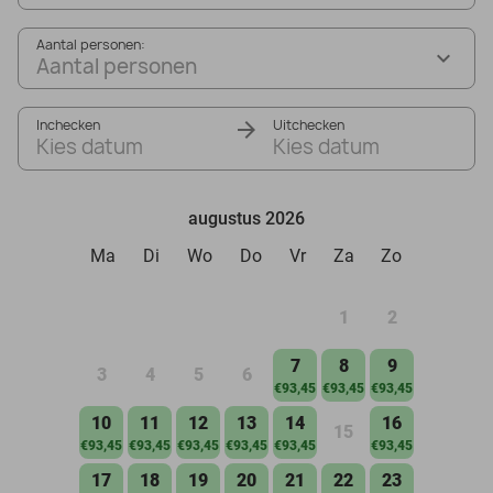
Aantal personen:
Aantal personen
Inchecken
Uitchecken
Kies datum
Kies datum
augustus 2026
Ma
Di
Wo
Do
Vr
Za
Zo
1
2
7
8
9
3
4
5
6
€93,45
€93,45
€93,45
10
11
12
13
14
16
15
€93,45
€93,45
€93,45
€93,45
€93,45
€93,45
17
18
19
20
21
22
23