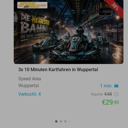
38%
favorite_border
3x 10 Minuten Kartfahren in Wuppertal
Speed Area
Wuppertal
1 min.
directions_car
Verkocht: 4
€48
Regulier
€29
,90