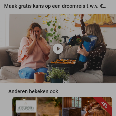
Maak gratis kans op een droomreis t.w.v. €3.000!
play_circle
Anderen bekeken ook
48%