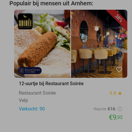
Populair bij mensen uit Arnhem:
38%
favorite_border
12-uurtje bij Restaurant Soirée
Restaurant Soirée
9.8
star
Velp
Verkocht: 90
€16
Regulier
€9
,95