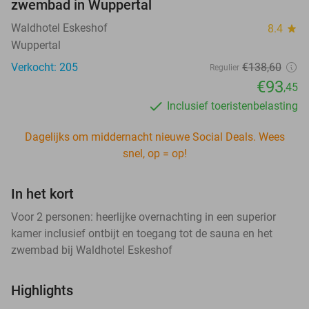
zwembad in Wuppertal
Waldhotel Eskeshof
8.4
star
Wuppertal
Verkocht: 205
€138
,60
Regulier
€93
,45
Inclusief toeristenbelasting
Dagelijks om middernacht nieuwe Social Deals. Wees
snel, op = op!
In het kort
Voor 2 personen: heerlijke overnachting in een superior
kamer inclusief ontbijt en toegang tot de sauna en het
zwembad bij Waldhotel Eskeshof
Highlights