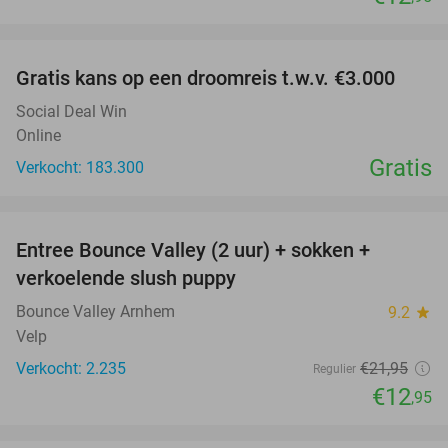
favorite_border
Gratis kans op een droomreis t.w.v. €3.000
Social Deal Win
Online
Gratis
Verkocht: 183.300
favorite_border
Entree Bounce Valley (2 uur) + sokken +
41%
verkoelende slush puppy
Bounce Valley Arnhem
9.2
star
Velp
Verkocht: 2.235
€21
,95
Regulier
€12
,95