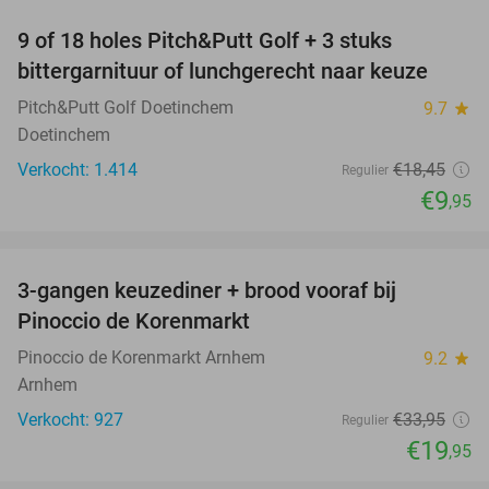
9 of 18 holes Pitch&Putt Golf + 3 stuks
46%
bittergarnituur of lunchgerecht naar keuze
Pitch&Putt Golf Doetinchem
9.7
star
Doetinchem
Verkocht: 1.414
€18
,45
Regulier
€9
,95
favorite_border
3-gangen keuzediner + brood vooraf bij
41%
Pinoccio de Korenmarkt
Pinoccio de Korenmarkt Arnhem
9.2
star
Arnhem
Verkocht: 927
€33
,95
Regulier
€19
,95
favorite_border