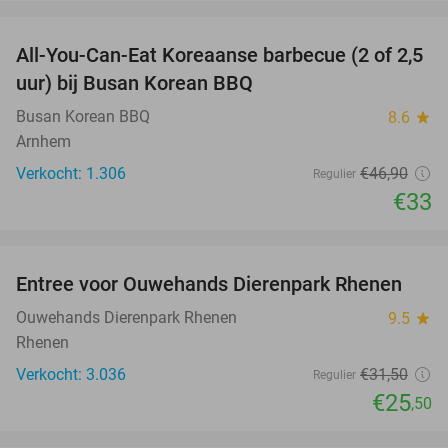
favorite_border
All-You-Can-Eat Koreaanse barbecue (2 of 2,5
30%
uur) bij Busan Korean BBQ
Busan Korean BBQ
8.6
star
Arnhem
Verkocht: 1.306
€46
,90
Regulier
€33
favorite_border
Entree voor Ouwehands Dierenpark Rhenen
19%
Ouwehands Dierenpark Rhenen
9.5
star
Rhenen
Verkocht: 3.036
€31
,50
Regulier
€25
,50
favorite_border