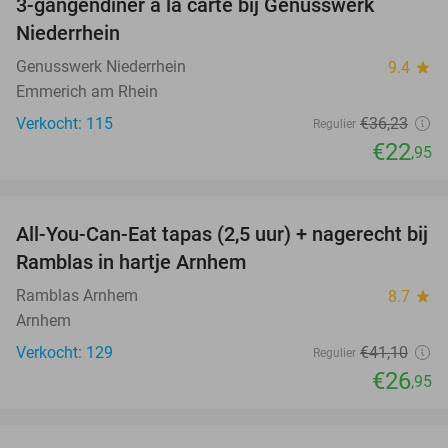
3-gangendiner à la carte bij Genusswerk
37%
Niederrhein
Genusswerk Niederrhein
9.4
star
Emmerich am Rhein
Verkocht: 115
€36
,23
Regulier
€22
,95
favorite_border
All-You-Can-Eat tapas (2,5 uur) + nagerecht bij
34%
Ramblas in hartje Arnhem
Ramblas Arnhem
8.7
star
Arnhem
Verkocht: 129
€41
,10
Regulier
€26
,95
favorite_border