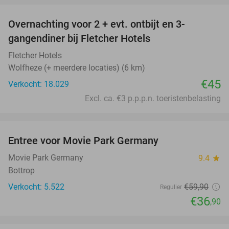
Overnachting voor 2 + evt. ontbijt en 3-
gangendiner bij Fletcher Hotels
Fletcher Hotels
Wolfheze (+ meerdere locaties) (6 km)
€45
Verkocht: 18.029
Excl. ca. €3 p.p.p.n. toeristenbelasting
favorite_border
Entree voor Movie Park Germany
38%
Movie Park Germany
9.4
star
Bottrop
Verkocht: 5.522
€59
,90
Regulier
€36
,90
favorite_border