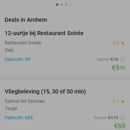
favorite_border
Deals in Arnhem
12-uurtje bij Restaurant Soirée
38%
Restaurant Soirée
9.8
star
Velp
Verkocht: 90
€16
Regulier
€9
,95
favorite_border
Vliegbeleving (15, 30 of 50 min)
42%
Special Air Services
9.7
star
Teuge
Verkocht: 668
€119
Regulier
€69