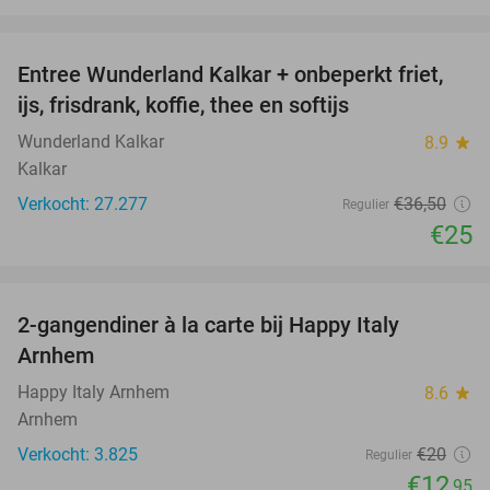
favorite_border
Entree Wunderland Kalkar + onbeperkt friet,
32%
ijs, frisdrank, koffie, thee en softijs
Wunderland Kalkar
8.9
star
Kalkar
Verkocht: 27.277
€36
,50
Regulier
€25
favorite_border
2-gangendiner à la carte bij Happy Italy
35%
Arnhem
Happy Italy Arnhem
8.6
star
Arnhem
Verkocht: 3.825
€20
Regulier
€12
,95