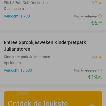
Pitch&Putt Golf Doetinchem
9.7
star
Doetinchem
Verkocht: 1.700
€12
,75
Regulier
€6
,25
favorite_border
Entree Sprookjesweken Kinderpretpark
39%
Julianatoren
Kinderpretpark Julianatoren
9.4
star
Apeldoorn
Verkocht: 10.583
€32
,50
Regulier
€19
,95
Ontdek de leukste