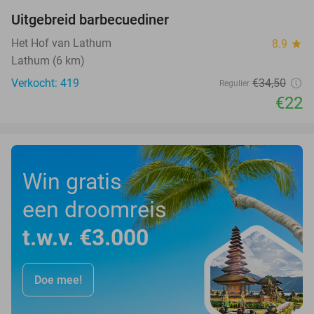
Uitgebreid barbecuediner
36%
Het Hof van Lathum
8.9
star
Lathum (6 km)
Verkocht: 419
€34
,50
Regulier
€22
Win gratis
een droomreis
t.w.v. €3.000
Doe mee!