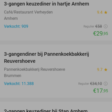
3-gangen keuzediner in hartje Arnhem
48%
Café/Restaurant Verheyden
9.4
star
Arnhem
Verkocht: 909
€58
Regulier
€29
,95
favorite_border
3-gangendiner bij Pannenkoekbakkerij
47%
Reuvershoeve
Pannenkoekbakkerij Reuvershoeve
9.7
star
Brummen
Verkocht: 11.388
€34
,10
Regulier
€17
,95
favorite_border
2-gangen keuzediner bij Stan Arnhem