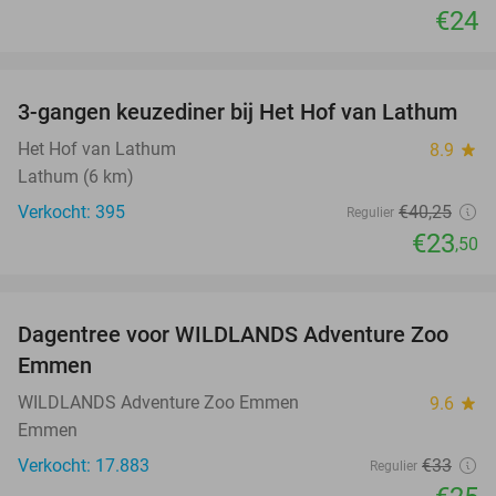
€24
favorite_border
3-gangen keuzediner bij Het Hof van Lathum
42%
Het Hof van Lathum
8.9
star
Lathum (6 km)
Verkocht: 395
€40
,25
Regulier
€23
,50
favorite_border
Dagentree voor WILDLANDS Adventure Zoo
24%
Emmen
WILDLANDS Adventure Zoo Emmen
9.6
star
Emmen
Verkocht: 17.883
€33
Regulier