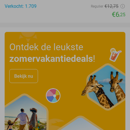
Verkocht: 1.709
€12
,75
Regulier
€6
,25
Ontdek de leukste
zomervakantiedeals
!
Bekijk nu