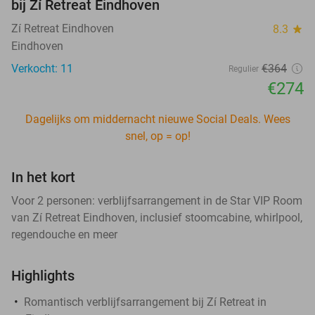
bij Zí Retreat Eindhoven
Zí Retreat Eindhoven
8.3
star
Eindhoven
Verkocht: 11
€364
Regulier
€274
Dagelijks om middernacht nieuwe Social Deals. Wees
snel, op = op!
In het kort
Voor 2 personen: verblijfsarrangement in de Star VIP Room
van Zí Retreat Eindhoven, inclusief stoomcabine, whirlpool,
regendouche en meer
Highlights
Romantisch verblijfsarrangement bij Zí Retreat in