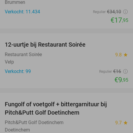
Brummen
Verkocht: 11.434
€34
,10
Regulier
€17
,95
favorite_border
12-uurtje bij Restaurant Soirée
38%
Restaurant Soirée
9.8
star
Velp
Verkocht: 99
€16
Regulier
€9
,95
favorite_border
Fungolf of voetgolf + bittergarnituur bij
51%
Pitch&Putt Golf Doetinchem
Pitch&Putt Golf Doetinchem
9.7
star
Doetinchem