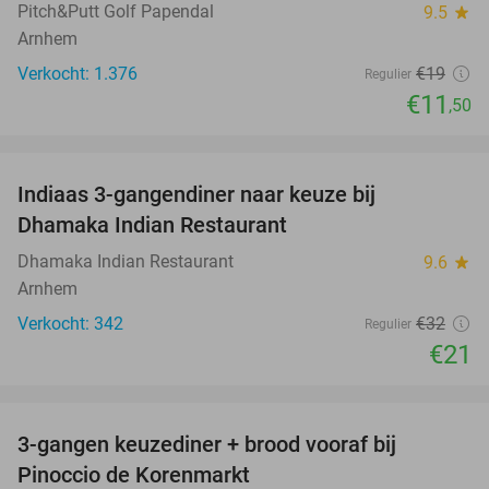
Pitch&Putt Golf Papendal
9.5
star
Arnhem
Verkocht: 1.376
€19
Regulier
€11
,50
favorite_border
Indiaas 3-gangendiner naar keuze bij
34%
Dhamaka Indian Restaurant
Dhamaka Indian Restaurant
9.6
star
Arnhem
Verkocht: 342
€32
Regulier
€21
favorite_border
3-gangen keuzediner + brood vooraf bij
41%
Pinoccio de Korenmarkt