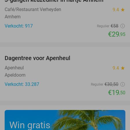
48%
Café/Restaurant Verheyden
9.4
star
Arnhem
Verkocht: 917
€58
Regulier
€29
,95
favorite_border
Dagentree voor Apenheul
36%
Apenheul
9.4
star
Apeldoorn
Verkocht: 33.287
€30
,50
Regulier
€19
,50
Win gratis