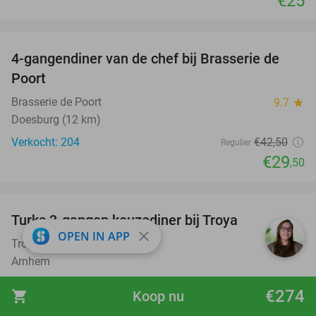
€25
favorite_border
4-gangendiner van de chef bij Brasserie de
31%
Poort
Brasserie de Poort
9.7
star
Doesburg (12 km)
Verkocht: 204
€42
,50
Regulier
€29
,50
favorite_border
Turks 3-gangen keuzediner bij Troya
36%
close
OPEN IN APP
Troya Arnhem
8.1
star
Arnhem
Verkocht: 800
€34
,10
Regulier
€274
shopping_cart
Koop nu
€21
,95