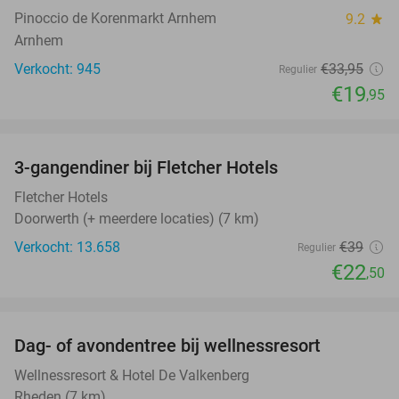
Pinoccio de Korenmarkt Arnhem
9.2
star
Arnhem
Verkocht: 945
€33
,95
Regulier
€19
,95
favorite_border
3-gangendiner bij Fletcher Hotels
42%
Fletcher Hotels
Doorwerth (+ meerdere locaties) (7 km)
Verkocht: 13.658
€39
Regulier
€22
,50
favorite_border
Dag- of avondentree bij wellnessresort
48%
Wellnessresort & Hotel De Valkenberg
Rheden (7 km)