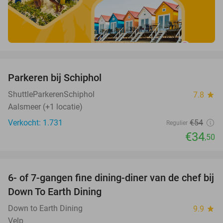
favorite_border
Parkeren bij Schiphol
36%
ShuttleParkerenSchiphol
7.8
star
Aalsmeer (+1 locatie)
Verkocht: 1.731
€54
Regulier
€34
,50
favorite_border
6- of 7-gangen fine dining-diner van de chef bij
36%
Down To Earth Dining
Down to Earth Dining
9.9
star
Velp