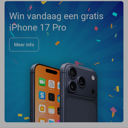
Win vandaag een gratis
iPhone 17 Pro
Meer info
favorite_border