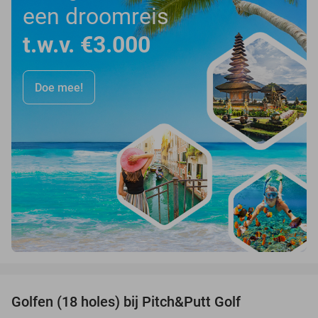
een droomreis
t.w.v. €3.000
Doe mee!
favorite_border
Golfen (18 holes) bij Pitch&Putt Golf
39%