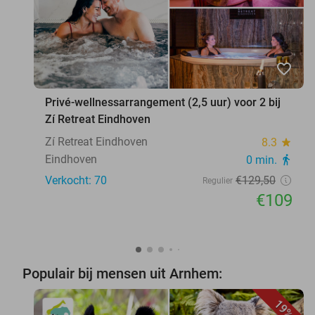
favorite_border
Privé-wellnessarrangement (2,5 uur) voor 2 bij
Zí Retreat Eindhoven
Zí Retreat Eindhoven
8.3
star
Eindhoven
0 min.
directions_walk
Verkocht: 70
€129
,50
Regulier
€109
Populair bij mensen uit Arnhem:
19%