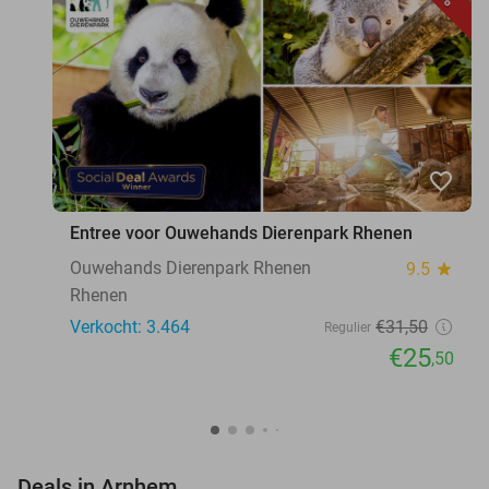
favorite_border
Entree voor Ouwehands Dierenpark Rhenen
Ouwehands Dierenpark Rhenen
9.5
star
Rhenen
Verkocht: 3.464
€31
,50
Regulier
€25
,50
favorite_border
Deals in Arnhem