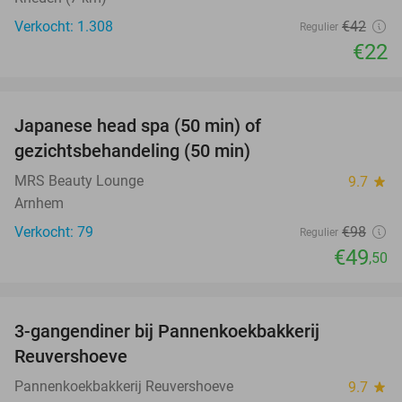
Verkocht: 1.308
€42
Regulier
€22
favorite_border
Japanese head spa (50 min) of
49%
gezichtsbehandeling (50 min)
MRS Beauty Lounge
9.7
star
Arnhem
Verkocht: 79
€98
Regulier
€49
,50
favorite_border
3-gangendiner bij Pannenkoekbakkerij
47%
Reuvershoeve
Pannenkoekbakkerij Reuvershoeve
9.7
star