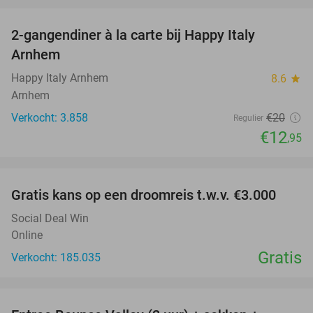
2-gangendiner à la carte bij Happy Italy
35%
Arnhem
Happy Italy Arnhem
8.6
star
Arnhem
Verkocht: 3.858
€20
Regulier
€12
,95
favorite_border
Gratis kans op een droomreis t.w.v. €3.000
Social Deal Win
Online
Gratis
Verkocht: 185.035
favorite_border