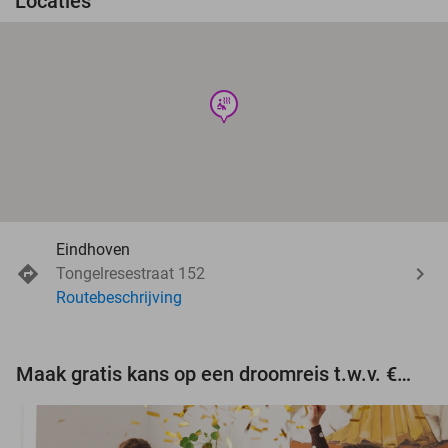
Locaties
wellness
Eindhoven
Tongelresestraat 152
Routebeschrijving
Maak gratis kans op een droomreis t.w.v. €3.000!