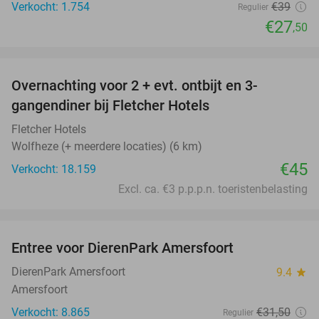
Verkocht: 1.754
€39
Regulier
€27
,50
favorite_border
Overnachting voor 2 + evt. ontbijt en 3-
gangendiner bij Fletcher Hotels
Fletcher Hotels
Wolfheze (+ meerdere locaties) (6 km)
€45
Verkocht: 18.159
Excl. ca. €3 p.p.p.n. toeristenbelasting
favorite_border
Entree voor DierenPark Amersfoort
24%
DierenPark Amersfoort
9.4
star
Amersfoort
Verkocht: 8.865
€31
,50
Regulier