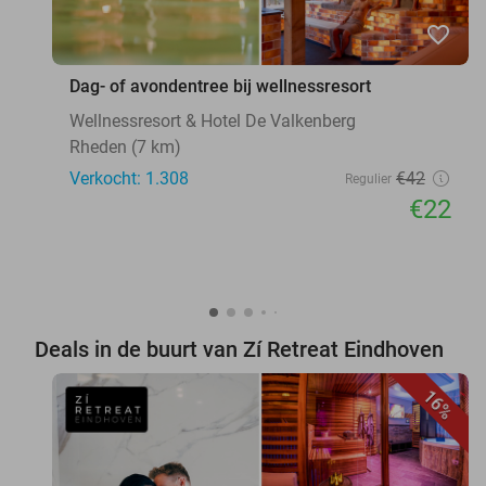
favorite_border
Dag- of avondentree bij wellnessresort
Wellnessresort & Hotel De Valkenberg
Rheden (7 km)
Verkocht: 1.308
€42
Regulier
€22
Deals in de buurt van Zí Retreat Eindhoven
16%