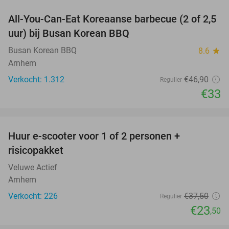
All-You-Can-Eat Koreaanse barbecue (2 of 2,5
30%
uur) bij Busan Korean BBQ
Busan Korean BBQ
8.6
star
Arnhem
Verkocht: 1.312
€46
,90
Regulier
€33
favorite_border
Huur e-scooter voor 1 of 2 personen +
37%
risicopakket
Veluwe Actief
Arnhem
Verkocht: 226
€37
,50
Regulier
€23
,50
favorite_border