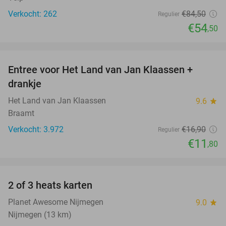
Verkocht: 262
€84
,50
Regulier
€54
,50
favorite_border
Entree voor Het Land van Jan Klaassen +
30%
drankje
Het Land van Jan Klaassen
9.6
star
Braamt
Verkocht: 3.972
€16
,90
Regulier
€11
,80
favorite_border
2 of 3 heats karten
29%
Planet Awesome Nijmegen
9.0
star
Nijmegen (13 km)