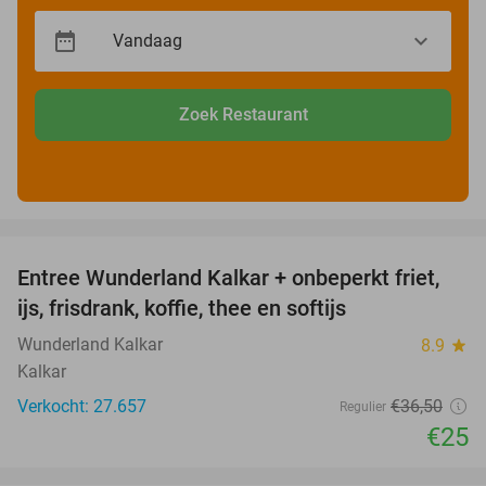
Zoek Restaurant
favorite_border
Entree Wunderland Kalkar + onbeperkt friet,
32%
ijs, frisdrank, koffie, thee en softijs
Wunderland Kalkar
8.9
star
Kalkar
Verkocht: 27.657
€36
,50
Regulier
€25
favorite_border