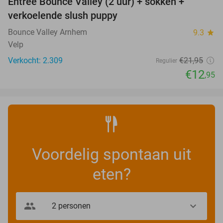
Entree Bounce Valley (2 uur) + sokken +
41%
verkoelende slush puppy
Bounce Valley Arnhem
9.3
star
Velp
Verkocht: 2.309
€21
,95
Regulier
€12
,95
Voordelig spontaan uit
eten?