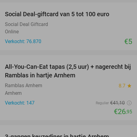
Social Deal-giftcard van 5 tot 100 euro
Social Deal Giftcard
Online
€5
Verkocht: 76.870
favorite_border
All-You-Can-Eat tapas (2,5 uur) + nagerecht bij
34%
Ramblas in hartje Arnhem
Ramblas Arnhem
8.7
star
Arnhem
Verkocht: 147
€41
,10
Regulier
€26
,95
favorite_border
3-gangen keuzediner in hartje Arnhem