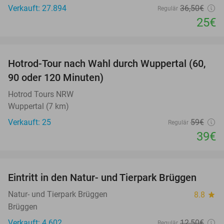
Verkauft: 27.894
36
,50
€
Regulär
25€
favorite_border
Hotrod-Tour nach Wahl durch Wuppertal (60,
34%
90 oder 120 Minuten)
Hotrod Tours NRW
Wuppertal (7 km)
Verkauft: 25
59€
Regulär
39€
favorite_border
Eintritt in den Natur- und Tierpark Brüggen
24%
Natur- und Tierpark Brüggen
8.8
star
Brüggen
Verkauft: 4.602
12
,50
€
Regulär