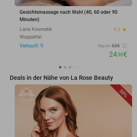
Gesichtsmassage nach Wahl (40, 60 oder 90
Minuten)
Lana Kosmetik
9.3
star
Wuppertal
Verkauft: 9
60€
Regulär
24
€
,90
Deals in der Nähe von La Rose Beauty
50%