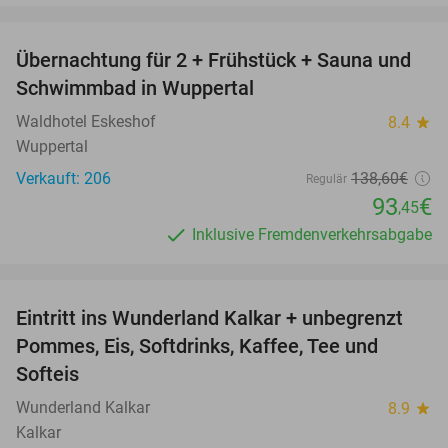
favorite_border
Übernachtung für 2 + Frühstück + Sauna und
33%
Schwimmbad in Wuppertal
Waldhotel Eskeshof
8.4
star
Wuppertal
Verkauft: 206
138
,60
€
Regulär
93
€
,45
Inklusive Fremdenverkehrsabgabe
favorite_border
Eintritt ins Wunderland Kalkar + unbegrenzt
32%
Pommes, Eis, Softdrinks, Kaffee, Tee und
Softeis
Wunderland Kalkar
8.9
star
Kalkar