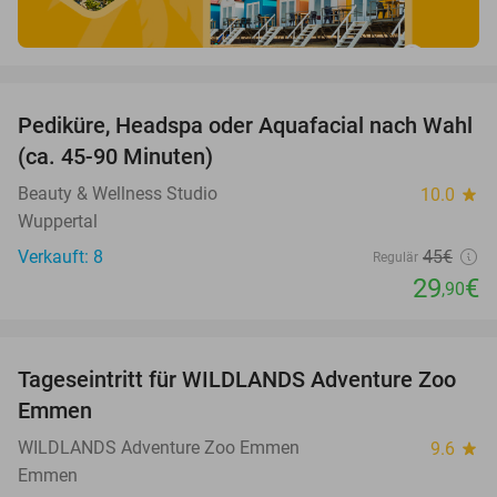
favorite_border
Pediküre, Headspa oder Aquafacial nach Wahl
34%
(ca. 45-90 Minuten)
Beauty & Wellness Studio
10.0
star
Wuppertal
Verkauft: 8
45€
Regulär
29
€
,90
favorite_border
Tageseintritt für WILDLANDS Adventure Zoo
24%
Emmen
WILDLANDS Adventure Zoo Emmen
9.6
star
Emmen