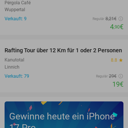
Pérgola Café
Wuppertal
Verkauft: 9
8
,21
€
Regulär
4
€
,90
favorite_border
Rafting Tour über 12 Km für 1 oder 2 Personen
34%
Kanutotal
8.8
star
Linnich
Verkauft: 79
29€
Regulär
19€
Gewinne heute ein iPhone
17 Pro