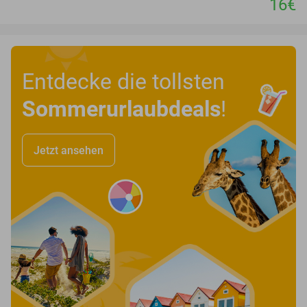
16€
Entdecke die tollsten
Sommerurlaubdeals
!
Jetzt ansehen