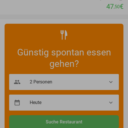
47
€
,50
Günstig spontan essen
gehen?
Suche Restaurant