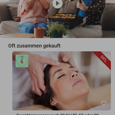
play_circle
Oft zusammen gekauft
59%
favorite_border