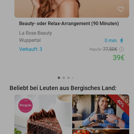
favorite_border
Beauty- oder Relax-Arrangement (90 Minuten)
La Rose Beauty
Wuppertal
0 min.
directions_walk
Verkauft: 3
77
,50
€
Regulär
39€
Beliebt bei Leuten aus Bergisches Land:
40%