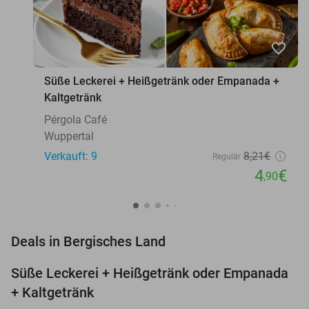
favorite_border
Süße Leckerei + Heißgetränk oder Empanada +
Kaltgetränk
Pérgola Café
Wuppertal
Verkauft: 9
8
,21
€
Regulär
4
€
,90
favorite_border
Deals in Bergisches Land
Süße Leckerei + Heißgetränk oder Empanada
40%
+ Kaltgetränk