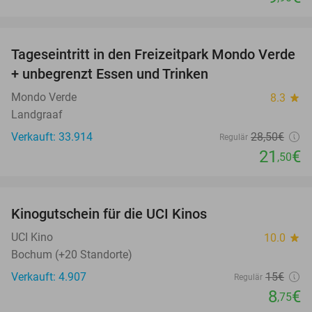
favorite_border
Tageseintritt in den Freizeitpark Mondo Verde
25%
+ unbegrenzt Essen und Trinken
Mondo Verde
8.3
star
Landgraaf
Verkauft: 33.914
28
,50
€
Regulär
21
€
,50
favorite_border
Kinogutschein für die UCI Kinos
42%
UCI Kino
10.0
star
Bochum (+20 Standorte)
Verkauft: 4.907
15€
Regulär
8
€
,75