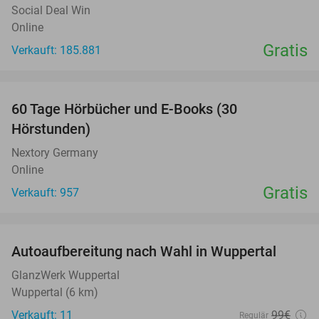
Social Deal Win
Online
Gratis
Verkauft: 185.881
favorite_border
60 Tage Hörbücher und E-Books (30
Hörstunden)
Nextory Germany
Online
Gratis
Verkauft: 957
favorite_border
Autoaufbereitung nach Wahl in Wuppertal
52%
GlanzWerk Wuppertal
Wuppertal (6 km)
Verkauft: 11
99€
Regulär