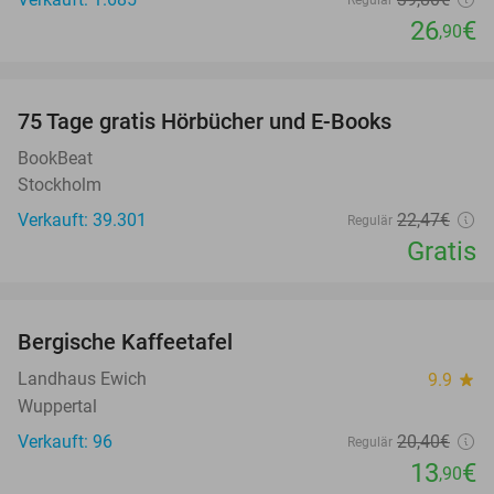
Regulär
26
€
,90
favorite_border
100%
75 Tage gratis Hörbücher und E-Books
BookBeat
Stockholm
Verkauft: 39.301
22
,47
€
Regulär
Gratis
favorite_border
Bergische Kaffeetafel
32%
Landhaus Ewich
9.9
star
Wuppertal
Verkauft: 96
20
,40
€
Regulär
13
€
,90