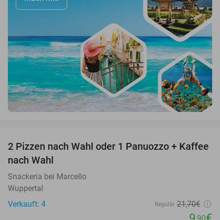
favorite_border
2 Pizzen nach Wahl oder 1 Panuozzo + Kaffee
54%
nach Wahl
Snackeria bei Marcello
Wuppertal
Verkauft: 4
21
,70
€
Regulär
9
€
,90