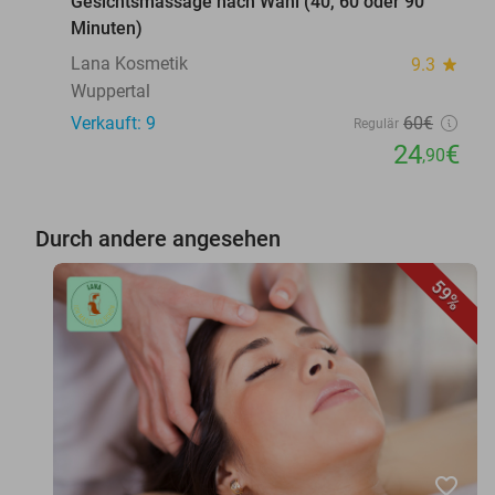
Gesichtsmassage nach Wahl (40, 60 oder 90
Minuten)
Lana Kosmetik
9.3
star
Wuppertal
Verkauft: 9
60€
Regulär
24
€
,90
Durch andere angesehen
59%
favorite_border