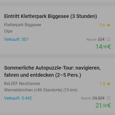
favorite_border
Eintritt Kletterpark Biggesee (3 Stunden)
32%
Kletterpark Biggesee
9.6
star
Olpe
Verkauft: 507
22€
Regulär
14
€
,90
favorite_border
Sommerliche Autopuzzle-Tour: navigieren,
27%
fahren und entdecken (2–5 Pers.)
BeLEEF NaviGames
7.8
star
Wermelskirchen (+86 Standorte) (15 km)
Verkauft: 5.442
29
,50
€
Regulär
21
€
,50
favorite_border