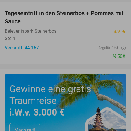
Tageseintritt in den Steinerbos + Pommes mit
37%
Sauce
Belevenispark Steinerbos
8.9
star
Stein
Verkauft: 44.167
15€
Regulär
9
€
,50
Gewinne eine gratis
Traumreise
i.W.v. 3.000 €
Mach mit!