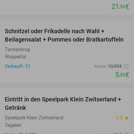
21
€
,90
favorite_border
Schnitzel oder Frikadelle nach Wahl +
46%
Beilagensalat + Pommes oder Bratkartoffeln
Tannenkrug
Wuppertal
Verkauft: 21
10
,90
€
Regulär
5
€
,90
favorite_border
Eintritt in den Speelpark Klein Zwitserland +
38%
Getränk
Speelpark Klein Zwitserland
9.5
star
Tegelen