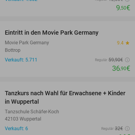
9
€
,50
favorite_border
Eintritt in den Movie Park Germany
38%
Movie Park Germany
9.4
star
Bottrop
Verkauft: 5.711
59
,90
€
Regulär
36
€
,90
favorite_border
Tanzkurs nach Wahl für Erwachsene + Kinder
50%
in Wuppertal
Tanzschule Schäfer-Koch
42103 Wuppertal
Verkauft: 6
32€
Regulär