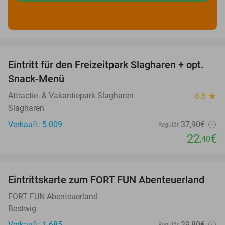
favorite_border
Eintritt für den Freizeitpark Slagharen + opt.
41%
Snack-Menü
Attractie- & Vakantiepark Slagharen
8.8
star
Slagharen
Verkauft: 5.009
37
,90
€
Regulär
22
€
,40
favorite_border
Eintrittskarte zum FORT FUN Abenteuerland
32%
FORT FUN Abenteuerland
Bestwig
Verkauft: 1.685
39
,80
€