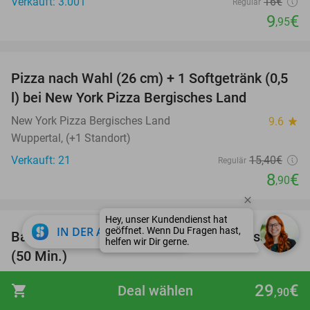
Verkauft: 3.001
16€
Regulär
9
€
,95
favorite_border
Pizza nach Wahl (26 cm) + 1 Softgetränk (0,5
42%
l) bei New York Pizza Bergisches Land
New York Pizza Bergisches Land
9.6
star
Wuppertal, (+1 Standort)
Verkauft: 21
15
,40
€
Regulär
8
€
,90
favorite_border
close
IN DER APP ÖFFNEN
Baby Floating (25 Min.) + opt. Baby-Massage
38%
(50 Min.)
Maela
10.0
star
29
€
shopping_cart
Deal wählen
,90
Düsseldorf