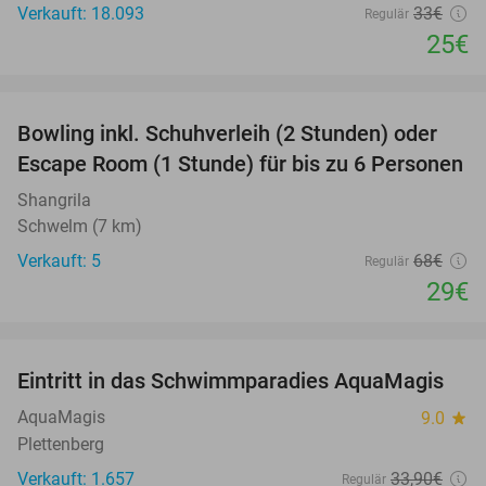
Verkauft: 18.093
33€
Regulär
25€
favorite_border
Bowling inkl. Schuhverleih (2 Stunden) oder
57%
Escape Room (1 Stunde) für bis zu 6 Personen
Shangrila
Schwelm (7 km)
Verkauft: 5
68€
Regulär
29€
favorite_border
Eintritt in das Schwimmparadies AquaMagis
35%
AquaMagis
9.0
star
Plettenberg
Verkauft: 1.657
33
,90
€
Regulär