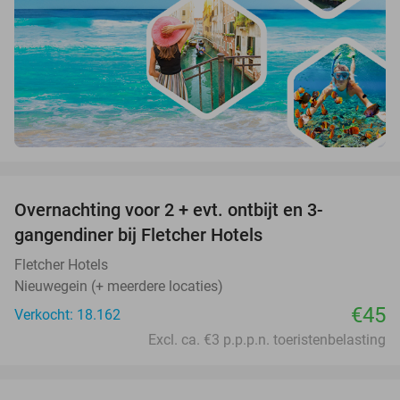
favorite_border
Overnachting voor 2 + evt. ontbijt en 3-
gangendiner bij Fletcher Hotels
Fletcher Hotels
Nieuwegein (+ meerdere locaties)
€45
Verkocht: 18.162
Excl. ca. €3 p.p.p.n. toeristenbelasting
favorite_border