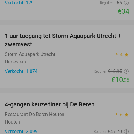
Verkocht: 179
€65
Regulier
€34
favorite_border
1 uur toegang tot Storm Aquapark Utrecht +
31%
zwemvest
Storm Aquapark Utrecht
9.4
star
Hagestein
Verkocht: 1.874
€15
,95
Regulier
€10
,95
favorite_border
4-gangen keuzediner bij De Beren
46%
Restaurant De Beren Houten
9.6
star
Houten
Verkocht: 2.099
€47
,70
Regulier