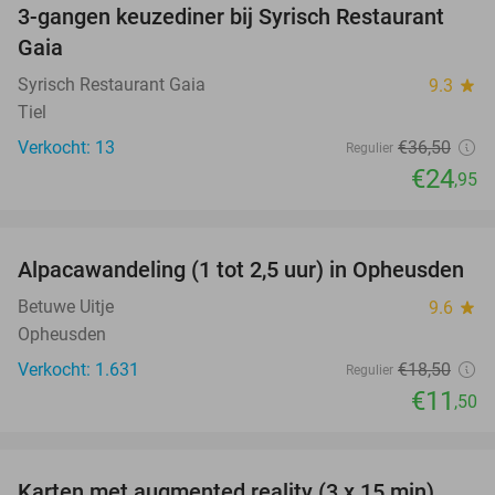
3-gangen keuzediner bij Syrisch Restaurant
32%
Gaia
Syrisch Restaurant Gaia
9.3
star
Tiel
Verkocht: 13
€36
,50
Regulier
€24
,95
favorite_border
Alpacawandeling (1 tot 2,5 uur) in Opheusden
38%
Betuwe Uitje
9.6
star
Opheusden
Verkocht: 1.631
€18
,50
Regulier
€11
,50
favorite_border
Karten met augmented reality (3 x 15 min)