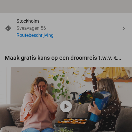
Stockholm
Sveavägen 56
Routebeschrijving
Maak gratis kans op een droomreis t.w.v. €3.000!
play_circle