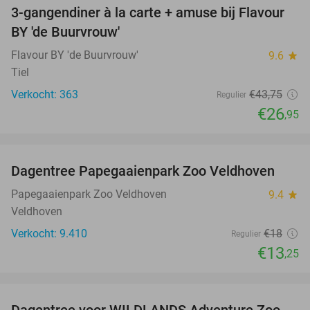
3-gangendiner à la carte + amuse bij Flavour
38%
BY 'de Buurvrouw'
Flavour BY 'de Buurvrouw'
9.6
star
Tiel
Verkocht: 363
€43
,75
Regulier
€26
,95
favorite_border
Dagentree Papegaaienpark Zoo Veldhoven
26%
Papegaaienpark Zoo Veldhoven
9.4
star
Veldhoven
Verkocht: 9.410
€18
Regulier
€13
,25
favorite_border
Dagentree voor WILDLANDS Adventure Zoo