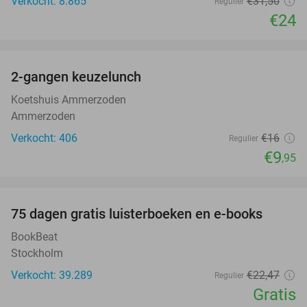
Verkocht: 8.865
€31
,50
Regulier
€24
favorite_border
2-gangen keuzelunch
38%
Koetshuis Ammerzoden
Ammerzoden
Verkocht: 406
€16
Regulier
€9
,95
favorite_border
100%
75 dagen gratis luisterboeken en e-books
BookBeat
Stockholm
Verkocht: 39.289
€22
,47
Regulier
Gratis