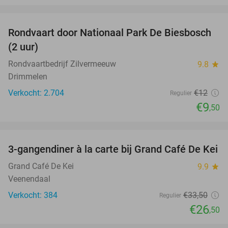
favorite_border
Rondvaart door Nationaal Park De Biesbosch
21%
(2 uur)
Rondvaartbedrijf Zilvermeeuw
9.8
star
Drimmelen
Verkocht: 2.704
€12
Regulier
€9
,50
favorite_border
3-gangendiner à la carte bij Grand Café De Kei
21%
Grand Café De Kei
9.9
star
Veenendaal
Verkocht: 384
€33
,50
Regulier
€26
,50
favorite_border