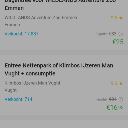
24%
Emmen
WILDLANDS Adventure Zoo Emmen
9.6
star
Emmen
Verkocht: 17.887
€33
Regulier
€25
favorite_border
Entree Nettenpark of Klimbos IJzeren Man
29%
Vught + consumptie
Klimbos IJzeren Man Vught
9.6
star
Vught
Verkocht: 714
€24
Regulier
€16
,95
favorite_border