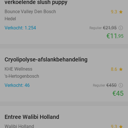
verkoelende slush puppy
Bounce Valley Den Bosch
9.3
star
Hedel
Verkocht: 1.254
€21
,95
Regulier
€11
,95
favorite_border
Cryolipolyse-afslankbehandeling
90%
KHE Wellness
8.6
star
's-Hertogenbosch
Verkocht: 46
€450
Regulier
€45
favorite_border
Entree Walibi Holland
25%
Walibi Holland
9.3
star