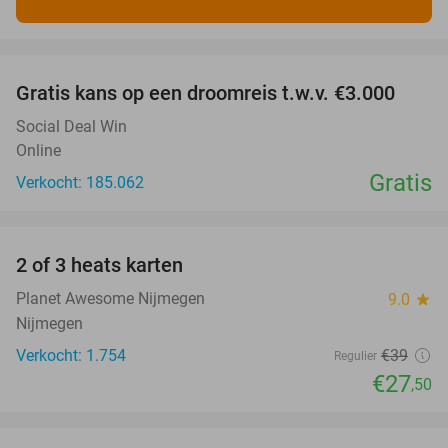
favorite_border
Gratis kans op een droomreis t.w.v. €3.000
Social Deal Win
Online
Gratis
Verkocht: 185.062
favorite_border
2 of 3 heats karten
29%
Planet Awesome Nijmegen
9.0
star
Nijmegen
Verkocht: 1.754
€39
Regulier
€27
,50
favorite_border