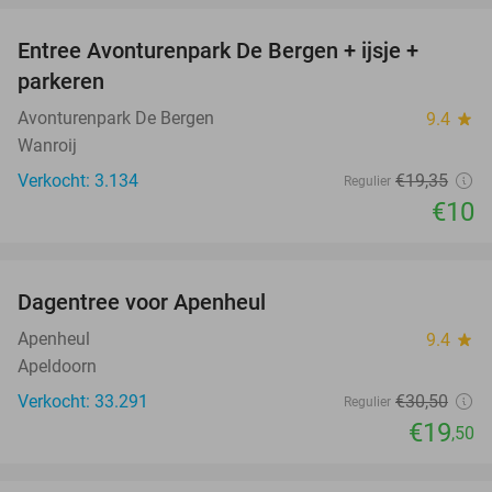
Entree Avonturenpark De Bergen + ijsje +
48%
parkeren
Avonturenpark De Bergen
9.4
star
Wanroij
Verkocht: 3.134
€19
,35
Regulier
€10
favorite_border
Dagentree voor Apenheul
36%
Apenheul
9.4
star
Apeldoorn
Verkocht: 33.291
€30
,50
Regulier
€19
,50
favorite_border