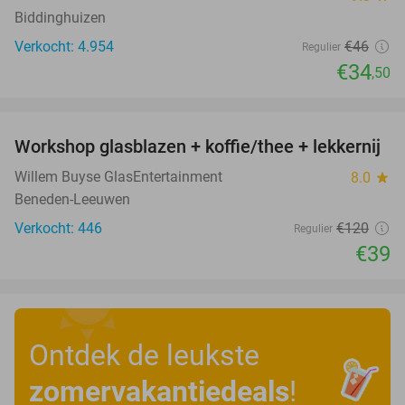
Biddinghuizen
Verkocht: 4.954
€46
Regulier
€34
,50
favorite_border
Workshop glasblazen + koffie/thee + lekkernij
68%
Willem Buyse GlasEntertainment
8.0
star
Beneden-Leeuwen
Verkocht: 446
€120
Regulier
€39
Ontdek de leukste
zomervakantiedeals
!