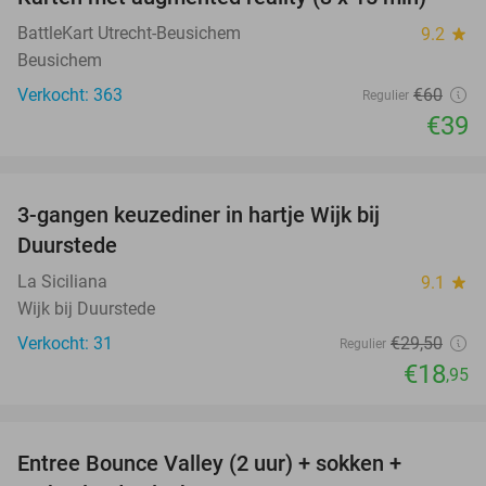
35%
BattleKart Utrecht-Beusichem
9.2
star
Beusichem
Verkocht: 363
€60
Regulier
€39
favorite_border
3-gangen keuzediner in hartje Wijk bij
36%
Duurstede
La Siciliana
9.1
star
Wijk bij Duurstede
Verkocht: 31
€29
,50
Regulier
€18
,95
favorite_border
Entree Bounce Valley (2 uur) + sokken +
46%