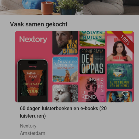
Vaak samen gekocht
100%
favorite_border
60 dagen luisterboeken en e-books (20
luisteruren)
Nextory
Amsterdam