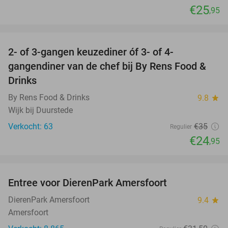
€25
,95
favorite_border
2- of 3-gangen keuzediner óf 3- of 4-
29%
gangendiner van de chef bij By Rens Food &
Drinks
By Rens Food & Drinks
9.8
star
Wijk bij Duurstede
Verkocht: 63
€35
Regulier
€24
,95
favorite_border
Entree voor DierenPark Amersfoort
24%
DierenPark Amersfoort
9.4
star
Amersfoort