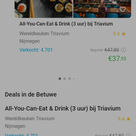
favorite_border
All-You-Can-Eat & Drink (3 uur) bij Triavium
Wereldkeuken Triavium
9.4
star
Nijmegen
Verkocht: 4.701
€47
,80
Regulier
€37
,95
favorite_border
Deals in de Betuwe
All-You-Can-Eat & Drink (3 uur) bij Triavium
21%
Wereldkeuken Triavium
9.4
star
Nijmegen
Verkocht: 4.701
€47
,80
Regulier