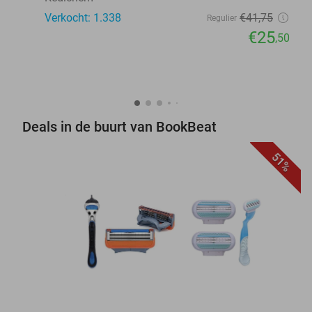
Verkocht: 1.338
€41
,75
Regulier
€25
,50
Deals in de buurt van BookBeat
51%
favorite_border