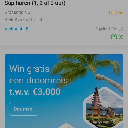
Sup huren (1, 2 of 3 uur)
34%
Brasserie NU
10.0
star
Kerk Avezaath Tiel
Verkocht: 99
€15
Regulier
€9
,90
Win gratis
een droomreis
t.w.v. €3.000
Doe mee!