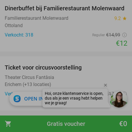
Dinerbuffet bij Familierestaurant Molenwaard
20%
Familierestaurant Molenwaard
9.2
star
Ottoland
Verkocht: 318
€14
,99
Regulier
€12
favorite_border
Ticket voor circusvoorstelling
32%
Theater Circus Fantâsia
Erichem (+13 locaties)
Verkocht: 405
€17
,50
Regulier
close
OPEN IN APP
€11
,95
favorite_border
€0
shopping_cart
Gratis voucher
3-gangen keuzediner bij De Kantine
39%