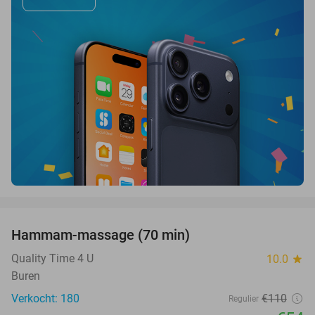
favorite_border
Hammam-massage (70 min)
51%
SOLD
OUT
Quality Time 4 U
10.0
star
Buren
Verkocht: 180
€110
Regulier