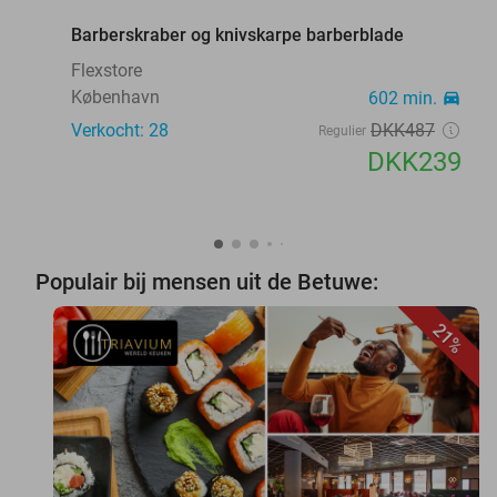
Barberskraber og knivskarpe barberblade
Flexstore
København
602 min.
directions_car
Verkocht: 28
DKK487
Regulier
DKK239
Populair bij mensen uit de Betuwe:
21%