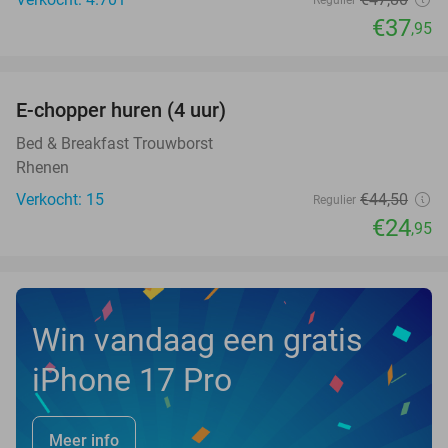
€37
,95
favorite_border
E-chopper huren (4 uur)
44%
NEW
TODAY
Bed & Breakfast Trouwborst
Rhenen
Verkocht: 15
€44
,50
Regulier
€24
,95
Win vandaag een gratis
iPhone 17 Pro
Meer info