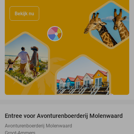
Bekijk nu
favorite_border
Entree voor Avonturenboerderij Molenwaard
27%
Avonturenboerderij Molenwaard
Groot-Ammers