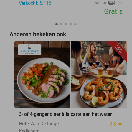
Verkocht: 6.415
€24
Regulier
Gratis
Anderen bekeken ook
39%
favorite_border
3- of 4-gangendiner à la carte aan het water
Hotel Aan De Linge
9.8
star
Kedichem