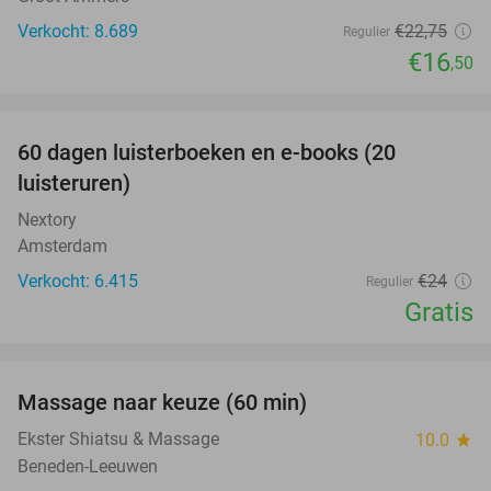
Verkocht: 8.689
€22
,75
Regulier
€16
,50
favorite_border
100%
60 dagen luisterboeken en e-books (20
luisteruren)
Nextory
Amsterdam
Verkocht: 6.415
€24
Regulier
Gratis
favorite_border
Massage naar keuze (60 min)
48%
Ekster Shiatsu & Massage
10.0
star
Beneden-Leeuwen