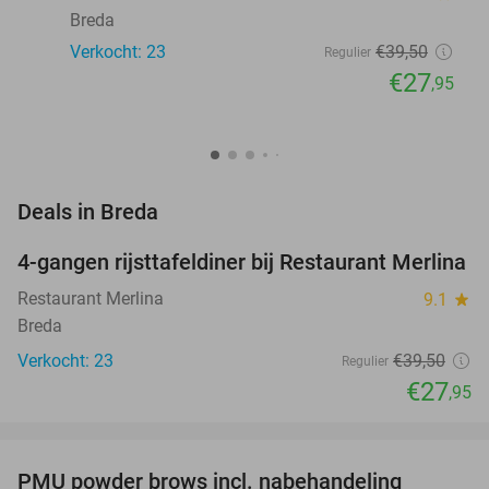
Breda
Verkocht: 23
€39
,50
Regulier
€27
,95
favorite_border
Deals in Breda
4-gangen rijsttafeldiner bij Restaurant Merlina
29%
NEW
TODAY
Restaurant Merlina
9.1
star
Breda
Verkocht: 23
€39
,50
Regulier
€27
,95
favorite_border
PMU powder brows incl. nabehandeling