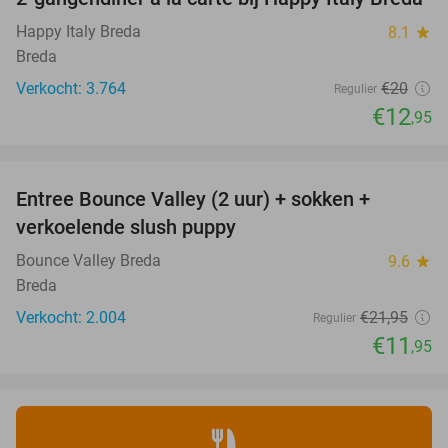
35%
Happy Italy Breda
8.1
star
Breda
Verkocht: 3.764
€20
Regulier
€12
,95
favorite_border
Entree Bounce Valley (2 uur) + sokken +
46%
verkoelende slush puppy
Bounce Valley Breda
9.6
star
Breda
Verkocht: 2.004
€21
,95
Regulier
€11
,95