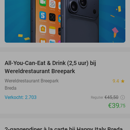
favorite_border
All-You-Can-Eat & Drink (2,5 uur) bij
13%
Wereldrestaurant Breepark
Wereldrestaurant Breepark
9.4
star
Breda
Verkocht: 2.703
€45
,50
Regulier
€39
,75
favorite_border
2-gangendiner à la carte bij Happy Italy Breda