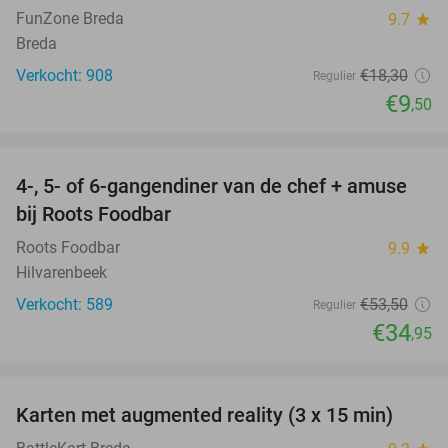
FunZone Breda
9.7
star
Breda
Verkocht: 908
€18
,30
Regulier
€9
,50
favorite_border
4-, 5- of 6-gangendiner van de chef + amuse
35%
bij Roots Foodbar
Roots Foodbar
9.9
star
Hilvarenbeek
Verkocht: 589
€53
,50
Regulier
€34
,95
favorite_border
Karten met augmented reality (3 x 15 min)
35%