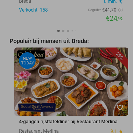
Breda
0 min.
directions_walk
Verkocht: 158
€41
,70
Regulier
€24
,95
Populair bij mensen uit Breda:
29%
NEW
TODAY
favorite_border
4-gangen rijsttafeldiner bij Restaurant Merlina
Restaurant Merlina
9.1
star