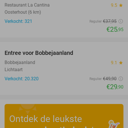
Restaurant La Cantina
9.5
star
Oosterhout (6 km)
Verkocht: 321
€37
,95
Regulier
€25
,95
favorite_border
Entree voor Bobbejaanland
40%
Bobbejaanland
9.1
star
Lichtaart
Verkocht: 20.320
€49
,90
Regulier
€29
,90
Ontdek de leukste