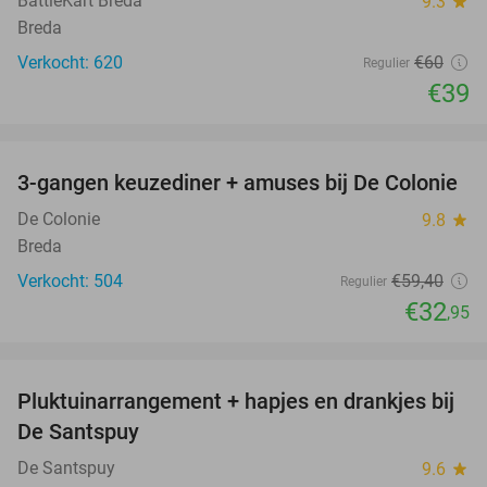
BattleKart Breda
9.3
star
Breda
Verkocht: 620
€60
Regulier
€39
favorite_border
3-gangen keuzediner + amuses bij De Colonie
45%
De Colonie
9.8
star
Breda
Verkocht: 504
€59
,40
Regulier
€32
,95
favorite_border
Pluktuinarrangement + hapjes en drankjes bij
41%
De Santspuy
De Santspuy
9.6
star