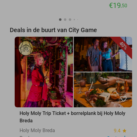
€19
,50
Deals in de buurt van City Game
40%
favorite_border
Holy Moly Trip Ticket + borrelplank bij Holy Moly
Breda
Holy Moly Breda
9.4
star