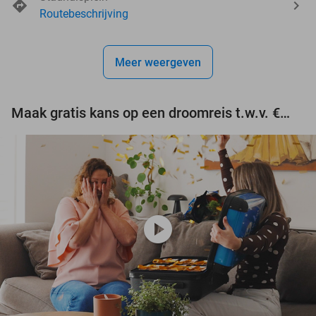
events
events
Routebeschrijving
events
events
Meer weergeven
events
events
Maak gratis kans op een droomreis t.w.v. €3.000!
play_circle