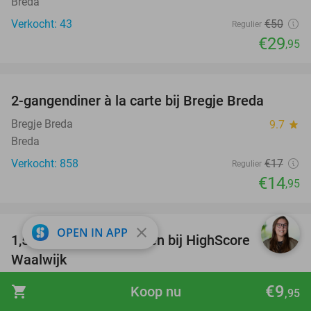
Breda
Verkocht: 43
€50
Regulier
€29
,95
favorite_border
2-gangendiner à la carte bij Bregje Breda
12%
Bregje Breda
9.7
star
Breda
Verkocht: 858
€17
Regulier
€14
,95
favorite_border
close
OPEN IN APP
1,5 uur onbeperkt gamen bij HighScore
33%
Waalwijk
HighScore Waalwijk
9.5
star
€9
shopping_cart
Koop nu
,95
Waalwijk