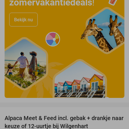
zomervakantiedeals
!
Bekijk nu
favorite_border
Alpaca Meet & Feed incl. gebak + drankje naar
43%
keuze of 12-uurtje bij Wilgenhart