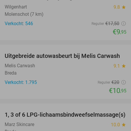
Wilgenhart
9.8
star
Molenschot (7 km)
Verkocht: 546
€17
,50
Regulier
€9
,95
favorite_border
Uitgebreide autowasbeurt bij Melis Carwash
45%
Melis Carwash
9.1
star
Breda
Verkocht: 1.795
€20
Regulier
€10
,95
favorite_border
1, 3 of 6 LPG-lichaamsbindweefselmassage(s)
40%
Marz Skincare
10.0
star