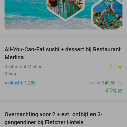
favorite_border
All-You-Can-Eat sushi + dessert bij Restaurant
39%
Merlina
Restaurant Merlina
9.1
star
Breda
Verkocht: 1.280
€49
,50
Regulier
€29
,95
favorite_border
Overnachting voor 2 + evt. ontbijt en 3-
gangendiner bij Fletcher Hotels