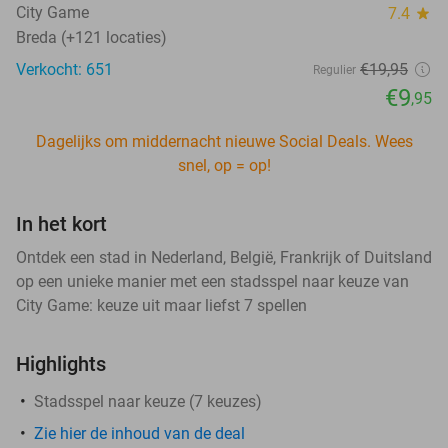
City Game
7.4
star
Breda (+121 locaties)
Verkocht: 651
€19
,95
Regulier
€9
,95
Dagelijks om middernacht nieuwe Social Deals. Wees
snel, op = op!
In het kort
Ontdek een stad in Nederland, België, Frankrijk of Duitsland
op een unieke manier met een stadsspel naar keuze van
City Game: keuze uit maar liefst 7 spellen
Highlights
Stadsspel naar keuze (7 keuzes)
Zie hier de inhoud van de deal