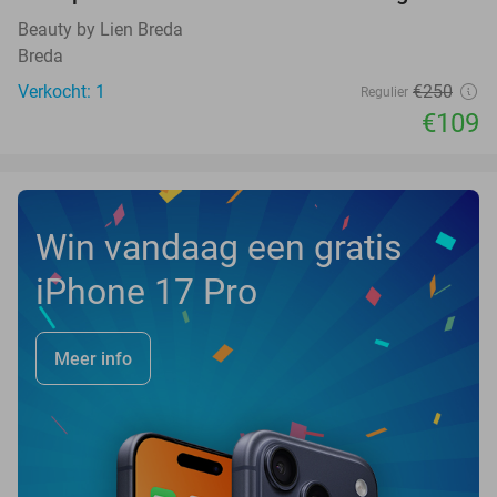
56%
NEW
TODAY
Beauty by Lien Breda
Breda
Verkocht: 1
€250
Regulier
€109
Win vandaag een gratis
iPhone 17 Pro
Meer info