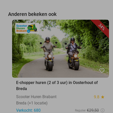
Anderen bekeken ook
34%
favorite_border
E-chopper huren (2 of 3 uur) in Oosterhout of
Breda
Scooter Huren Brabant
9.8
star
Breda (+1 locatie)
Verkocht: 680
€29
,50
Regulier