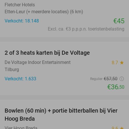
Fletcher Hotels
Etten-Leur (+ meerdere locaties) (6 km)
€45
Verkocht: 18.148
Excl. ca. €3 p.p.p.n. toeristenbelasting
favorite_border
2 of 3 heats karten bij De Voltage
37%
De Voltage Indoor Entertainment
8.7
star
Tilburg
Verkocht: 1.633
€57
,50
Regulier
€36
,50
favorite_border
Bowlen (60 min) + portie bitterballen bij Vier
37%
Hoog Breda
Vier Hoog Breda
9.6
star