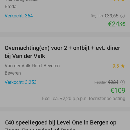
Breda
Verkocht: 364
€39
,65
Regulier
€24
,95
favorite_border
Overnachting(en) voor 2 + ontbijt + evt. diner
51%
bij Van der Valk
Van der Valk Hotel Beveren
9.5
star
Beveren
Verkocht: 3.253
€224
Regulier
€109
Excl. ca. €2,20 p.p.p.n. toeristenbelasting
favorite_border
€40 speeltegoed bij Level One in Bergen op
50%