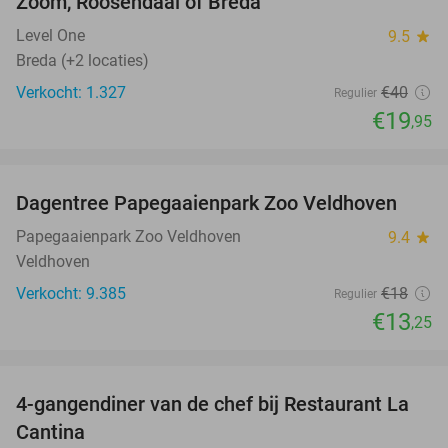
Zoom, Roosendaal of Breda
Level One
9.5
star
Breda (+2 locaties)
Verkocht: 1.327
€40
Regulier
€19
,95
favorite_border
Dagentree Papegaaienpark Zoo Veldhoven
26%
Papegaaienpark Zoo Veldhoven
9.4
star
Veldhoven
Verkocht: 9.385
€18
Regulier
€13
,25
favorite_border
4-gangendiner van de chef bij Restaurant La
32%
Cantina