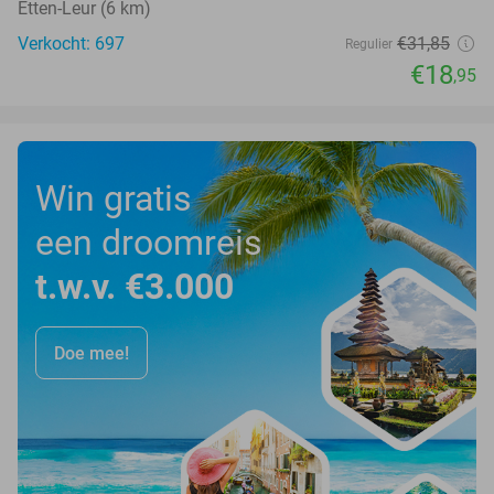
Etten-Leur (6 km)
Verkocht: 697
€31
,85
Regulier
€18
,95
Win gratis
een droomreis
t.w.v. €3.000
Doe mee!