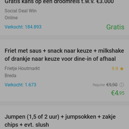
Gratis kans op een droomreis t.w.v. €3.000
Social Deal Win
Online
Gratis
Verkocht: 184.893
favorite_border
Friet met saus + snack naar keuze + milkshake
50%
of drankje naar keuze voor dine-in of afhaal
Frietje Houtmarkt
9.9
star
Breda
Verkocht: 1.673
€9
,90
Regulier
€4
,95
favorite_border
Jumpen (1,5 of 2 uur) + jumpsokken + zakje
48%
chips + evt. slush