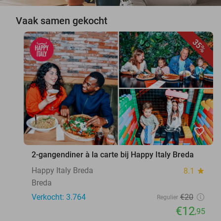
Vaak samen gekocht
35%
favorite_border
2-gangendiner à la carte bij Happy Italy Breda
Happy Italy Breda
8.1
star
Breda
Verkocht: 3.764
€20
Regulier
€12
,95