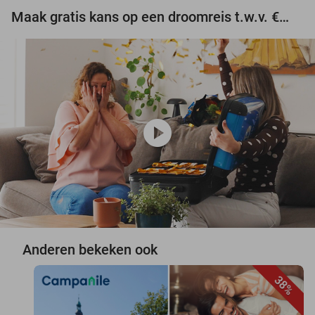
Maak gratis kans op een droomreis t.w.v. €3.000!
play_circle
Anderen bekeken ook
38%