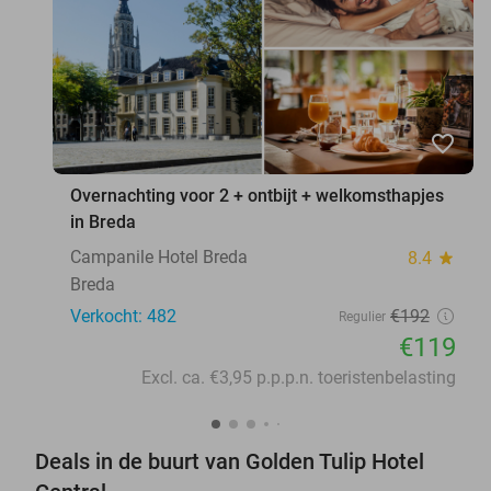
favorite_border
Overnachting voor 2 + ontbijt + welkomsthapjes
in Breda
Campanile Hotel Breda
8.4
star
Breda
Verkocht: 482
€192
Regulier
€119
Excl. ca. €3,95 p.p.p.n. toeristenbelasting
Deals in de buurt van Golden Tulip Hotel