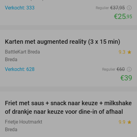
Verkocht: 333
€37
,95
Regulier
€25
,95
favorite_border
Karten met augmented reality (3 x 15 min)
35%
BattleKart Breda
9.3
star
Breda
Verkocht: 628
€60
Regulier
€39
favorite_border
Friet met saus + snack naar keuze + milkshake
50%
of drankje naar keuze voor dine-in of afhaal
Frietje Houtmarkt
9.9
star
Breda