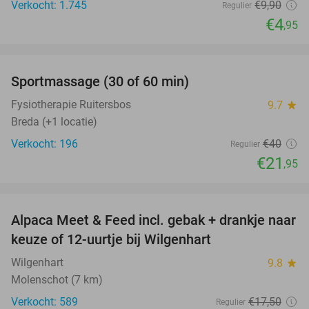
Verkocht: 1.745
€9
,90
Regulier
€4
,95
favorite_border
Sportmassage (30 of 60 min)
45%
Fysiotherapie Ruitersbos
9.7
star
Breda (+1 locatie)
Verkocht: 196
€40
Regulier
€21
,95
favorite_border
Alpaca Meet & Feed incl. gebak + drankje naar
43%
keuze of 12-uurtje bij Wilgenhart
Wilgenhart
9.8
star
Molenschot (7 km)
Verkocht: 589
€17
,50
Regulier