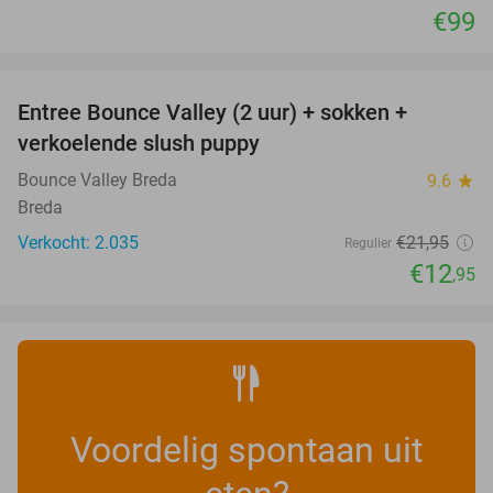
€99
favorite_border
Entree Bounce Valley (2 uur) + sokken +
41%
verkoelende slush puppy
Bounce Valley Breda
9.6
star
Breda
Verkocht: 2.035
€21
,95
Regulier
€12
,95
Voordelig spontaan uit