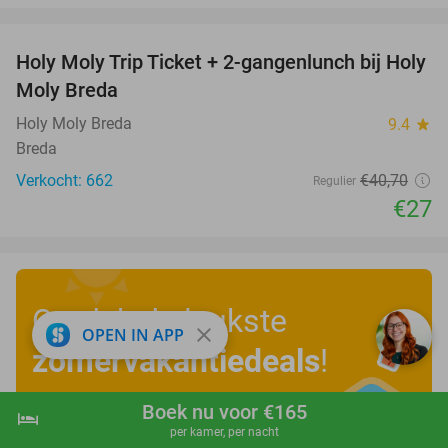
favorite_border
Holy Moly Trip Ticket + 2-gangenlunch bij Holy
34%
Moly Breda
Holy Moly Breda
9.4
star
Breda
Verkocht: 662
€40
,70
Regulier
€27
Ontdek de leukste
close
OPEN IN APP
zomervakantiedeals
!
Boek nu voor €165
hotel
shopping_cart
Boek nu
navigate_next
Bekijk nu
per kamer, per nacht