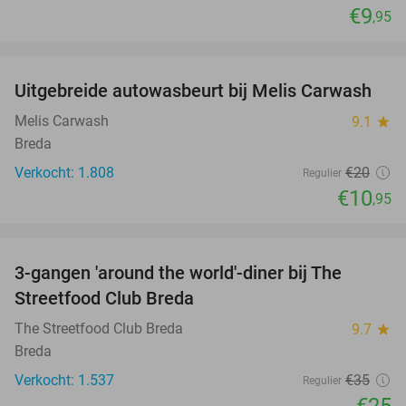
€9
,95
favorite_border
Uitgebreide autowasbeurt bij Melis Carwash
45%
Melis Carwash
9.1
star
Breda
Verkocht: 1.808
€20
Regulier
€10
,95
favorite_border
3-gangen 'around the world'-diner bij The
29%
Streetfood Club Breda
The Streetfood Club Breda
9.7
star
Breda
Verkocht: 1.537
€35
Regulier
€25