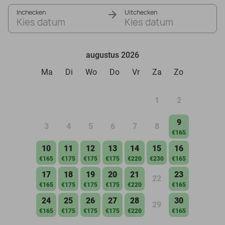
Inchecken
Uitchecken
Kies datum
Kies datum
augustus 2026
Ma
Di
Wo
Do
Vr
Za
Zo
1
2
9
3
4
5
6
7
8
€165
10
11
12
13
14
15
16
€165
€175
€175
€175
€220
€230
€165
17
18
19
20
21
23
22
€165
€175
€175
€175
€220
€165
24
25
26
27
28
30
29
€165
€175
€175
€175
€220
€165