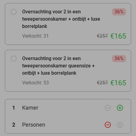
Overnachting voor 2 in een
36%
tweepersoonskamer + ontbijt + luxe
borrelplank
€165
Verkocht: 31
€257
Overnachting voor 2 in een
36%
tweepersoonskamer queensize +
ontbijt + luxe borrelplank
€165
Verkocht: 53
€257
remove_circle_outline
add_circle_outline
1
Kamer
remove_circle_outline
add_circle_outline
2
Personen