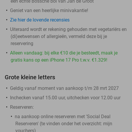
een échte Bossche bol van Jan de Groot
Geniet van een heerlijke minivakantie!
Zie hier de lovende recensies
Uiteraard wordt er rekening gehouden met vegetariërs en
(di)eetwensen of allergieën, vermeld deze bij je
reservering
Alleen vandaag: bij elke €10 die je besteedt, maak je
gratis kans op een iPhone 17 Pro t.w.v. €1.329!
Grote kleine letters
Geldig vanaf moment van aankoop t/m 28 mrt 2027
Inchecken vanaf 15.00 uur, uitchecken voor 12.00 uur
Reserveren:
na aankoop online reserveren met 'Social Deal
Reserveren' (te vinden onder het overzicht:
mijn
vouchers
)