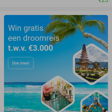
Win gratis
een droomreis
t.w.v. €3.000
Doe mee!