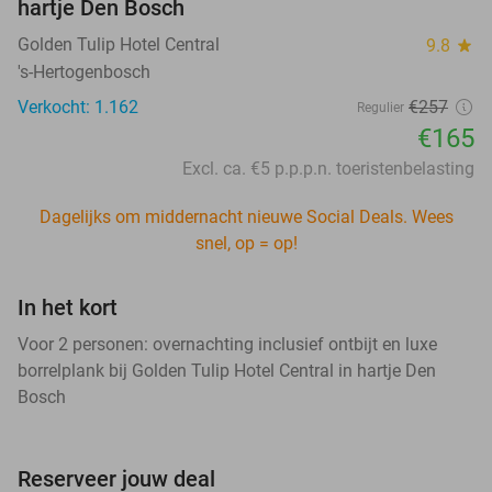
hartje Den Bosch
Golden Tulip Hotel Central
9.8
star
's-Hertogenbosch
Verkocht: 1.162
€257
Regulier
€165
Excl. ca. €5 p.p.p.n. toeristenbelasting
Dagelijks om middernacht nieuwe Social Deals. Wees
snel, op = op!
In het kort
Voor 2 personen: overnachting inclusief ontbijt en luxe
borrelplank bij Golden Tulip Hotel Central in hartje Den
Bosch
Reserveer jouw deal