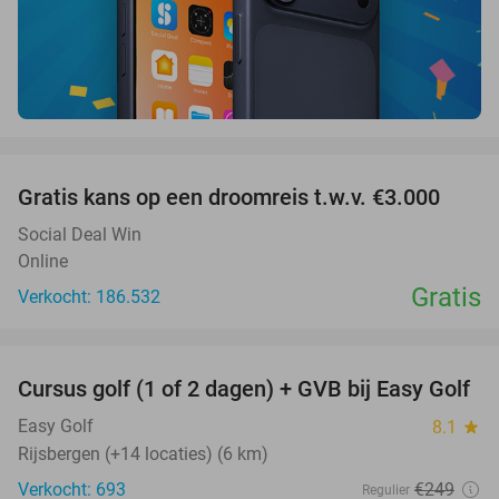
favorite_border
Gratis kans op een droomreis t.w.v. €3.000
Social Deal Win
Online
Gratis
Verkocht: 186.532
favorite_border
Cursus golf (1 of 2 dagen) + GVB bij Easy Golf
60%
Easy Golf
8.1
star
Rijsbergen (+14 locaties) (6 km)
Verkocht: 693
€249
Regulier