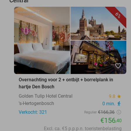
Central
6%
favorite_border
Overnachting voor 2 + ontbijt + borrelplank in
hartje Den Bosch
Golden Tulip Hotel Central
9.8
star
's-Hertogenbosch
0 min.
directions_walk
Verkocht: 321
€166
,36
Regulier
€156
,40
Excl. ca. €5 p.p.p.n. toeristenbelasting