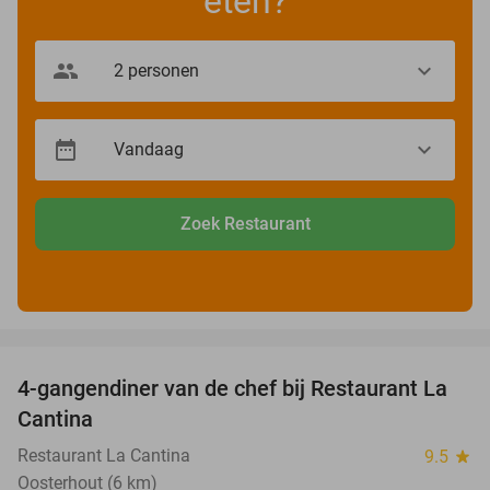
eten?
Zoek Restaurant
favorite_border
4-gangendiner van de chef bij Restaurant La
32%
Cantina
Restaurant La Cantina
9.5
star
Oosterhout (6 km)