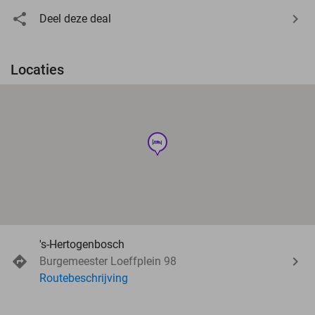
Deel deze deal
Locaties
hotel
's-Hertogenbosch
Burgemeester Loeffplein 98
Routebeschrijving