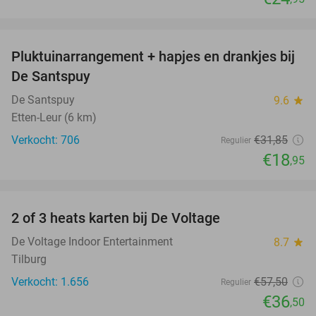
favorite_border
Pluktuinarrangement + hapjes en drankjes bij
41%
De Santspuy
De Santspuy
9.6
star
Etten-Leur (6 km)
Verkocht: 706
€31
,85
Regulier
€18
,95
favorite_border
2 of 3 heats karten bij De Voltage
37%
De Voltage Indoor Entertainment
8.7
star
Tilburg
Verkocht: 1.656
€57
,50
Regulier
€36
,50