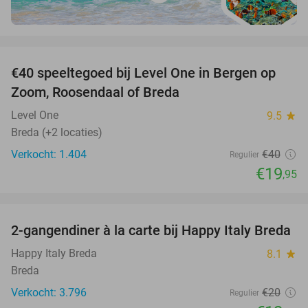
favorite_border
€40 speeltegoed bij Level One in Bergen op
50%
Zoom, Roosendaal of Breda
Level One
9.5
star
Breda (+2 locaties)
Verkocht: 1.404
€40
Regulier
€19
,95
favorite_border
2-gangendiner à la carte bij Happy Italy Breda
35%
Happy Italy Breda
8.1
star
Breda
Verkocht: 3.796
€20
Regulier