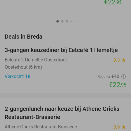
€22
,95
favorite_border
Deals in Breda
3-gangen keuzediner bij Eetcafé 't Hemeltje
43%
NEW
TODAY
Eetcafé 't Hemeltje Oosterhout
9.3
star
Oosterhout (6 km)
Verkocht: 18
€40
Regulier
€22
,95
favorite_border
2-gangenlunch naar keuze bij Athene Grieks
40%
NEW
Restaurant-Brasserie
TODAY
Athene Grieks Restaurant-Brasserie
8.9
star