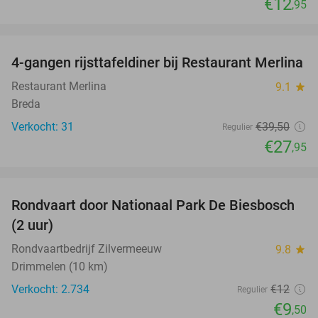
€12
,95
favorite_border
4-gangen rijsttafeldiner bij Restaurant Merlina
29%
Restaurant Merlina
9.1
star
Breda
Verkocht: 31
€39
,50
Regulier
€27
,95
favorite_border
Rondvaart door Nationaal Park De Biesbosch
21%
(2 uur)
Rondvaartbedrijf Zilvermeeuw
9.8
star
Drimmelen (10 km)
Verkocht: 2.734
€12
Regulier
€9
,50