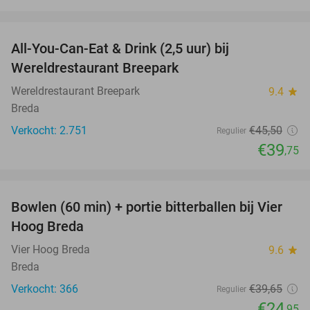
favorite_border
All-You-Can-Eat & Drink (2,5 uur) bij
13%
Wereldrestaurant Breepark
Wereldrestaurant Breepark
9.4
star
Breda
Verkocht: 2.751
€45
,50
Regulier
€39
,75
favorite_border
Bowlen (60 min) + portie bitterballen bij Vier
37%
Hoog Breda
Vier Hoog Breda
9.6
star
Breda
Verkocht: 366
€39
,65
Regulier
€24
,95