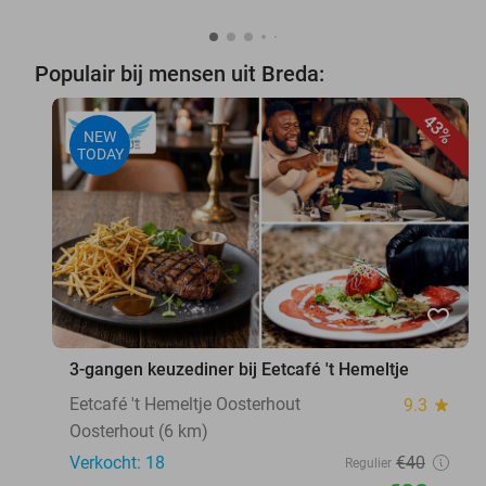
Populair bij mensen uit Breda:
43%
NEW
TODAY
favorite_border
3-gangen keuzediner bij Eetcafé 't Hemeltje
Eetcafé 't Hemeltje Oosterhout
9.3
star
Oosterhout (6 km)
Verkocht: 18
€40
Regulier