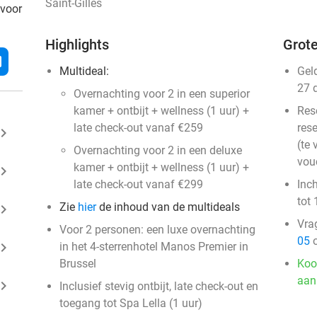
Saint-Gilles
 voor
Highlights
Grote
l
Multideal:
Gel
27 
​Overnachting voor 2 in een superior
kamer + ontbijt + wellness (1 uur) +
Res
late check-out vanaf €259
rese
ard_arrow_right
(te 
Overnachting voor 2 in een deluxe
vou
kamer + ontbijt + wellness (1 uur) +
ard_arrow_right
late check-out vanaf €299
Inc
tot 
Zie
hier
de inhoud van de multideals
ard_arrow_right
Vra
Voor 2 personen: een luxe overnachting
05
o
ard_arrow_right
in het 4-sterrenhotel Manos Premier in
Brussel
Koo
aan
ard_arrow_right
Inclusief stevig ontbijt, late check-out en
toegang tot Spa Lella (1 uur)