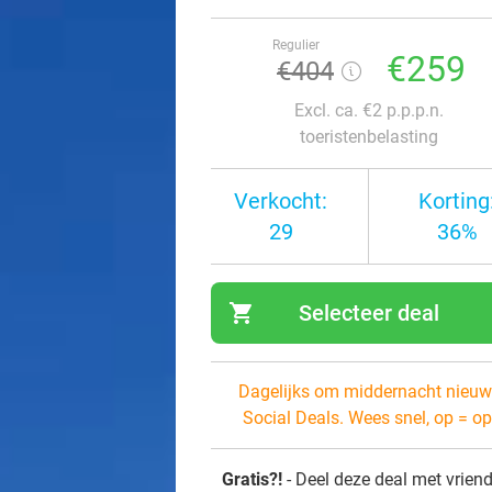
Regulier
€259
€404
Excl. ca. €2 p.p.p.n.
toeristenbelasting
Verkocht:
Korting
29
36%
shopping_cart
Selecteer deal
navi
Dagelijks om middernacht nieuw
Social Deals. Wees snel, op = op
Gratis?!
- Deel deze deal met vrien