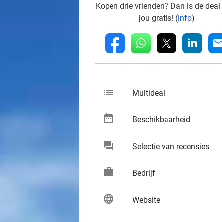
Kopen drie vrienden? Dan is de deal
jou gratis! (
info
)
whatsapp
linkedin
fb
mai
list
keybo
Multideal
date_range
keybo
Beschikbaarheid
chat
keybo
Selectie van recensies
work
keybo
Bedrijf
language
keybo
Website