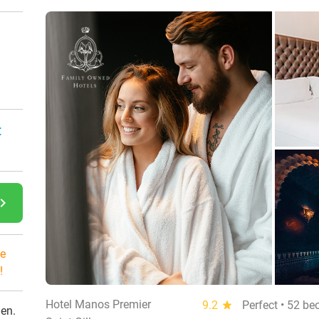
:
gate_next
e
!
Hotel Manos Premier
9.2
star
Perfect • 52 be
den.