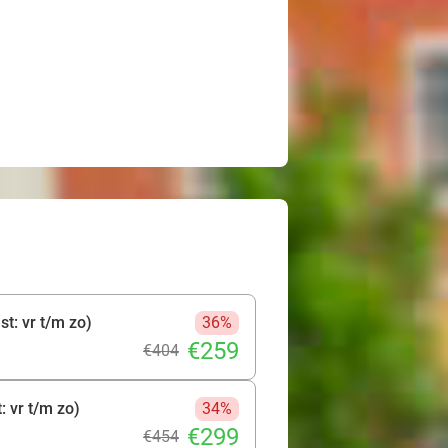
t: vr t/m zo)
36%
€259
€404
: vr t/m zo)
34%
€299
€454