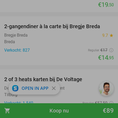
€19
,50
favorite_border
2-gangendiner à la carte bij Bregje Breda
12%
Bregje Breda
9.7
star
Breda
Verkocht: 827
€17
Regulier
€14
,95
favorite_border
2 of 3 heats karten bij De Voltage
37%
close
OPEN IN APP
De Voltage Indoor Entertainment
8.7
star
Tilburg
Verkocht: 1.540
€57
,50
Regulier
€36
€89
shopping_cart
Koop nu
,50