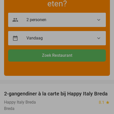
eten?
Zoek Restaurant
favorite_border
2-gangendiner à la carte bij Happy Italy Breda
35%
Happy Italy Breda
8.1
star
Breda