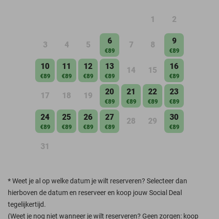
1
2
6
9
3
4
5
7
8
€89
€89
10
11
12
13
16
14
15
€89
€89
€89
€89
€89
20
21
22
23
17
18
19
€89
€89
€89
€89
24
25
26
27
30
28
29
€89
€89
€89
€89
€89
31
*
Weet je al op welke datum je wilt reserveren? Selecteer dan
hierboven de datum en reserveer en koop jouw Social Deal
tegelijkertijd.
(Weet je nog niet wanneer je wilt reserveren? Geen zorgen: koop