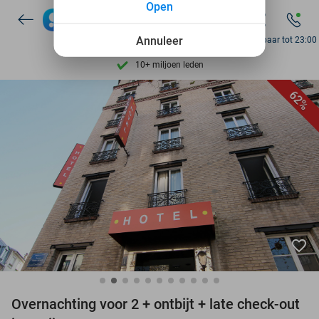
Open
7 dagen per week beschikbaar
Annuleer
Bereikbaar tot 23:00
10+ miljoen leden
9,4
op basis van
205.791 reviews
62%
Ontdek 15.000+ deals
7 dagen per week beschikbaar
10+ miljoen leden
favorite_border
Overnachting voor 2 + ontbijt + late check-out