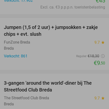
€45
Verkocht: 17.902
Excl. ca. €3 p.p.p.n. toeristenbelasting
favorite_border
Jumpen (1,5 of 2 uur) + jumpsokken + zakje
48%
chips + evt. slush
FunZone Breda
9.7
star
Breda
Verkocht: 861
€18
,30
Regulier
€9
,50
favorite_border
3-gangen 'around the world'-diner bij The
29%
Streetfood Club Breda
The Streetfood Club Breda
9.7
star
Breda