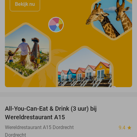
Bekijk nu
favorite_border
All-You-Can-Eat & Drink (3 uur) bij
19%
Wereldrestaurant A15
Wereldrestaurant A15 Dordrecht
9.4
star
Dordrecht