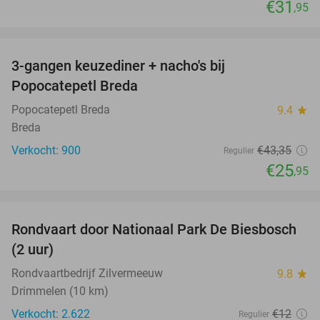
€31
,95
favorite_border
3-gangen keuzediner + nacho's bij
40%
Popocatepetl Breda
Popocatepetl Breda
9.4
star
Breda
Verkocht: 900
€43
,35
Regulier
€25
,95
favorite_border
Rondvaart door Nationaal Park De Biesbosch
21%
(2 uur)
Rondvaartbedrijf Zilvermeeuw
9.8
star
Drimmelen (10 km)
Verkocht: 2.622
€12
Regulier