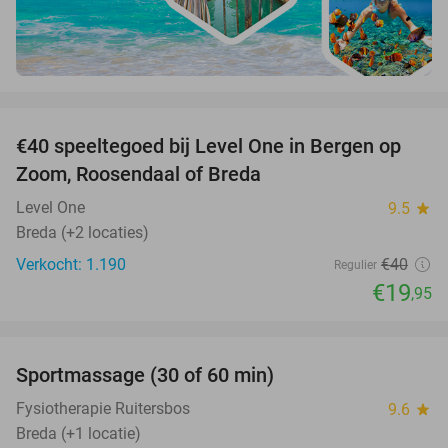
favorite_border
€40 speeltegoed bij Level One in Bergen op
50%
Zoom, Roosendaal of Breda
Level One
9.5
star
Breda (+2 locaties)
Verkocht: 1.190
€40
Regulier
€19
,95
favorite_border
Sportmassage (30 of 60 min)
45%
Fysiotherapie Ruitersbos
9.6
star
Breda (+1 locatie)