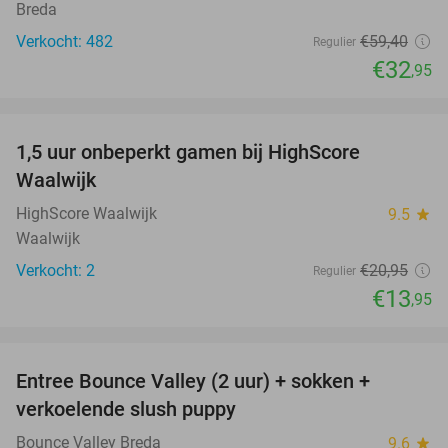
Breda
Verkocht: 482
€59
,40
Regulier
€32
,95
favorite_border
1,5 uur onbeperkt gamen bij HighScore
33%
NEW
Waalwijk
TODAY
HighScore Waalwijk
9.5
star
Waalwijk
Verkocht: 2
€20
,95
Regulier
€13
,95
favorite_border
Entree Bounce Valley (2 uur) + sokken +
46%
verkoelende slush puppy
Bounce Valley Breda
9.6
star