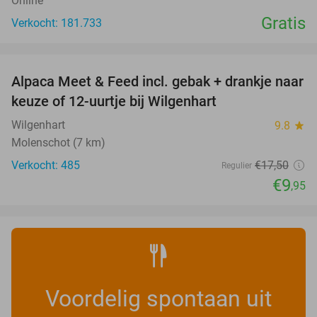
Online
Gratis
Verkocht: 181.733
favorite_border
Alpaca Meet & Feed incl. gebak + drankje naar
43%
keuze of 12-uurtje bij Wilgenhart
Wilgenhart
9.8
star
Molenschot (7 km)
Verkocht: 485
€17
,50
Regulier
€9
,95
Voordelig spontaan uit