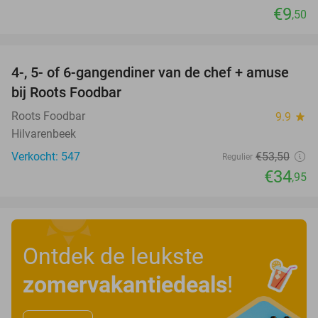
€9
,50
favorite_border
4-, 5- of 6-gangendiner van de chef + amuse
35%
bij Roots Foodbar
Roots Foodbar
9.9
star
Hilvarenbeek
Verkocht: 547
€53
,50
Regulier
€34
,95
Ontdek de leukste
zomervakantiedeals
!