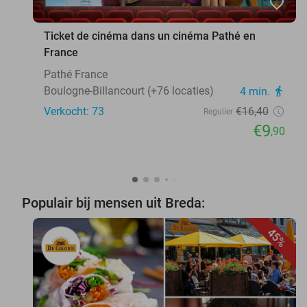
favorite_border
Ticket de cinéma dans un cinéma Pathé en
France
Pathé France
Boulogne-Billancourt (+76 locaties)
4 min.
directions_walk
Verkocht: 73
€16
,40
Regulier
€9
,90
Populair bij mensen uit Breda:
45%