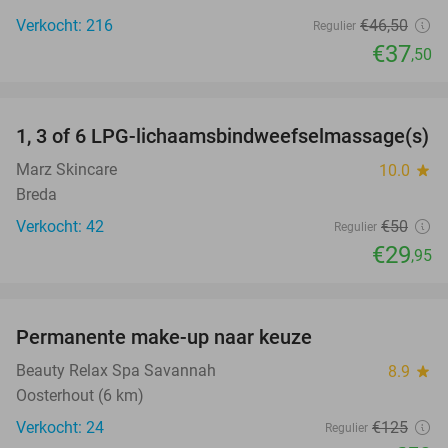
Verkocht: 216
€46
,50
Regulier
€37
,50
favorite_border
1, 3 of 6 LPG-lichaamsbindweefselmassage(s)
40%
Marz Skincare
10.0
star
Breda
Verkocht: 42
€50
Regulier
€29
,95
favorite_border
Permanente make-up naar keuze
53%
Beauty Relax Spa Savannah
8.9
star
Oosterhout (6 km)
Verkocht: 24
€125
Regulier