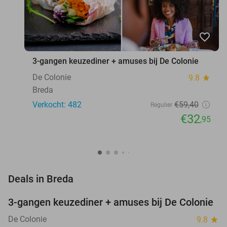
favorite_border
3-gangen keuzediner + amuses bij De Colonie
De Colonie
9.8
star
Breda
Verkocht: 482
€59
,40
Regulier
€32
,95
favorite_border
Deals in Breda
3-gangen keuzediner + amuses bij De Colonie
45%
De Colonie
9.8
star