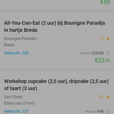
€59
favorite_border
All-You-Can-Eat (2 uur) bij Bouvigne Paradijs
21%
in hartje Breda
Bouvigne Paradijs
7.2
star
Breda
Verkocht: 243
€28
,50
Regulier
€22
,50
favorite_border
Workshop cupcake (2,5 uur), dripcake (2,5 uur)
51%
of taart (3 uur)
Van Cindy
9.7
star
Etten-Leur (9 km)
Verkocht: 137
€40
Regulier