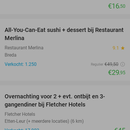
€16
,50
favorite_border
All-You-Can-Eat sushi + dessert bij Restaurant
39%
Merlina
Restaurant Merlina
9.1
star
Breda
Verkocht: 1.250
€49
,50
Regulier
€29
,95
favorite_border
Overnachting voor 2 + evt. ontbijt en 3-
gangendiner bij Fletcher Hotels
Fletcher Hotels
Etten-Leur (+ meerdere locaties) (6 km)