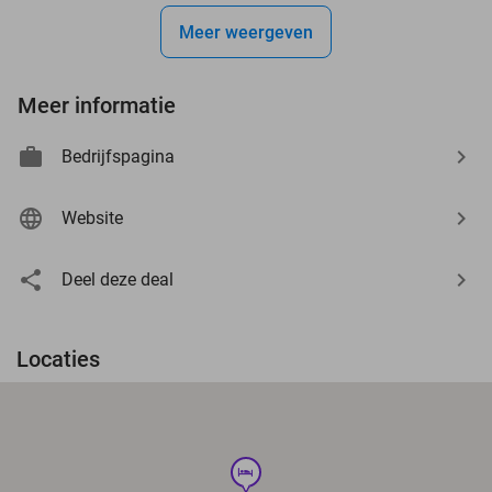
Meer weergeven
Meer informatie
Bedrijfspagina
Website
Deel deze deal
Locaties
hotel