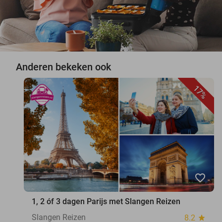
Anderen bekeken ook
17%
favorite_border
1, 2 óf 3 dagen Parijs met Slangen Reizen
Slangen Reizen
8.2
star