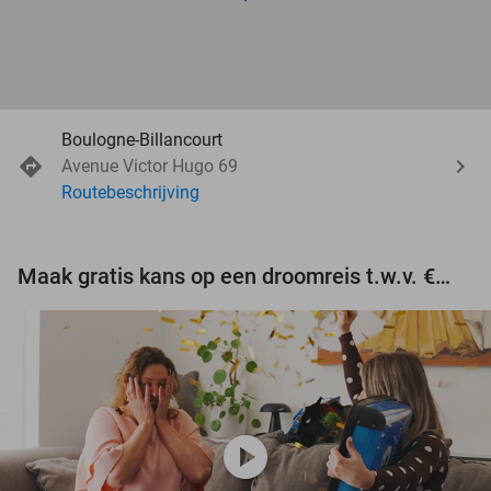
Boulogne-Billancourt
Avenue Victor Hugo 69
Routebeschrijving
Maak gratis kans op een droomreis t.w.v. €3.000!
play_circle