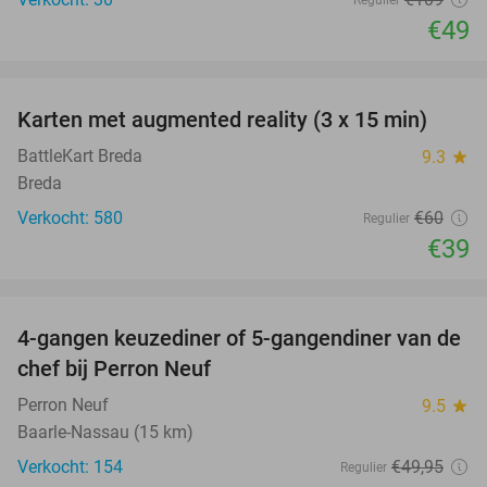
€49
favorite_border
Karten met augmented reality (3 x 15 min)
35%
BattleKart Breda
9.3
star
Breda
Verkocht: 580
€60
Regulier
€39
favorite_border
4-gangen keuzediner of 5-gangendiner van de
36%
chef bij Perron Neuf
Perron Neuf
9.5
star
Baarle-Nassau (15 km)
Verkocht: 154
€49
,95
Regulier