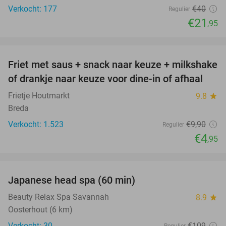
Verkocht: 177
€40
Regulier
€21
,95
favorite_border
Friet met saus + snack naar keuze + milkshake
50%
of drankje naar keuze voor dine-in of afhaal
Frietje Houtmarkt
9.8
star
Breda
Verkocht: 1.523
€9
,90
Regulier
€4
,95
favorite_border
Japanese head spa (60 min)
55%
Beauty Relax Spa Savannah
8.9
star
Oosterhout (6 km)
Verkocht: 30
€109
Regulier