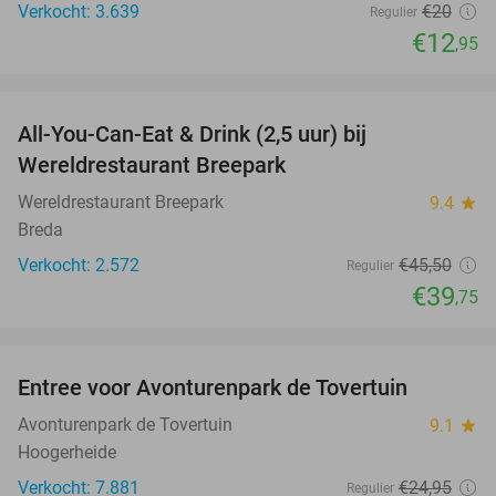
Verkocht: 3.639
€20
Regulier
€12
,95
favorite_border
All-You-Can-Eat & Drink (2,5 uur) bij
13%
Wereldrestaurant Breepark
Wereldrestaurant Breepark
9.4
star
Breda
Verkocht: 2.572
€45
,50
Regulier
€39
,75
favorite_border
Entree voor Avonturenpark de Tovertuin
34%
Avonturenpark de Tovertuin
9.1
star
Hoogerheide
Verkocht: 7.881
€24
,95
Regulier