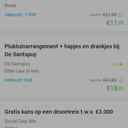
Breda
Verkocht: 1.859
€21
,95
Regulier
€11
,95
favorite_border
Pluktuinarrangement + hapjes en drankjes bij
41%
De Santspuy
De Santspuy
9.6
star
Etten-Leur (6 km)
Verkocht: 668
€31
,85
Regulier
€18
,95
favorite_border
Gratis kans op een droomreis t.w.v. €3.000
Social Deal Win