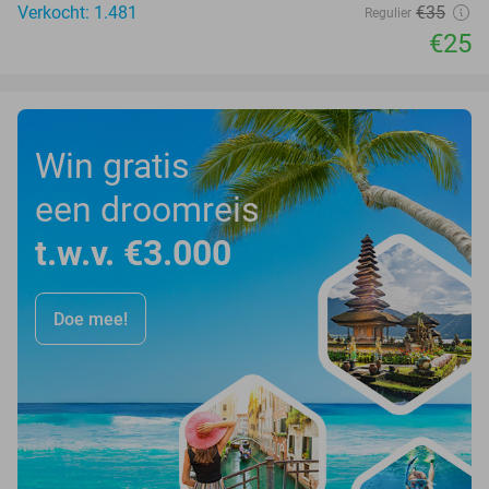
Verkocht: 1.481
€35
Regulier
€25
Win gratis
een droomreis
t.w.v. €3.000
Doe mee!