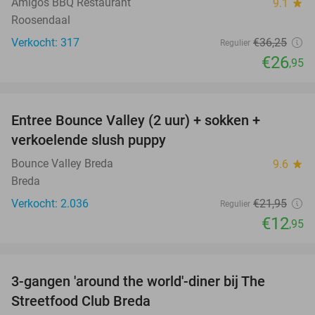
Amigos BBQ Restaurant
9.1
star
Roosendaal
Verkocht: 317
€36
,25
Regulier
€26
,95
favorite_border
Entree Bounce Valley (2 uur) + sokken +
41%
verkoelende slush puppy
Bounce Valley Breda
9.6
star
Breda
Verkocht: 2.036
€21
,95
Regulier
€12
,95
favorite_border
3-gangen 'around the world'-diner bij The
29%
Streetfood Club Breda