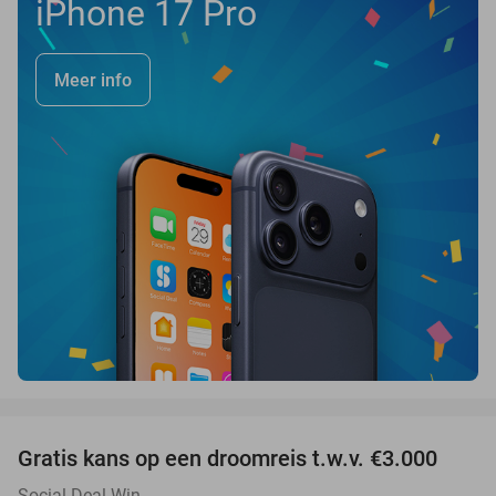
iPhone 17 Pro
Meer info
favorite_border
Gratis kans op een droomreis t.w.v. €3.000
Social Deal Win