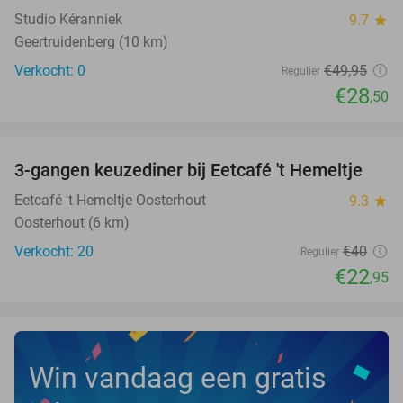
Studio Kéranniek
9.7
star
Geertruidenberg (10 km)
Verkocht: 0
€49
,95
Regulier
€28
,50
favorite_border
3-gangen keuzediner bij Eetcafé 't Hemeltje
43%
Eetcafé 't Hemeltje Oosterhout
9.3
star
Oosterhout (6 km)
Verkocht: 20
€40
Regulier
€22
,95
Win vandaag een gratis