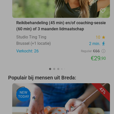
favorite_border
Reikibehandeling (45 min) en/of coaching-sessie
(60 min) of 3 maanden lidmaatschap
Studio Ting Ting
10
star
Brussel (+1 locatie)
2 min.
directions_walk
Verkocht: 26
€66
Regulier
€29
,90
Populair bij mensen uit Breda:
43%
NEW
TODAY