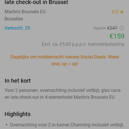
late check-out in Brussel
Martin's Brussels EU
9.0
star
Bruxelles
Verkocht: 29
€247
Regulier
€159
Excl. ca. €5,60 p.p.p.n. toeristenbelasting
Dagelijks om middernacht nieuwe Social Deals. Wees
snel, op = op!
In het kort
Voor 2 personen: overnachting inclusief ontbijt, glas cava
en late check-out in 4-sterrenhotel Martin's Brussels EU
Highlights
Overnachting voor 2 in kamer Charming inclusief ontbijt,