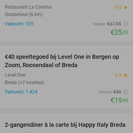
Restaurant La Cantina
9.5
star
Oosterhout (6 km)
Verkocht: 335
€37
,95
Regulier
€25
,95
favorite_border
€40 speeltegoed bij Level One in Bergen op
50%
Zoom, Roosendaal of Breda
Level One
9.5
star
Breda (+2 locaties)
Verkocht: 1.424
€40
Regulier
€19
,95
favorite_border
2-gangendiner à la carte bij Happy Italy Breda
35%