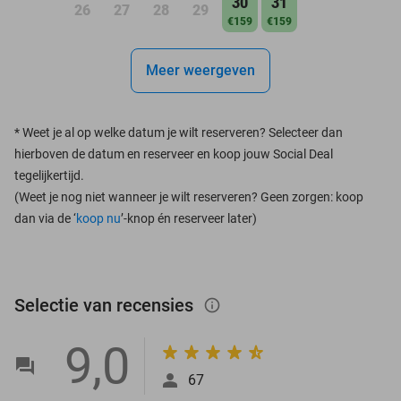
30
31
26
27
28
29
€159
€159
Meer weergeven
*
Weet je al op welke datum je wilt reserveren? Selecteer dan
hierboven de datum en reserveer en koop jouw Social Deal
tegelijkertijd.
(Weet je nog niet wanneer je wilt reserveren? Geen zorgen: koop
dan via de ‘
koop nu
’-knop én reserveer later)
Selectie van recensies
info_outlined
9,0
67