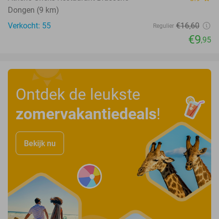
Dongen (9 km)
Verkocht: 55
€16
,60
Regulier
€9
,95
Ontdek de leukste
zomervakantiedeals
!
Bekijk nu