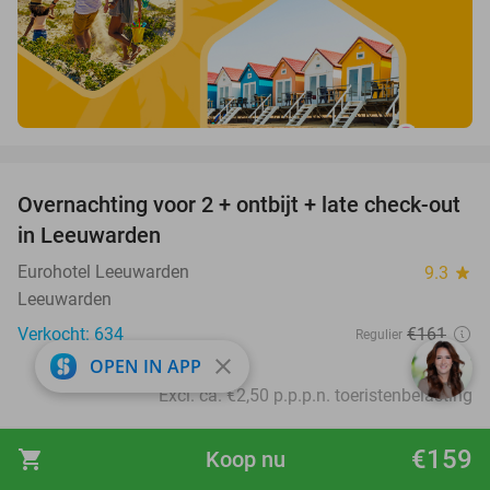
favorite_border
Overnachting voor 2 + ontbijt + late check-out
39%
in Leeuwarden
Eurohotel Leeuwarden
9.3
star
Leeuwarden
Verkocht: 634
€161
Regulier
€99
close
OPEN IN APP
Excl. ca. €2,50 p.p.p.n. toeristenbelasting
favorite_border
€159
shopping_cart
Koop nu
4-gangen rijsttafeldiner bij Restaurant Merlina