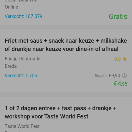
Online
Gratis
Verkocht: 187.079
favorite_border
Friet met saus + snack naar keuze + milkshake
50%
of drankje naar keuze voor dine-in of afhaal
Frietje Houtmarkt
9.8
star
Breda
Verkocht: 1.755
€9
,90
Regulier
€4
,95
favorite_border
1 of 2 dagen entree + fast pass + drankje +
56%
NEW
workshop voor Taste World Fest
TODAY
Taste World Fest