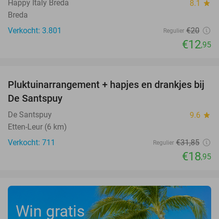
Happy Italy Breda
8.1
star
Breda
Verkocht: 3.801
€20
Regulier
€12
,95
favorite_border
Pluktuinarrangement + hapjes en drankjes bij
41%
De Santspuy
De Santspuy
9.6
star
Etten-Leur (6 km)
Verkocht: 711
€31
,85
Regulier
€18
,95
Win gratis