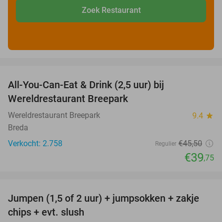
Zoek Restaurant
favorite_border
All-You-Can-Eat & Drink (2,5 uur) bij
13%
Wereldrestaurant Breepark
Wereldrestaurant Breepark
9.4
star
Breda
Verkocht: 2.758
€45
,50
Regulier
€39
,75
favorite_border
Jumpen (1,5 of 2 uur) + jumpsokken + zakje
48%
chips + evt. slush