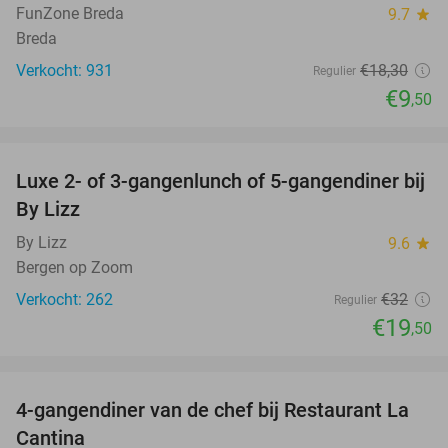
FunZone Breda
9.7
star
Breda
Verkocht: 931
€18
,30
Regulier
€9
,50
favorite_border
Luxe 2- of 3-gangenlunch of 5-gangendiner bij
39%
By Lizz
By Lizz
9.6
star
Bergen op Zoom
Verkocht: 262
€32
Regulier
€19
,50
favorite_border
4-gangendiner van de chef bij Restaurant La
32%
Cantina