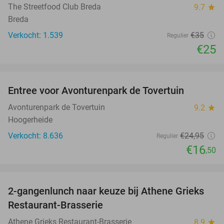
The Streetfood Club Breda
9.7
star
Breda
Verkocht: 1.539
€35
Regulier
€25
favorite_border
Entree voor Avonturenpark de Tovertuin
34%
Avonturenpark de Tovertuin
9.2
star
Hoogerheide
Verkocht: 8.636
€24
,95
Regulier
€16
,50
favorite_border
2-gangenlunch naar keuze bij Athene Grieks
40%
Restaurant-Brasserie
Athene Grieks Restaurant-Brasserie
8.9
star