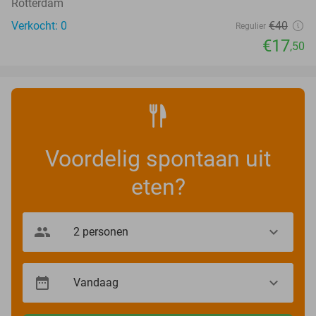
Rotterdam
Verkocht: 0
€40
Regulier
€17
,50
Voordelig spontaan uit
eten?