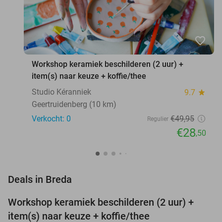
favorite_border
Workshop keramiek beschilderen (2 uur) +
item(s) naar keuze + koffie/thee
Studio Kéranniek
9.7
star
Geertruidenberg (10 km)
Verkocht: 0
€49
,95
Regulier
€28
,50
favorite_border
Deals in Breda
Workshop keramiek beschilderen (2 uur) +
43%
NEW
item(s) naar keuze + koffie/thee
TODAY