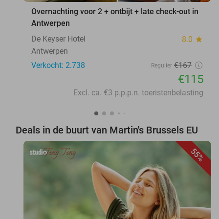
Overnachting voor 2 + ontbijt + late check-out in
Antwerpen
De Keyser Hotel
8.0
star
Antwerpen
Verkocht: 2.738
€167
Regulier
€115
Excl. ca. €3 p.p.p.n. toeristenbelasting
Deals in de buurt van Martin's Brussels EU
55%