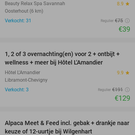
Beauty Relax Spa Savannah
8.9
star
Oosterhout (6 km)
Verkocht: 31
€75
Regulier
€39
favorite_border
1, 2 of 3 overnachting(en) voor 2 + ontbijt +
32%
NEW
wellness + meer bij Hôtel L'Amandier
TODAY
Hôtel L'Amandier
9.9
star
Libramont-Chevigny
Verkocht: 3
€191
Regulier
€129
favorite_border
Alpaca Meet & Feed incl. gebak + drankje naar
43%
keuze of 12-uurtje bij Wilgenhart