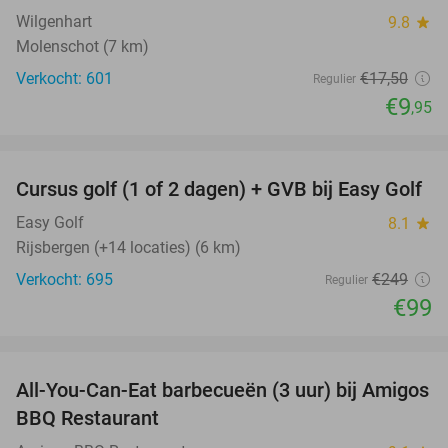
Wilgenhart
9.8
star
Molenschot (7 km)
Verkocht: 601
€17
,50
Regulier
€9
,95
favorite_border
Cursus golf (1 of 2 dagen) + GVB bij Easy Golf
60%
Easy Golf
8.1
star
Rijsbergen (+14 locaties) (6 km)
Verkocht: 695
€249
Regulier
€99
favorite_border
All-You-Can-Eat barbecueën (3 uur) bij Amigos
26%
BBQ Restaurant