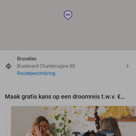
hotel
Bruxelles
Boulevard Charlemagne 80
Routebeschrijving
Maak gratis kans op een droomreis t.w.v. €3.000!