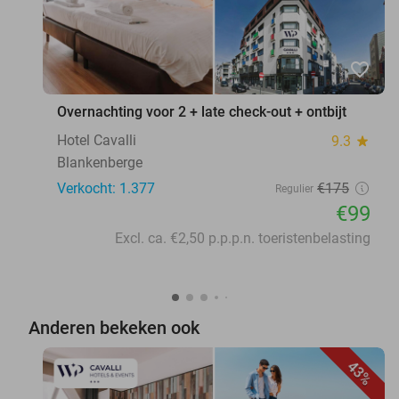
favorite_border
Overnachting voor 2 + late check-out + ontbijt
Hotel Cavalli
9.3
star
Blankenberge
Verkocht: 1.377
€175
Regulier
€99
Excl. ca. €2,50 p.p.p.n. toeristenbelasting
Anderen bekeken ook
43%