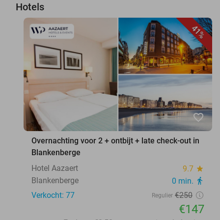
Hotels
41%
favorite_border
Overnachting voor 2 + ontbijt + late check-out in
Blankenberge
Hotel Aazaert
9.7
star
Blankenberge
0 min.
directions_walk
Verkocht: 77
€250
Regulier
€147