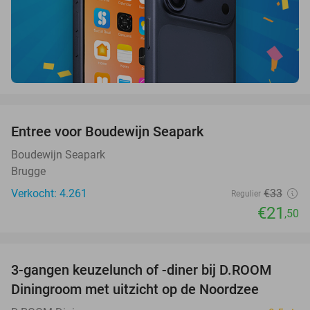
favorite_border
Entree voor Boudewijn Seapark
35%
Boudewijn Seapark
Brugge
Verkocht: 4.261
€33
Regulier
€21
,50
favorite_border
3-gangen keuzelunch of -diner bij D.ROOM
29%
Diningroom met uitzicht op de Noordzee