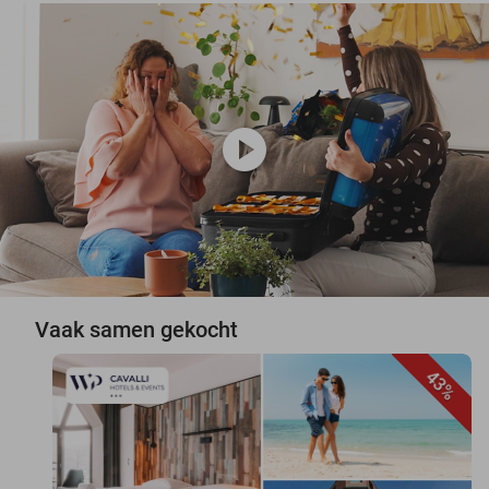
play_circle
Vaak samen gekocht
43%