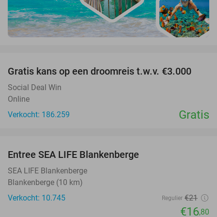
favorite_border
Gratis kans op een droomreis t.w.v. €3.000
Social Deal Win
Online
Gratis
Verkocht: 186.259
favorite_border
Entree SEA LIFE Blankenberge
20%
SEA LIFE Blankenberge
Blankenberge (10 km)
Verkocht: 10.745
€21
Regulier
€16
,80