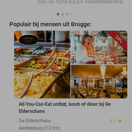
Excl. ca. €2,50 p.p.p.n. toeristenbelasting
Populair bij mensen uit Brugge:
34%
favorite_border
All-You-Can-Eat ontbijt, lunch of diner bij De
Elderschans
De Elderschans
8.3
star
Aardenburg (12 km)