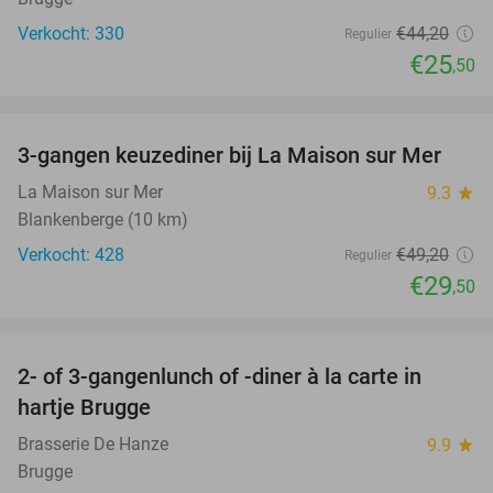
Verkocht: 330
€44
,20
Regulier
€25
,50
favorite_border
3-gangen keuzediner bij La Maison sur Mer
40%
La Maison sur Mer
9.3
star
Blankenberge (10 km)
Verkocht: 428
€49
,20
Regulier
€29
,50
favorite_border
2- of 3-gangenlunch of -diner à la carte in
46%
hartje Brugge
Brasserie De Hanze
9.9
star
Brugge