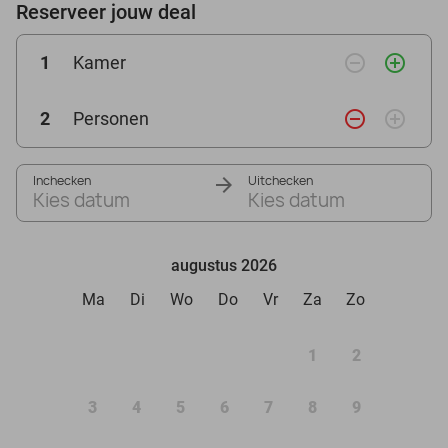
Reserveer jouw deal
remove_circle_outline
add_circle_outline
1
Kamer
remove_circle_outline
add_circle_outline
2
Personen
Inchecken
Uitchecken
Kies datum
Kies datum
augustus 2026
Ma
Di
Wo
Do
Vr
Za
Zo
1
2
3
4
5
6
7
8
9