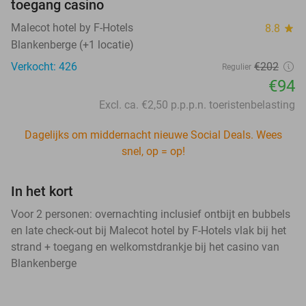
toegang casino
Malecot hotel by F-Hotels
8.8
star
Blankenberge (+1 locatie)
Verkocht: 426
€202
Regulier
€94
Excl. ca. €2,50 p.p.p.n. toeristenbelasting
Dagelijks om middernacht nieuwe Social Deals. Wees
snel, op = op!
In het kort
Voor 2 personen: overnachting inclusief ontbijt en bubbels
en late check-out bij Malecot hotel by F-Hotels vlak bij het
strand + toegang en welkomstdrankje bij het casino van
Blankenberge