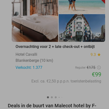
favorite_border
Overnachting voor 2 + late check-out + ontbijt
Hotel Cavalli
9.3
star
Blankenberge (10 km)
Verkocht: 1.377
€175
Regulier
€99
Excl. ca. €2,50 p.p.p.n. toeristenbelasting
Deals in de buurt van Malecot hotel by F-