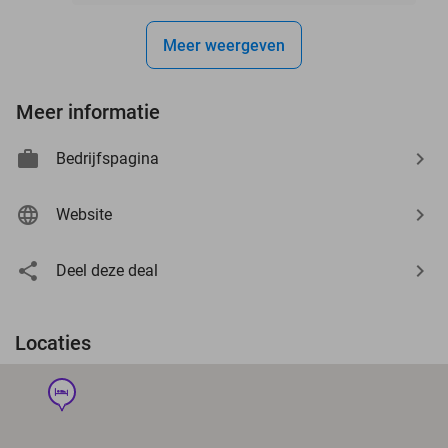
Meer weergeven
Meer informatie
Bedrijfspagina
Website
Deel deze deal
Locaties
hotel