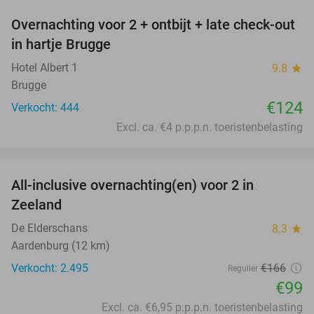
Overnachting voor 2 + ontbijt + late check-out
in hartje Brugge
Hotel Albert 1
9.8
star
Brugge
€124
Verkocht: 444
Excl. ca. €4 p.p.p.n. toeristenbelasting
favorite_border
All-inclusive overnachting(en) voor 2 in
40%
Zeeland
De Elderschans
8.3
star
Aardenburg (12 km)
Verkocht: 2.495
€166
Regulier
€99
Excl. ca. €6,95 p.p.p.n. toeristenbelasting