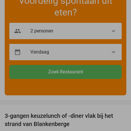
Voordelig spontaan uit
eten?
Zoek Restaurant
favorite_border
3-gangen keuzelunch of -diner vlak bij het
41%
strand van Blankenberge