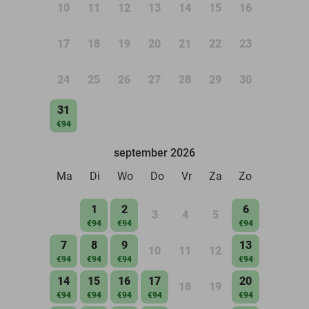
10
11
12
13
14
15
16
17
18
19
20
21
22
23
24
25
26
27
28
29
30
31
€94
september 2026
Ma
Di
Wo
Do
Vr
Za
Zo
1
2
6
3
4
5
€94
€94
€94
7
8
9
13
10
11
12
€94
€94
€94
€94
14
15
16
17
20
18
19
€94
€94
€94
€94
€94