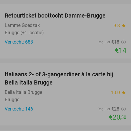
favorite_border
Retourticket boottocht Damme-Brugge
22%
Lamme Goedzak
9.8
star
Brugge (+1 locatie)
Verkocht: 683
€18
Regulier
€14
favorite_border
Italiaans 2- of 3-gangendiner à la carte bij
27%
Bella Italia Brugge
Bella Italia Brugge
10.0
star
Brugge
Verkocht: 146
€28
Regulier
€20
,50
favorite_border