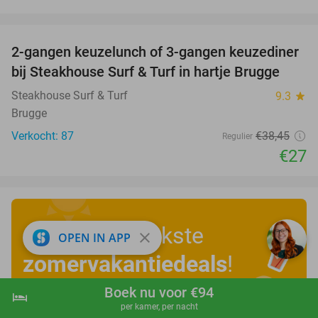
favorite_border
2-gangen keuzelunch of 3-gangen keuzediner
30%
bij Steakhouse Surf & Turf in hartje Brugge
Steakhouse Surf & Turf
9.3
star
Brugge
Verkocht: 87
€38
,45
Regulier
€27
Ontdek de leukste
close
OPEN IN APP
zomervakantiedeals
!
Boek nu voor €94
hotel
shopping_cart
Boek nu
navigate_next
Bekijk nu
per kamer, per nacht