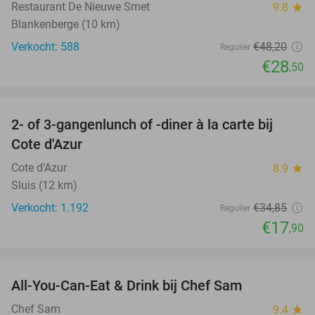
Restaurant De Nieuwe Smet
9.8
star
Blankenberge (10 km)
Verkocht: 588
€48
,20
Regulier
€28
,50
favorite_border
2- of 3-gangenlunch of -diner à la carte bij
49%
Cote d'Azur
Cote d'Azur
8.9
star
Sluis (12 km)
Verkocht: 1.192
€34
,85
Regulier
€17
,90
favorite_border
All-You-Can-Eat & Drink bij Chef Sam
21%
Chef Sam
9.4
star