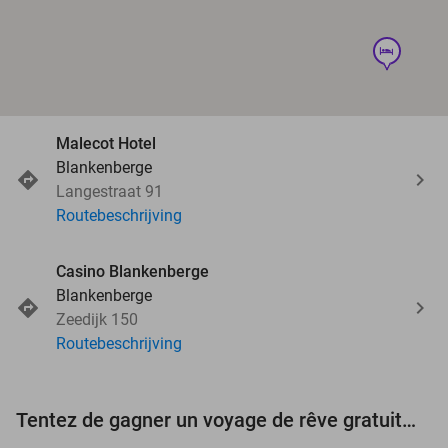
hotel
Malecot Hotel
Blankenberge
Langestraat 91
Routebeschrijving
Casino Blankenberge
Blankenberge
Zeedijk 150
Routebeschrijving
Tentez de gagner un voyage de rêve gratuit d'une valeur de 3.000 € !