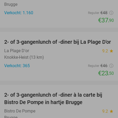
Brugge
Verkocht: 1.160
€48
Regulier
€37
,90
favorite_border
2- of 3-gangenlunch of -diner bij La Plage D'or
49%
La Plage D'or
9.2
star
Knokke-Heist (13 km)
Verkocht: 365
€46
Regulier
€23
,50
favorite_border
2- of 3-gangenlunch of -diner à la carte bij
42%
Bistro De Pompe in hartje Brugge
Bistro De Pompe
9.2
star
Brugge