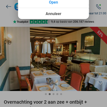
Open
7 dagen per week beschikbaar
10+ miljoen leden
Annuleer
Bereikbaar tot 21:00
9,4
op basis van
206.187 reviews
Ontdek 15.000+ deals
53%
7 dagen per week beschikbaar
10+ miljoen leden
favorite_border
Overnachting voor 2 aan zee + ontbijt +