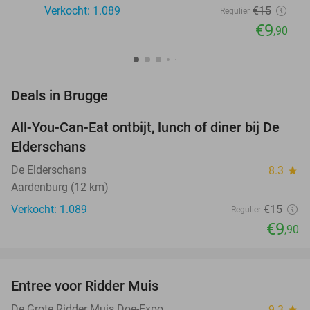
Verkocht: 1.089
€15
Regulier
€9
,90
favorite_border
Deals in Brugge
All-You-Can-Eat ontbijt, lunch of diner bij De
34%
Elderschans
De Elderschans
8.3
star
Aardenburg (12 km)
Verkocht: 1.089
€15
Regulier
€9
,90
favorite_border
Entree voor Ridder Muis
22%
De Grote Ridder Muis Doe-Expo
9.3
star