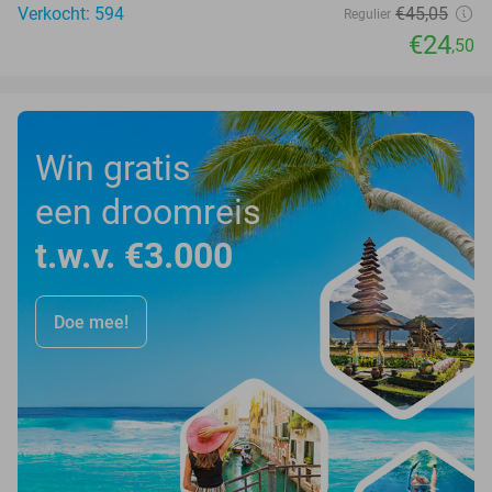
Verkocht: 594
€45
,05
Regulier
€24
,50
Win gratis
een droomreis
t.w.v. €3.000
Doe mee!