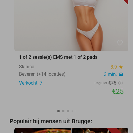
favorite_border
1 of 2 sessie(s) EMS met 1 of 2 pads
Skinica
8.9
star
Beveren (+14 locaties)
3 min.
directions_car
Verkocht: 7
€75
Regulier
€25
Populair bij mensen uit Brugge: