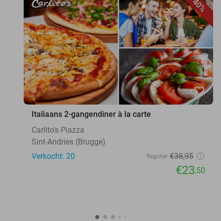
40%
favorite_border
Italiaans 2-gangendiner à la carte
Carlito's Piazza
Sint-Andries (Brugge)
Verkocht: 20
€38
,95
Regulier
€23
,50