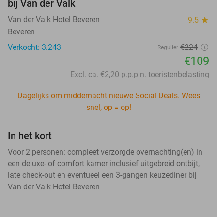
bij Van der Valk
Van der Valk Hotel Beveren
9.5
star
Beveren
Verkocht: 3.243
€224
Regulier
€109
Excl. ca. €2,20 p.p.p.n. toeristenbelasting
Dagelijks om middernacht nieuwe Social Deals. Wees
snel, op = op!
In het kort
Voor 2 personen: compleet verzorgde overnachting(en) in
een deluxe- of comfort kamer inclusief uitgebreid ontbijt,
late check-out en eventueel een 3-gangen keuzediner bij
Van der Valk Hotel Beveren