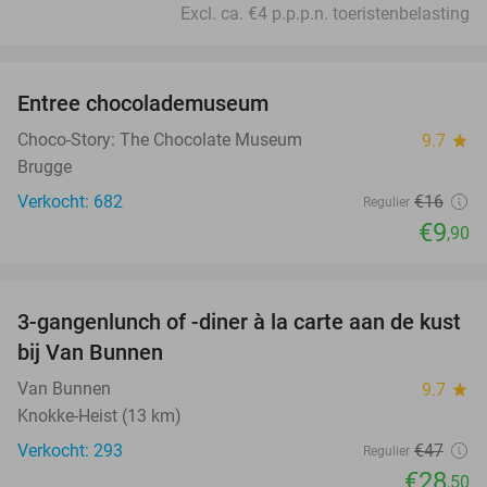
Excl. ca. €4 p.p.p.n. toeristenbelasting
favorite_border
Entree chocolademuseum
38%
Choco-Story: The Chocolate Museum
9.7
star
Brugge
Verkocht: 682
€16
Regulier
€9
,90
favorite_border
3-gangenlunch of -diner à la carte aan de kust
39%
bij Van Bunnen
Van Bunnen
9.7
star
Knokke-Heist (13 km)
Verkocht: 293
€47
Regulier
€28
,50