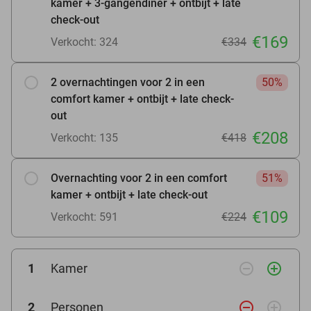
kamer + 3-gangendiner + ontbijt + late
check-out
€169
Verkocht: 324
€334
2 overnachtingen voor 2 in een
50%
comfort kamer + ontbijt + late check-
out
€208
Verkocht: 135
€418
Overnachting voor 2 in een comfort
51%
kamer + ontbijt + late check-out
€109
Verkocht: 591
€224
remove_circle_outline
add_circle_outline
1
Kamer
remove_circle_outline
add_circle_outline
2
Personen