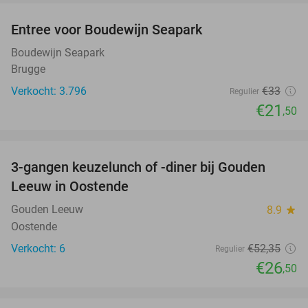
Entree voor Boudewijn Seapark
35%
Boudewijn Seapark
Brugge
Verkocht: 3.796
€33
Regulier
€21
,50
favorite_border
3-gangen keuzelunch of -diner bij Gouden
49%
NEW
Leeuw in Oostende
TODAY
Gouden Leeuw
8.9
star
Oostende
Verkocht: 6
€52
,35
Regulier
€26
,50
favorite_border