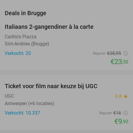
favorite_border
Deals in Brugge
Italiaans 2-gangendiner à la carte
40%
Carlito's Piazza
Sint-Andries (Brugge)
Verkocht: 20
€38
,95
Regulier
€23
,50
favorite_border
Ticket voor film naar keuze bij UGC
38%
NEW
TODAY
UGC
8.8
star
Antwerpen (+6 locaties)
Verkocht: 10.337
€16
Regulier
€9
,90
favorite_border