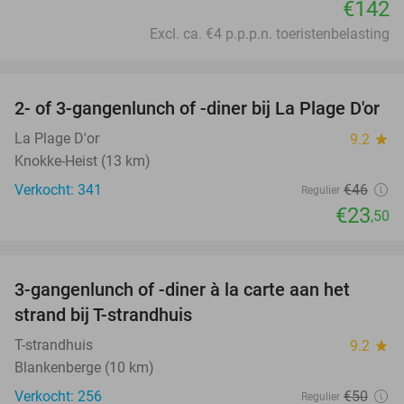
€142
Excl. ca. €4 p.p.p.n. toeristenbelasting
favorite_border
2- of 3-gangenlunch of -diner bij La Plage D'or
49%
La Plage D'or
9.2
star
Knokke-Heist (13 km)
Verkocht: 341
€46
Regulier
€23
,50
favorite_border
3-gangenlunch of -diner à la carte aan het
30%
strand bij T-strandhuis
T-strandhuis
9.2
star
Blankenberge (10 km)
Verkocht: 256
€50
Regulier