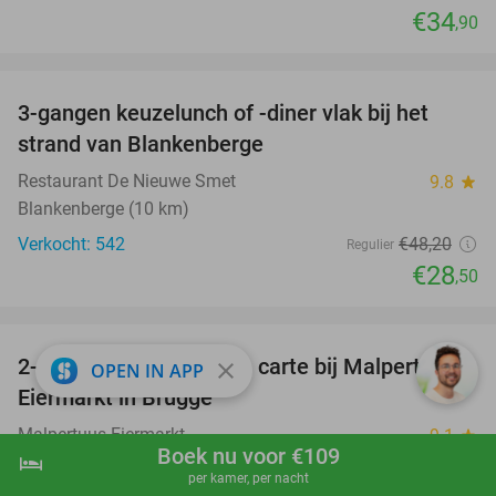
€34
,90
favorite_border
3-gangen keuzelunch of -diner vlak bij het
41%
strand van Blankenberge
Restaurant De Nieuwe Smet
9.8
star
Blankenberge (10 km)
Verkocht: 542
€48
,20
Regulier
€28
,50
favorite_border
2- of 3-gangendiner à la carte bij Malpertuus
34%
close
OPEN IN APP
Eiermarkt in Brugge
Malpertuus Eiermarkt
9.1
star
Boek nu voor €109
hotel
shopping_cart
Boek nu
navigate_next
Brugge
per kamer, per nacht