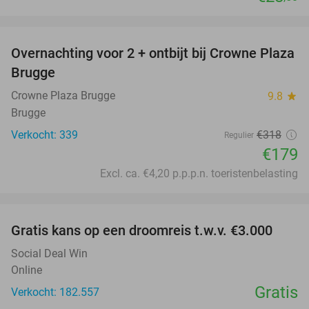
favorite_border
Overnachting voor 2 + ontbijt bij Crowne Plaza
44%
Brugge
Crowne Plaza Brugge
9.8
star
Brugge
Verkocht: 339
€318
Regulier
€179
Excl. ca. €4,20 p.p.p.n. toeristenbelasting
favorite_border
Gratis kans op een droomreis t.w.v. €3.000
Social Deal Win
Online
Gratis
Verkocht: 182.557