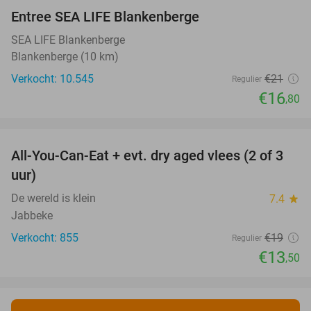
Entree SEA LIFE Blankenberge
20%
SEA LIFE Blankenberge
Blankenberge (10 km)
Verkocht: 10.545
€21
Regulier
€16
,80
favorite_border
All-You-Can-Eat + evt. dry aged vlees (2 of 3
29%
uur)
De wereld is klein
7.4
star
Jabbeke
Verkocht: 855
€19
Regulier
€13
,50