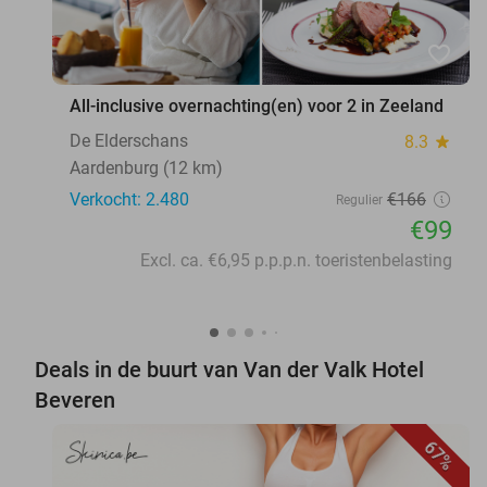
favorite_border
All-inclusive overnachting(en) voor 2 in Zeeland
De Elderschans
8.3
star
Aardenburg (12 km)
Verkocht: 2.480
€166
Regulier
€99
Excl. ca. €6,95 p.p.p.n. toeristenbelasting
Deals in de buurt van Van der Valk Hotel
Beveren
67%