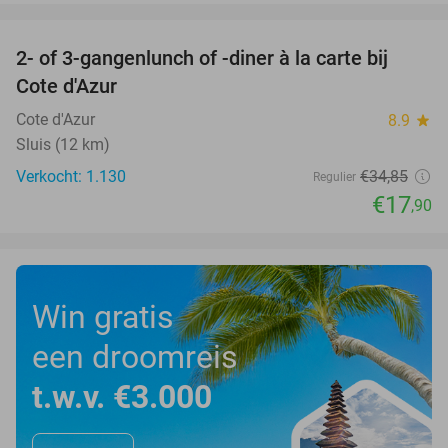
favorite_border
2- of 3-gangenlunch of -diner à la carte bij
49%
Cote d'Azur
Cote d'Azur
8.9
star
Sluis (12 km)
Verkocht: 1.130
€34
,85
Regulier
€17
,90
Win gratis
een droomreis
t.w.v. €3.000