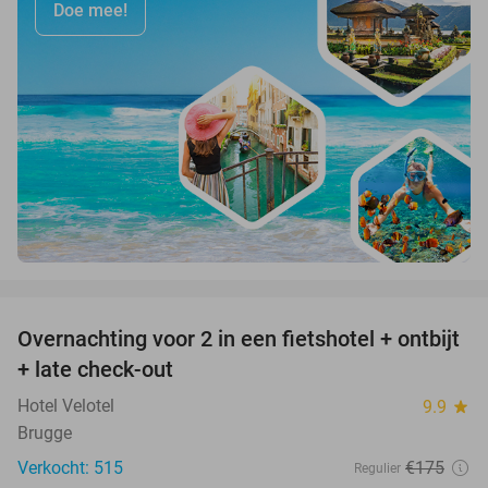
Doe mee!
favorite_border
Overnachting voor 2 in een fietshotel + ontbijt
19%
+ late check-out
Hotel Velotel
9.9
star
Brugge
Verkocht: 515
€175
Regulier