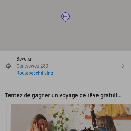
hotel
Beveren
Gentseweg 280
Routebeschrijving
Tentez de gagner un voyage de rêve gratuit d'une valeur de 3.000 € !