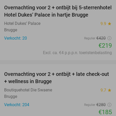
Overnachting voor 2 + ontbijt bij 5-sterrenhotel
48%
Hotel Dukes’ Palace in hartje Brugge
Hotel Dukes’ Palace
9.9
star
Brugge
Verkocht: 20
€420
Regulier
€219
Excl. ca. €4 p.p.p.n. toeristenbelasting
favorite_border
Overnachting voor 2 + ontbijt + late check-out
34%
+ wellness in Brugge
Boutiquehotel Die Swaene
9.7
star
Brugge
Verkocht: 204
€280
Regulier
€185