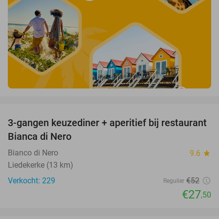
favorite_border
3-gangen keuzediner + aperitief bij restaurant
47%
Bianca di Nero
Bianco di Nero
9.6
star
Liedekerke (13 km)
Verkocht: 229
€52
Regulier
€27
,50
favorite_border