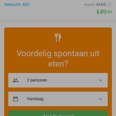
Verkocht: 400
€165
Regulier
€49
,90
Voordelig spontaan uit
eten?