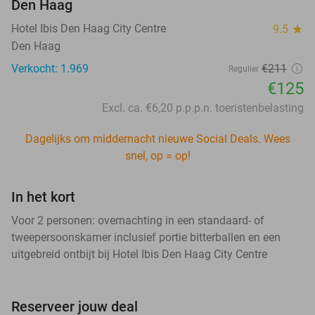
Den Haag
Hotel Ibis Den Haag City Centre
9.5
star
Den Haag
Verkocht: 1.969
€211
Regulier
€125
Excl. ca. €6,20 p.p.p.n. toeristenbelasting
Dagelijks om middernacht nieuwe Social Deals. Wees
snel, op = op!
In het kort
Voor 2 personen: overnachting in een standaard- of
tweepersoonskamer inclusief portie bitterballen en een
uitgebreid ontbijt bij Hotel Ibis Den Haag City Centre
Reserveer jouw deal