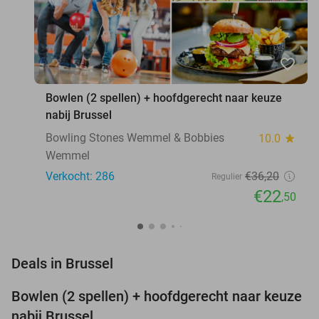
favorite_border
Bowlen (2 spellen) + hoofdgerecht naar keuze
nabij Brussel
Bowling Stones Wemmel & Bobbies
10.0
star
Wemmel
Verkocht: 286
€36
,20
Regulier
€22
,50
favorite_border
Deals in Brussel
Bowlen (2 spellen) + hoofdgerecht naar keuze
38%
nabij Brussel