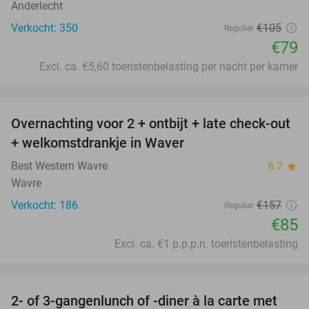
Anderlecht
Verkocht: 350
€105
Regulier
€79
Excl. ca. €5,60 toeristenbelasting per nacht per kamer
favorite_border
Overnachting voor 2 + ontbijt + late check-out
46%
+ welkomstdrankje in Waver
Best Western Wavre
8.7
star
Wavre
Verkocht: 186
€157
Regulier
€85
Excl. ca. €1 p.p.p.n. toeristenbelasting
favorite_border
2- of 3-gangenlunch of -diner à la carte met
47%