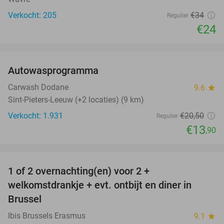
Verkocht: 205
€34
Regulier
€24
favorite_border
Autowasprogramma
32%
Carwash Dodane
9.6
star
Sint-Pieters-Leeuw (+2 locaties) (9 km)
Verkocht: 1.931
€20
,50
Regulier
€13
,90
favorite_border
1 of 2 overnachting(en) voor 2 +
25%
welkomstdrankje + evt. ontbijt en diner in
Brussel
Ibis Brussels Erasmus
9.1
star