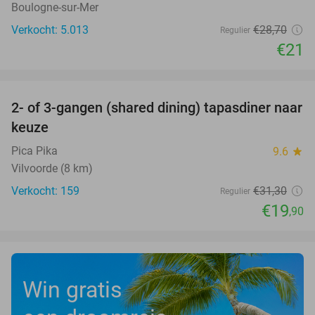
Boulogne-sur-Mer
Verkocht: 5.013
€28
,70
Regulier
€21
favorite_border
2- of 3-gangen (shared dining) tapasdiner naar
36%
keuze
Pica Pika
9.6
star
Vilvoorde (8 km)
Verkocht: 159
€31
,30
Regulier
€19
,90
Win gratis