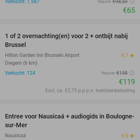
Verkocht: 1.587
€98
,50
Regulier
€65
favorite_border
1 of 2 overnachting(en) voor 2 + ontbijt nabij
25%
Brussel
Hilton Garden Inn Brussels Airport
9.7
star
Diegem (6 km)
Verkocht: 124
€158
Regulier
€119
Excl. ca. €2,75 p.p.p.n. toeristenbelasting
favorite_border
Entree voor Nausicaá + audiogids in Boulogne-
27%
sur-Mer
Nausicaá
9.5
star