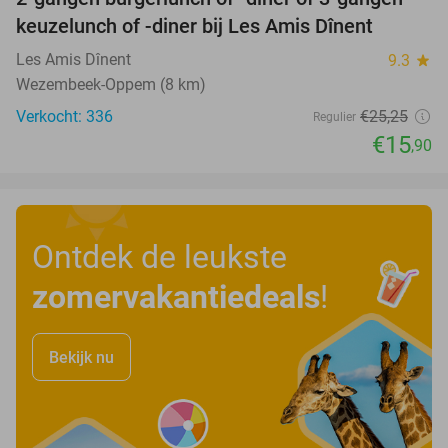
37%
keuzelunch of -diner bij Les Amis Dînent
Les Amis Dînent
9.3
star
Wezembeek-Oppem (8 km)
Verkocht: 336
€25
,25
Regulier
€15
,90
Ontdek de leukste
zomervakantiedeals
!
Bekijk nu