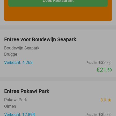
Zoek Restaurant
favorite_border
Entree voor Boudewijn Seapark
35%
Boudewijn Seapark
Brugge
Verkocht: 4.263
€33
Regulier
€21
,50
favorite_border
Entree Pakawi Park
28%
Pakawi Park
8.9
star
Olmen
Verkocht: 12.894
€30
Regulier