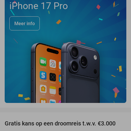
iPhone 17 Pro
Meer info
favorite_border
Gratis kans op een droomreis t.w.v. €3.000