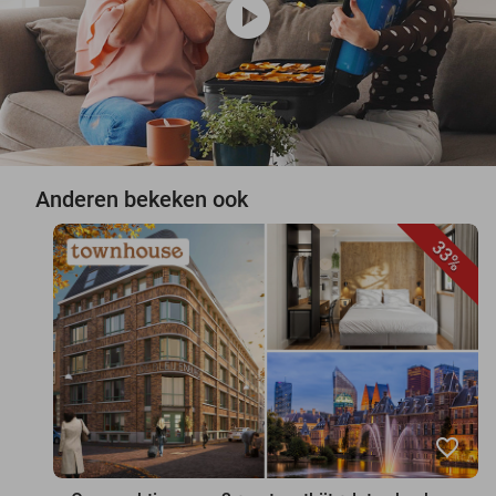
play_circle
Anderen bekeken ook
33%
favorite_border