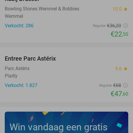
Bowling Stones Wemmel & Bobbies
10.0
star
Wemmel
Verkocht: 286
€36
,20
Regulier
€22
,50
favorite_border
Entree Parc Astérix
30%
NEW
TODAY
Parc Astérix
9.6
star
Plailly
Verkocht: 1.827
€68
Regulier
€47
,60
Win vandaag een gratis