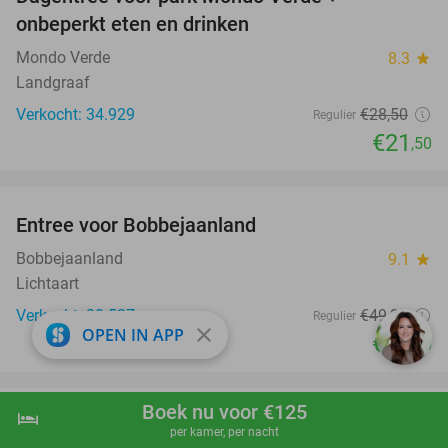
25%
onbeperkt eten en drinken
Mondo Verde
8.3
star
Landgraaf
Verkocht: 34.929
€28
,50
Regulier
€21
,50
favorite_border
Entree voor Bobbejaanland
40%
Bobbejaanland
9.1
star
Lichtaart
Verkocht: 20.537
€49
,90
Regulier
close
OPEN IN APP
€29
,90
favorite_border
Boek nu voor €125
hotel
shopping_cart
Boek nu
navigate_next
Entree voor Ridder Muis
22%
per kamer, per nacht