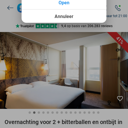
Open
7 dagen per week beschikbaar
10+ miljoen leden
Annuleer
Bereikbaar tot 21:00
9,4
op basis van
206.283 reviews
Ontdek 15.000+ deals
41%
7 dagen per week beschikbaar
10+ miljoen leden
favorite_border
Overnachting voor 2 + bitterballen en ontbijt in