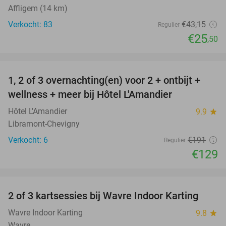
Affligem (14 km)
Verkocht: 83
€43
,15
Regulier
€25
,50
favorite_border
1, 2 of 3 overnachting(en) voor 2 + ontbijt +
32%
NEW
wellness + meer bij Hôtel L'Amandier
TODAY
Hôtel L'Amandier
9.9
star
Libramont-Chevigny
Verkocht: 6
€191
Regulier
€129
favorite_border
2 of 3 kartsessies bij Wavre Indoor Karting
29%
Wavre Indoor Karting
9.8
star
Wavre