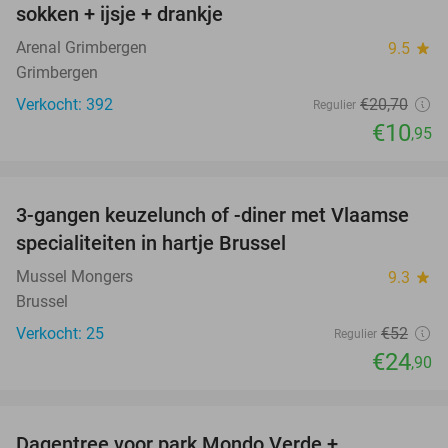
sokken + ijsje + drankje
Arenal Grimbergen
9.5
star
Grimbergen
Verkocht: 392
€20
,70
Regulier
€10
,95
favorite_border
3-gangen keuzelunch of -diner met Vlaamse
52%
specialiteiten in hartje Brussel
Mussel Mongers
9.3
star
Brussel
Verkocht: 25
€52
Regulier
€24
,90
favorite_border
Dagentree voor park Mondo Verde +