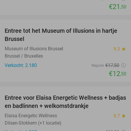
€21
,50
favorite_border
Entree tot het Museum of Illusions in hartje
29%
Brussel
Museum of Illusions Brussel
9.3
star
Brussel / Bruxelles
Verkocht: 2.180
€17
,50
Regulier
€12
,50
favorite_border
Entree voor Elaisa Energetic Wellness + badjas
34%
en badlinnen + welkomstdrankje
Elaisa Energetic Wellness
9.7
star
Dilsen-Stokkem (+1 locatie)