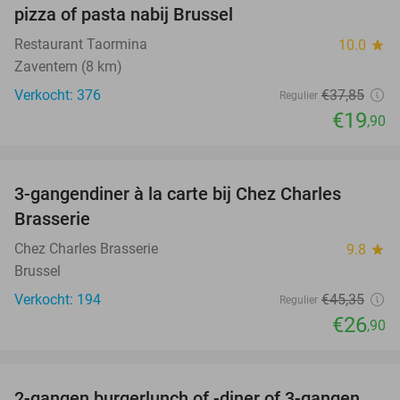
pizza of pasta nabij Brussel
Restaurant Taormina
10.0
star
Zaventem (8 km)
Verkocht: 376
€37
,85
Regulier
€19
,90
favorite_border
3-gangendiner à la carte bij Chez Charles
41%
Brasserie
Chez Charles Brasserie
9.8
star
Brussel
Verkocht: 194
€45
,35
Regulier
€26
,90
favorite_border
2-gangen burgerlunch of -diner of 3-gangen