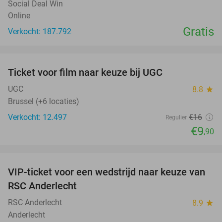
Social Deal Win
Online
Gratis
Verkocht: 187.792
favorite_border
Ticket voor film naar keuze bij UGC
38%
UGC
8.8
star
Brussel (+6 locaties)
Verkocht: 12.497
€16
Regulier
€9
,90
favorite_border
VIP-ticket voor een wedstrijd naar keuze van
70%
SOLD
RSC Anderlecht
OUT
RSC Anderlecht
8.9
star
Anderlecht