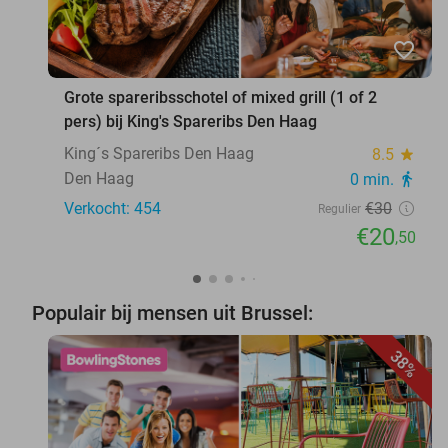
favorite_border
Grote spareribsschotel of mixed grill (1 of 2
pers) bij King's Spareribs Den Haag
King´s Spareribs Den Haag
8.5
star
Den Haag
0 min.
directions_walk
Verkocht: 454
€30
Regulier
€20
,50
Populair bij mensen uit Brussel:
38%