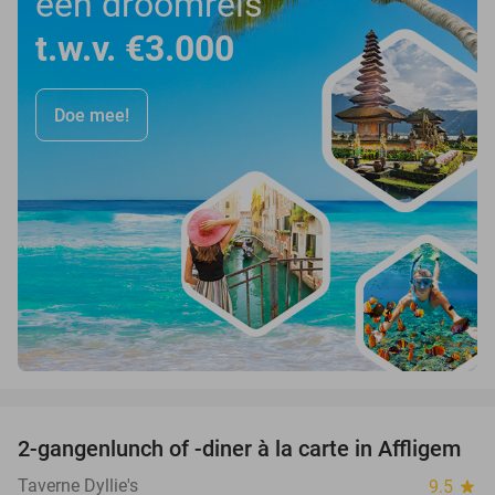
een droomreis
t.w.v. €3.000
Doe mee!
favorite_border
2-gangenlunch of -diner à la carte in Affligem
41%
Taverne Dyllie's
9.5
star