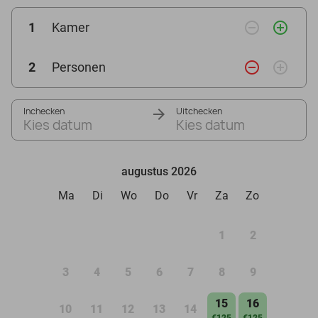
remove_circle_outline
add_circle_outline
1
Kamer
remove_circle_outline
add_circle_outline
2
Personen
Inchecken
Uitchecken
Kies datum
Kies datum
augustus 2026
Ma
Di
Wo
Do
Vr
Za
Zo
1
2
3
4
5
6
7
8
9
15
16
10
11
12
13
14
€125
€125