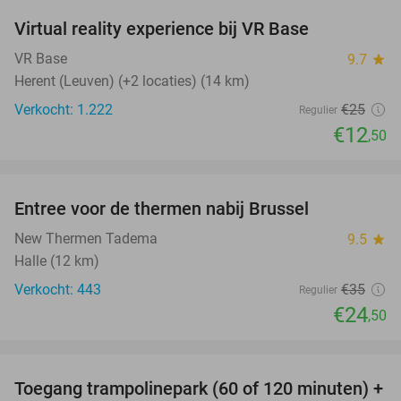
Virtual reality experience bij VR Base
50%
VR Base
9.7
star
Herent (Leuven) (+2 locaties) (14 km)
Verkocht: 1.222
€25
Regulier
€12
,50
favorite_border
Entree voor de thermen nabij Brussel
30%
New Thermen Tadema
9.5
star
Halle (12 km)
Verkocht: 443
€35
Regulier
€24
,50
favorite_border
Toegang trampolinepark (60 of 120 minuten) +
47%