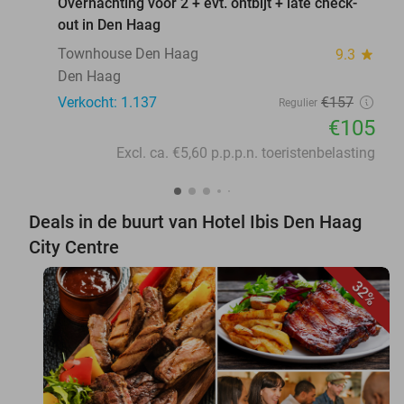
Overnachting voor 2 + evt. ontbijt + late check-
out in Den Haag
Townhouse Den Haag
9.3
star
Den Haag
Verkocht: 1.137
€157
Regulier
€105
Excl. ca. €5,60 p.p.p.n. toeristenbelasting
Deals in de buurt van Hotel Ibis Den Haag
City Centre
32%