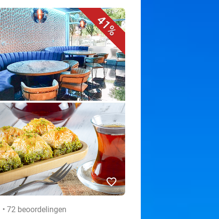
41%
favorite_border
 • 72 beoordelingen