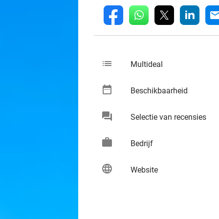
whatsapp
linkedin
fb
mai
list
keybo
Multideal
date_range
keybo
Beschikbaarheid
chat
keybo
Selectie van recensies
work
keybo
Bedrijf
language
keybo
Website