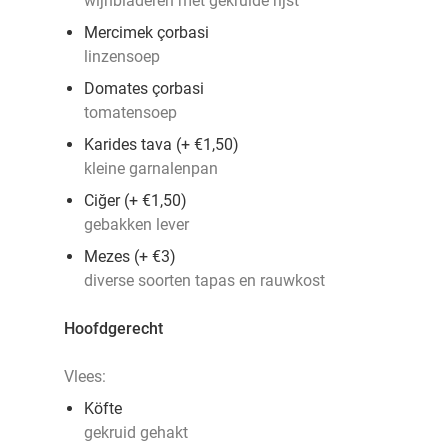
wijnbladeren met gekruide rijst
Mercimek çorbasi
linzensoep
Domates çorbasi
tomatensoep
Karides tava (+ €1,50)
kleine garnalenpan
Ciğer (+ €1,50)
gebakken lever
Mezes (+ €3)
diverse soorten tapas en rauwkost
Hoofdgerecht
Vlees:
Köfte
gekruid gehakt