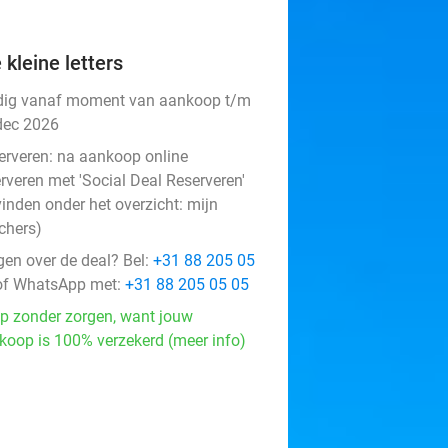
 kleine letters
dig vanaf moment van aankoop t/m
dec 2026
erveren:
na aankoop online
rveren met 'Social Deal Reserveren'
vinden onder het overzicht:
mijn
chers
)
gen over de deal? Bel:
+31 88 205 05
f WhatsApp met:
+31 88 205 05 05
p zonder zorgen, want jouw
koop is 100% verzekerd (meer info)