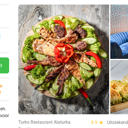
:
gate_next
e
!
den.
 voor
Turks Restaurant Alaturka
8.9
star
Uitstekend