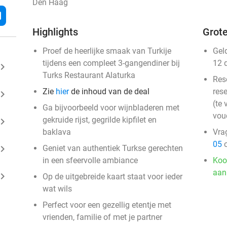
Den Haag
l
Highlights
Grote
Proef de heerlijke smaak van Turkije
Gel
tijdens een compleet 3-gangendiner bij
12 
ard_arrow_right
Turks Restaurant Alaturka
Res
Zie
hier
de inhoud van de deal
rese
ard_arrow_right
(te 
Ga bijvoorbeeld voor wijnbladeren met
vou
gekruide rijst, gegrilde kipfilet en
ard_arrow_right
baklava
Vra
05
o
ard_arrow_right
Geniet van authentiek Turkse gerechten
in een sfeervolle ambiance
Koo
aan
ard_arrow_right
Op de uitgebreide kaart staat voor ieder
wat wils
Perfect voor een gezellig etentje met
vrienden, familie of met je partner