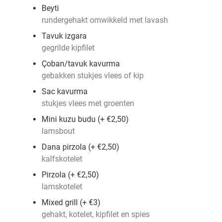
Beyti
rundergehakt omwikkeld met lavash
Tavuk izgara
gegrilde kipfilet
Çoban/tavuk kavurma
gebakken stukjes vlees of kip
Sac kavurma
stukjes vlees met groenten
Mini kuzu budu (+ €2,50)
lamsbout
Dana pirzola (+ €2,50)
kalfskotelet
Pirzola (+ €2,50)
lamskotelet
Mixed grill (+ €3)
gehakt, kotelet, kipfilet en spies