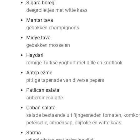
Sigara böreği
deegrolletjes met witte kaas
Mantar tava
gebakken champignons
Midye tava
gebakken mosselen
Haydari
romige Turkse yoghurt met dille en knoflook
Antep ezme
pittige tapenade van diverse pepers
Patlican salata
auberginesalade
Çoban salata
salade bestaande uit fijngesneden tomaten, komkom
peterselie, citroensap, olijfolie en witte kaas
Sarma