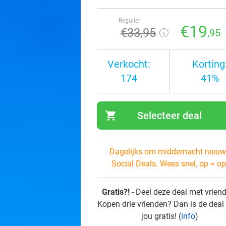
Regulier
€19
€33
,95
,95
Verkocht:
Korting
174
41%
shopping_cart
Selecteer deal
navi
Dagelijks om middernacht nieuw
Social Deals. Wees snel, op = op
Gratis?!
- Deel deze deal met vrien
Kopen drie vrienden? Dan is de deal
jou gratis! (
info
)