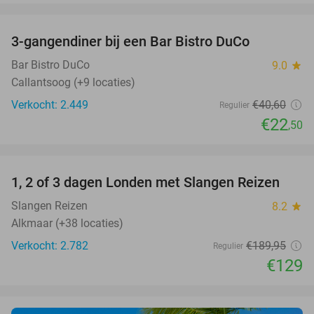
favorite_border
3-gangendiner bij een Bar Bistro DuCo
45%
Bar Bistro DuCo
9.0
star
Callantsoog (+9 locaties)
Verkocht: 2.449
€40
,60
Regulier
€22
,50
favorite_border
1, 2 of 3 dagen Londen met Slangen Reizen
32%
Slangen Reizen
8.2
star
Alkmaar (+38 locaties)
Verkocht: 2.782
€189
,95
Regulier
€129