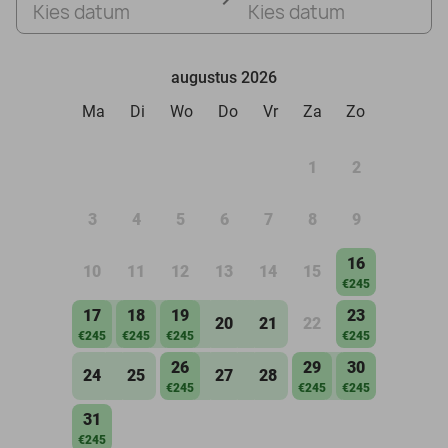
Kies datum
Kies datum
augustus 2026
Ma
Di
Wo
Do
Vr
Za
Zo
1
2
3
4
5
6
7
8
9
16
10
11
12
13
14
15
€245
17
18
19
23
20
21
22
€245
€245
€245
€245
26
29
30
24
25
27
28
€245
€245
€245
31
€245