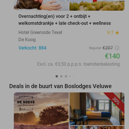
favorite_border
Overnachting(en) voor 2 + ontbijt +
welkomstdrankje + late check-out + wellness
Hotel Greenside Texel
9.7
star
De Koog
Verkocht: 884
€207
Regulier
€140
Excl. ca. €3,50 p.p.p.n. toeristenbelasting
Deals in de buurt van Boslodges Veluwe
30%