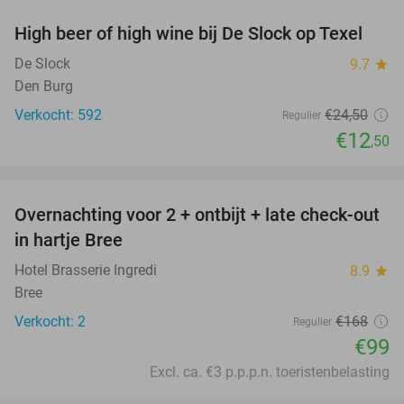
High beer of high wine bij De Slock op Texel
49%
De Slock
9.7
star
Den Burg
Verkocht: 592
€24
,50
Regulier
€12
,50
favorite_border
Overnachting voor 2 + ontbijt + late check-out
41%
NEW
in hartje Bree
TODAY
Hotel Brasserie Ingredi
8.9
star
Bree
Verkocht: 2
€168
Regulier
€99
Excl. ca. €3 p.p.p.n. toeristenbelasting
favorite_border