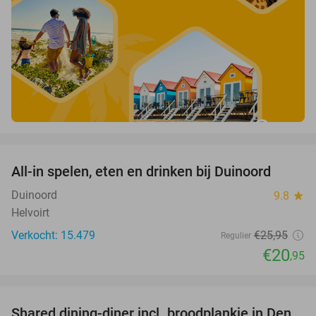
favorite_border
All-in spelen, eten en drinken bij Duinoord
19%
Duinoord
9.8
star
Helvoirt
Verkocht: 15.479
€25
,95
Regulier
€20
,95
favorite_border
Shared dining-diner incl. broodplankje in Den