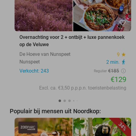
favorite_border
Overnachting voor 2 + ontbijt + luxe pannenkoek
op de Veluwe
De Hoeve van Nunspeet
9
star
Nunspeet
2 min.
directions_walk
Verkocht: 243
€185
Regulier
€129
Excl. ca. €3,50 p.p.p.n. toeristenbelasting
Populair bij mensen uit Noordkop:
34%