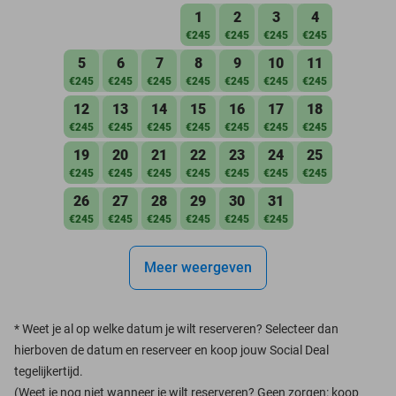
1
2
3
4
€245
€245
€245
€245
5
6
7
8
9
10
11
€245
€245
€245
€245
€245
€245
€245
12
13
14
15
16
17
18
€245
€245
€245
€245
€245
€245
€245
19
20
21
22
23
24
25
€245
€245
€245
€245
€245
€245
€245
26
27
28
29
30
31
€245
€245
€245
€245
€245
€245
Meer weergeven
*
Weet je al op welke datum je wilt reserveren? Selecteer dan
hierboven de datum en reserveer en koop jouw Social Deal
tegelijkertijd.
(Weet je nog niet wanneer je wilt reserveren? Geen zorgen: koop