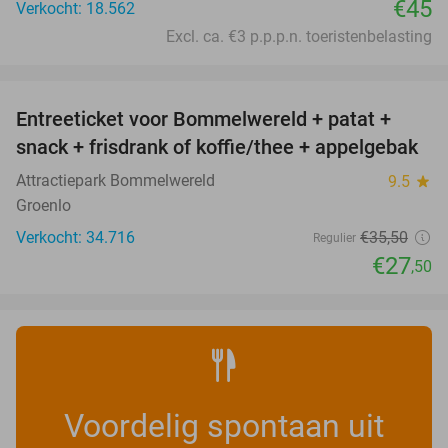
€45
Verkocht: 18.562
Excl. ca. €3 p.p.p.n. toeristenbelasting
favorite_border
Entreeticket voor Bommelwereld + patat +
23%
snack + frisdrank of koffie/thee + appelgebak
Attractiepark Bommelwereld
9.5
star
Groenlo
Verkocht: 34.716
€35
,50
Regulier
€27
,50
Voordelig spontaan uit