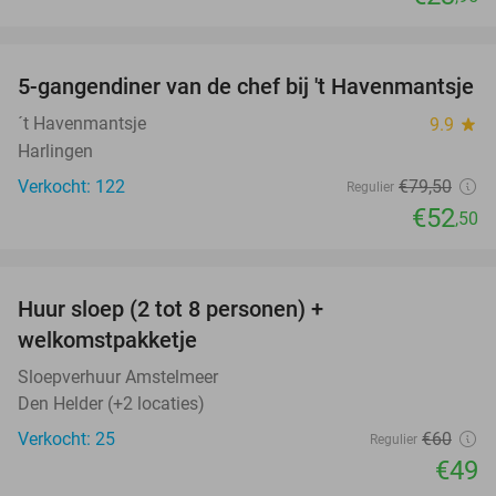
favorite_border
5-gangendiner van de chef bij 't Havenmantsje
34%
´t Havenmantsje
9.9
star
Harlingen
Verkocht: 122
€79
,50
Regulier
€52
,50
favorite_border
Huur sloep (2 tot 8 personen) +
18%
welkomstpakketje
Sloepverhuur Amstelmeer
Den Helder (+2 locaties)
Verkocht: 25
€60
Regulier
€49