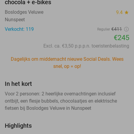
chocola + e-bikes
Boslodges Veluwe
9.4
star
Nunspeet
Verkocht: 119
€411
Regulier
€245
Excl. ca. €3,50 p.p.p.n. toeristenbelasting
Dagelijks om middernacht nieuwe Social Deals. Wees
snel, op = op!
In het kort
Voor 2 personen: 2 heerlijke overnachtingen inclusief
ontbijt, een flesje bubbels, chocolaatjes en elektrische
fietsen bij Boslodges Veluwe in Nunspeet
Highlights