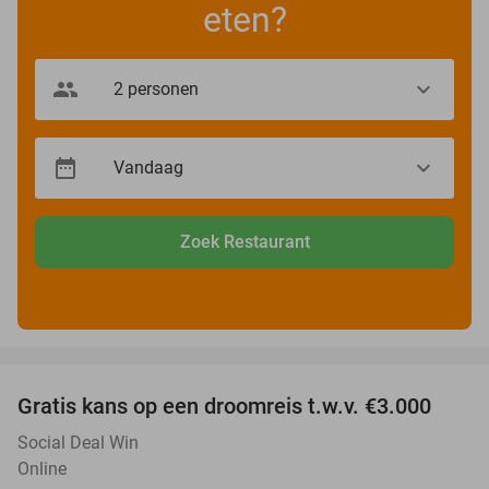
eten?
Zoek Restaurant
favorite_border
Gratis kans op een droomreis t.w.v. €3.000
Social Deal Win
Online