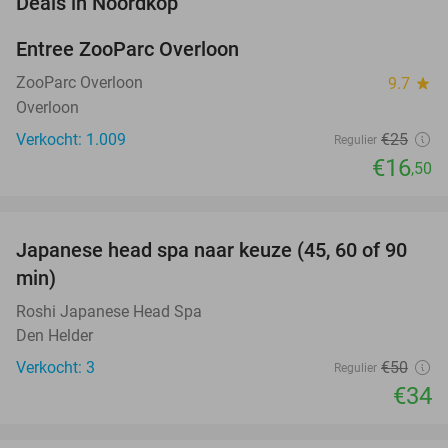
Deals in Noordkop
Entree ZooParc Overloon
34%
ZooParc Overloon
9.7
star
Overloon
Verkocht: 1.009
€25
Regulier
€16
,50
favorite_border
Japanese head spa naar keuze (45, 60 of 90
32%
NEW
min)
TODAY
Roshi Japanese Head Spa
Den Helder
Verkocht: 3
€50
Regulier
€34