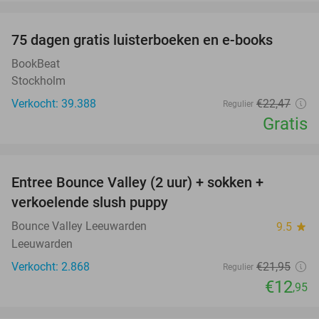
favorite_border
100%
75 dagen gratis luisterboeken en e-books
BookBeat
Stockholm
Verkocht: 39.388
€22
,47
Regulier
Gratis
favorite_border
Entree Bounce Valley (2 uur) + sokken +
41%
verkoelende slush puppy
Bounce Valley Leeuwarden
9.5
star
Leeuwarden
Verkocht: 2.868
€21
,95
Regulier
€12
,95
favorite_border