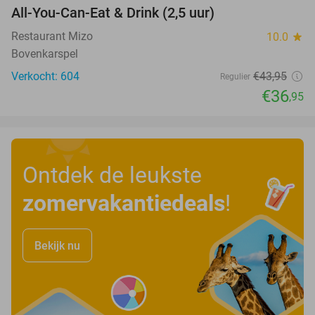
All-You-Can-Eat & Drink (2,5 uur)
16%
Restaurant Mizo
10.0
star
Bovenkarspel
Verkocht: 604
€43
,95
Regulier
€36
,95
Ontdek de leukste
zomervakantiedeals
!
Bekijk nu