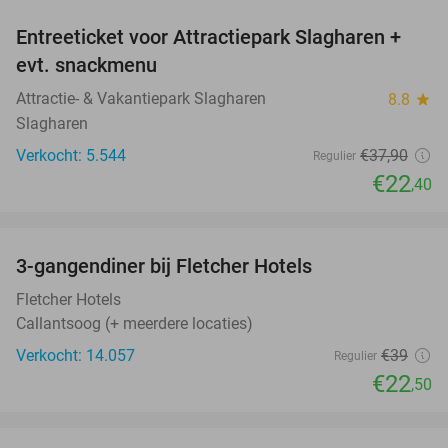
Entreeticket voor Attractiepark Slagharen +
41%
evt. snackmenu
Attractie- & Vakantiepark Slagharen
8.8
star
Slagharen
Verkocht: 5.544
€37
,90
Regulier
€22
,40
favorite_border
3-gangendiner bij Fletcher Hotels
42%
Fletcher Hotels
Callantsoog (+ meerdere locaties)
Verkocht: 14.057
€39
Regulier
€22
,50
favorite_border