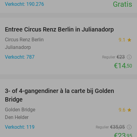
Gratis
Verkocht: 190.276
favorite_border
Entree Circus Renz Berlin in Julianadorp
37%
Circus Renz Berlin
9.1
star
Julianadorp
Verkocht: 787
€23
Regulier
€14
,50
favorite_border
3- of 4-gangendiner à la carte bij Golden
32%
Bridge
Golden Bridge
9.6
star
Den Helder
Verkocht: 119
€35
,05
Regulier
€23
,95