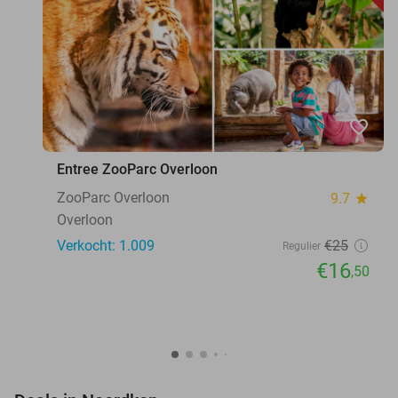
favorite_border
Entree ZooParc Overloon
ZooParc Overloon
9.7
star
Overloon
Verkocht: 1.009
€25
Regulier
€16
,50
favorite_border