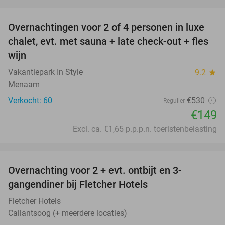
favorite_border
Overnachtingen voor 2 of 4 personen in luxe
72%
chalet, evt. met sauna + late check-out + fles
wijn
Vakantiepark In Style
9.2
star
Menaam
Verkocht: 60
€530
Regulier
€149
Excl. ca. €1,65 p.p.p.n. toeristenbelasting
favorite_border
Overnachting voor 2 + evt. ontbijt en 3-
gangendiner bij Fletcher Hotels
Fletcher Hotels
Callantsoog (+ meerdere locaties)