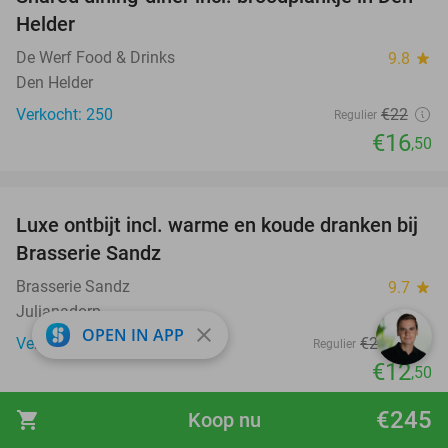
25%
Helder
De Werf Food & Drinks
9.8
star
Den Helder
Verkocht: 250
€22
Regulier
€16
,50
favorite_border
Luxe ontbijt incl. warme en koude dranken bij
39%
Brasserie Sandz
Brasserie Sandz
9.7
star
Julianadorp
close
OPEN IN APP
Verkocht: 97
€20
,50
Regulier
€12
,50
favorite_border
€245
shopping_cart
Koop nu