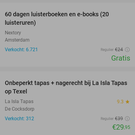
100%
60 dagen luisterboeken en e-books (20
luisteruren)
Nextory
Amsterdam
Verkocht: 6.721
€24
Regulier
Gratis
favorite_border
Onbeperkt tapas + nagerecht bij La Isla Tapas
23%
op Texel
La Isla Tapas
9.3
star
De Cocksdorp
Verkocht: 312
€39
Regulier
€29
,95