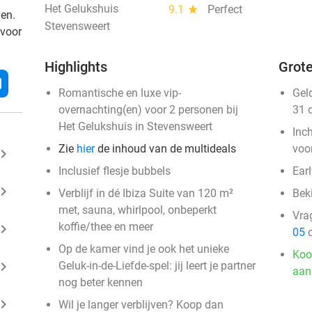
Het Gelukshuis
9.1
star
Perfect
den.
Stevensweert
 voor
Highlights
Grote
l
Romantische en luxe vip-
Gel
overnachting(en) voor 2 personen bij
31 
Het Gelukshuis in Stevensweert
Inc
Zie
hier
de inhoud van de multideals
voo
ard_arrow_right
Inclusief flesje bubbels
Ear
ard_arrow_right
Verblijf in dé Ibiza Suite van 120 m²
Bek
met, sauna, whirlpool, onbeperkt
Vra
koffie/thee en meer
ard_arrow_right
05
o
Op de kamer vind je ook het unieke
Koo
ard_arrow_right
Geluk-in-de-Liefde-spel: jij leert je partner
aan
nog beter kennen
ard_arrow_right
Wil je langer verblijven? Koop dan