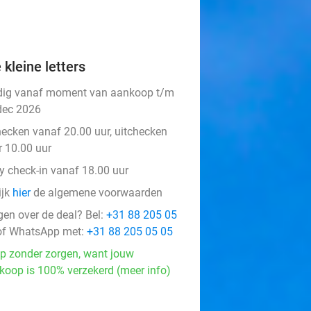
 kleine letters
dig vanaf moment van aankoop t/m
dec 2026
hecken vanaf 20.00 uur, uitchecken
r 10.00 uur
ly check-in vanaf 18.00 uur
ijk
hier
de algemene voorwaarden
gen over de deal? Bel:
+31 88 205 05
f WhatsApp met:
+31 88 205 05 05
p zonder zorgen, want jouw
koop is 100% verzekerd (meer info)