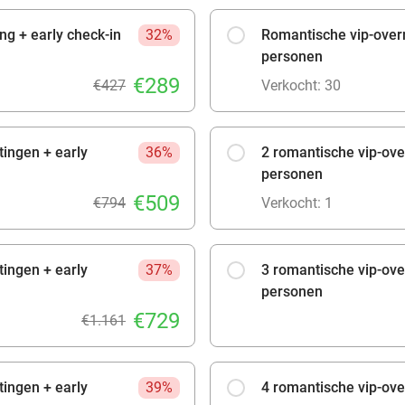
g + early check-in
32%
Romantische vip-over
personen
€289
€427
Verkocht: 30
tingen + early
36%
2 romantische vip-ove
personen
€509
€794
Verkocht: 1
tingen + early
37%
3 romantische vip-ove
personen
€729
€1.161
tingen + early
39%
4 romantische vip-ove