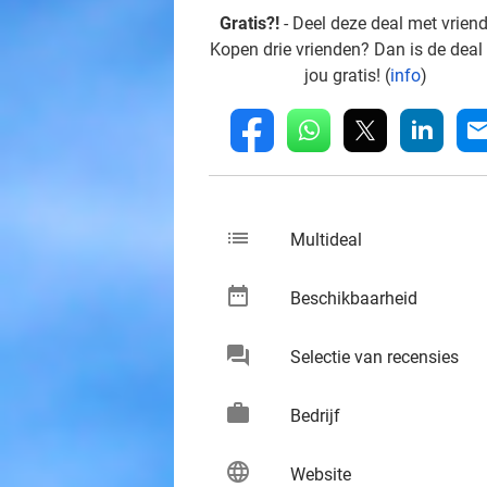
Gratis?!
- Deel deze deal met vrien
Kopen drie vrienden? Dan is de deal
jou gratis! (
info
)
whatsapp
linkedin
fb
mai
list
keybo
Multideal
date_range
keybo
Beschikbaarheid
chat
keybo
Selectie van recensies
work
keybo
Bedrijf
language
keybo
Website