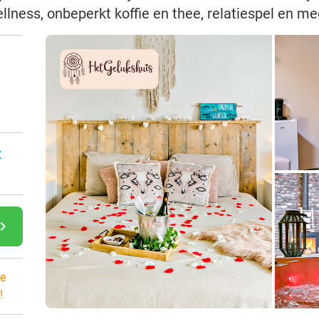
lness, onbeperkt koffie en thee, relatiespel en me
:
gate_next
e
!