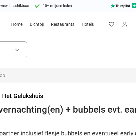
 week beschikbaar
10+ miljoen leden
Home
Dichtbij
Restaurants
Hotels
keyboard_arrow_down
>
Het Gelukshuis
ernachting(en) + bubbels evt. ear
artner inclusief flesje bubbels en eventueel early 