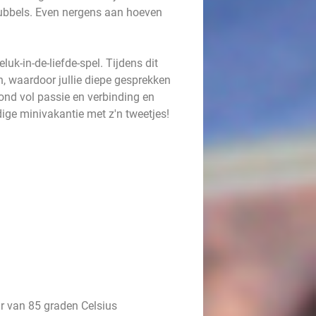
bubbels. Even nergens aan hoeven
uk-in-de-liefde-spel. Tijdens dit
n, waardoor jullie diepe gesprekken
vond vol passie en verbinding en
dige minivakantie met z'n tweetjes!
r van 85 graden Celsius