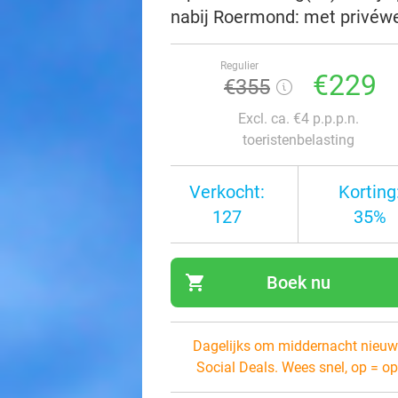
nabij Roermond: met privéwel
Regulier
€229
€355
Excl. ca. €4 p.p.p.n.
toeristenbelasting
Verkocht:
Korting
127
35%
shopping_cart
Boek nu
navi
Dagelijks om middernacht nieuw
Social Deals. Wees snel, op = op