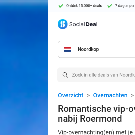
Ontdek 15.000+ deals
7 dagen per
Noordkop
Overzicht
>
Overnachten
Romantische vip-ov
nabij Roermond
Vip-overnachting(en) met je p