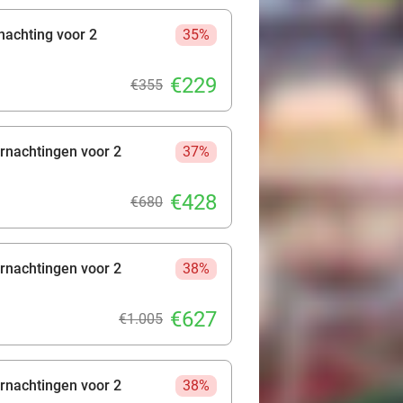
nachting voor 2
35%
€229
€355
rnachtingen voor 2
37%
€428
€680
rnachtingen voor 2
38%
€627
€1.005
rnachtingen voor 2
38%