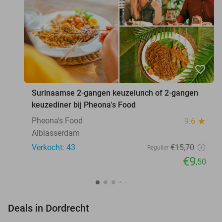
favorite_border
Surinaamse 2-gangen keuzelunch of 2-gangen
keuzediner bij Pheona's Food
Pheona's Food
9.6
star
Alblasserdam
Verkocht: 43
€15
,70
Regulier
€9
,50
favorite_border
Deals in Dordrecht