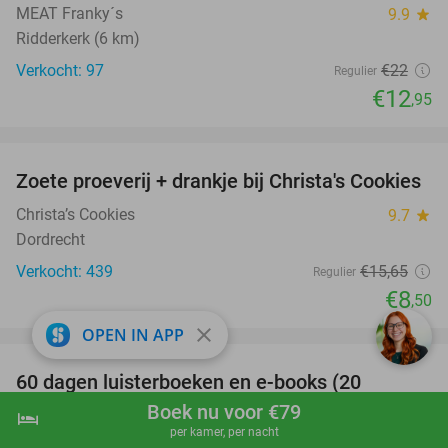
MEAT Franky´s
9.9
star
Ridderkerk (6 km)
Verkocht: 97
€22
Regulier
€12
,95
favorite_border
Zoete proeverij + drankje bij Christa's Cookies
46%
Christa’s Cookies
9.7
star
Dordrecht
Verkocht: 439
€15
,65
Regulier
€8
,50
favorite_border
close
OPEN IN APP
100%
60 dagen luisterboeken en e-books (20
luisteruren)
Boek nu voor €79
hotel
shopping_cart
Boek nu
navigate_next
per kamer, per nacht
Nextory