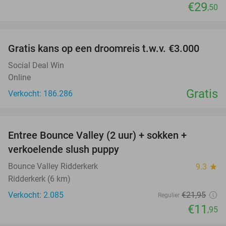
€29
,50
favorite_border
Gratis kans op een droomreis t.w.v. €3.000
Social Deal Win
Online
Gratis
Verkocht: 186.286
favorite_border
Entree Bounce Valley (2 uur) + sokken +
46%
verkoelende slush puppy
Bounce Valley Ridderkerk
9.3
star
Ridderkerk (6 km)
Verkocht: 2.085
€21
,95
Regulier
€11
,95
favorite_border