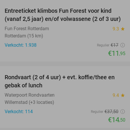
Entreeticket klimbos Fun Forest voor kind
30%
(vanaf 2,5 jaar) en/of volwassene (2 of 3 uur)
Fun Forest Rotterdam
9.3
star
Rotterdam (15 km)
Verkocht: 1.938
€17
Regulier
€11
,95
favorite_border
Rondvaart (2 of 4 uur) + evt. koffie/thee en
61%
gebak of lunch
Waterpoort Rondvaarten
9.4
star
Willemstad (+3 locaties)
Verkocht: 114
€37
,50
Regulier
€14
,50
favorite_border