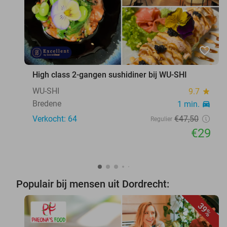
favorite_border
High class 2-gangen sushidiner bij WU-SHI
WU-SHI
9.7
star
Bredene
1 min.
directions_car
Verkocht: 64
€47
,50
Regulier
€29
Populair bij mensen uit Dordrecht:
39%