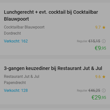
Lunchgerecht + evt. cocktail bij Cocktailbar
34%
Blauwpoort
Cocktailbar Blauwpoort
9.7
star
Dordrecht
Verkocht: 162
€15
,15
Regulier
€9
,95
favorite_border
3-gangen keuzediner bij Restaurant Jut & Jul
35%
Restaurant Jut & Jul
9.6
star
Papendrecht
Verkocht: 128
€46
,25
Regulier
€29
,95
favorite_border