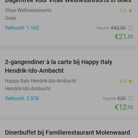
49%
Vitae Wellnessresorts
9.6
star
Goes
Verkocht: 1.162
€42
,50
Regulier
€21
,50
favorite_border
2-gangendiner à la carte bij Happy Italy
35%
Hendrik-Ido-Ambacht
Happy Italy Hendrik-Ido-Ambacht
8.4
star
Hendrik-Ido-Ambacht
Verkocht: 2.576
€20
Regulier
€12
,95
favorite_border
Dinerbuffet bij Familierestaurant Molenwaard
20%