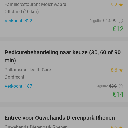
Familierestaurant Molenwaard
9.2
star
Ottoland (10 km)
Verkocht: 322
€14
,99
Regulier
€12
favorite_border
Pedicurebehandeling naar keuze (30, 60 of 90
53%
min)
Philomena Health Care
8.6
star
Dordrecht
Verkocht: 187
€30
Regulier
€14
favorite_border
Entree voor Ouwehands Dierenpark Rhenen
19%
Ouwehands Dierenpark Rhenen
9.5
star