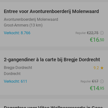
Entree voor Avonturenboerderij Molenwaard
27%
Avonturenboerderij Molenwaard
Groot-Ammers (13 km)
Verkocht: 8.766
€22
,75
Regulier
€16
,50
favorite_border
2-gangendiner à la carte bij Bregje Dordrecht
12%
Bregje Dordrecht
9.2
star
Dordrecht
Verkocht: 611
€17
Regulier
€14
,95
favorite_border
Dagentree voor Vitae Wellnessresorts in Goes