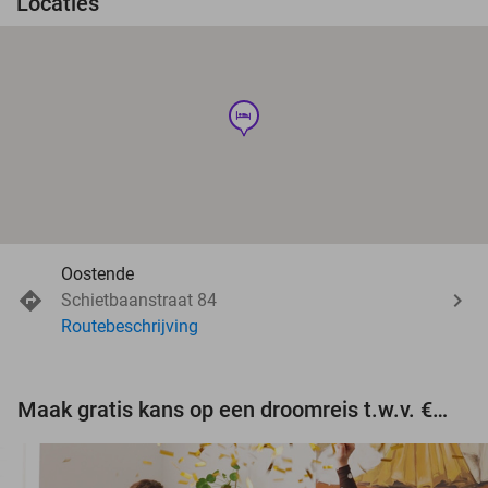
Locaties
hotel
Oostende
Schietbaanstraat 84
Routebeschrijving
Maak gratis kans op een droomreis t.w.v. €3.000!