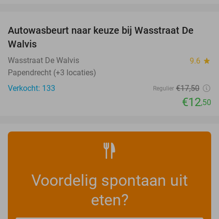
favorite_border
Autowasbeurt naar keuze bij Wasstraat De
29%
Walvis
Wasstraat De Walvis
9.6
star
Papendrecht (+3 locaties)
Verkocht: 133
€17
,50
Regulier
€12
,50
Voordelig spontaan uit
eten?