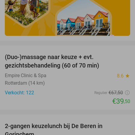
favorite_border
(Duo-)massage naar keuze + evt.
41%
gezichtsbehandeling (60 of 70 min)
Empire Clinic & Spa
8.6
star
Rotterdam (14 km)
Verkocht: 122
€67
,50
Regulier
€39
,50
favorite_border
2-gangen keuzelunch bij De Beren in
43%
Gorinchem