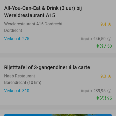
All-You-Can-Eat & Drink (3 uur) bij
19%
Wereldrestaurant A15
Wereldrestaurant A15 Dordrecht
9.4
star
Dordrecht
Verkocht: 275
€46
,50
Regulier
€37
,50
favorite_border
Rijstttafel of 3-gangendiner á la carte
40%
Naab Restaurant
9.3
star
Barendrecht (10 km)
Verkocht: 310
€39
,95
Regulier
€23
,95