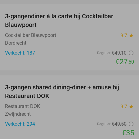
favorite_border
3-gangendiner à la carte bij Cocktailbar
44%
Blauwpoort
Cocktailbar Blauwpoort
9.7
star
Dordrecht
Verkocht: 187
€49
,10
Regulier
€27
,50
favorite_border
3-gangen shared dining-diner + amuse bij
29%
Restaurant DOK
Restaurant DOK
9.7
star
Zwijndrecht
Verkocht: 294
€49
,50
Regulier
€35