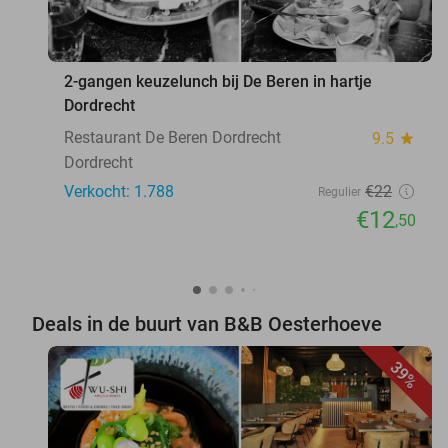
2-gangen keuzelunch bij De Beren in hartje
Dordrecht
Restaurant De Beren Dordrecht
9.5
star
Dordrecht
Verkocht: 1.788
€22
Regulier
€12
,50
Deals in de buurt van B&B Oesterhoeve
39%