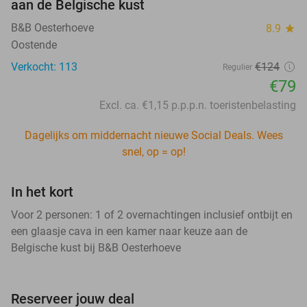
aan de Belgische kust
B&B Oesterhoeve
8.9
star
Oostende
Verkocht: 113
€124
Regulier
€79
Excl. ca. €1,15 p.p.p.n. toeristenbelasting
Dagelijks om middernacht nieuwe Social Deals. Wees
snel, op = op!
In het kort
Voor 2 personen: 1 of 2 overnachtingen inclusief ontbijt en
een glaasje cava in een kamer naar keuze aan de
Belgische kust bij B&B Oesterhoeve
Reserveer jouw deal