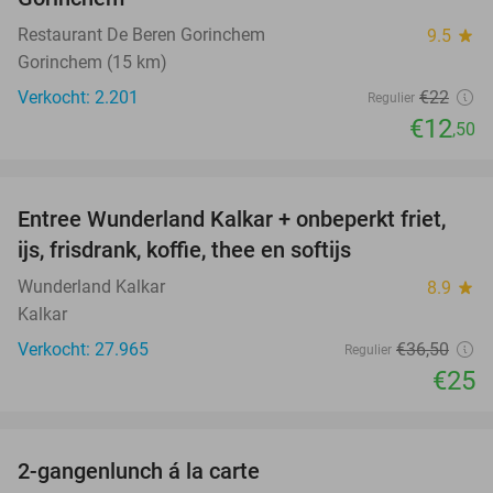
Restaurant De Beren Gorinchem
9.5
star
Gorinchem (15 km)
Verkocht: 2.201
€22
Regulier
€12
,50
favorite_border
Entree Wunderland Kalkar + onbeperkt friet,
32%
ijs, frisdrank, koffie, thee en softijs
Wunderland Kalkar
8.9
star
Kalkar
Verkocht: 27.965
€36
,50
Regulier
€25
favorite_border
2-gangenlunch á la carte
41%