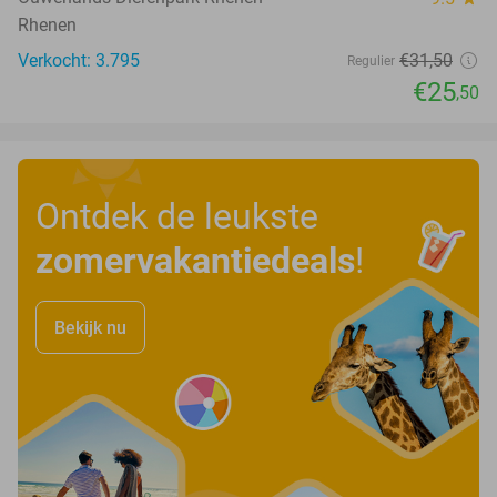
Rhenen
Verkocht: 3.795
€31
,50
Regulier
€25
,50
Ontdek de leukste
zomervakantiedeals
!
Bekijk nu