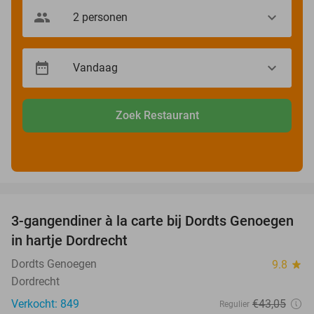
Zoek Restaurant
favorite_border
3-gangendiner à la carte bij Dordts Genoegen
31%
in hartje Dordrecht
Dordts Genoegen
9.8
star
Dordrecht
Verkocht: 849
€43
,05
Regulier