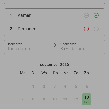
remove_circle_outline
add_circle_outline
1
Kamer
remove_circle_outline
add_circle_outline
2
Personen
Inchecken
Uitchecken
Kies datum
Kies datum
september 2026
Ma
Di
Wo
Do
Vr
Za
Zo
1
2
3
4
5
6
13
7
8
9
10
11
12
€79