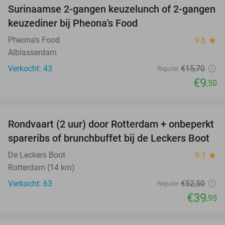
Surinaamse 2-gangen keuzelunch of 2-gangen
39%
keuzediner bij Pheona's Food
Pheona's Food
9.6
star
Alblasserdam
Verkocht: 43
€15
,70
Regulier
€9
,50
favorite_border
Rondvaart (2 uur) door Rotterdam + onbeperkt
24%
spareribs of brunchbuffet bij de Leckers Boot
De Leckers Boot
9.1
star
Rotterdam (14 km)
Verkocht: 63
€52
,50
Regulier
€39
,95