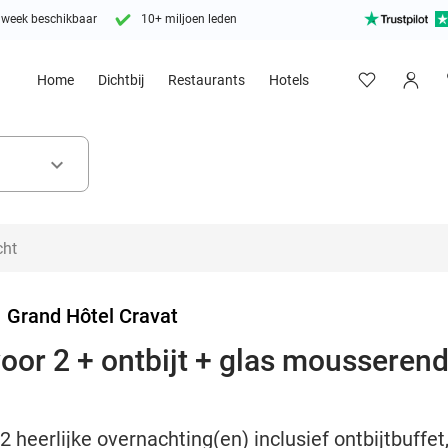
 week beschikbaar
10+ miljoen leden
Home
Dichtbij
Restaurants
Hotels
keyboard_arrow_down
>
Grand Hôtel Cravat
or 2 + ontbijt + glas mousserende
2 heerlijke overnachting(en) inclusief ontbijtbuff