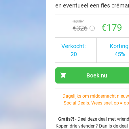
en eventueel een fles créman
Regulier
€179
€326
Verkocht:
Korting
20
45%
shopping_cart
Boek nu
navi
Dagelijks om middernacht nieuw
Social Deals. Wees snel, op = op
Gratis?!
- Deel deze deal met vrien
Kopen drie vrienden? Dan is de deal