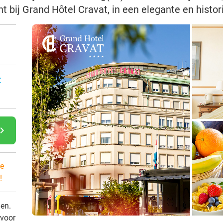
t bij Grand Hôtel Cravat, in een elegante en histor
:
gate_next
e
!
den.
 voor