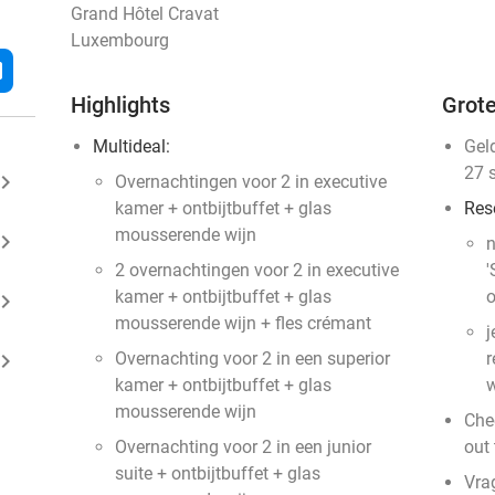
Grand Hôtel Cravat
Luxembourg
l
Highlights
Grote
Multideal:
Gel
27 
ard_arrow_right
Overnachtingen voor 2 in executive
kamer + ontbijtbuffet + glas
Res
mousserende wijn
ard_arrow_right
n
2 overnachtingen voor 2 in executive
'
kamer + ontbijtbuffet + glas
o
ard_arrow_right
mousserende wijn + fles crémant
j
ard_arrow_right
Overnachting voor 2 in een superior
r
kamer + ontbijtbuffet + glas
w
mousserende wijn
Che
Overnachting voor 2 in een junior
out 
suite + ontbijtbuffet + glas
Vra