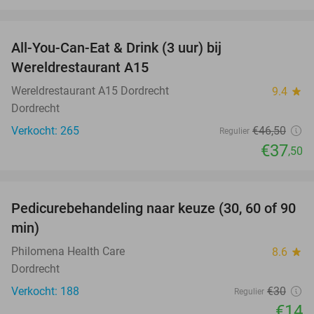
favorite_border
All-You-Can-Eat & Drink (3 uur) bij
19%
Wereldrestaurant A15
Wereldrestaurant A15 Dordrecht
9.4
star
Dordrecht
Verkocht: 265
€46
,50
Regulier
€37
,50
favorite_border
Pedicurebehandeling naar keuze (30, 60 of 90
53%
min)
Philomena Health Care
8.6
star
Dordrecht
Verkocht: 188
€30
Regulier
€14