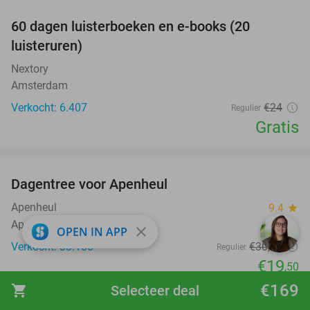
100%
60 dagen luisterboeken en e-books (20
luisteruren)
Nextory
Amsterdam
Verkocht: 6.407
€24
Regulier
Gratis
favorite_border
Dagentree voor Apenheul
36%
Apenheul
9.4
star
Apeldoorn
close
OPEN IN APP
Verkocht: 33.160
€30
,50
Regulier
€19
,50
€169
shopping_cart
Selecteer deal