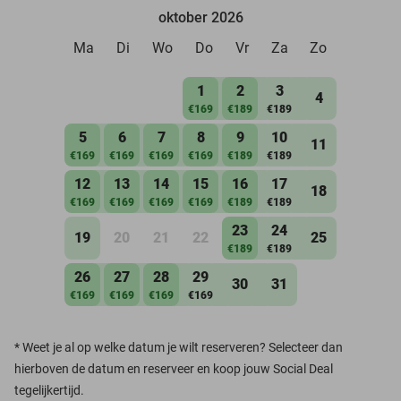
oktober 2026
Ma
Di
Wo
Do
Vr
Za
Zo
1
2
3
4
€169
€189
€189
5
6
7
8
9
10
11
€169
€169
€169
€169
€189
€189
12
13
14
15
16
17
18
€169
€169
€169
€169
€189
€189
23
24
19
20
21
22
25
€189
€189
26
27
28
29
30
31
€169
€169
€169
€169
*
Weet je al op welke datum je wilt reserveren? Selecteer dan
hierboven de datum en reserveer en koop jouw Social Deal
tegelijkertijd.