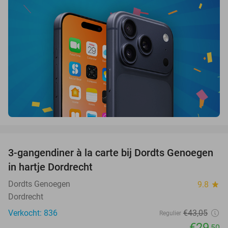
favorite_border
3-gangendiner à la carte bij Dordts Genoegen
31%
in hartje Dordrecht
Dordts Genoegen
9.8
star
Dordrecht
Verkocht: 836
€43
,05
Regulier
€29
,50