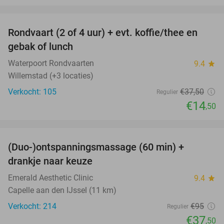
favorite_border
Rondvaart (2 of 4 uur) + evt. koffie/thee en
61%
gebak of lunch
Waterpoort Rondvaarten
9.4
star
Willemstad (+3 locaties)
Verkocht: 105
€37
,50
Regulier
€14
,50
favorite_border
(Duo-)ontspanningsmassage (60 min) +
61%
drankje naar keuze
Emerald Aesthetic Clinic
9.4
star
Capelle aan den IJssel (11 km)
Verkocht: 214
€95
Regulier
€37
,50