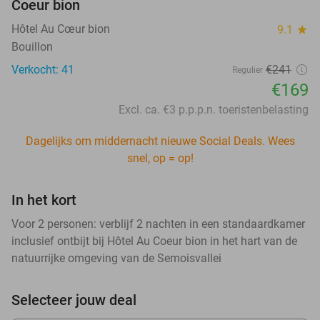
Coeur bion
Hôtel Au Cœur bion
9.1
star
Bouillon
Verkocht: 41
€241
Regulier
€169
Excl. ca. €3 p.p.p.n. toeristenbelasting
Dagelijks om middernacht nieuwe Social Deals. Wees
snel, op = op!
In het kort
Voor 2 personen: verblijf 2 nachten in een standaardkamer
inclusief ontbijt bij Hôtel Au Coeur bion in het hart van de
natuurrijke omgeving van de Semoisvallei
Selecteer jouw deal