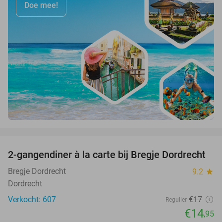
Doe mee!
favorite_border
2-gangendiner à la carte bij Bregje Dordrecht
12%
Bregje Dordrecht
9.2
star
Dordrecht
Verkocht: 607
€17
Regulier
€14
,95