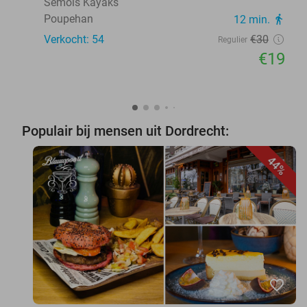
Semois Kayaks
Poupehan
12 min.
directions_walk
Verkocht: 54
€30
Regulier
€19
Populair bij mensen uit Dordrecht:
44%
favorite_border