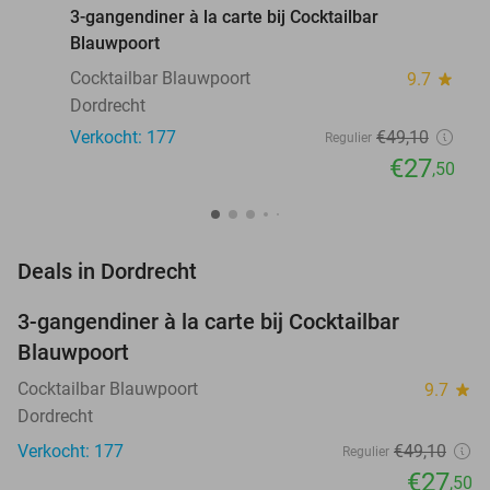
3-gangendiner à la carte bij Cocktailbar
Blauwpoort
Cocktailbar Blauwpoort
9.7
star
Dordrecht
Verkocht: 177
€49
,10
Regulier
€27
,50
favorite_border
Deals in Dordrecht
3-gangendiner à la carte bij Cocktailbar
44%
Blauwpoort
Cocktailbar Blauwpoort
9.7
star
Dordrecht
Verkocht: 177
€49
,10
Regulier
€27
,50