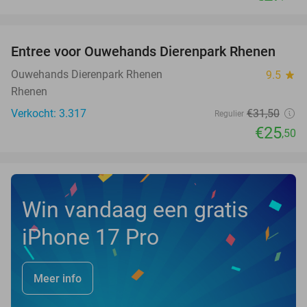
favorite_border
Entree voor Ouwehands Dierenpark Rhenen
19%
Ouwehands Dierenpark Rhenen
9.5
star
Rhenen
Verkocht: 3.317
€31
,50
Regulier
€25
,50
Win vandaag een gratis
iPhone 17 Pro
Meer info