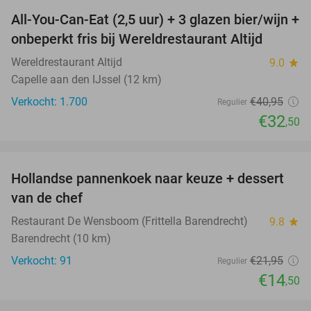
All-You-Can-Eat (2,5 uur) + 3 glazen bier/wijn +
21%
onbeperkt fris bij Wereldrestaurant Altijd
Wereldrestaurant Altijd
9.0
star
Capelle aan den IJssel (12 km)
Verkocht: 1.700
€40
,95
Regulier
€32
,50
favorite_border
Hollandse pannenkoek naar keuze + dessert
34%
van de chef
Restaurant De Wensboom (Frittella Barendrecht)
9.8
star
Barendrecht (10 km)
Verkocht: 91
€21
,95
Regulier
€14
,50
favorite_border