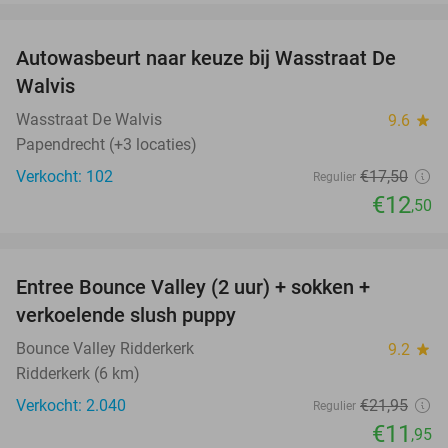
favorite_border
Autowasbeurt naar keuze bij Wasstraat De
29%
Walvis
Wasstraat De Walvis
9.6
star
Papendrecht (+3 locaties)
Verkocht: 102
€17
,50
Regulier
€12
,50
favorite_border
Entree Bounce Valley (2 uur) + sokken +
46%
verkoelende slush puppy
Bounce Valley Ridderkerk
9.2
star
Ridderkerk (6 km)
Verkocht: 2.040
€21
,95
Regulier
€11
,95