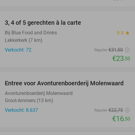
favorite_border
3, 4 of 5 gerechten à la carte
25%
Bij Blue Food and Drinks
9.9
star
Lekkerkerk (7 km)
Verkocht: 72
€31
,50
Regulier
€23
,50
favorite_border
Entree voor Avonturenboerderij Molenwaard
27%
Avonturenboerderij Molenwaard
Groot-Ammers (13 km)
Verkocht: 8.637
€22
,75
Regulier
€16
,50
favorite_border