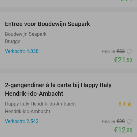
favorite_border
Entree voor Boudewijn Seapark
35%
Boudewijn Seapark
Brugge
Verkocht: 4.038
€33
Regulier
€21
,50
favorite_border
2-gangendiner à la carte bij Happy Italy
35%
Hendrik-Ido-Ambacht
Happy Italy Hendrik-Ido-Ambacht
8.4
star
Hendrik-Ido-Ambacht
Verkocht: 2.542
€20
Regulier
€12
,95