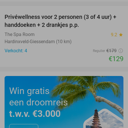
favorite_border
Privéwellness voor 2 personen (3 of 4 uur) +
28%
handdoeken + 2 drankjes p.p.
The Spa Room
9.2
star
Hardinxveld-Giessendam (10 km)
Verkocht: 4
€179
Regulier
€129
Win gratis
een droomreis
t.w.v. €3.000