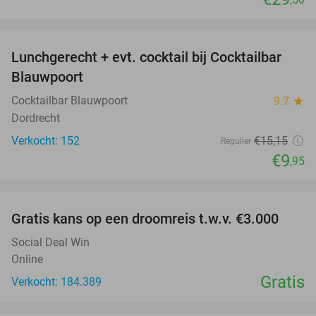
favorite_border
Lunchgerecht + evt. cocktail bij Cocktailbar
34%
Blauwpoort
Cocktailbar Blauwpoort
9.7
star
Dordrecht
Verkocht: 152
€15
,15
Regulier
€9
,95
favorite_border
Gratis kans op een droomreis t.w.v. €3.000
Social Deal Win
Online
Gratis
Verkocht: 184.389