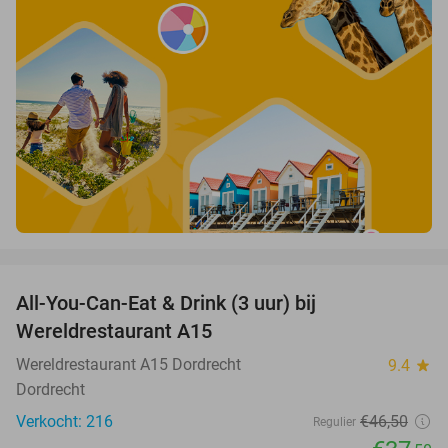
favorite_border
All-You-Can-Eat & Drink (3 uur) bij
19%
Wereldrestaurant A15
Wereldrestaurant A15 Dordrecht
9.4
star
Dordrecht
Verkocht: 216
€46
,50
Regulier