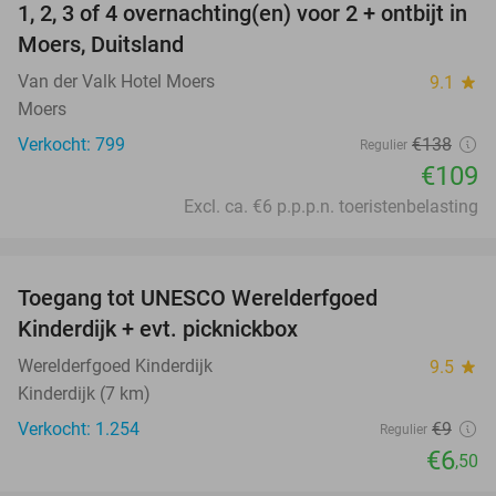
1, 2, 3 of 4 overnachting(en) voor 2 + ontbijt in
21%
Moers, Duitsland
Van der Valk Hotel Moers
9.1
star
Moers
Verkocht: 799
€138
Regulier
€109
Excl. ca. €6 p.p.p.n. toeristenbelasting
favorite_border
Toegang tot UNESCO Werelderfgoed
28%
Kinderdijk + evt. picknickbox
Werelderfgoed Kinderdijk
9.5
star
Kinderdijk (7 km)
Verkocht: 1.254
€9
Regulier
€6
,50
favorite_border