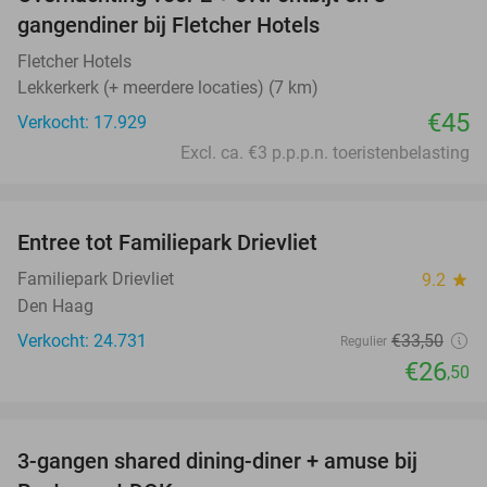
gangendiner bij Fletcher Hotels
Fletcher Hotels
Lekkerkerk (+ meerdere locaties) (7 km)
€45
Verkocht: 17.929
Excl. ca. €3 p.p.p.n. toeristenbelasting
favorite_border
Entree tot Familiepark Drievliet
21%
Familiepark Drievliet
9.2
star
Den Haag
Verkocht: 24.731
€33
,50
Regulier
€26
,50
favorite_border
3-gangen shared dining-diner + amuse bij
29%