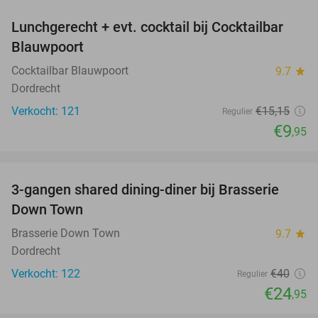
Lunchgerecht + evt. cocktail bij Cocktailbar
34%
Blauwpoort
Cocktailbar Blauwpoort
9.7
star
Dordrecht
Verkocht: 121
€15
,15
Regulier
€9
,95
favorite_border
3-gangen shared dining-diner bij Brasserie
38%
Down Town
Brasserie Down Town
9.7
star
Dordrecht
Verkocht: 122
€40
Regulier
€24
,95
favorite_border