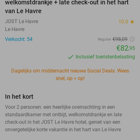
welkomstdrankje + late check-out in het hart
van Le Havre
JOST Le Havre
10.0
star
Le Havre
Verkocht: 54
€98,09
Regulier
€82
,95
Inclusief toeristenbelasting
Dagelijks om middernacht nieuwe Social Deals. Wees
snel, op = op!
In het kort
Voor 2 personen: een heerlijke overnachting in een
standaardkamer met ontbijt, welkomstdrankje en late
check-out in het JOST Le Havre hotel, geniet van een
onvergetelijke korte vakantie in het hart van Le Havre