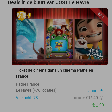
Deals in de buurt van JOST Le Havre
40%
favorite_border
Ticket de cinéma dans un cinéma Pathé en
France
Pathé France
Le Havre (+76 locaties)
6 min.
directions_walk
Verkocht: 73
€16
,40
Regulier
€9
,90