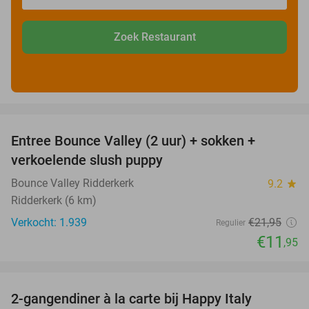
Zoek Restaurant
favorite_border
Entree Bounce Valley (2 uur) + sokken +
46%
verkoelende slush puppy
Bounce Valley Ridderkerk
9.2
star
Ridderkerk (6 km)
Verkocht: 1.939
€21
,95
Regulier
€11
,95
favorite_border
2-gangendiner à la carte bij Happy Italy
35%