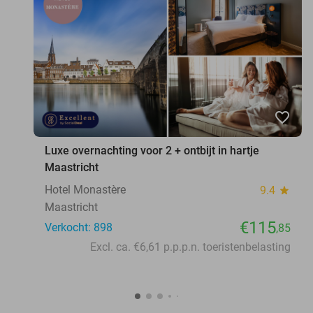
favorite_border
Luxe overnachting voor 2 + ontbijt in hartje
Maastricht
Hotel Monastère
9.4
star
Maastricht
€115
Verkocht: 898
,85
Excl. ca. €6,61 p.p.p.n. toeristenbelasting