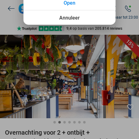
Open
7 dagen per week beschikbaar
10+ miljoen leden
Annuleer
Bereikbaar tot 23:00
9,4
op basis van
205.814 reviews
Ontdek 15.000+ deals
15%
7 dagen per week beschikbaar
10+ miljoen leden
favorite_border
Overnachting voor 2 + ontbijt +