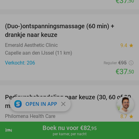
€37
,50
favorite_border
(Duo-)ontspanningsmassage (60 min) +
61%
drankje naar keuze
Emerald Aesthetic Clinic
9.4
star
Capelle aan den IJssel (11 km)
Verkocht: 206
€95
Regulier
€37
,50
favorite_border
Pedicurebehandeling naar keuze (30, 60 of 90
53%
close
OPEN IN APP
min)
Philomena Health Care
8.7
star
Dordrecht
Boek nu voor €82
,95
hotel
shopping_cart
Boek nu
navigate_next
Verkocht: 181
€30
Regulier
per kamer, per nacht