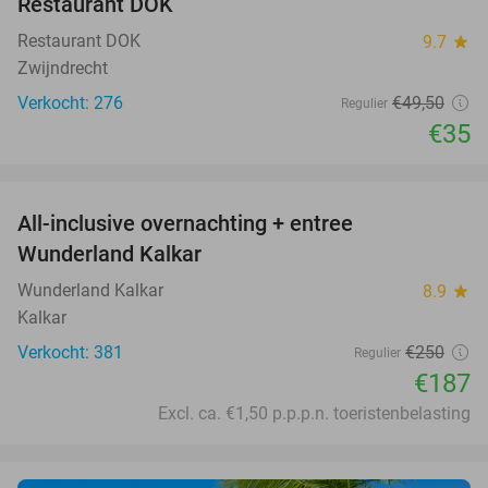
Restaurant DOK
Restaurant DOK
9.7
star
Zwijndrecht
Verkocht: 276
€49
,50
Regulier
€35
favorite_border
All-inclusive overnachting + entree
25%
Wunderland Kalkar
Wunderland Kalkar
8.9
star
Kalkar
Verkocht: 381
€250
Regulier
€187
Excl. ca. €1,50 p.p.p.n. toeristenbelasting