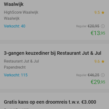
NEW
Waalwijk
TODAY
HighScore Waalwijk
9.5
star
Waalwijk
Verkocht: 40
€20
,95
Regulier
€13
,95
favorite_border
3-gangen keuzediner bij Restaurant Jut & Jul
35%
Restaurant Jut & Jul
9.6
star
Papendrecht
Verkocht: 115
€46
,25
Regulier
€29
,95
favorite_border
Gratis kans op een droomreis t.w.v. €3.000