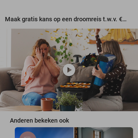
Maak gratis kans op een droomreis t.w.v. €3.000!
play_circle
Anderen bekeken ook