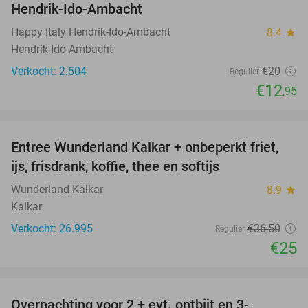
Hendrik-Ido-Ambacht
Happy Italy Hendrik-Ido-Ambacht
8.4
star
Hendrik-Ido-Ambacht
Verkocht: 2.504
€20
Regulier
€12
,95
favorite_border
Entree Wunderland Kalkar + onbeperkt friet,
32%
ijs, frisdrank, koffie, thee en softijs
Wunderland Kalkar
8.9
star
Kalkar
Verkocht: 26.995
€36
,50
Regulier
€25
favorite_border
Overnachting voor 2 + evt. ontbijt en 3-