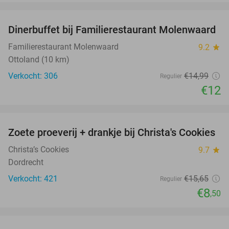
favorite_border
Dinerbuffet bij Familierestaurant Molenwaard
20%
Familierestaurant Molenwaard
9.2
star
Ottoland (10 km)
Verkocht: 306
€14
,99
Regulier
€12
favorite_border
Zoete proeverij + drankje bij Christa's Cookies
46%
Christa’s Cookies
9.7
star
Dordrecht
Verkocht: 421
€15
,65
Regulier
€8
,50
favorite_border