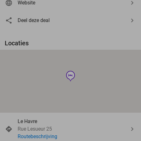
Website
Deel deze deal
Locaties
hotel
Le Havre
Rue Lesueur 25
Routebeschrijving