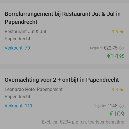
Borrelarrangement bij Restaurant Jut & Jul in
34%
Papendrecht
Restaurant Jut & Jul
9.6
star
Papendrecht
Verkocht: 70
€22
,75
Regulier
€14
,95
favorite_border
Overnachting voor 2 + ontbijt in Papendrecht
26%
Leonardo Hotel Papendrecht
9.8
star
Papendrecht
Verkocht: 111
€148
Regulier
€109
Excl. ca. €2,34 p.p.p.n. toeristenbelasting