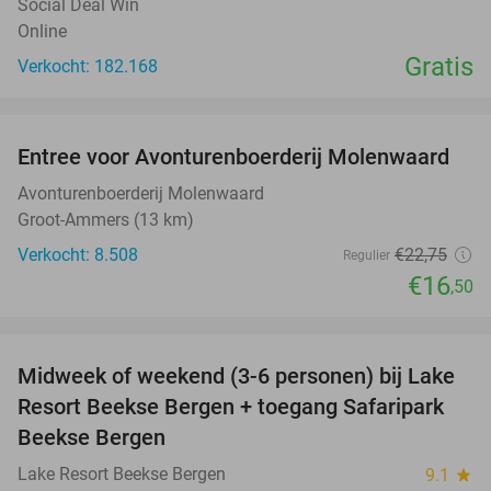
Social Deal Win
Online
Gratis
Verkocht: 182.168
favorite_border
Entree voor Avonturenboerderij Molenwaard
27%
Avonturenboerderij Molenwaard
Groot-Ammers (13 km)
Verkocht: 8.508
€22
,75
Regulier
€16
,50
favorite_border
Midweek of weekend (3-6 personen) bij Lake
53%
Resort Beekse Bergen + toegang Safaripark
Beekse Bergen
Lake Resort Beekse Bergen
9.1
star