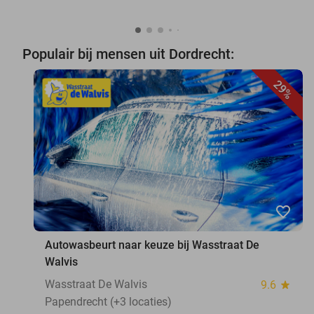
Populair bij mensen uit Dordrecht:
29%
favorite_border
Autowasbeurt naar keuze bij Wasstraat De
Walvis
Wasstraat De Walvis
9.6
star
Papendrecht (+3 locaties)