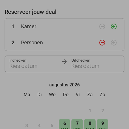
Reserveer jouw deal
remove_circle_outline
add_circle_outline
1
Kamer
remove_circle_outline
add_circle_outline
2
Personen
Inchecken
Uitchecken
Kies datum
Kies datum
augustus 2026
Ma
Di
Wo
Do
Vr
Za
Zo
1
2
6
7
8
9
3
4
5