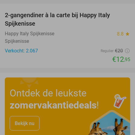
2-gangendiner à la carte bij Happy Italy
35%
Spijkenisse
Happy Italy Spijkenisse
8.8
star
Spijkenisse
Verkocht: 2.067
€20
Regulier
€12
,95
Ontdek de leukste
zomervakantiedeals
!
Bekijk nu