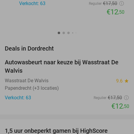
Verkocht: 63
€17
,50
Regulier
€12
,50
favorite_border
Deals in Dordrecht
Autowasbeurt naar keuze bij Wasstraat De
29%
Walvis
Wasstraat De Walvis
9.6
star
Papendrecht (+3 locaties)
Verkocht: 63
€17
,50
Regulier
€12
,50
favorite_border
1,5 uur onbeperkt gamen bij HighScore
33%