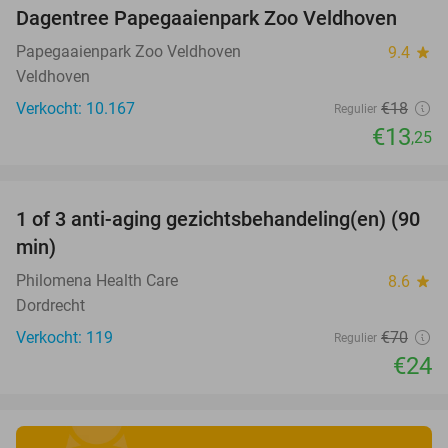
Dagentree Papegaaienpark Zoo Veldhoven
26%
Papegaaienpark Zoo Veldhoven
9.4
star
Veldhoven
Verkocht: 10.167
€18
Regulier
€13
,25
favorite_border
1 of 3 anti-aging gezichtsbehandeling(en) (90
66%
min)
Philomena Health Care
8.6
star
Dordrecht
Verkocht: 119
€70
Regulier
€24