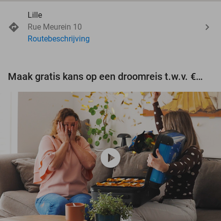
Lille
Rue Meurein 10
Routebeschrijving
Maak gratis kans op een droomreis t.w.v. €3.000!
play_circle