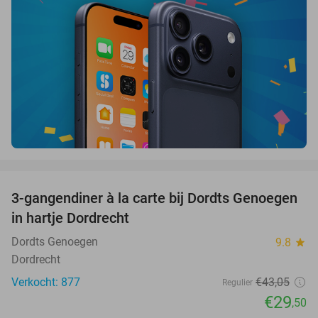
favorite_border
3-gangendiner à la carte bij Dordts Genoegen
31%
in hartje Dordrecht
Dordts Genoegen
9.8
star
Dordrecht
Verkocht: 877
€43
,05
Regulier
€29
,50