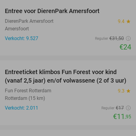
Entree voor DierenPark Amersfoort
24%
DierenPark Amersfoort
9.4
star
Amersfoort
Verkocht: 9.527
€31
,50
Regulier
€24
favorite_border
Entreeticket klimbos Fun Forest voor kind
30%
(vanaf 2,5 jaar) en/of volwassene (2 of 3 uur)
Fun Forest Rotterdam
9.3
star
Rotterdam (15 km)
Verkocht: 2.011
€17
Regulier
€11
,95
favorite_border