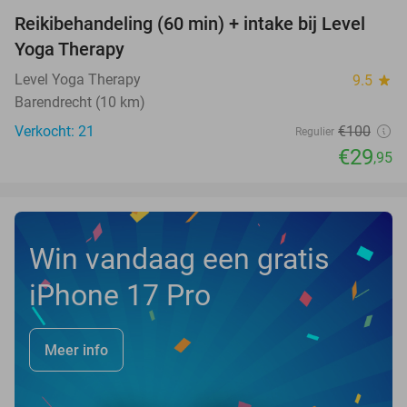
Reikibehandeling (60 min) + intake bij Level
70%
Yoga Therapy
Level Yoga Therapy
9.5
star
Barendrecht (10 km)
Verkocht: 21
€100
Regulier
€29
,95
Win vandaag een gratis
iPhone 17 Pro
Meer info