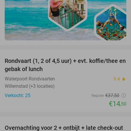
favorite_border
Rondvaart (1, 2 of 4,5 uur) + evt. koffie/thee en
61%
gebak of lunch
Waterpoort Rondvaarten
9.4
star
Willemstad (+3 locaties)
Verkocht: 25
€37
,50
Regulier
€14
,50
favorite_border
Overnachting voor 2 + ontbijt + late check-out
41%