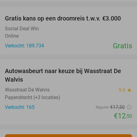
favorite_border
Gratis kans op een droomreis t.w.v. €3.000
Social Deal Win
Online
Gratis
Verkocht: 189.734
favorite_border
Autowasbeurt naar keuze bij Wasstraat De
29%
Walvis
Wasstraat De Walvis
9.6
star
Papendrecht (+3 locaties)
Verkocht: 165
€17
,50
Regulier
€12
,50