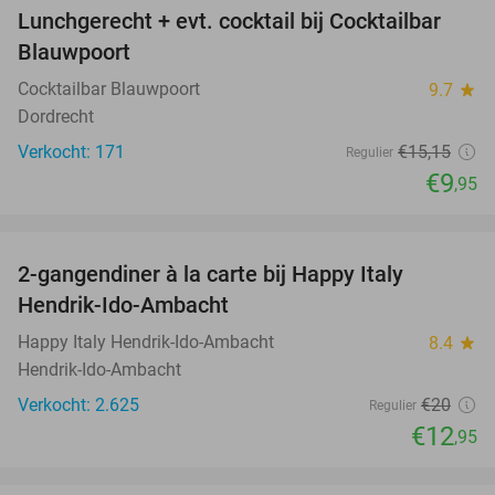
Lunchgerecht + evt. cocktail bij Cocktailbar
34%
Blauwpoort
Cocktailbar Blauwpoort
9.7
star
Dordrecht
Verkocht: 171
€15
,15
Regulier
€9
,95
favorite_border
2-gangendiner à la carte bij Happy Italy
35%
Hendrik-Ido-Ambacht
Happy Italy Hendrik-Ido-Ambacht
8.4
star
Hendrik-Ido-Ambacht
Verkocht: 2.625
€20
Regulier
€12
,95
favorite_border