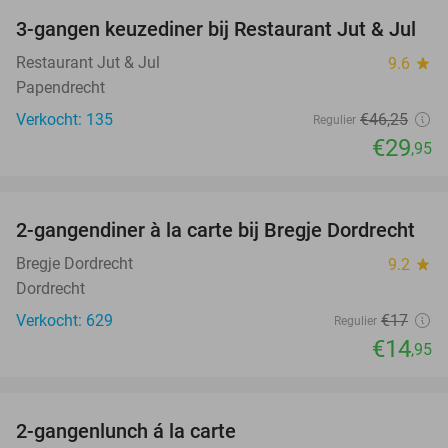
3-gangen keuzediner bij Restaurant Jut & Jul
35%
Restaurant Jut & Jul
9.6
star
Papendrecht
Verkocht: 135
€46
,25
Regulier
€29
,95
favorite_border
2-gangendiner à la carte bij Bregje Dordrecht
12%
Bregje Dordrecht
9.2
star
Dordrecht
Verkocht: 629
€17
Regulier
€14
,95
favorite_border
2-gangenlunch á la carte
41%