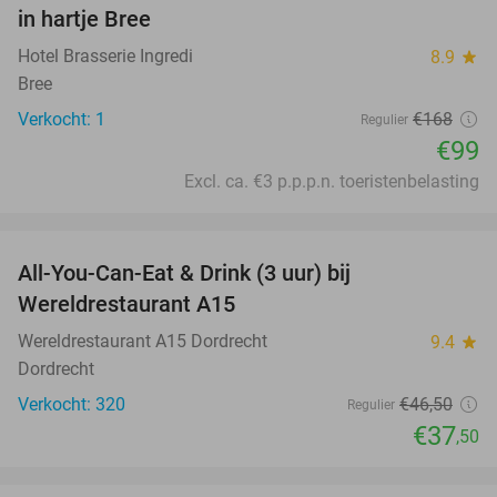
NEW
in hartje Bree
TODAY
Hotel Brasserie Ingredi
8.9
star
Bree
Verkocht: 1
€168
Regulier
€99
Excl. ca. €3 p.p.p.n. toeristenbelasting
favorite_border
All-You-Can-Eat & Drink (3 uur) bij
19%
Wereldrestaurant A15
Wereldrestaurant A15 Dordrecht
9.4
star
Dordrecht
Verkocht: 320
€46
,50
Regulier
€37
,50
favorite_border