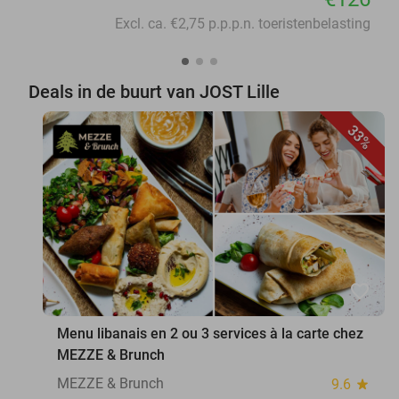
Excl. ca. €2,75 p.p.p.n. toeristenbelasting
Deals in de buurt van JOST Lille
33%
favorite_border
Menu libanais en 2 ou 3 services à la carte chez
MEZZE & Brunch
MEZZE & Brunch
9.6
star