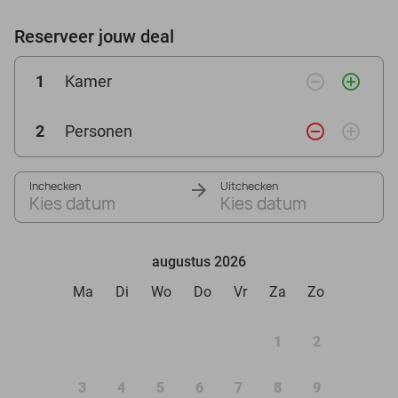
Reserveer jouw deal
remove_circle_outline
add_circle_outline
1
Kamer
remove_circle_outline
add_circle_outline
2
Personen
Inchecken
Uitchecken
Kies datum
Kies datum
augustus 2026
Ma
Di
Wo
Do
Vr
Za
Zo
1
2
3
4
5
6
7
8
9