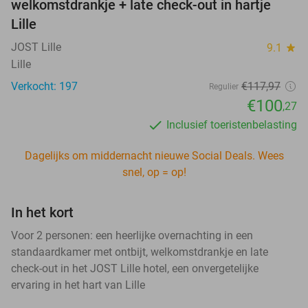
welkomstdrankje + late check-out in hartje
Lille
JOST Lille
9.1
star
Lille
Verkocht: 197
€117,97
Regulier
€100
,27
Inclusief toeristenbelasting
Dagelijks om middernacht nieuwe Social Deals. Wees
snel, op = op!
In het kort
Voor 2 personen: een heerlijke overnachting in een
standaardkamer met ontbijt, welkomstdrankje en late
check-out in het JOST Lille hotel, een onvergetelijke
ervaring in het hart van Lille