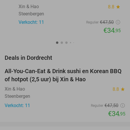
Xin & Hao
8.8
star
Steenbergen
Verkocht: 11
€47
,50
Regulier
€34
,95
favorite_border
Deals in Dordrecht
All-You-Can-Eat & Drink sushi en Korean BBQ
26%
NEW
of hotpot (2,5 uur) bij Xin & Hao
TODAY
Xin & Hao
8.8
star
Steenbergen
Verkocht: 11
€47
,50
Regulier
€34
,95
favorite_border