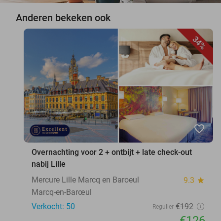
Anderen bekeken ook
34%
favorite_border
Overnachting voor 2 + ontbijt + late check-out
nabij Lille
Mercure Lille Marcq en Baroeul
9.3
star
Marcq-en-Barœul
Verkocht: 50
€192
Regulier
€126