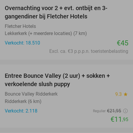
Overnachting voor 2 + evt. ontbijt en 3-
gangendiner bij Fletcher Hotels
Fletcher Hotels
Lekkerkerk (+ meerdere locaties) (7 km)
€45
Verkocht: 18.510
Excl. ca. €3 p.p.p.n. toeristenbelasting
favorite_border
Entree Bounce Valley (2 uur) + sokken +
46%
verkoelende slush puppy
Bounce Valley Ridderkerk
9.3
star
Ridderkerk (6 km)
Verkocht: 2.118
€21
,95
Regulier
€11
,95
favorite_border