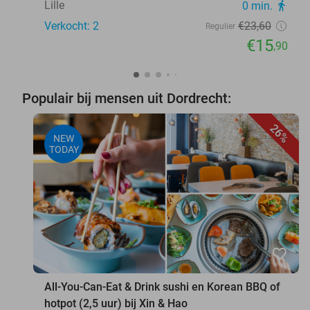
Lille
0 min.
directions_walk
Verkocht: 2
€23
,60
Regulier
€15
,90
Populair bij mensen uit Dordrecht:
26%
NEW
TODAY
favorite_border
All-You-Can-Eat & Drink sushi en Korean BBQ of
hotpot (2,5 uur) bij Xin & Hao