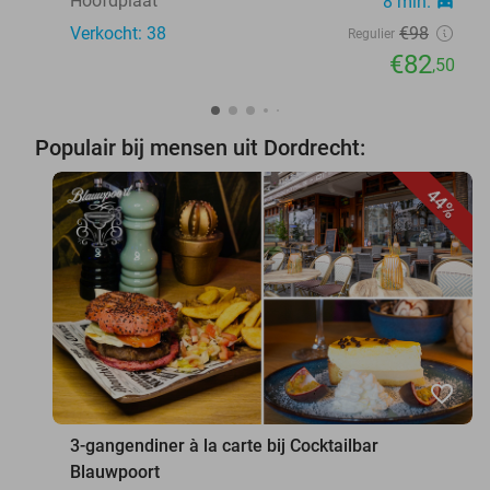
Hoofdplaat
8 min.
directions_car
Verkocht: 38
€98
Regulier
€82
,50
Populair bij mensen uit Dordrecht:
44%
favorite_border
3-gangendiner à la carte bij Cocktailbar
Blauwpoort