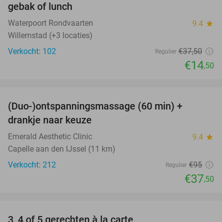
gebak of lunch
Waterpoort Rondvaarten
9.4
star
Willemstad (+3 locaties)
Verkocht: 102
€37
,50
Regulier
€14
,50
favorite_border
(Duo-)ontspanningsmassage (60 min) +
61%
drankje naar keuze
Emerald Aesthetic Clinic
9.4
star
Capelle aan den IJssel (11 km)
Verkocht: 212
€95
Regulier
€37
,50
favorite_border
3, 4 of 5 gerechten à la carte