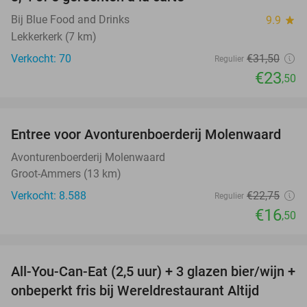
25%
Bij Blue Food and Drinks
9.9
star
Lekkerkerk (7 km)
Verkocht: 70
€31
,50
Regulier
€23
,50
favorite_border
Entree voor Avonturenboerderij Molenwaard
27%
Avonturenboerderij Molenwaard
Groot-Ammers (13 km)
Verkocht: 8.588
€22
,75
Regulier
€16
,50
favorite_border
All-You-Can-Eat (2,5 uur) + 3 glazen bier/wijn +
21%
onbeperkt fris bij Wereldrestaurant Altijd