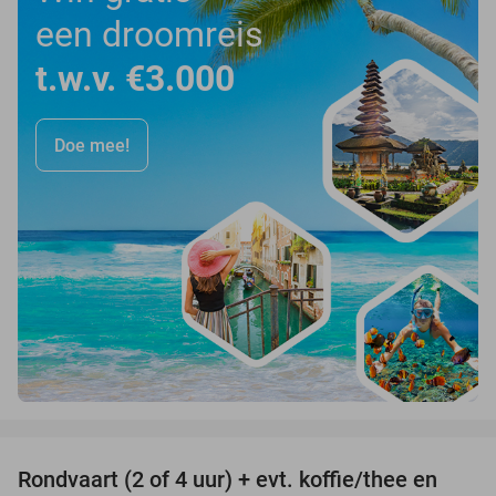
een droomreis
t.w.v. €3.000
Doe mee!
favorite_border
Rondvaart (2 of 4 uur) + evt. koffie/thee en
61%