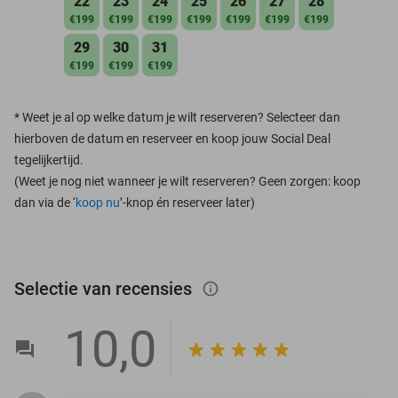
22
23
24
25
26
27
28
€199
€199
€199
€199
€199
€199
€199
29
30
31
€199
€199
€199
*
Weet je al op welke datum je wilt reserveren? Selecteer dan
hierboven de datum en reserveer en koop jouw Social Deal
tegelijkertijd.
(Weet je nog niet wanneer je wilt reserveren? Geen zorgen: koop
dan via de ‘
koop nu
’-knop én reserveer later)
Selectie van recensies
info_outlined
10,0