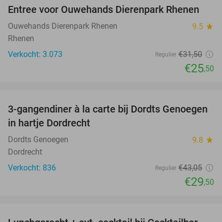
Entree voor Ouwehands Dierenpark Rhenen
19%
Ouwehands Dierenpark Rhenen
9.5
star
Rhenen
Verkocht: 3.073
€31
,50
Regulier
€25
,50
favorite_border
3-gangendiner à la carte bij Dordts Genoegen
31%
in hartje Dordrecht
Dordts Genoegen
9.8
star
Dordrecht
Verkocht: 836
€43
,05
Regulier
€29
,50
favorite_border