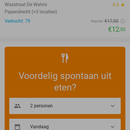
Wasstraat De Walvis
9.6
star
Papendrecht (+3 locaties)
Verkocht: 79
€17
,50
Regulier
€12
,50
Voordelig spontaan uit
eten?