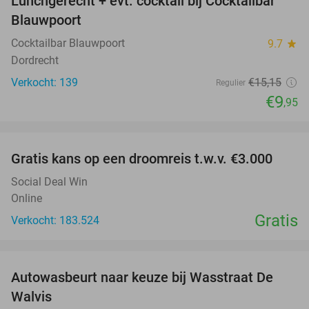
Lunchgerecht + evt. cocktail bij Cocktailbar
34%
Blauwpoort
Cocktailbar Blauwpoort
9.7
star
Dordrecht
Verkocht: 139
€15
,15
Regulier
€9
,95
favorite_border
Gratis kans op een droomreis t.w.v. €3.000
Social Deal Win
Online
Gratis
Verkocht: 183.524
favorite_border
Autowasbeurt naar keuze bij Wasstraat De
29%
Walvis