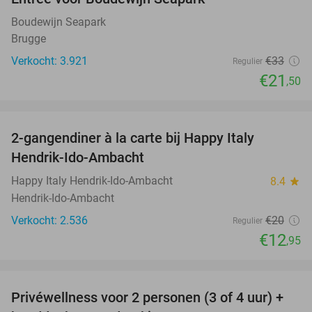
35%
Boudewijn Seapark
Brugge
Verkocht: 3.921
€33
Regulier
€21
,50
favorite_border
2-gangendiner à la carte bij Happy Italy
35%
Hendrik-Ido-Ambacht
Happy Italy Hendrik-Ido-Ambacht
8.4
star
Hendrik-Ido-Ambacht
Verkocht: 2.536
€20
Regulier
€12
,95
favorite_border
Privéwellness voor 2 personen (3 of 4 uur) +
28%