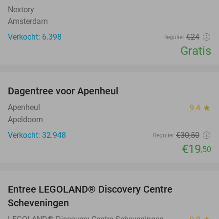
Nextory
Amsterdam
Verkocht: 6.398
€24
Regulier
Gratis
favorite_border
Dagentree voor Apenheul
36%
Apenheul
9.4
star
Apeldoorn
Verkocht: 32.948
€30
,50
Regulier
€19
,50
favorite_border
Entree LEGOLAND® Discovery Centre
25%
Scheveningen