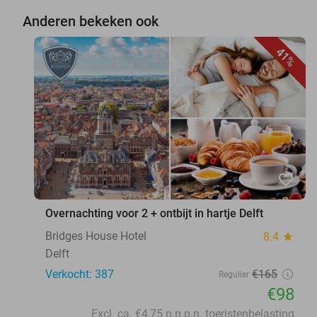
Anderen bekeken ook
41%
favorite_border
Overnachting voor 2 + ontbijt in hartje Delft
Bridges House Hotel
8.4
star
Delft
Verkocht: 387
€165
Regulier
€98
Excl. ca. €4,75 p.p.p.n. toeristenbelasting