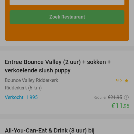
Zoek Restaurant
favorite_border
Entree Bounce Valley (2 uur) + sokken +
46%
verkoelende slush puppy
Bounce Valley Ridderkerk
9.2
star
Ridderkerk (6 km)
Verkocht: 1.995
€21
,95
Regulier
€11
,95
favorite_border
All-You-Can-Eat & Drink (3 uur) bij
19%