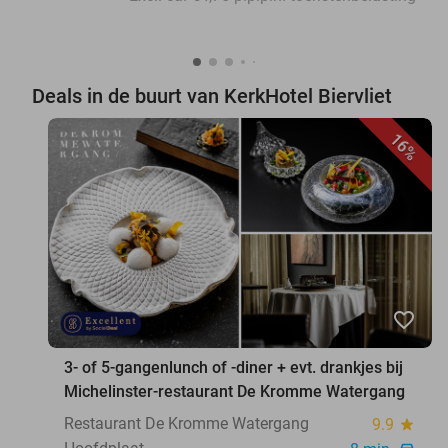
Deals in de buurt van KerkHotel Biervliet
16%
favorite_border
3- of 5-gangenlunch of -diner + evt. drankjes bij
Michelinster-restaurant De Kromme Watergang
Restaurant De Kromme Watergang
9.9
star