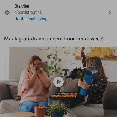
Biervliet
Noordstraat 46
Routebeschrijving
Maak gratis kans op een droomreis t.w.v. €3.000!
play_circle