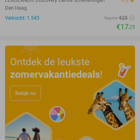
LEGOLAND® Discovery Centre Scheveningen
9.0
star
Den Haag
Verkocht: 1.543
€23
Regulier
€17
,25
Ontdek de leukste
zomervakantiedeals
!
Bekijk nu