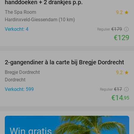
handdoeken + 2 drankjes p.p.
The Spa Room
9.2
star
Hardinxveld-Giessendam (10 km)
Verkocht: 4
€179
Regulier
€129
favorite_border
2-gangendiner à la carte bij Bregje Dordrecht
12%
Bregje Dordrecht
9.2
star
Dordrecht
Verkocht: 599
€17
Regulier
€14
,95
Win gratis