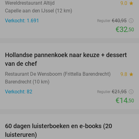
Wereldrestaurant Altijd
9.0
star
Capelle aan den IJssel (12 km)
Verkocht: 1.691
€40
,95
Regulier
€32
,50
favorite_border
Hollandse pannenkoek naar keuze + dessert
34%
van de chef
Restaurant De Wensboom (Frittella Barendrecht)
9.8
star
Barendrecht (10 km)
Verkocht: 82
€21
,95
Regulier
€14
,50
favorite_border
100%
60 dagen luisterboeken en e-books (20
luisteruren)