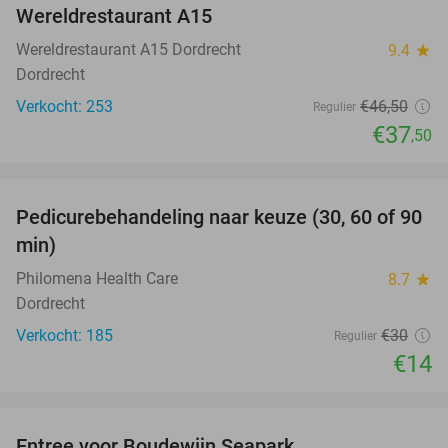
Wereldrestaurant A15
Wereldrestaurant A15 Dordrecht
9.4
star
Dordrecht
Verkocht: 253
€46
,50
Regulier
€37
,50
favorite_border
Pedicurebehandeling naar keuze (30, 60 of 90
53%
min)
Philomena Health Care
8.7
star
Dordrecht
Verkocht: 185
€30
Regulier
€14
favorite_border
Entree voor Boudewijn Seapark