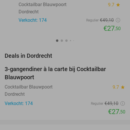
Cocktailbar Blauwpoort
9.7
star
Dordrecht
Verkocht: 174
€49
,10
Regulier
€27
,50
favorite_border
Deals in Dordrecht
3-gangendiner à la carte bij Cocktailbar
44%
Blauwpoort
Cocktailbar Blauwpoort
9.7
star
Dordrecht
Verkocht: 174
€49
,10
Regulier
€27
,50
favorite_border