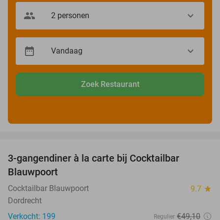
Zoek Restaurant
favorite_border
3-gangendiner à la carte bij Cocktailbar
44%
Blauwpoort
Cocktailbar Blauwpoort
9.7
star
Dordrecht
Verkocht: 199
€49
,10
Regulier