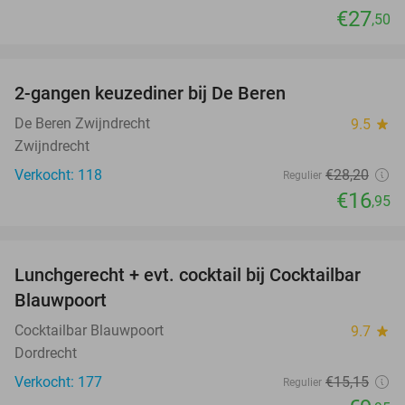
€27
,50
favorite_border
2-gangen keuzediner bij De Beren
40%
De Beren Zwijndrecht
9.5
star
Zwijndrecht
Verkocht: 118
€28
,20
Regulier
€16
,95
favorite_border
Lunchgerecht + evt. cocktail bij Cocktailbar
34%
Blauwpoort
Cocktailbar Blauwpoort
9.7
star
Dordrecht
Verkocht: 177
€15
,15
Regulier