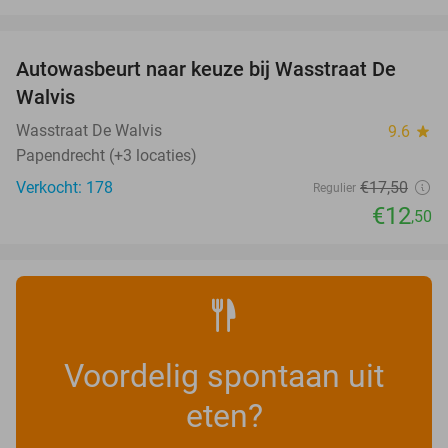
favorite_border
Autowasbeurt naar keuze bij Wasstraat De
29%
Walvis
Wasstraat De Walvis
9.6
star
Papendrecht (+3 locaties)
Verkocht: 178
€17
,50
Regulier
€12
,50
Voordelig spontaan uit
eten?