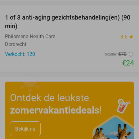
favorite_border
1 of 3 anti-aging gezichtsbehandeling(en) (90
66%
min)
Philomena Health Care
8.6
star
Dordrecht
Verkocht: 120
€70
Regulier
€24
Ontdek de leukste
zomervakantiedeals
!
Bekijk nu