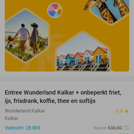
favorite_border
Entree Wunderland Kalkar + onbeperkt friet,
32%
ijs, frisdrank, koffie, thee en softijs
Wunderland Kalkar
8.9
star
Kalkar
Verkocht: 28.809
€36
,50
Regulier