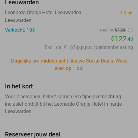
Leeuwarden
Leonardo Oranje Hotel Leeuwarden
9.8
star
Leeuwarden
Verkocht: 105
€136
Regulier
€122
,40
Excl. ca. €1,65 p.p.p.n. toeristenbelasting
Dagelijks om middernacht nieuwe Social Deals. Wees
snel, op = op!
In het kort
Voor 2 personen: beleef samen een fijne overnachting
inclusief ontbijt bij het Leonardo Oranje Hotel in hartje
Leeuwarden
Reserveer jouw deal