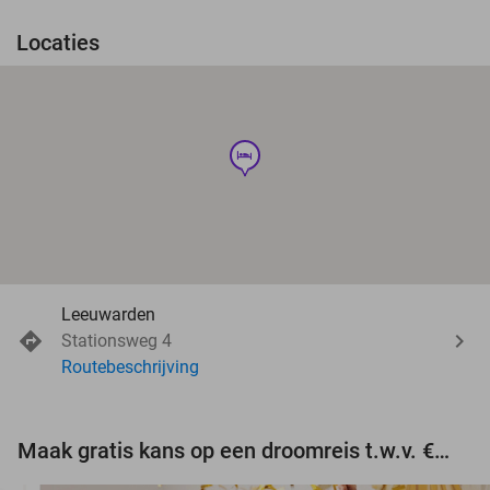
Locaties
hotel
Leeuwarden
Stationsweg 4
Routebeschrijving
Maak gratis kans op een droomreis t.w.v. €3.000!