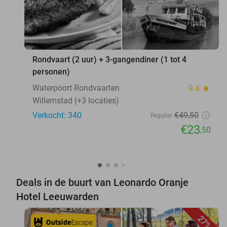
Rondvaart (2 uur) + 3-gangendiner (1 tot 4
personen)
Waterpoort Rondvaarten
9.4
star
Willemstad (+3 locaties)
Verkocht: 340
€49
,50
Regulier
€23
,50
Deals in de buurt van Leonardo Oranje
Hotel Leeuwarden
27%