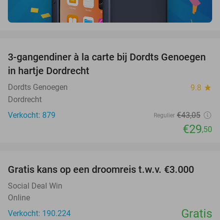
favorite_border
3-gangendiner à la carte bij Dordts Genoegen
31%
in hartje Dordrecht
Dordts Genoegen
9.8
star
Dordrecht
Verkocht: 879
€43
,05
Regulier
€29
,50
favorite_border
Gratis kans op een droomreis t.w.v. €3.000
Social Deal Win
Online
Gratis
Verkocht: 190.224