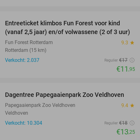
favorite_border
Entreeticket klimbos Fun Forest voor kind
30%
(vanaf 2,5 jaar) en/of volwassene (2 of 3 uur)
Fun Forest Rotterdam
9.3
star
Rotterdam (15 km)
Verkocht: 2.037
€17
Regulier
€11
,95
favorite_border
Dagentree Papegaaienpark Zoo Veldhoven
26%
Papegaaienpark Zoo Veldhoven
9.4
star
Veldhoven
Verkocht: 10.304
€18
Regulier
€13
,25