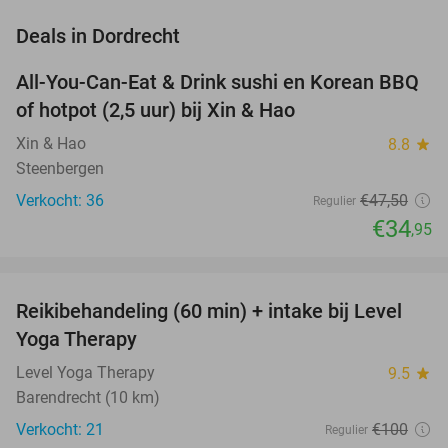
favorite_border
Deals in Dordrecht
All-You-Can-Eat & Drink sushi en Korean BBQ
26%
NEW
of hotpot (2,5 uur) bij Xin & Hao
TODAY
Xin & Hao
8.8
star
Steenbergen
Verkocht: 36
€47
,50
Regulier
€34
,95
favorite_border
Reikibehandeling (60 min) + intake bij Level
70%
Yoga Therapy
Level Yoga Therapy
9.5
star
Barendrecht (10 km)
Verkocht: 21
€100
Regulier