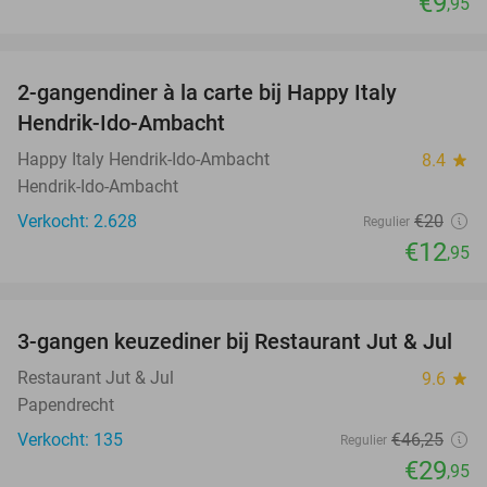
€9
,95
favorite_border
2-gangendiner à la carte bij Happy Italy
35%
Hendrik-Ido-Ambacht
Happy Italy Hendrik-Ido-Ambacht
8.4
star
Hendrik-Ido-Ambacht
Verkocht: 2.628
€20
Regulier
€12
,95
favorite_border
3-gangen keuzediner bij Restaurant Jut & Jul
35%
Restaurant Jut & Jul
9.6
star
Papendrecht
Verkocht: 135
€46
,25
Regulier
€29
,95