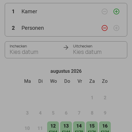
remove_circle_outline
add_circle_outline
1
Kamer
remove_circle_outline
add_circle_outline
2
Personen
Inchecken
Uitchecken
Kies datum
Kies datum
augustus 2026
Ma
Di
Wo
Do
Vr
Za
Zo
1
2
3
4
5
6
7
8
9
12
13
14
15
16
10
11
€164
€144
€170
€176
€124