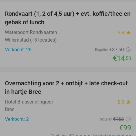
Rondvaart (1, 2 of 4,5 uur) + evt. koffie/thee en
61%
gebak of lunch
Waterpoort Rondvaarten
9.4
star
Willemstad (+3 locaties)
Verkocht: 28
€37
,50
Regulier
€14
,50
favorite_border
Overnachting voor 2 + ontbijt + late check-out
41%
NEW
in hartje Bree
TODAY
Hotel Brasserie Ingredi
8.9
star
Bree
Verkocht: 2
€168
Regulier
€99