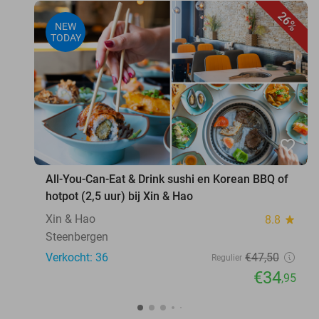
26%
NEW
TODAY
favorite_border
All-You-Can-Eat & Drink sushi en Korean BBQ of
hotpot (2,5 uur) bij Xin & Hao
Xin & Hao
8.8
star
Steenbergen
Verkocht: 36
€47
,50
Regulier
€34
,95