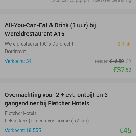
Excl. ca. €3 p.p.p.n. toeristenbelasting
favorite_border
All-You-Can-Eat & Drink (3 uur) bij
19%
Wereldrestaurant A15
Wereldrestaurant A15 Dordrecht
9.4
star
Dordrecht
Verkocht: 341
€46
,50
Regulier
€37
,50
favorite_border
Overnachting voor 2 + evt. ontbijt en 3-
gangendiner bij Fletcher Hotels
Fletcher Hotels
Lekkerkerk (+ meerdere locaties) (7 km)
€45
Verkocht: 18.555