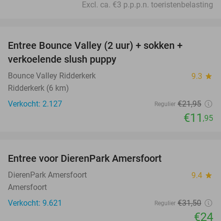
Excl. ca. €3 p.p.p.n. toeristenbelasting
favorite_border
Entree Bounce Valley (2 uur) + sokken +
46%
verkoelende slush puppy
Bounce Valley Ridderkerk
9.3
star
Ridderkerk (6 km)
Verkocht: 2.127
€21
,95
Regulier
€11
,95
favorite_border
Entree voor DierenPark Amersfoort
24%
DierenPark Amersfoort
9.4
star
Amersfoort
Verkocht: 9.621
€31
,50
Regulier
€24