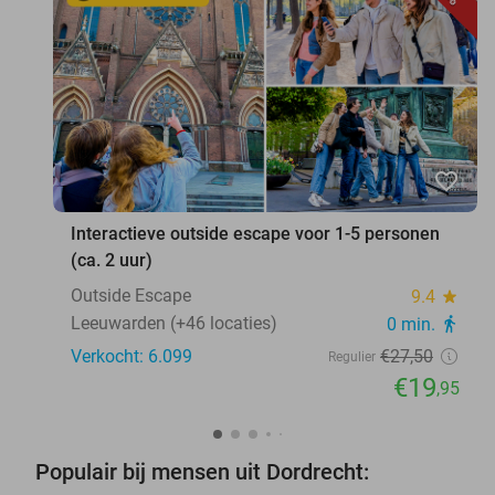
favorite_border
Interactieve outside escape voor 1-5 personen
(ca. 2 uur)
Outside Escape
9.4
star
Leeuwarden (+46 locaties)
0 min.
directions_walk
Verkocht: 6.099
€27
,50
Regulier
€19
,95
Populair bij mensen uit Dordrecht: