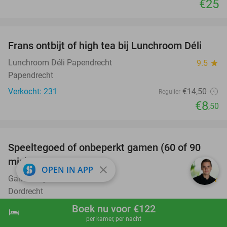
€25
favorite_border
Frans ontbijt of high tea bij Lunchroom Déli
41%
Lunchroom Déli Papendrecht
9.5
star
Papendrecht
Verkocht: 231
€14
,50
Regulier
€8
,50
favorite_border
Speeltegoed of onbeperkt gamen (60 of 90
37%
min)
close
OPEN IN APP
Game Empire
9.2
star
Dordrecht
Verkocht: 508
€14
,99
Boek nu voor €122
Regulier
hotel
shopping_cart
Boek nu
navigate_next
€9
per kamer, per nacht
,50