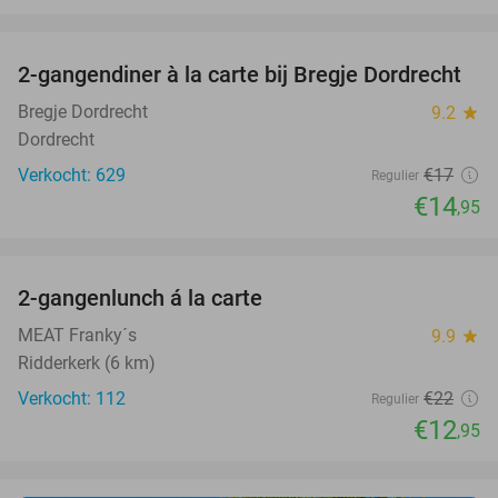
favorite_border
2-gangendiner à la carte bij Bregje Dordrecht
12%
Bregje Dordrecht
9.2
star
Dordrecht
Verkocht: 629
€17
Regulier
€14
,95
favorite_border
2-gangenlunch á la carte
41%
MEAT Franky´s
9.9
star
Ridderkerk (6 km)
Verkocht: 112
€22
Regulier
€12
,95