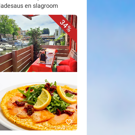
coladesaus en slagroom
34%
favorite_border