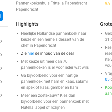
Pannenkoekenhuis Frittella Papendrecht
9.9
Papendrecht
l
Highlights
Grote
Heerlijke Hollandse pannenkoek naar
Gel
keuze en een hemels dessert van de
31 
ard_arrow_right
chef in Papendrecht
Res
Zie
hier
de inhoud van de deal
rese
ard_arrow_right
(te 
Met keuze uit meer dan 70
vou
pannenkoeken is er voor ieder wat wils
ard_arrow_right
Vra
Ga bijvoorbeeld voor een hartige
05
o
ard_arrow_right
pannenkoek met ham en kaas, salami
en spek of kaas, gember en ham
Koo
aan
ard_arrow_right
Meer een zoetekauw? Kies dan
bijvoorbeeld voor een pannenkoek met
Nutella, appel of rozijnen