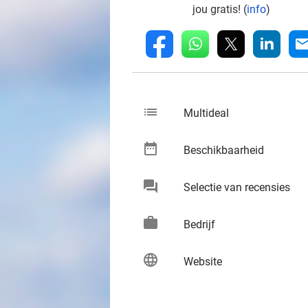
jou gratis! (
info
)
whatsapp
linkedin
fb
mai
list
keybo
Multideal
date_range
keybo
Beschikbaarheid
chat
keybo
Selectie van recensies
work
keybo
Bedrijf
language
keybo
Website