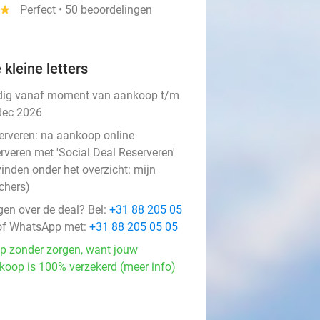
star
Perfect • 50 beoordelingen
 kleine letters
dig vanaf moment van aankoop t/m
dec 2026
erveren:
na aankoop online
rveren met 'Social Deal Reserveren'
vinden onder het overzicht:
mijn
chers
)
gen over de deal? Bel:
+31 88 205 05
f WhatsApp met:
+31 88 205 05 05
p zonder zorgen, want jouw
koop is 100% verzekerd (meer info)