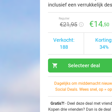
inclusief een verrukkelijk d
Regulier
€14
€21
,95
,50
Verkocht:
Korting
188
34%
shopping_cart
Selecteer deal
navi
Dagelijks om middernacht nieuw
Social Deals. Wees snel, op = op
Gratis?!
- Deel deze deal met vrien
Kopen drie vrienden? Dan is de deal