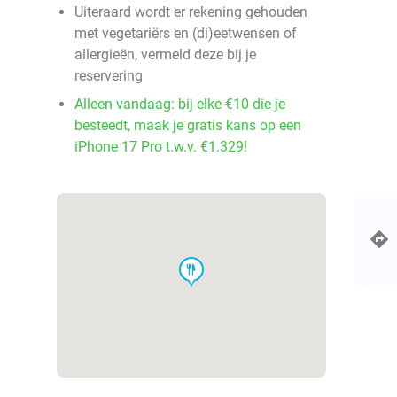
Uiteraard wordt er rekening gehouden
met vegetariërs en (di)eetwensen of
allergieën, vermeld deze bij je
reservering
Alleen vandaag: bij elke €10 die je
besteedt, maak je gratis kans op een
iPhone 17 Pro t.w.v. €1.329!
food