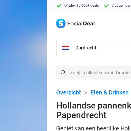
Ontdek 15.000+ deals
7 dagen per
Dordrecht
Overzicht
>
Eten & Drinken
Hollandse pannenko
Papendrecht
Geniet van een heerlijke Ho