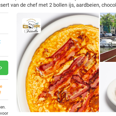
essert van de chef met 2 bollen ijs, aardbeien, cho
:
gate_next
e
!
den.
 voor