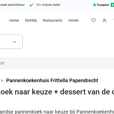
 week beschikbaar
10+ miljoen leden
Home
Dichtbij
Restaurants
Hotels
keyboard_arrow_down
>
Pannenkoekenhuis Frittella Papendrecht
ek naar keuze + dessert van de c
llandse pannenkoek naar keuze bij Pannenkoekenhui