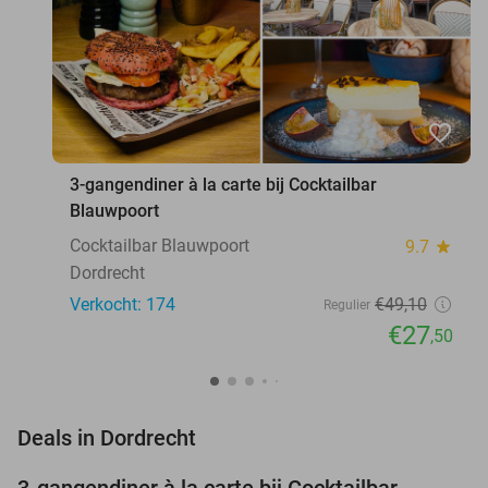
favorite_border
3-gangendiner à la carte bij Cocktailbar
Blauwpoort
Cocktailbar Blauwpoort
9.7
star
Dordrecht
Verkocht: 174
€49
,10
Regulier
€27
,50
favorite_border
Deals in Dordrecht
3-gangendiner à la carte bij Cocktailbar