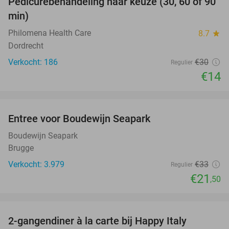
Pedicurebehandeling naar keuze (30, 60 of 90
53%
min)
Philomena Health Care
8.7
star
Dordrecht
Verkocht: 186
€30
Regulier
€14
favorite_border
Entree voor Boudewijn Seapark
35%
Boudewijn Seapark
Brugge
Verkocht: 3.979
€33
Regulier
€21
,50
favorite_border
2-gangendiner à la carte bij Happy Italy
35%