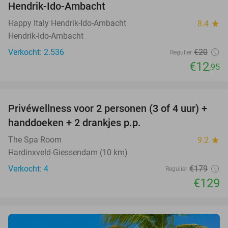
Hendrik-Ido-Ambacht
Happy Italy Hendrik-Ido-Ambacht
8.4
star
Hendrik-Ido-Ambacht
Verkocht: 2.536
€20
Regulier
€12
,95
favorite_border
Privéwellness voor 2 personen (3 of 4 uur) +
28%
handdoeken + 2 drankjes p.p.
The Spa Room
9.2
star
Hardinxveld-Giessendam (10 km)
Verkocht: 4
€179
Regulier
€129