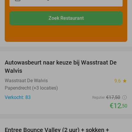
Zoek Restaurant
favorite_border
Autowasbeurt naar keuze bij Wasstraat De
29%
Walvis
Wasstraat De Walvis
9.6
star
Papendrecht (+3 locaties)
Verkocht: 83
€17
,50
Regulier
€12
,50
favorite_border
Entree Bounce Valley (2 uur) + sokken +