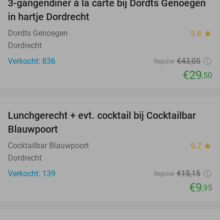
3-gangendiner à la carte bij Dordts Genoegen
31%
in hartje Dordrecht
Dordts Genoegen
9.8
star
Dordrecht
Verkocht: 836
€43
,05
Regulier
€29
,50
favorite_border
Lunchgerecht + evt. cocktail bij Cocktailbar
34%
Blauwpoort
Cocktailbar Blauwpoort
9.7
star
Dordrecht
Verkocht: 139
€15
,15
Regulier
€9
,95
favorite_border