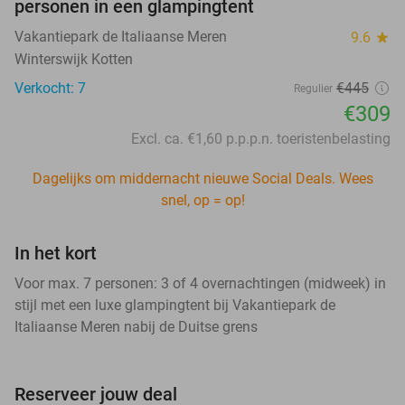
personen in een glampingtent
Vakantiepark de Italiaanse Meren
9.6
star
Winterswijk Kotten
Verkocht: 7
€445
Regulier
€309
Excl. ca. €1,60 p.p.p.n. toeristenbelasting
Dagelijks om middernacht nieuwe Social Deals. Wees
snel, op = op!
In het kort
Voor max. 7 personen: 3 of 4 overnachtingen (midweek) in
stijl met een luxe glampingtent bij Vakantiepark de
Italiaanse Meren nabij de Duitse grens
Reserveer jouw deal