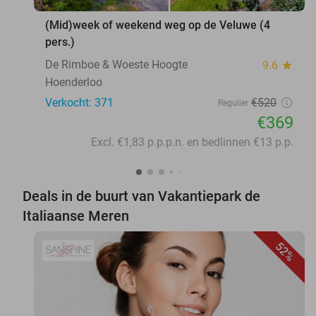
(Mid)week of weekend weg op de Veluwe (4
pers.)
De Rimboe & Woeste Hoogte
9.6
star
Hoenderloo
Verkocht: 371
€520
Regulier
€369
Excl. €1,83 p.p.p.n. en bedlinnen €13 p.p.
Deals in de buurt van Vakantiepark de
Italiaanse Meren
52%