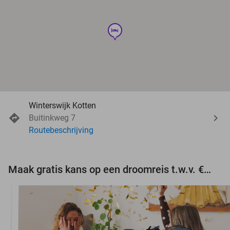
hotel
Winterswijk Kotten
Buitinkweg 7
Routebeschrijving
Maak gratis kans op een droomreis t.w.v. €3.000!