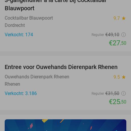
44%
Blauwpoort
Cocktailbar Blauwpoort
9.7
star
Dordrecht
Verkocht: 174
€49
,10
Regulier
€27
,50
favorite_border
Entree voor Ouwehands Dierenpark Rhenen
19%
Ouwehands Dierenpark Rhenen
9.5
star
Rhenen
Verkocht: 3.186
€31
,50
Regulier
€25
,50