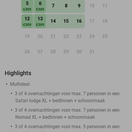
5
6
7
8
9
10
11
€309
€309
12
13
14
15
16
17
18
€309
€309
19
20
21
22
23
24
25
26
27
28
29
30
31
Highlights
Multideal:
3 of 4 overnachtingen voor max. 7 personen in een
Safari lodge XL + bedlinnen + schoonmaak
3 of 4 overnachtingen voor max. 7 personen in een
Nomad XL + bedlinnen + schoonmaak
3 of 4 overnachtingen voor max. 5 personen in een