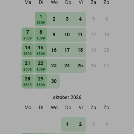
Ma
Di
Wo
Do
Vr
Za
Zo
1
2
3
4
5
6
€309
7
8
9
10
11
12
13
€309
€309
14
15
16
17
18
19
20
€309
€309
21
22
23
24
25
26
27
€309
€309
28
29
30
€309
€309
oktober 2026
Ma
Di
Wo
Do
Vr
Za
Zo
1
2
3
4