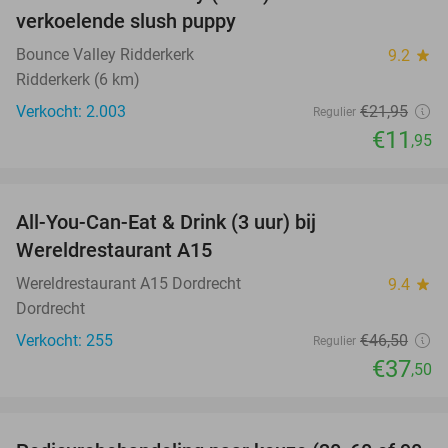
46%
verkoelende slush puppy
Bounce Valley Ridderkerk
9.2
star
Ridderkerk (6 km)
Verkocht: 2.003
€21
,95
Regulier
€11
,95
favorite_border
All-You-Can-Eat & Drink (3 uur) bij
19%
Wereldrestaurant A15
Wereldrestaurant A15 Dordrecht
9.4
star
Dordrecht
Verkocht: 255
€46
,50
Regulier
€37
,50
favorite_border