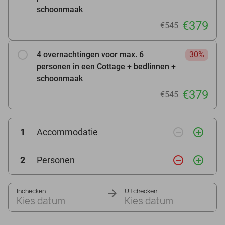
schoonmaak
€379
€545
4 overnachtingen voor max. 6
30%
personen in een Cottage + bedlinnen +
schoonmaak
€379
€545
remove_circle_outline
add_circle_outline
1
Accommodatie
remove_circle_outline
add_circle_outline
2
Personen
Inchecken
Uitchecken
Kies datum
Kies datum