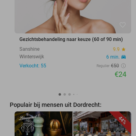
favorite_border
Gezichtsbehandeling naar keuze (60 of 90 min)
Sanshine
9.9
star
Winterswijk
6 min.
directions_car
Verkocht: 55
€50
Regulier
€24
Populair bij mensen uit Dordrecht:
44%