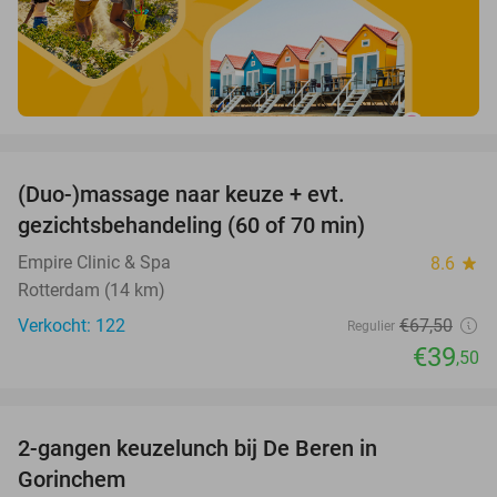
favorite_border
(Duo-)massage naar keuze + evt.
41%
gezichtsbehandeling (60 of 70 min)
Empire Clinic & Spa
8.6
star
Rotterdam (14 km)
Verkocht: 122
€67
,50
Regulier
€39
,50
favorite_border
2-gangen keuzelunch bij De Beren in
43%
Gorinchem