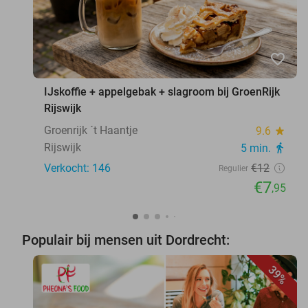
favorite_border
IJskoffie + appelgebak + slagroom bij GroenRijk
Rijswijk
Groenrijk ´t Haantje
9.6
star
Rijswijk
5 min.
directions_walk
Verkocht: 146
€12
Regulier
€7
,95
Populair bij mensen uit Dordrecht:
39%