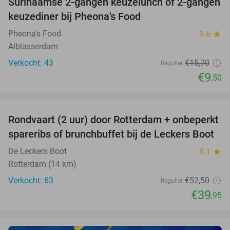
Surinaamse 2-gangen keuzelunch of 2-gangen
39%
keuzediner bij Pheona's Food
Pheona's Food
9.6
star
Alblasserdam
Verkocht: 43
€15
,70
Regulier
€9
,50
favorite_border
Rondvaart (2 uur) door Rotterdam + onbeperkt
24%
spareribs of brunchbuffet bij de Leckers Boot
De Leckers Boot
9.1
star
Rotterdam (14 km)
Verkocht: 63
€52
,50
Regulier
€39
,95