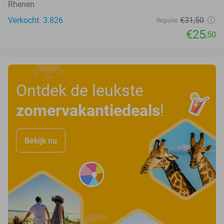
Rhenen
Verkocht: 3.826
€31
,50
Regulier
€25
,50
Ontdek de leukste
zomervakantiedeals
!
Bekijk nu