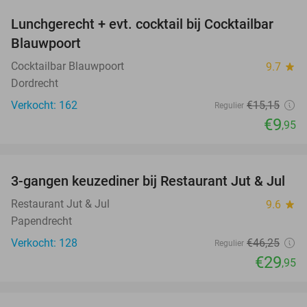
Lunchgerecht + evt. cocktail bij Cocktailbar
34%
Blauwpoort
Cocktailbar Blauwpoort
9.7
star
Dordrecht
Verkocht: 162
€15
,15
Regulier
€9
,95
favorite_border
3-gangen keuzediner bij Restaurant Jut & Jul
35%
Restaurant Jut & Jul
9.6
star
Papendrecht
Verkocht: 128
€46
,25
Regulier
€29
,95
favorite_border