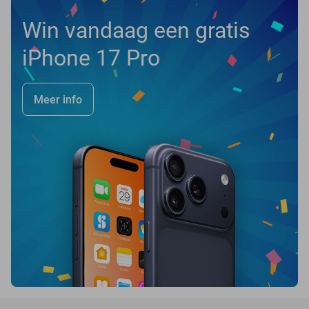
Win vandaag een gratis
iPhone 17 Pro
Meer info
favorite_border