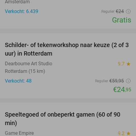
Amsterdam
Verkocht: 6.439
€24
Regulier
Gratis
favorite_border
Schilder- of tekenworkshop naar keuze (2 of 3
58%
uur) in Rotterdam
Dearbourne Art Studio
9.7
star
Rotterdam (15 km)
Verkocht: 48
€59
,95
Regulier
€24
,95
favorite_border
Speeltegoed of onbeperkt gamen (60 of 90
37%
min)
Game Empire
9.2
star