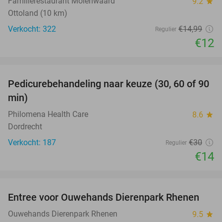
Familierestaurant Molenwaard
9.2
star
Ottoland (10 km)
Verkocht: 322
€14
,99
Regulier
€12
favorite_border
Pedicurebehandeling naar keuze (30, 60 of 90
53%
min)
Philomena Health Care
8.6
star
Dordrecht
Verkocht: 187
€30
Regulier
€14
favorite_border
Entree voor Ouwehands Dierenpark Rhenen
19%
Ouwehands Dierenpark Rhenen
9.5
star