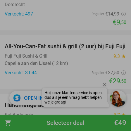
Dordrecht
Verkocht: 497
€14
,99
Regulier
€9
,50
favorite_border
All-You-Can-Eat sushi & grill (2 uur) bij Fuji Fuji
21%
Fuji Fuji Sushi & Grill
9.3
star
Capelle aan den IJssel (12 km)
Verkocht: 3.044
€37
,50
Regulier
€29
,50
favorite_border
close
OPEN IN APP
Handmatige autowasbeurt naar keuze
64%
Sol Andalucia
8.7
star
€49
Barendrecht (9 km)
shopping_cart
Selecteer deal