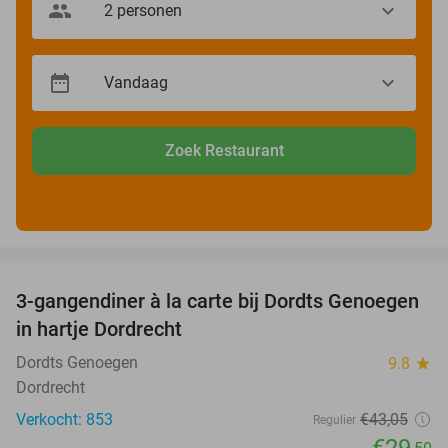
Zoek Restaurant
favorite_border
3-gangendiner à la carte bij Dordts Genoegen
31%
in hartje Dordrecht
Dordts Genoegen
9.8
star
Dordrecht
Verkocht: 853
€43
,05
Regulier
€29