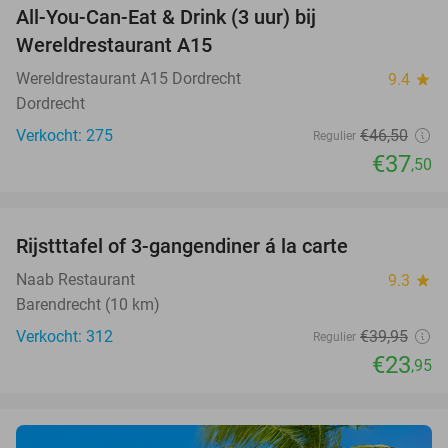
All-You-Can-Eat & Drink (3 uur) bij
19%
Wereldrestaurant A15
Wereldrestaurant A15 Dordrecht
9.4
star
Dordrecht
Verkocht: 275
€46
,50
Regulier
€37
,50
favorite_border
Rijstttafel of 3-gangendiner á la carte
40%
Naab Restaurant
9.3
star
Barendrecht (10 km)
Verkocht: 312
€39
,95
Regulier
€23
,95