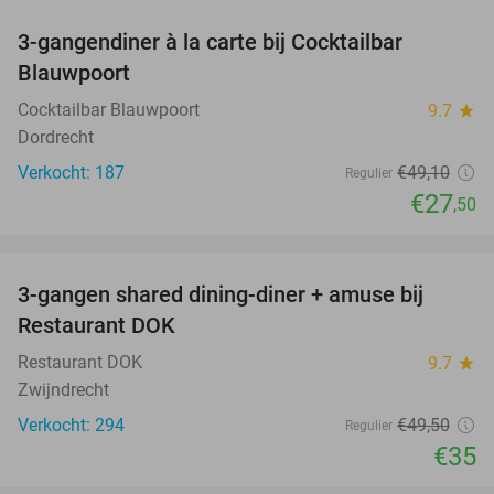
3-gangendiner à la carte bij Cocktailbar
44%
Blauwpoort
Cocktailbar Blauwpoort
9.7
star
Dordrecht
Verkocht: 187
€49
,10
Regulier
€27
,50
favorite_border
3-gangen shared dining-diner + amuse bij
29%
Restaurant DOK
Restaurant DOK
9.7
star
Zwijndrecht
Verkocht: 294
€49
,50
Regulier
€35
favorite_border