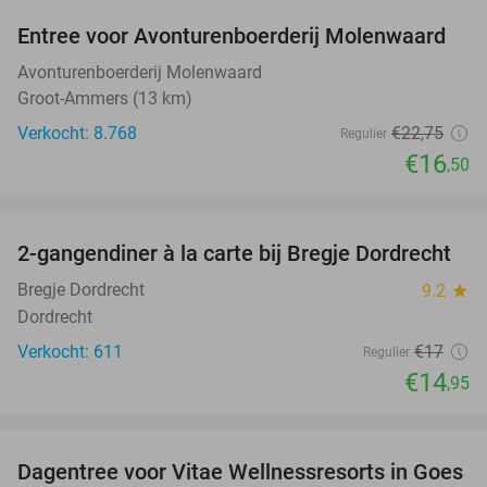
Entree voor Avonturenboerderij Molenwaard
27%
Avonturenboerderij Molenwaard
Groot-Ammers (13 km)
Verkocht: 8.768
€22
,75
Regulier
€16
,50
favorite_border
2-gangendiner à la carte bij Bregje Dordrecht
12%
Bregje Dordrecht
9.2
star
Dordrecht
Verkocht: 611
€17
Regulier
€14
,95
favorite_border
Dagentree voor Vitae Wellnessresorts in Goes
49%