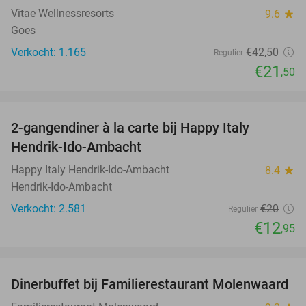
Vitae Wellnessresorts
9.6
star
Goes
Verkocht: 1.165
€42
,50
Regulier
€21
,50
favorite_border
2-gangendiner à la carte bij Happy Italy
35%
Hendrik-Ido-Ambacht
Happy Italy Hendrik-Ido-Ambacht
8.4
star
Hendrik-Ido-Ambacht
Verkocht: 2.581
€20
Regulier
€12
,95
favorite_border
Dinerbuffet bij Familierestaurant Molenwaard
20%