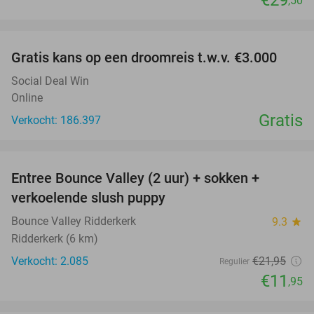
,50
favorite_border
Gratis kans op een droomreis t.w.v. €3.000
Social Deal Win
Online
Gratis
Verkocht: 186.397
favorite_border
Entree Bounce Valley (2 uur) + sokken +
46%
verkoelende slush puppy
Bounce Valley Ridderkerk
9.3
star
Ridderkerk (6 km)
Verkocht: 2.085
€21
,95
Regulier
€11
,95
favorite_border