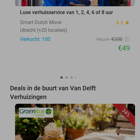
Luxe verhuisservice van 1, 2, 4, 6 of 8 uur
Smart Dutch Move
8.3
star
Utrecht (+20 locaties)
Verkocht: 100
€200
Regulier
€49
Deals in de buurt van Van Delft
Verhuizingen
34%