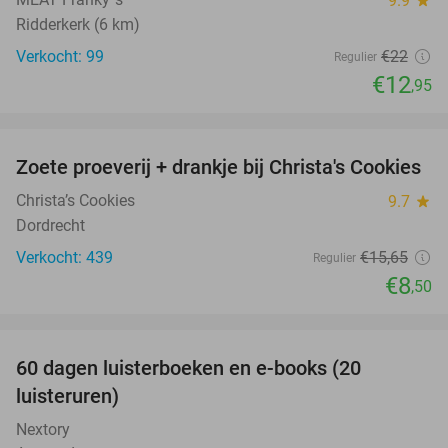
9.9
Ridderkerk (6 km)
Verkocht: 99
€22
Regulier
€12
,95
favorite_border
Zoete proeverij + drankje bij Christa's Cookies
46%
Christa’s Cookies
9.7
star
Dordrecht
Verkocht: 439
€15
,65
Regulier
€8
,50
favorite_border
100%
60 dagen luisterboeken en e-books (20
luisteruren)
Nextory