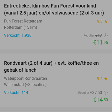
Entreeticket klimbos Fun Forest voor kind
30%
(vanaf 2,5 jaar) en/of volwassene (2 of 3 uur)
Fun Forest Rotterdam
9.3
star
Rotterdam (15 km)
Verkocht: 1.938
€17
Regulier
€11
,95
favorite_border
Rondvaart (2 of 4 uur) + evt. koffie/thee en
61%
gebak of lunch
Waterpoort Rondvaarten
9.4
star
Willemstad (+3 locaties)
Verkocht: 114
€37
,50
Regulier
€14
,50
favorite_border