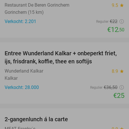
Restaurant De Beren Gorinchem
9.5
star
Gorinchem (15 km)
Verkocht: 2.201
€22
Regulier
€12
,50
favorite_border
Entree Wunderland Kalkar + onbeperkt friet,
32%
ijs, frisdrank, koffie, thee en softijs
Wunderland Kalkar
8.9
star
Kalkar
Verkocht: 28.000
€36
,50
Regulier
€25
favorite_border
2-gangenlunch á la carte
41%
MEAT Franky´s
star