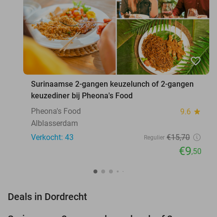
favorite_border
Surinaamse 2-gangen keuzelunch of 2-gangen
keuzediner bij Pheona's Food
Pheona's Food
9.6
star
Alblasserdam
Verkocht: 43
€15
,70
Regulier
€9
,50
favorite_border
Deals in Dordrecht