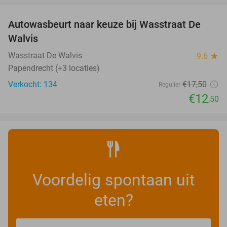
Autowasbeurt naar keuze bij Wasstraat De
29%
Walvis
Wasstraat De Walvis
9.6
star
Papendrecht (+3 locaties)
Verkocht: 134
€17
,50
Regulier
€12
,50
Voordelig spontaan uit
eten?