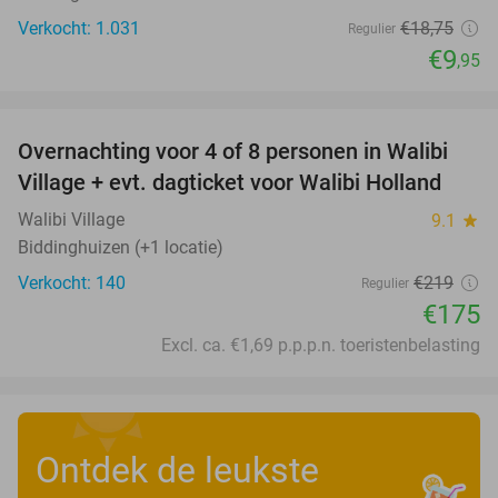
Verkocht: 1.031
€18
,75
Regulier
€9
,95
favorite_border
Overnachting voor 4 of 8 personen in Walibi
20%
Village + evt. dagticket voor Walibi Holland
Walibi Village
9.1
star
Biddinghuizen (+1 locatie)
Verkocht: 140
€219
Regulier
€175
Excl. ca. €1,69 p.p.p.n. toeristenbelasting
Ontdek de leukste