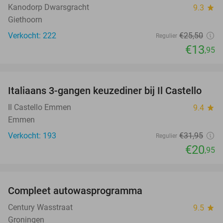
Kanodorp Dwarsgracht
9.3
star
Giethoorn
Verkocht: 222
€25
,50
Regulier
€13
,95
favorite_border
Italiaans 3-gangen keuzediner bij Il Castello
34%
Il Castello Emmen
9.4
star
Emmen
Verkocht: 193
€31
,95
Regulier
€20
,95
favorite_border
Compleet autowasprogramma
47%
Century Wasstraat
9.5
star
Groningen