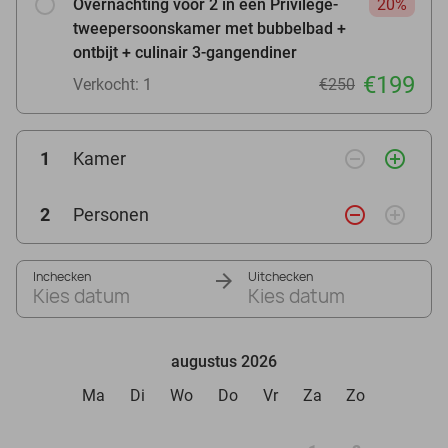
Overnachting voor 2 in een Privilège-
20%
tweepersoonskamer met bubbelbad +
ontbijt + culinair 3-gangendiner
€199
Verkocht: 1
€250
remove_circle_outline
add_circle_outline
1
Kamer
remove_circle_outline
add_circle_outline
2
Personen
Inchecken
Uitchecken
Kies datum
Kies datum
augustus 2026
Ma
Di
Wo
Do
Vr
Za
Zo