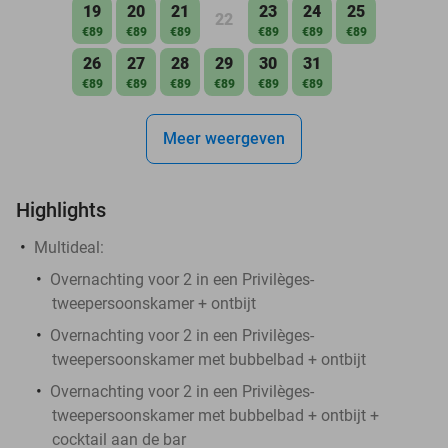
19
20
21
23
24
25
22
€89
€89
€89
€89
€89
€89
26
27
28
29
30
31
€89
€89
€89
€89
€89
€89
Meer weergeven
Highlights
Multideal:
Overnachting voor 2 in een Privilèges-
tweepersoonskamer + ontbijt
Overnachting voor 2 in een Privilèges-
tweepersoonskamer met bubbelbad + ontbijt
Overnachting voor 2 in een Privilèges-
tweepersoonskamer met bubbelbad + ontbijt +
cocktail aan de bar