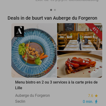
Deals in de buurt van Auberge du Forgeron
41%
favorite_border
Menu bistro en 2 ou 3 services à la carte près de
Lille
Auberge du Forgeron
7.6
star
Seclin
0 min.
directions_walk