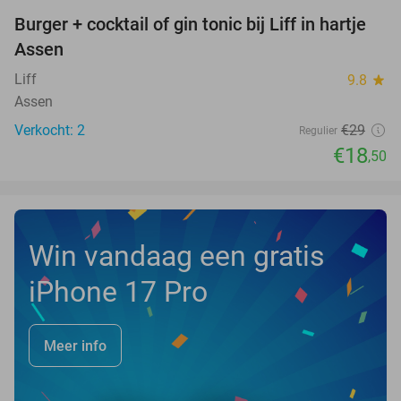
Burger + cocktail of gin tonic bij Liff in hartje
36%
NEW
Assen
TODAY
Liff
9.8
star
Assen
Verkocht: 2
€29
Regulier
€18
,50
Win vandaag een gratis
iPhone 17 Pro
Meer info