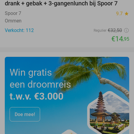
drank + gebak + 3-gangenlunch bij Spoor 7
Spoor 7
9.7
star
Ommen
Verkocht: 112
€32
,50
Regulier
€14
,95
Win gratis
een droomreis
t.w.v. €3.000
Doe mee!