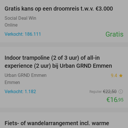
Gratis kans op een droomreis t.w.v. €3.000
Social Deal Win
Online
Gratis
Verkocht: 186.111
favorite_border
Indoor trampoline (2 of 3 uur) of all-in
25%
experience (2 uur) bij Urban GRND Emmen
Urban GRND Emmen
9.4
star
Emmen
Verkocht: 1.182
€22
,50
Regulier
€16
,95
favorite_border
Fiets- of wandelarrangement incl. warme
54%