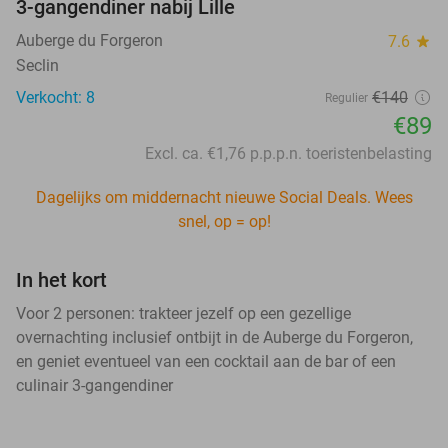
3-gangendiner nabij Lille
Auberge du Forgeron
7.6
star
Seclin
Verkocht: 8
€140
Regulier
€89
Excl. ca. €1,76 p.p.p.n. toeristenbelasting
Dagelijks om middernacht nieuwe Social Deals. Wees
snel, op = op!
In het kort
Voor 2 personen: trakteer jezelf op een gezellige
overnachting inclusief ontbijt in de Auberge du Forgeron,
en geniet eventueel van een cocktail aan de bar of een
culinair 3-gangendiner