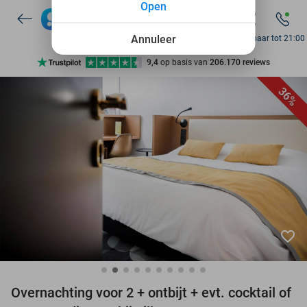
Open
7 dagen per week beschikbaar
10+ miljoen leden
Annuleer
Bereikbaar tot 21:00
9,4
op basis van
206.170 reviews
Ontdek 15.000+ deals
36%
7 dagen per week beschikbaar
10+ miljoen leden
favorite_border
Overnachting voor 2 + ontbijt + evt. cocktail of