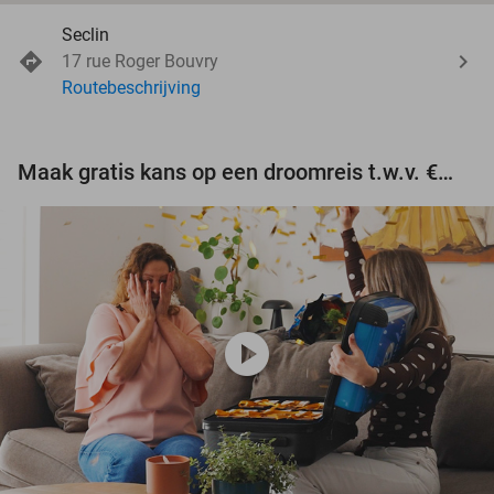
Seclin
17 rue Roger Bouvry
Routebeschrijving
Maak gratis kans op een droomreis t.w.v. €3.000!
play_circle