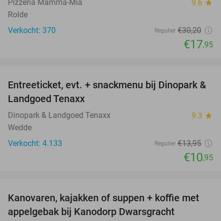
Pizzeria Mamma-Mia
9.6
star
Rolde
Verkocht: 370
€30
,20
Regulier
€17
,95
favorite_border
Entreeticket, evt. + snackmenu bij Dinopark &
22%
Landgoed Tenaxx
Dinopark & Landgoed Tenaxx
9.3
star
Wedde
Verkocht: 4.133
€13
,95
Regulier
€10
,95
favorite_border
Kanovaren, kajakken of suppen + koffie met
45%
appelgebak bij Kanodorp Dwarsgracht