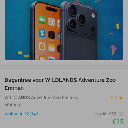
favorite_border
Dagentree voor WILDLANDS Adventure Zoo
24%
Emmen
WILDLANDS Adventure Zoo Emmen
9.6
star
Emmen
Verkocht: 18.147
€33
Regulier
€25