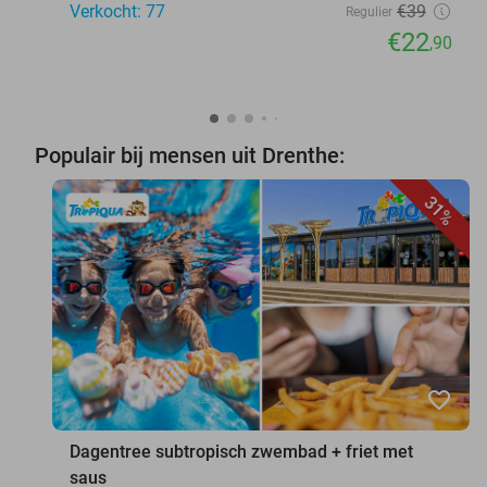
Verkocht: 77
€39
Regulier
€22
,90
Populair bij mensen uit Drenthe:
31%
favorite_border
Dagentree subtropisch zwembad + friet met
saus