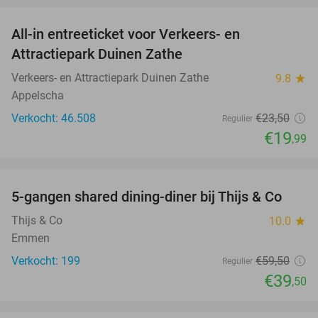
All-in entreeticket voor Verkeers- en
15%
Attractiepark Duinen Zathe
Verkeers- en Attractiepark Duinen Zathe
9.8
star
Appelscha
Verkocht: 46.508
€23
,50
Regulier
€19
,99
favorite_border
5-gangen shared dining-diner bij Thijs & Co
34%
Thijs & Co
10.0
star
Emmen
Verkocht: 199
€59
,50
Regulier
€39
,50
favorite_border