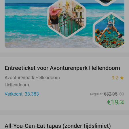
favorite_border
Entreeticket voor Avonturenpark Hellendoorn
41%
Avonturenpark Hellendoorn
9.2
star
Hellendoorn
Verkocht: 33.383
€32
,95
Regulier
€19
,50
favorite_border
All-You-Can-Eat tapas (zonder tijdslimiet)
15%