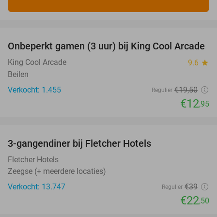
favorite_border
Onbeperkt gamen (3 uur) bij King Cool Arcade
34%
King Cool Arcade
9.6
star
Beilen
Verkocht: 1.455
€19
,50
Regulier
€12
,95
favorite_border
3-gangendiner bij Fletcher Hotels
42%
Fletcher Hotels
Zeegse (+ meerdere locaties)
Verkocht: 13.747
€39
Regulier
€22
,50
favorite_border