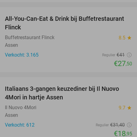
favorite_border
All-You-Can-Eat & Drink bij Buffetrestaurant
33%
Flinck
Buffetrestaurant Flinck
8.5
star
Assen
Verkocht: 3.165
€41
Regulier
€27
,50
favorite_border
Italiaans 3-gangen keuzediner bij Il Nuovo
40%
4Mori in hartje Assen
Il Nuovo 4Mori
9.7
star
Assen
Verkocht: 612
€31
,40
Regulier
€18
,95