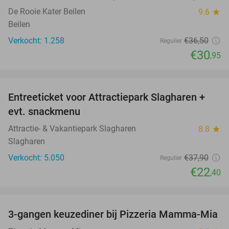
De Rooie Kater Beilen
9.6
star
Beilen
Verkocht: 1.258
€36
,50
Regulier
€30
,95
favorite_border
Entreeticket voor Attractiepark Slagharen +
41%
evt. snackmenu
Attractie- & Vakantiepark Slagharen
8.8
star
Slagharen
Verkocht: 5.050
€37
,90
Regulier
€22
,40
favorite_border
3-gangen keuzediner bij Pizzeria Mamma-Mia
41%