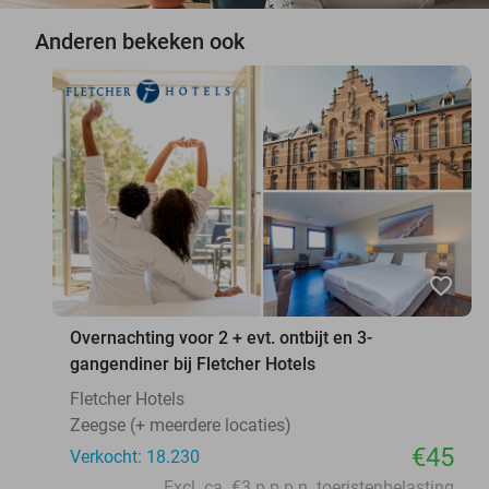
Anderen bekeken ook
favorite_border
Overnachting voor 2 + evt. ontbijt en 3-
gangendiner bij Fletcher Hotels
Fletcher Hotels
Zeegse (+ meerdere locaties)
€45
Verkocht: 18.230
Excl. ca. €3 p.p.p.n. toeristenbelasting