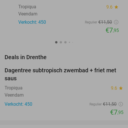
Tropiqua
9.6
star
Veendam
Verkocht: 450
€11
,50
Regulier
€7
,95
favorite_border
Deals in Drenthe
Dagentree subtropisch zwembad + friet met
31%
saus
Tropiqua
9.6
star
Veendam
Verkocht: 450
€11
,50
Regulier
€7
,95
favorite_border