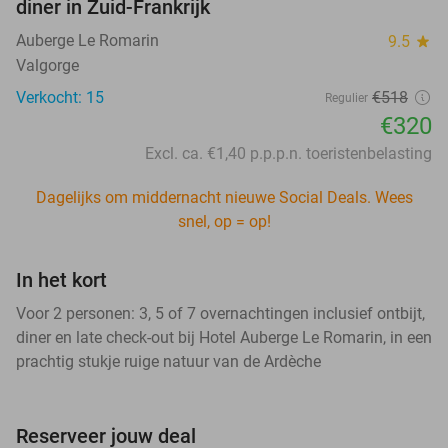
diner in Zuid-Frankrijk
Auberge Le Romarin
9.5
star
Valgorge
Verkocht: 15
€518
Regulier
€320
Excl. ca. €1,40 p.p.p.n. toeristenbelasting
Dagelijks om middernacht nieuwe Social Deals. Wees
snel, op = op!
In het kort
Voor 2 personen: 3, 5 of 7 overnachtingen inclusief ontbijt,
diner en late check-out bij Hotel Auberge Le Romarin, in een
prachtig stukje ruige natuur van de Ardèche
Reserveer jouw deal