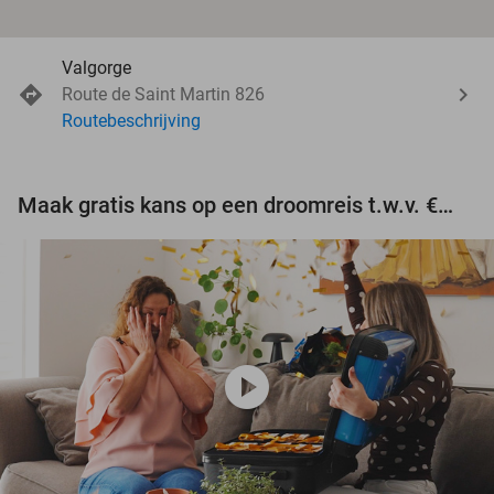
Valgorge
Route de Saint Martin 826
Routebeschrijving
Maak gratis kans op een droomreis t.w.v. €3.000!
play_circle