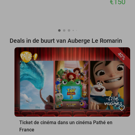
€150
Deals in de buurt van Auberge Le Romarin
40%
favorite_border
Ticket de cinéma dans un cinéma Pathé en
France