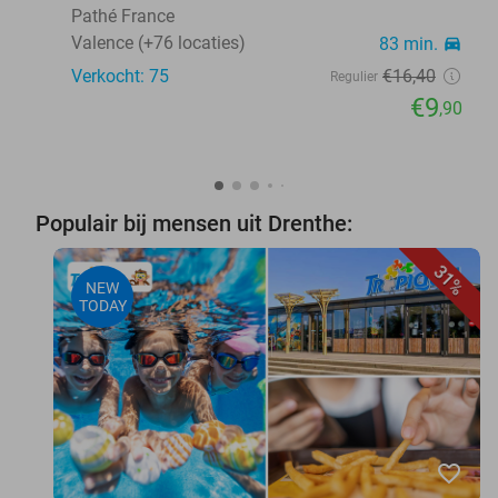
Pathé France
Valence (+76 locaties)
83 min.
directions_car
Verkocht: 75
€16
,40
Regulier
€9
,90
Populair bij mensen uit Drenthe:
31%
NEW
TODAY
favorite_border