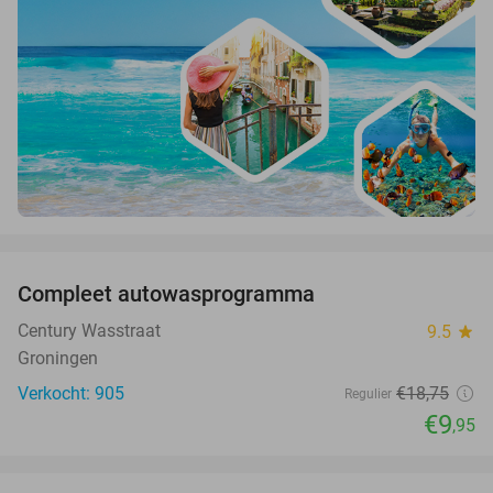
favorite_border
Compleet autowasprogramma
47%
Century Wasstraat
9.5
star
Groningen
Verkocht: 905
€18
,75
Regulier
€9
,95
favorite_border