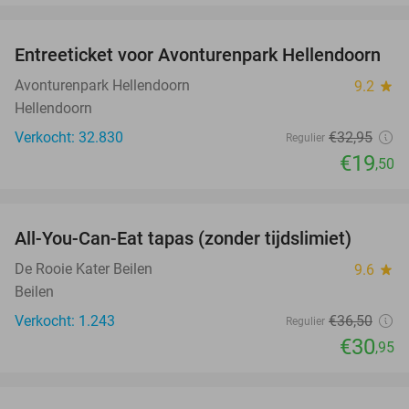
favorite_border
Entreeticket voor Avonturenpark Hellendoorn
41%
Avonturenpark Hellendoorn
9.2
star
Hellendoorn
Verkocht: 32.830
€32
,95
Regulier
€19
,50
favorite_border
All-You-Can-Eat tapas (zonder tijdslimiet)
15%
De Rooie Kater Beilen
9.6
star
Beilen
Verkocht: 1.243
€36
,50
Regulier
€30
,95
favorite_border