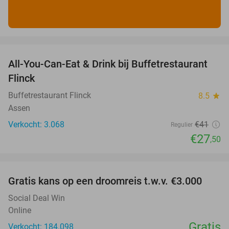
favorite_border
All-You-Can-Eat & Drink bij Buffetrestaurant
33%
Flinck
Buffetrestaurant Flinck
8.5
star
Assen
Verkocht: 3.068
€41
Regulier
€27
,50
favorite_border
Gratis kans op een droomreis t.w.v. €3.000
Social Deal Win
Online
Gratis
Verkocht: 184.098