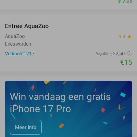
€7
,95
favorite_border
Entree AquaZoo
33%
NEW
TODAY
AquaZoo
9.4
star
Leeuwarden
Verkocht: 217
€22
,50
Regulier
€15
Win vandaag een gratis
iPhone 17 Pro
Meer info