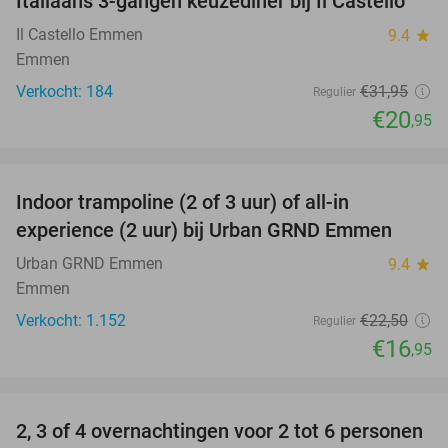
Italiaans 3-gangen keuzediner bij Il Castello
34%
Il Castello Emmen
9.4
star
Emmen
Verkocht: 184
€31
,95
Regulier
€20
,95
favorite_border
Indoor trampoline (2 of 3 uur) of all-in
25%
experience (2 uur) bij Urban GRND Emmen
Urban GRND Emmen
9.4
star
Emmen
Verkocht: 1.152
€22
,50
Regulier
€16
,95
favorite_border
2, 3 of 4 overnachtingen voor 2 tot 6 personen
15%