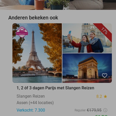
Anderen bekeken ook
17%
favorite_border
1, 2 óf 3 dagen Parijs met Slangen Reizen
Slangen Reizen
8.2
star
Assen (+44 locaties)
Verkocht: 7.300
€179
,95
Regulier