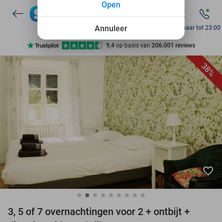
Open
7 dagen per week beschikbaar
10+ miljoen leden
Annuleer
Bereikbaar tot 23:00
9,4
op basis van
206.001 reviews
Ontdek 15.000+ deals
38%
7 dagen per week beschikbaar
10+ miljoen leden
favorite_border
3, 5 of 7 overnachtingen voor 2 + ontbijt +