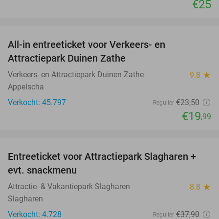
€25
favorite_border
All-in entreeticket voor Verkeers- en
15%
Attractiepark Duinen Zathe
Verkeers- en Attractiepark Duinen Zathe
9.8
star
Appelscha
Verkocht: 45.797
€23
,50
Regulier
€19
,99
favorite_border
Entreeticket voor Attractiepark Slagharen +
41%
evt. snackmenu
Attractie- & Vakantiepark Slagharen
8.8
star
Slagharen
Verkocht: 4.728
€37
,90
Regulier