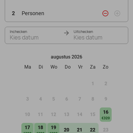
remove_circle_outline
add_circle_outline
2
Personen
Inchecken
Uitchecken
Kies datum
Kies datum
augustus 2026
Ma
Di
Wo
Do
Vr
Za
Zo
1
2
3
4
5
6
7
8
9
16
10
11
12
13
14
15
€320
17
18
19
20
21
22
23