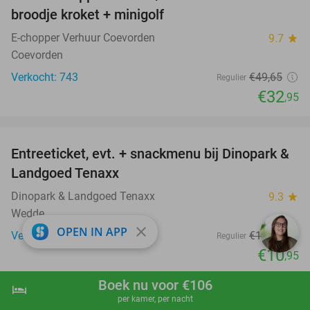
broodje kroket + minigolf
E-chopper Verhuur Coevorden
9.7
star
Coevorden
Verkocht: 743
€49
,65
Regulier
€32
,95
favorite_border
Entreeticket, evt. + snackmenu bij Dinopark &
22%
Landgoed Tenaxx
Dinopark & Landgoed Tenaxx
9.3
star
Wedde
close
OPEN IN APP
Verkocht: 3.999
€13
,95
Regulier
€10
,95
Boek nu voor €106
hotel
shopping_cart
Boek nu
navigate_next
per kamer, per nacht