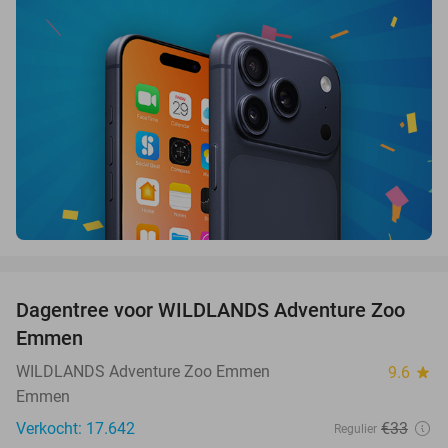
favorite_border
Dagentree voor WILDLANDS Adventure Zoo
24%
Emmen
WILDLANDS Adventure Zoo Emmen
9.6
star
Emmen
Verkocht: 17.642
€33
Regulier