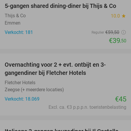
5-gangen shared dining-diner bij Thijs & Co
34%
Thijs & Co
10.0
star
Emmen
Verkocht: 181
€59
,50
Regulier
€39
,50
favorite_border
Overnachting voor 2 + evt. ontbijt en 3-
gangendiner bij Fletcher Hotels
Fletcher Hotels
Zeegse (+ meerdere locaties)
€45
Verkocht: 18.069
Excl. ca. €3 p.p.p.n. toeristenbelasting
favorite_border