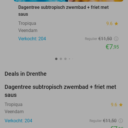
Dagentree subtropisch zwembad + friet met
saus
Tropiqua
9.6
star
Veendam
Verkocht: 204
€11
,50
Regulier
€7
,95
favorite_border
Deals in Drenthe
Dagentree subtropisch zwembad + friet met
31%
NEW
saus
TODAY
Tropiqua
9.6
star
Veendam
Verkocht: 204
€11
,50
Regulier