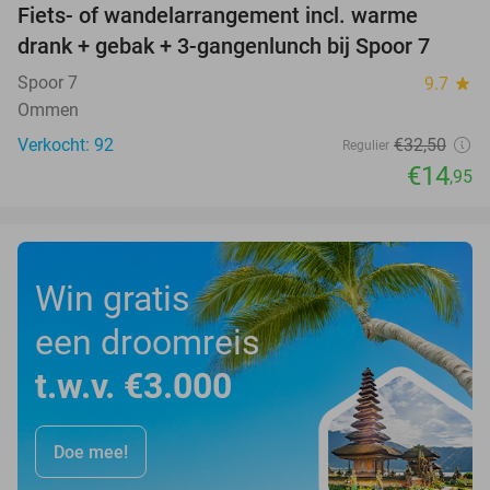
Fiets- of wandelarrangement incl. warme
54%
drank + gebak + 3-gangenlunch bij Spoor 7
Spoor 7
9.7
star
Ommen
Verkocht: 92
€32
,50
Regulier
€14
,95
Win gratis
een droomreis
t.w.v. €3.000
Doe mee!