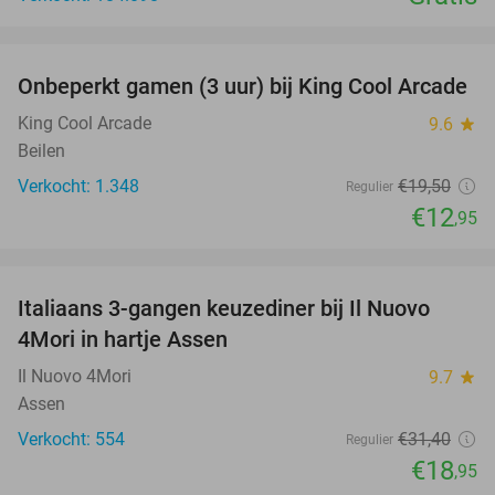
favorite_border
Onbeperkt gamen (3 uur) bij King Cool Arcade
34%
King Cool Arcade
9.6
star
Beilen
Verkocht: 1.348
€19
,50
Regulier
€12
,95
favorite_border
Italiaans 3-gangen keuzediner bij Il Nuovo
40%
4Mori in hartje Assen
Il Nuovo 4Mori
9.7
star
Assen
Verkocht: 554
€31
,40
Regulier
€18
,95