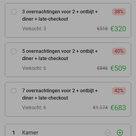
3 overnachtingen voor 2 + ontbijt +
38%
diner + late-checkout
€320
Verkocht: 3
€518
5 overnachtingen voor 2 + ontbijt +
40%
diner + late-checkout
€509
Verkocht: 6
€846
7 overnachtingen voor 2 + ontbijt +
42%
diner + late-checkout
€683
Verkocht: 6
€1.174
remove_circle_outline
add_circle_outline
1
Kamer