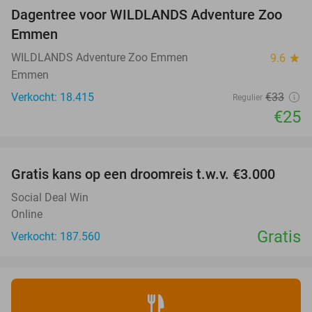
Dagentree voor WILDLANDS Adventure Zoo
24%
Emmen
WILDLANDS Adventure Zoo Emmen
9.6
star
Emmen
Verkocht: 18.415
€33
Regulier
€25
favorite_border
Gratis kans op een droomreis t.w.v. €3.000
Social Deal Win
Online
Gratis
Verkocht: 187.560