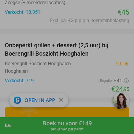
Zeegse (+ meerdere locaties)
€45
Verkocht: 18.351
Excl. ca. €3 p.p.p.n. toeristenbelasting
favorite_border
Onbeperkt grillen + dessert (2,5 uur) bij
39%
Boerengrill Boszicht Hooghalen
Boerengrill Boszicht Hooghalen
9.0
star
Hooghalen
Verkocht: 719
€41
Regulier
€24
,95
close
OPEN IN APP
Ontdek de leukste
Boek nu voor €149
hotel
shopping_cart
Boek nu
navigate_next
per kamer, per nacht