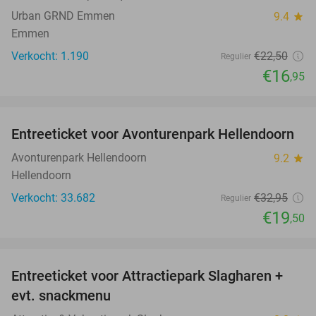
Urban GRND Emmen
9.4
star
Emmen
Verkocht: 1.190
€22
,50
Regulier
€16
,95
favorite_border
Entreeticket voor Avonturenpark Hellendoorn
41%
Avonturenpark Hellendoorn
9.2
star
Hellendoorn
Verkocht: 33.682
€32
,95
Regulier
€19
,50
favorite_border
Entreeticket voor Attractiepark Slagharen +
41%
evt. snackmenu