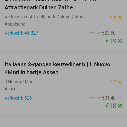
15%
Attractiepark Duinen Zathe
Verkeers- en Attractiepark Duinen Zathe
9.8
star
Appelscha
Verkocht: 46.827
€23
,50
Regulier
€19
,99
favorite_border
Italiaans 3-gangen keuzediner bij Il Nuovo
40%
4Mori in hartje Assen
Il Nuovo 4Mori
9.7
star
Assen
Verkocht: 626
€31
,40
Regulier
€18
,95
favorite_border