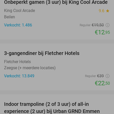
Onbeperkt gamen (3 uur) bij King Cool Arcade
34%
King Cool Arcade
9.6
star
Beilen
Verkocht: 1.486
€19
,50
Regulier
€12
,95
favorite_border
3-gangendiner bij Fletcher Hotels
42%
Fletcher Hotels
Zeegse (+ meerdere locaties)
Verkocht: 13.849
€39
Regulier
€22
,50
favorite_border
Indoor trampoline (2 of 3 uur) of all-in
25%
experience (2 uur) bij Urban GRND Emmen