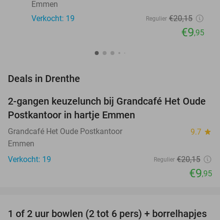
Emmen
Verkocht: 19
€20
,15
Regulier
€9
,95
favorite_border
Deals in Drenthe
2-gangen keuzelunch bij Grandcafé Het Oude
51%
NEW
Postkantoor in hartje Emmen
TODAY
Grandcafé Het Oude Postkantoor
9.7
star
Emmen
Verkocht: 19
€20
,15
Regulier
€9
,95
favorite_border
1 of 2 uur bowlen (2 tot 6 pers) + borrelhapjes
47%