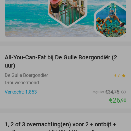
favorite_border
All-You-Can-Eat bij De Gulle Boergondiër (2
23%
uur)
De Gulle Boergondiër
9.7
star
Drouwenermond
Verkocht: 1.853
€34
,75
Regulier
€26
,90
favorite_border
1, 2 of 3 overnachting(en) voor 2 + ontbijt +
32%
NEW