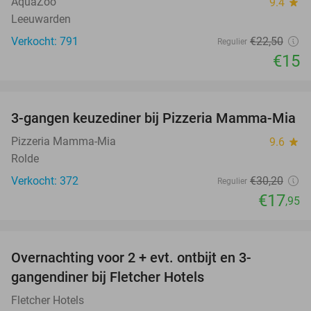
AquaZoo
9.4
star
Leeuwarden
Verkocht: 791
€22
,50
Regulier
€15
favorite_border
3-gangen keuzediner bij Pizzeria Mamma-Mia
41%
Pizzeria Mamma-Mia
9.6
star
Rolde
Verkocht: 372
€30
,20
Regulier
€17
,95
favorite_border
Overnachting voor 2 + evt. ontbijt en 3-
gangendiner bij Fletcher Hotels
Fletcher Hotels