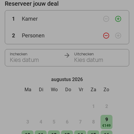
Reserveer jouw deal
remove_circle_outline
add_circle_outline
1
Kamer
remove_circle_outline
add_circle_outline
2
Personen
Inchecken
Uitchecken
Kies datum
Kies datum
augustus 2026
Ma
Di
Wo
Do
Vr
Za
Zo
1
2
9
3
4
5
6
7
8
€149