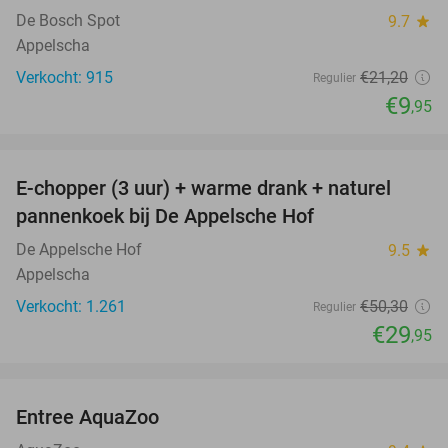
De Bosch Spot
9.7
star
Appelscha
Verkocht: 915
€21
,20
Regulier
€9
,95
favorite_border
E-chopper (3 uur) + warme drank + naturel
40%
pannenkoek bij De Appelsche Hof
De Appelsche Hof
9.5
star
Appelscha
Verkocht: 1.261
€50
,30
Regulier
€29
,95
favorite_border
Entree AquaZoo
33%