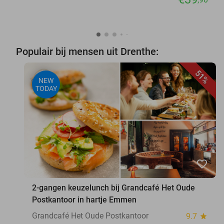
Populair bij mensen uit Drenthe:
51%
NEW
TODAY
favorite_border
2-gangen keuzelunch bij Grandcafé Het Oude
Postkantoor in hartje Emmen
Grandcafé Het Oude Postkantoor
9.7
star