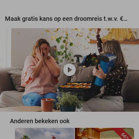
Maak gratis kans op een droomreis t.w.v. €3.000!
play_circle
Anderen bekeken ook
66%