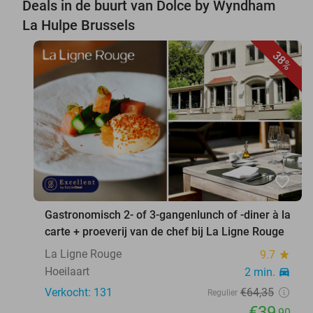
Deals in de buurt van Dolce by Wyndham
La Hulpe Brussels
38%
favorite_border
Gastronomisch 2- of 3-gangenlunch of -diner à la
carte + proeverij van de chef bij La Ligne Rouge
La Ligne Rouge
9.7
star
Hoeilaart
2 min.
directions_car
Verkocht: 131
€64
,35
Regulier
€39
,90