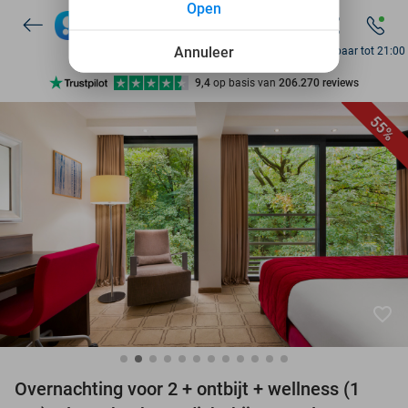
Open
7 dagen per week beschikbaar
10+ miljoen leden
Annuleer
Bereikbaar tot 21:00
9,4
op basis van
206.270 reviews
Ontdek 15.000+ deals
55%
7 dagen per week beschikbaar
10+ miljoen leden
favorite_border
Overnachting voor 2 + ontbijt + wellness (1