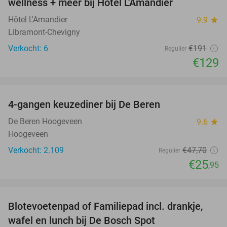
wellness + meer bij Hôtel L'Amandier
TODAY
Hôtel L'Amandier
9.9
star
Libramont-Chevigny
Verkocht: 6
€191
Regulier
€129
favorite_border
4-gangen keuzediner bij De Beren
46%
De Beren Hoogeveen
9.6
star
Hoogeveen
Verkocht: 2.109
€47
,70
Regulier
€25
,95
favorite_border
Blotevoetenpad of Familiepad incl. drankje,
53%
wafel en lunch bij De Bosch Spot