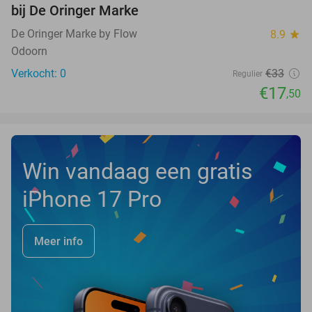
NEW
bij De Oringer Marke
TODAY
De Oringer Marke by Flow
8.9
star
Odoorn
Verkocht: 0
€33
Regulier
€17
,50
Win vandaag een gratis
iPhone 17 Pro
Meer info