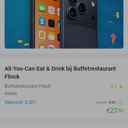
favorite_border
All-You-Can-Eat & Drink bij Buffetrestaurant
33%
Flinck
Buffetrestaurant Flinck
8.5
star
Assen
Verkocht: 3.207
€41
Regulier
€27
,50
favorite_border