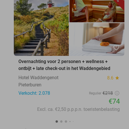
favorite_border
Overnachting voor 2 personen + wellness +
ontbijt + late check-out in het Waddengebied
Hotel Waddengenot
8.6
star
Pieterburen
Verkocht: 2.078
€218
Regulier
€74
Excl. ca. €2,50 p.p.p.n. toeristenbelasting