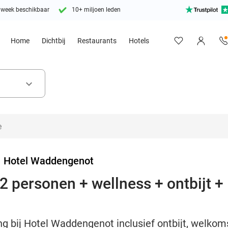
 week beschikbaar
10+ miljoen leden
Home
Dichtbij
Restaurants
Hotels
keyboard_arrow_down
>
Hotel Waddengenot
 personen + wellness + ontbijt + 
g bij Hotel Waddengenot inclusief ontbijt, welkoms