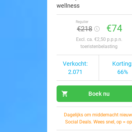
wellness
Regulier
€74
€218
Excl. ca. €2,50 p.p.p.n.
toeristenbelasting
Verkocht:
Korting
2.071
66%
shopping_cart
Boek nu
navi
Dagelijks om middernacht nieuw
Social Deals. Wees snel, op = op