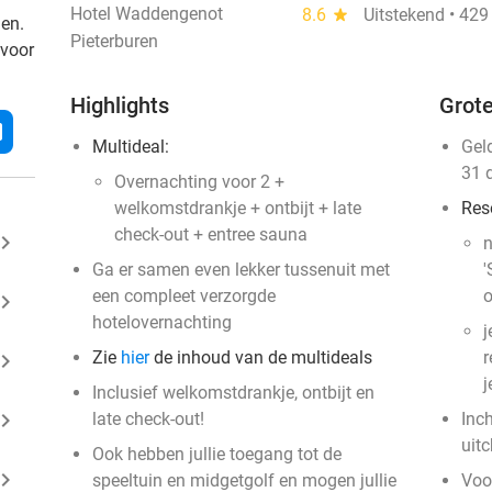
Hotel Waddengenot
8.6
star
Uitstekend • 429
den.
Pieterburen
 voor
Highlights
Grote
l
Multideal:
Gel
31 
Overnachting voor 2 +
welkomstdrankje + ontbijt + late
Res
check-out + entree sauna
ard_arrow_right
n
Ga er samen even lekker tussenuit met
'
een compleet verzorgde
o
ard_arrow_right
hotelovernachting
j
Zie
hier
de inhoud van de multideals
r
ard_arrow_right
j
Inclusief welkomstdrankje, ontbijt en
ard_arrow_right
late check-out!
Inc
uit
Ook hebben jullie toegang tot de
ard_arrow_right
speeltuin en midgetgolf en mogen jullie
Voo