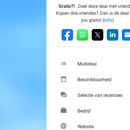
Gratis?!
- Deel deze deal met vrien
Kopen drie vrienden? Dan is de deal
jou gratis! (
info
)
whatsapp
linkedin
fb
mai
list
keybo
Multideal
date_range
keybo
Beschikbaarheid
chat
keybo
Selectie van recensies
work
keybo
Bedrijf
language
keybo
Website