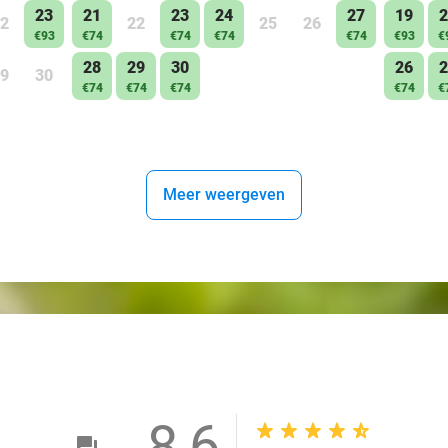
23
21
23
24
27
19
2
2
22
25
26
€93
€74
€74
€74
€74
€93
€
28
29
30
26
2
9
30
€74
€74
€74
€74
€
Meer weergeven
8,6