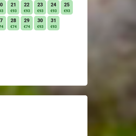
0
21
22
23
24
25
93
€93
€93
€93
€93
€93
7
28
29
30
31
74
€74
€74
€93
€93