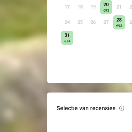
20
17
18
19
21
2
€93
28
24
25
26
27
2
€93
31
€74
Selectie van recensies
info_outlined