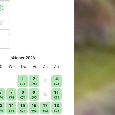
rcle_outline
rcle_outline
oktober 2026
Di
Wo
Do
Vr
Za
Zo
1
2
4
3
€74
€93
€74
6
7
8
9
11
10
74
€74
€74
€93
€74
3
14
15
16
17
18
74
€74
€74
€93
€93
€93