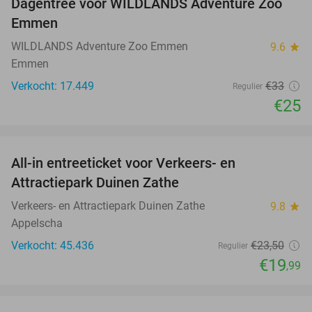
Dagentree voor WILDLANDS Adventure Zoo
24%
Emmen
WILDLANDS Adventure Zoo Emmen
9.6
star
Emmen
Verkocht: 17.449
€33
Regulier
€25
favorite_border
All-in entreeticket voor Verkeers- en
15%
Attractiepark Duinen Zathe
Verkeers- en Attractiepark Duinen Zathe
9.8
star
Appelscha
Verkocht: 45.436
€23
,50
Regulier
€19
,99
favorite_border