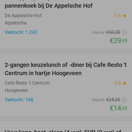
pannenkoek bij De Appelsche Hof
De Appelsche Hof
9.5
star
Appelscha
Verkocht: 1.242
€50
,30
Regulier
€29
,95
favorite_border
2-gangen keuzelunch of -diner bij Cafe Resto 't
39%
Centrum in hartje Hoogeveen
Cafe Resto 't Centrum
9.8
star
Hoogeveen
Verkocht: 168
€24
,35
Regulier
€14
,95
favorite_border