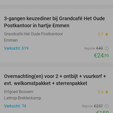
favorite_border
3-gangen keuzediner bij Grandcafé Het Oude
38%
Postkantoor in hartje Emmen
Grandcafé Het Oude Postkantoor
9.7
star
Emmen
Verkocht: 619
€40
Regulier
€24
,95
favorite_border
Overnachting(en) voor 2 + ontbijt + vuurkorf +
33%
evt. welkomstpakket + sterrenpakket
Erfgoed Bossem
9.6
star
Lattrop-Breklenkamp
Verkocht: 74
€237
Regulier