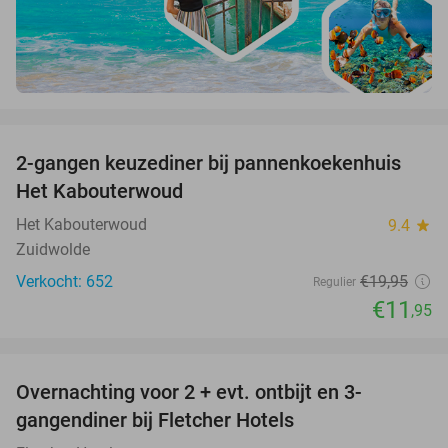
favorite_border
2-gangen keuzediner bij pannenkoekenhuis
40%
Het Kabouterwoud
Het Kabouterwoud
9.4
star
Zuidwolde
Verkocht: 652
€19
,95
Regulier
€11
,95
favorite_border
Overnachting voor 2 + evt. ontbijt en 3-
gangendiner bij Fletcher Hotels