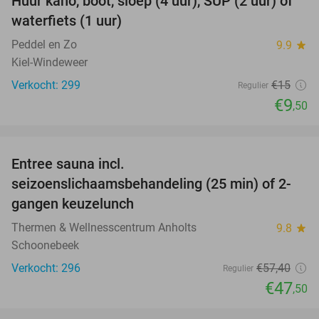
Huur kano, boot, sloep (4 uur), SUP (2 uur) of
37%
waterfiets (1 uur)
Peddel en Zo
9.9
star
Kiel-Windeweer
Verkocht: 299
€15
Regulier
€9
,50
favorite_border
Entree sauna incl.
17%
seizoenslichaamsbehandeling (25 min) of 2-
gangen keuzelunch
Thermen & Wellnesscentrum Anholts
9.8
star
Schoonebeek
Verkocht: 296
€57
,40
Regulier
€47
,50