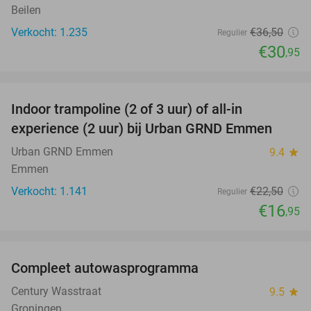
Beilen
Verkocht: 1.235
€36
,50
Regulier
€30
,95
favorite_border
Indoor trampoline (2 of 3 uur) of all-in
25%
experience (2 uur) bij Urban GRND Emmen
Urban GRND Emmen
9.4
star
Emmen
Verkocht: 1.141
€22
,50
Regulier
€16
,95
favorite_border
Compleet autowasprogramma
47%
Century Wasstraat
9.5
star
Groningen