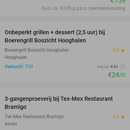
€159
Excl. ca. €3,95 p.p.p.n. toeristenbelasting
favorite_border
Onbeperkt grillen + dessert (2,5 uur) bij
39%
Boerengrill Boszicht Hooghalen
Boerengrill Boszicht Hooghalen
9.0
star
Hooghalen
Verkocht: 710
€41
Regulier
€24
,95
favorite_border
3-gangenproeverij bij Tex-Mex Restaurant
38%
Bramigo
Tex-Mex Restaurant Bramigo
9.8
star
Assen