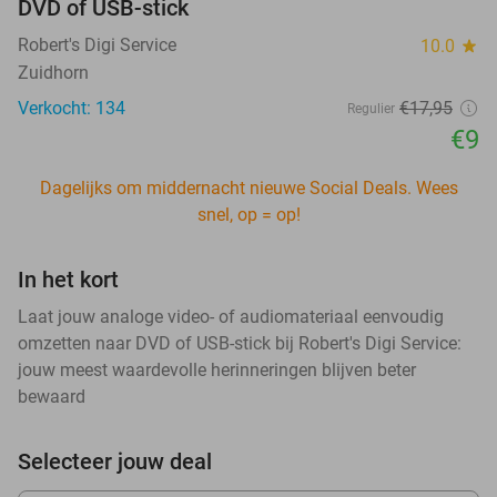
DVD of USB-stick
Robert's Digi Service
10.0
star
Zuidhorn
Verkocht: 134
€17
,95
Regulier
€9
Dagelijks om middernacht nieuwe Social Deals. Wees
snel, op = op!
In het kort
Laat jouw analoge video- of audiomateriaal eenvoudig
omzetten naar DVD of USB-stick bij Robert's Digi Service:
jouw meest waardevolle herinneringen blijven beter
bewaard
Selecteer jouw deal