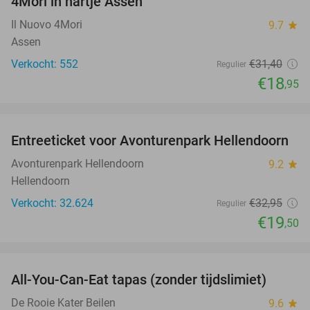
4Mori in hartje Assen
Il Nuovo 4Mori
9.7
star
Assen
Verkocht: 552
€31
,40
Regulier
€18
,95
favorite_border
Entreeticket voor Avonturenpark Hellendoorn
41%
Avonturenpark Hellendoorn
9.2
star
Hellendoorn
Verkocht: 32.624
€32
,95
Regulier
€19
,50
favorite_border
All-You-Can-Eat tapas (zonder tijdslimiet)
15%
De Rooie Kater Beilen
9.6
star