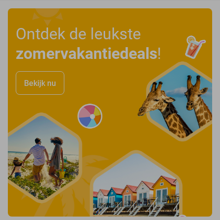
Ontdek de leukste
zomervakantiedeals
!
Bekijk nu