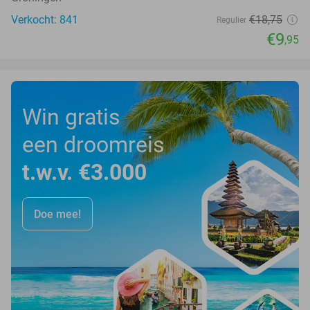
Verkocht: 841
€18
,75
Regulier
€9
,95
Win gratis
een droomreis
t.w.v. €3.000
Doe mee!