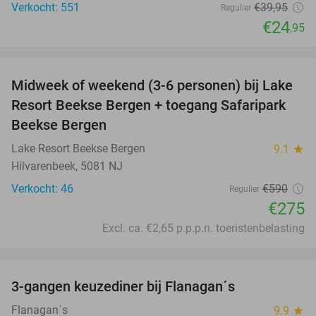
Verkocht: 551
€39
,95
Regulier
€24
,95
favorite_border
Midweek of weekend (3-6 personen) bij Lake
53%
Resort Beekse Bergen + toegang Safaripark
Beekse Bergen
Lake Resort Beekse Bergen
9.1
star
Hilvarenbeek, 5081 NJ
Verkocht: 46
€590
Regulier
€275
Excl. ca. €2,65 p.p.p.n. toeristenbelasting
favorite_border
3-gangen keuzediner bij Flanagan´s
36%
Flanagan´s
9.9
star