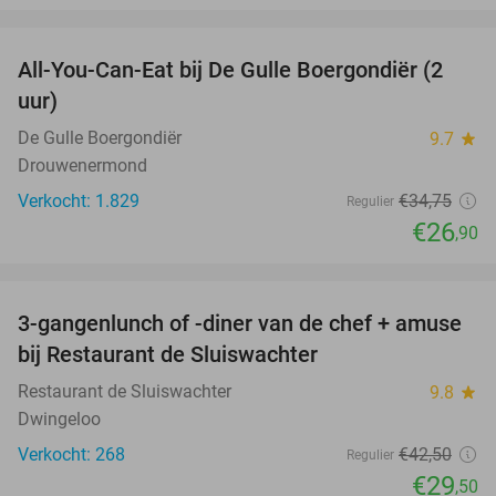
favorite_border
All-You-Can-Eat bij De Gulle Boergondiër (2
23%
uur)
De Gulle Boergondiër
9.7
star
Drouwenermond
Verkocht: 1.829
€34
,75
Regulier
€26
,90
favorite_border
3-gangenlunch of -diner van de chef + amuse
31%
bij Restaurant de Sluiswachter
Restaurant de Sluiswachter
9.8
star
Dwingeloo
Verkocht: 268
€42
,50
Regulier
€29
,50