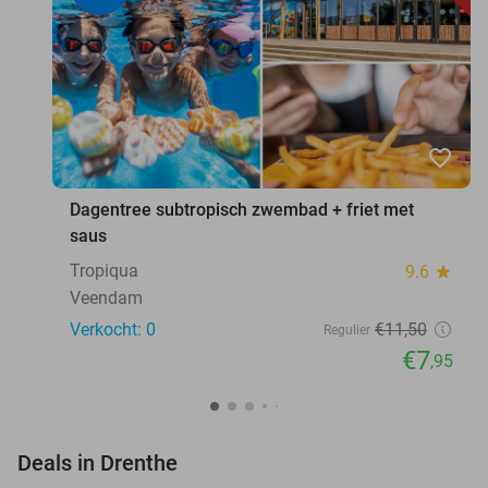
favorite_border
Dagentree subtropisch zwembad + friet met
saus
Tropiqua
9.6
star
Veendam
Verkocht: 0
€11
,50
Regulier
€7
,95
favorite_border
Deals in Drenthe