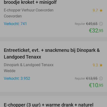
broodje kroket + minigolf
E-chopper Verhuur Coevorden
9.7
star
Coevorden
Verkocht: 741
€49
,65
Regulier
€32
,95
favorite_border
Entreeticket, evt. + snackmenu bij Dinopark &
22%
Landgoed Tenaxx
Dinopark & Landgoed Tenaxx
9.3
star
Wedde
Verkocht: 3.952
€13
,95
Regulier
€10
,95
favorite_border
E-chopper (3 uur) + warme drank + naturel
40%