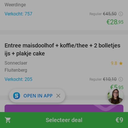
Weerdinge
Verkocht: 757
€45
,50
Regulier
€28
,95
favorite_border
Entree maisdoolhof + koffie/thee + 2 bolletjes
41%
ijs + plakje cake
Sonneclaer
9.8
star
Fluitenberg
Verkocht: 205
€10
,10
Regulier
€5
,95
close
OPEN IN APP
draai vanaf €19 over de
€9
shopping_cart
Selecteer deal