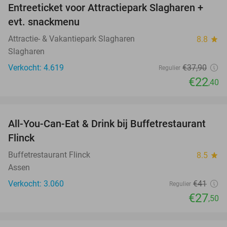
Entreeticket voor Attractiepark Slagharen +
41%
evt. snackmenu
Attractie- & Vakantiepark Slagharen
8.8
star
Slagharen
Verkocht: 4.619
€37
,90
Regulier
€22
,40
favorite_border
All-You-Can-Eat & Drink bij Buffetrestaurant
33%
Flinck
Buffetrestaurant Flinck
8.5
star
Assen
Verkocht: 3.060
€41
Regulier
€27
,50