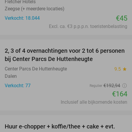
Fletcher Hotels
Zeegse (+ meerdere locaties)
€45
Verkocht: 18.044
Excl. ca. €3 p.p.p.n. toeristenbelasting
favorite_border
2, 3 of 4 overnachtingen voor 2 tot 6 personen
15%
bij Center Parcs De Huttenheugte
Center Parcs De Huttenheugte
9.5
star
Dalen
Verkocht: 77
€192
,94
Regulier
€164
Inclusief alle bijkomende kosten
favorite_border
Huur e-chopper + koffie/thee + cake + evt.
34%