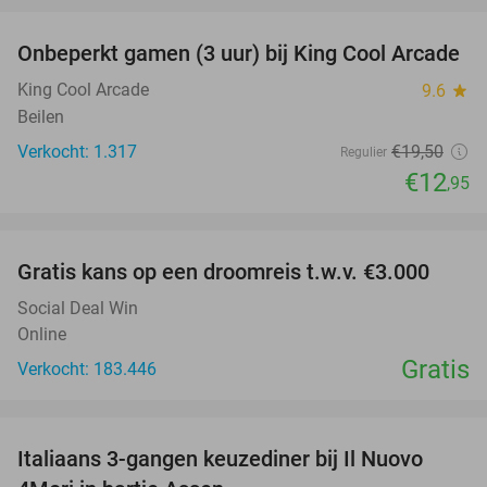
Onbeperkt gamen (3 uur) bij King Cool Arcade
34%
King Cool Arcade
9.6
star
Beilen
Verkocht: 1.317
€19
,50
Regulier
€12
,95
favorite_border
Gratis kans op een droomreis t.w.v. €3.000
Social Deal Win
Online
Gratis
Verkocht: 183.446
favorite_border
Italiaans 3-gangen keuzediner bij Il Nuovo
40%