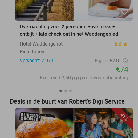
favorite_border
Overnachting voor 2 personen + wellness +
ontbijt + late check-out in het Waddengebied
Hotel Waddengenot
8.6
star
Pieterburen
Verkocht: 2.071
€218
Regulier
€74
Excl. ca. €2,50 p.p.p.n. toeristenbelasting
Deals in de buurt van Robert's Digi Service
41%