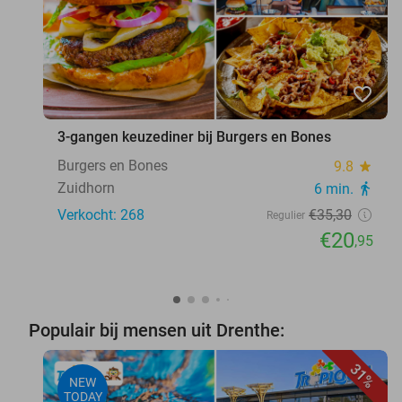
favorite_border
3-gangen keuzediner bij Burgers en Bones
Burgers en Bones
9.8
star
Zuidhorn
6 min.
directions_walk
Verkocht: 268
€35
,30
Regulier
€20
,95
Populair bij mensen uit Drenthe:
31%
NEW
TODAY