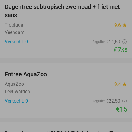
Dagentree subtropisch zwembad + friet met
31%
NEW
saus
TODAY
Tropiqua
9.6
star
Veendam
Verkocht: 0
€11
,50
Regulier
€7
,95
favorite_border
Entree AquaZoo
33%
NEW
TODAY
AquaZoo
9.4
star
Leeuwarden
Verkocht: 0
€22
,50
Regulier
€15
favorite_border