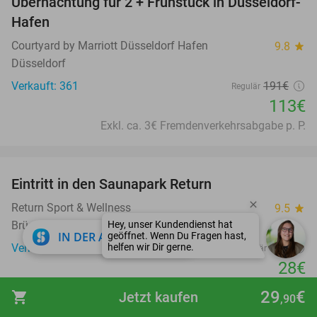
Übernachtung für 2 + Frühstück in Düsseldorf-
41%
Hafen
Courtyard by Marriott Düsseldorf Hafen
9.8
star
Düsseldorf
Verkauft: 361
191€
Regulär
113€
Exkl. ca. 3€ Fremdenverkehrsabgabe p. P.
favorite_border
Eintritt in den Saunapark Return
22%
Return Sport & Wellness
9.5
star
Brüggen-Boerholz
close
IN DER APP ÖFFNEN
Verkauft: 286
36€
Regulär
28€
29
€
shopping_cart
Jetzt kaufen
,90