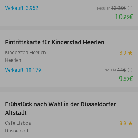
Verkauft: 3.952
13
,95
€
Regulär
10
€
,95
favorite_border
Eintrittskarte für Kinderstad Heerlen
32%
Kinderstad Heerlen
8.9
star
Heerlen
Verkauft: 10.179
14€
Regulär
9
€
,50
favorite_border
Frühstück nach Wahl in der Düsseldorfer
36%
Altstadt
Café Lisboa
8.9
star
Düsseldorf