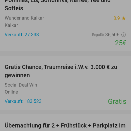
Softeis
Wunderland Kalkar
8.9
star
Kalkar
Verkauft: 27.338
36
,50
€
Regulär
25€
favorite_border
Gratis Chance, Traumreise i.W.v. 3.000 € zu
gewinnen
Social Deal Win
Online
Gratis
Verkauft: 183.523
favorite_border
Übernachtung für 2 + Frühstück + Parkplatz im
63%