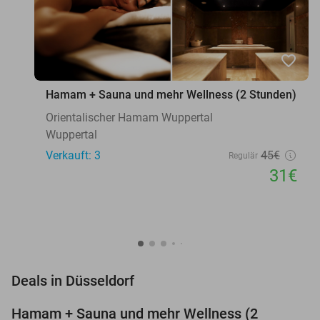
favorite_border
Hamam + Sauna und mehr Wellness (2 Stunden)
Orientalischer Hamam Wuppertal
Wuppertal
Verkauft: 3
45€
Regulär
31€
favorite_border
Deals in Düsseldorf
Hamam + Sauna und mehr Wellness (2
31%