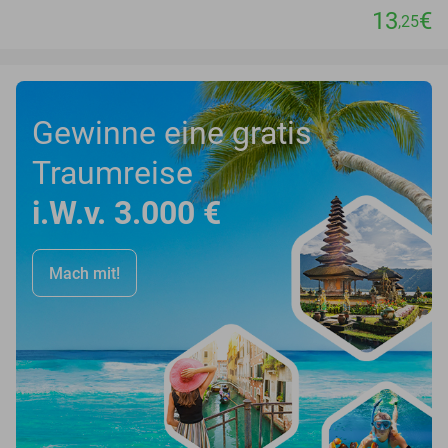
13
€
,25
Gewinne eine gratis
Traumreise
i.W.v. 3.000 €
Mach mit!