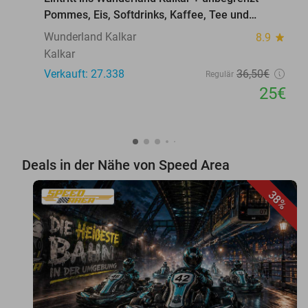
Pommes, Eis, Softdrinks, Kaffee, Tee und
Softeis
Wunderland Kalkar
8.9
star
Kalkar
Verkauft: 27.338
36
,50
€
Regulär
25€
Deals in der Nähe von Speed Area
38%