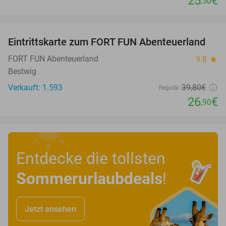
25
€
,50
favorite_border
Eintrittskarte zum FORT FUN Abenteuerland
32%
FORT FUN Abenteuerland
9.8
star
Bestwig
Verkauft: 1.593
39
,80
€
Regulär
26
€
,90
Entdecke die tollsten
Sommerurlaubdeals
!
Jetzt ansehen