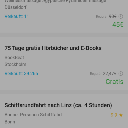
Wellnessmassage Ägyptische Pyramidenmassage
Düsseldorf
Verkauft: 11
90€
Regulär
45€
favorite_border
100%
75 Tage gratis Hörbücher und E-Books
BookBeat
Stockholm
Verkauft: 39.265
22
,47
€
Regulär
Gratis
favorite_border
Schiffsrundfahrt nach Linz (ca. 4 Stunden)
39%
Bonner Personen Schifffahrt
9.9
star
Bonn