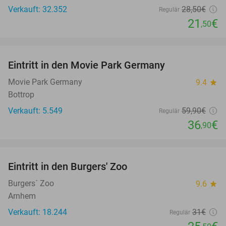
Verkauft: 32.352
28
,50
€
Regulär
21
€
,50
favorite_border
Eintritt in den Movie Park Germany
38%
Movie Park Germany
9.4
star
Bottrop
Verkauft: 5.549
59
,90
€
Regulär
36
€
,90
favorite_border
Eintritt in den Burgers' Zoo
18%
Burgers´ Zoo
9.6
star
Arnhem
Verkauft: 18.244
31€
Regulär