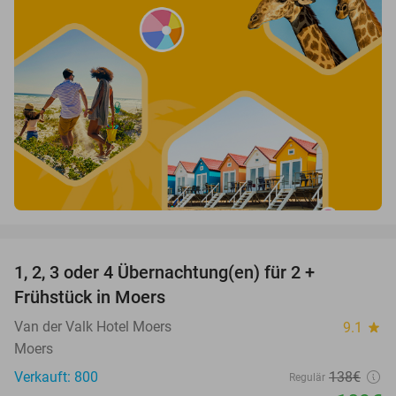
favorite_border
1, 2, 3 oder 4 Übernachtung(en) für 2 +
21%
Frühstück in Moers
Van der Valk Hotel Moers
9.1
star
Moers
Verkauft: 800
138€
Regulär