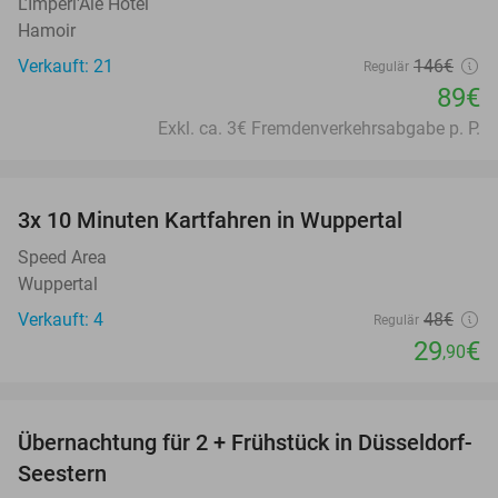
L’Impéri'Ale Hotel
Hamoir
Verkauft: 21
146€
Regulär
89€
Exkl. ca. 3€ Fremdenverkehrsabgabe p. P.
favorite_border
3x 10 Minuten Kartfahren in Wuppertal
38%
Speed Area
Wuppertal
Verkauft: 4
48€
Regulär
29
€
,90
favorite_border
Übernachtung für 2 + Frühstück in Düsseldorf-
40%
Seestern