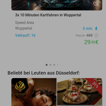
favorite_border
3x 10 Minuten Kartfahren in Wuppertal
Speed Area
Wuppertal
0 min.
directions_walk
Verkauft: 16
48€
Regulär
29
€
,90
Beliebt bei Leuten aus Düsseldorf:
31%