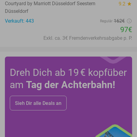
Courtyard by Marriott Düsseldorf Seestern
9.2
star
Düsseldorf
Verkauft: 443
162€
Regulär
97€
Exkl. ca. 3€ Fremdenverkehrsabgabe p. P.
Dreh Dich ab 19 € kopfüber
am
Tag der Achterbahn!
Sieh Dir alle Deals an