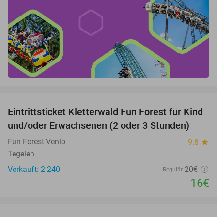
favorite_border
Eintrittsticket Kletterwald Fun Forest für Kind
20%
und/oder Erwachsenen (2 oder 3 Stunden)
Fun Forest Venlo
9.8
star
Tegelen
Verkauft: 2.240
20€
Regulär
16€
favorite_border