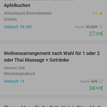
Apfelkuchen
Attractiepark Bommelwereld
9.5
star
Groenlo
Verkauft: 34.285
35
,50
€
Regulär
27
€
,50
favorite_border
Wellnessarrangement nach Wahl für 1 oder 2
33%
oder Thai Massage + Getränke
Hamam Zeit
Mönchengladbach
Verkauft: 14
52€
Regulär
34
€
,90
favorite_border