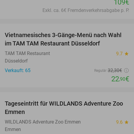
109€
Exkl. ca. 6€ Fremdenverkehrsabgabe p. P.
favorite_border
Vietnamesisches 3-Gänge-Menü nach Wahl
29%
im TAM TAM Restaurant Düsseldorf
TAM TAM Restaurant
9.7
star
Düsseldorf
Verkauft: 65
32
,30
€
Regulär
22
€
,90
favorite_border
Tageseintritt für WILDLANDS Adventure Zoo
24%
Emmen
WILDLANDS Adventure Zoo Emmen
9.6
star
Emmen