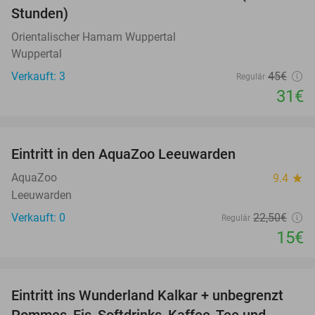
Stunden)
Orientalischer Hamam Wuppertal
Wuppertal
Verkauft: 3
45€
Regulär
31€
favorite_border
Eintritt in den AquaZoo Leeuwarden
33%
NEW
TODAY
AquaZoo
9.4
star
Leeuwarden
Verkauft: 0
22
,50
€
Regulär
15€
favorite_border
Eintritt ins Wunderland Kalkar + unbegrenzt
32%
Pommes, Eis, Softdrinks, Kaffee, Tee und