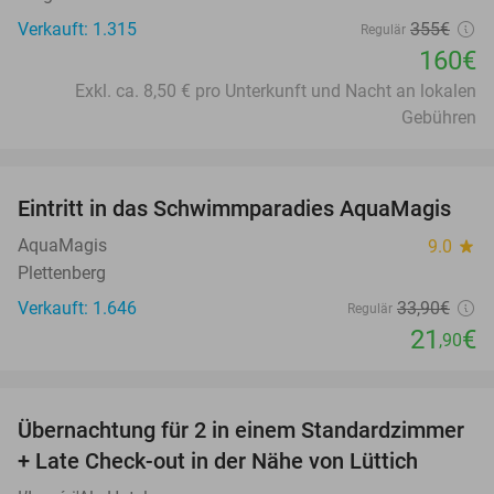
Verkauft: 1.315
355€
Regulär
160€
Exkl. ca. 8,50 € pro Unterkunft und Nacht an lokalen
Gebühren
favorite_border
Eintritt in das Schwimmparadies AquaMagis
35%
AquaMagis
9.0
star
Plettenberg
Verkauft: 1.646
33
,90
€
Regulär
21
€
,90
favorite_border
Übernachtung für 2 in einem Standardzimmer
39%
+ Late Check-out in der Nähe von Lüttich