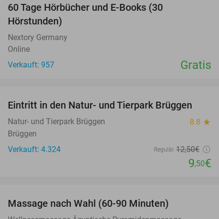
60 Tage Hörbücher und E-Books (30
Hörstunden)
Nextory Germany
Online
Gratis
Verkauft: 957
favorite_border
Eintritt in den Natur- und Tierpark Brüggen
24%
Natur- und Tierpark Brüggen
8.8
star
Brüggen
Verkauft: 4.324
12
,50
€
Regulär
9
€
,50
favorite_border
Massage nach Wahl (60-90 Minuten)
50%