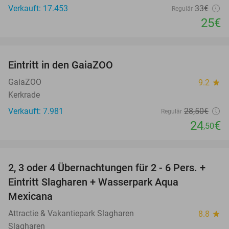
Verkauft: 17.453
33€
Regulär
25€
favorite_border
Eintritt in den GaiaZOO
14%
GaiaZOO
9.2
star
Kerkrade
Verkauft: 7.981
28
,50
€
Regulär
24
€
,50
favorite_border
2, 3 oder 4 Übernachtungen für 2 - 6 Pers. +
55%
Eintritt Slagharen + Wasserpark Aqua
Mexicana
Attractie & Vakantiepark Slagharen
8.8
star
Slagharen