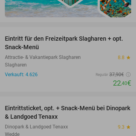
favorite_border
Eintritt für den Freizeitpark Slagharen + opt.
41%
Snack-Menü
Attractie- & Vakantiepark Slagharen
8.8
star
Slagharen
Verkauft: 4.626
37
,90
€
Regulär
22
€
,40
favorite_border
Eintrittsticket, opt. + Snack-Menü bei Dinopark
22%
& Landgoed Tenaxx
Dinopark & Landgoed Tenaxx
9.3
star
Wedde