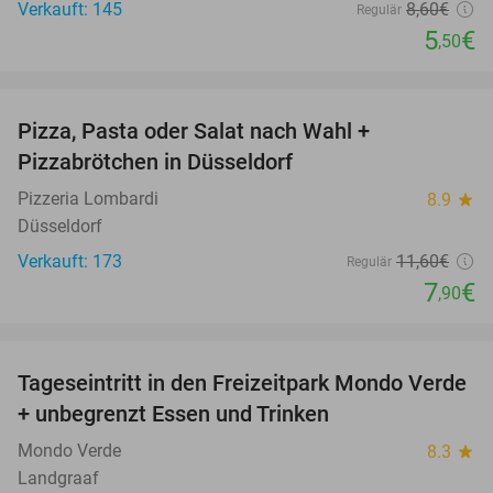
Verkauft: 145
8
,60
€
Regulär
5
€
,50
favorite_border
Pizza, Pasta oder Salat nach Wahl +
32%
Pizzabrötchen in Düsseldorf
Pizzeria Lombardi
8.9
star
Düsseldorf
Verkauft: 173
11
,60
€
Regulär
7
€
,90
favorite_border
Tageseintritt in den Freizeitpark Mondo Verde
25%
+ unbegrenzt Essen und Trinken
Mondo Verde
8.3
star
Landgraaf