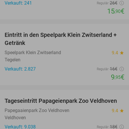
Verkauft: 241
26€
Regulär
15
€
,90
favorite_border
Eintritt in den Speelpark Klein Zwitserland +
38%
Getränk
Speelpark Klein Zwitserland
9.4
star
Tegelen
Verkauft: 2.827
16€
Regulär
9
€
,95
favorite_border
Tageseintritt Papageienpark Zoo Veldhoven
26%
Papegaaienpark Zoo Veldhoven
9.4
star
Veldhoven
Verkauft: 9.038
18€
Regulär