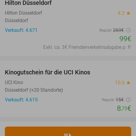
Hilton Düsseldorf
Hilton Düsseldorf
9.2
star
Düsseldorf
Verkauft: 4.671
269€
Regulär
99€
Exkl. ca. 3€ Fremdenverkehrsabgabe p. P.
favorite_border
Kinogutschein für die UCI Kinos
42%
UCI Kino
10.0
star
Düsseldorf (+20 Standorte)
Verkauft: 4.615
15€
Regulär
8
€
,75