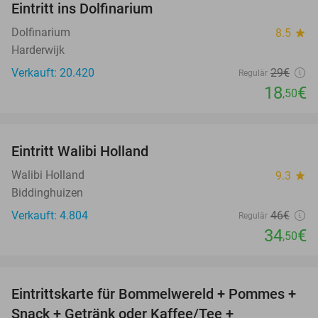
Eintritt ins Dolfinarium
36%
Dolfinarium
8.5
star
Harderwijk
Verkauft: 20.420
29€
Regulär
18
€
,50
favorite_border
Eintritt Walibi Holland
25%
Walibi Holland
9.3
star
Biddinghuizen
Verkauft: 4.804
46€
Regulär
34
€
,50
favorite_border
Eintrittskarte für Bommelwereld + Pommes +
23%
Snack + Getränk oder Kaffee/Tee +