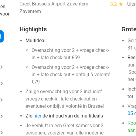
Greet Brussels Airport Zaventem
8.2
star
Uit
den.
Zaventem
 voor
Highlights
Grote
l
Multideal:
Gel
31 
Overnachting voor 2 + vroege check-
in + late check-out €59
Res
uur
ard_arrow_right
Overnachting voor 2 + vroege check-
'Soc
in + late check-out + ontbijt à volonté
het 
€79
ard_arrow_right
Inc
Zalige overnachting voor 2 inclusief
tot 
vroege check-in, late check-out en
ard_arrow_right
eventueel ontbijt à volonté in Brussel
Vra
05
o
ard_arrow_right
Zie
hier
de inhoud van de multideals
Koo
Je verblijft in een Greet-kamer voor 2
aan
ard_arrow_right
personen, voorzien van alle moderne