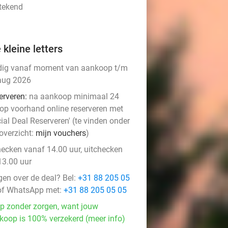
stekend
 kleine letters
dig vanaf moment van aankoop t/m
aug 2026
erveren:
na aankoop minimaal 24
 op voorhand online reserveren met
ial Deal Reserveren' (te vinden onder
overzicht:
mijn vouchers
)
hecken vanaf 14.00 uur, uitchecken
13.00 uur
gen over de deal? Bel:
+31 88 205 05
f WhatsApp met:
+31 88 205 05 05
p zonder zorgen, want jouw
koop is 100% verzekerd (meer info)