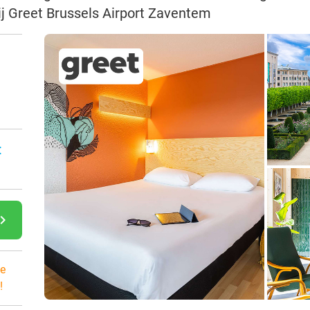
bij Greet Brussels Airport Zaventem
:
gate_next
e
!