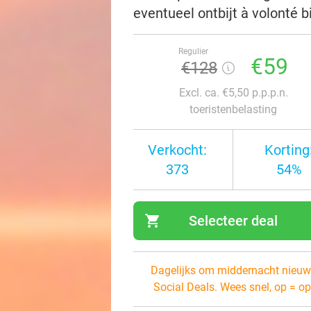
eventueel ontbijt à volonté 
Regulier
€59
€128
Excl. ca. €5,50 p.p.p.n.
toeristenbelasting
Verkocht:
Korting
373
54%
shopping_cart
Selecteer deal
navi
Dagelijks om middernacht nieuw
Social Deals. Wees snel, op = op