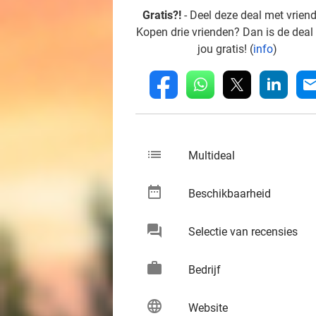
Gratis?!
- Deel deze deal met vrien
Kopen drie vrienden? Dan is de deal
jou gratis! (
info
)
whatsapp
linkedin
fb
mai
list
keybo
Multideal
date_range
keybo
Beschikbaarheid
chat
keybo
Selectie van recensies
work
keybo
Bedrijf
language
keybo
Website