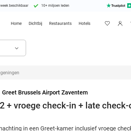
 week beschikbaar
10+ miljoen leden
Home
Dichtbij
Restaurants
Hotels
keyboard_arrow_down
>
Greet Brussels Airport Zaventem
 + vroege check-in + late check-ou
nachting in een Greet-kamer inclusief vroege check