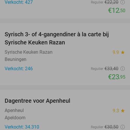
Verkocht: 427
€22
,20
Regulier
€12
,50
favorite_border
Syrisch 3- of 4-gangendiner à la carte bij
28%
Syrische Keuken Razan
Syrische Keuken Razan
9.9
star
Beuningen
Verkocht: 246
€33
,40
Regulier
€23
,95
favorite_border
Dagentree voor Apenheul
36%
Apenheul
9.3
star
Apeldoorn
Verkocht: 34.310
€30
,50
Regulier