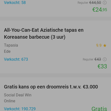
Verkocht: 58
€44
,50
Regulier
€24
,95
favorite_border
All-You-Can-Eat Aziatische tapas en
23%
Koreaanse barbecue (3 uur)
Tapasia
9.9
star
Ede
Verkocht: 673
€43
Regulier
€33
favorite_border
Gratis kans op een droomreis t.w.v. €3.000
Social Deal Win
Online
Gratis
Verkocht: 190.729