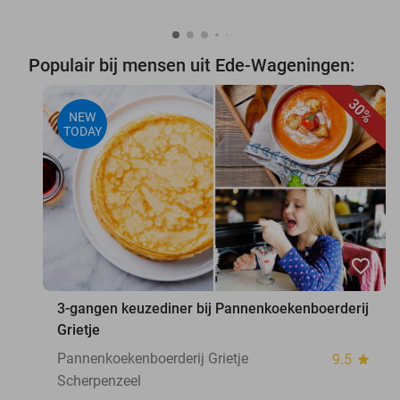
Populair bij mensen uit Ede-Wageningen:
30%
NEW
TODAY
favorite_border
3-gangen keuzediner bij Pannenkoekenboerderij
Grietje
Pannenkoekenboerderij Grietje
9.5
star
Scherpenzeel