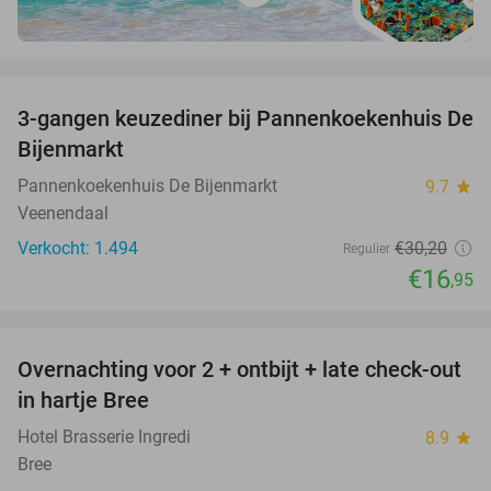
favorite_border
3-gangen keuzediner bij Pannenkoekenhuis De
44%
Bijenmarkt
Pannenkoekenhuis De Bijenmarkt
9.7
star
Veenendaal
Verkocht: 1.494
€30
,20
Regulier
€16
,95
favorite_border
Overnachting voor 2 + ontbijt + late check-out
41%
NEW
in hartje Bree
TODAY
Hotel Brasserie Ingredi
8.9
star
Bree