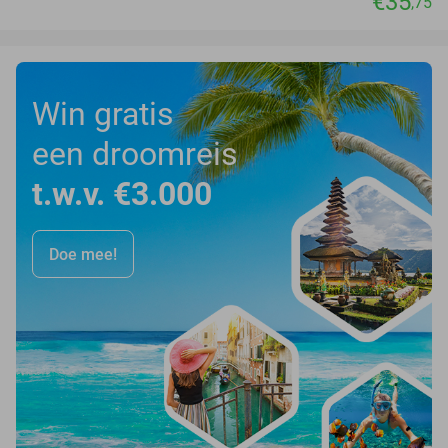
€35
,75
Win gratis
een droomreis
t.w.v. €3.000
Doe mee!