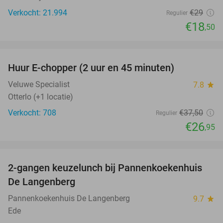
Verkocht: 21.994
€29
Regulier
€18
,50
favorite_border
Huur E-chopper (2 uur en 45 minuten)
28%
Veluwe Specialist
7.8
star
Otterlo (+1 locatie)
Verkocht: 708
€37
,50
Regulier
€26
,95
favorite_border
2-gangen keuzelunch bij Pannenkoekenhuis
44%
De Langenberg
Pannenkoekenhuis De Langenberg
9.7
star
Ede