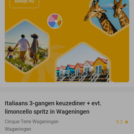
Bekijk nu
favorite_border
Italiaans 3-gangen keuzediner + evt.
28%
limoncello spritz in Wageningen
Cinque Terre Wageningen
9.3
star
Wageningen