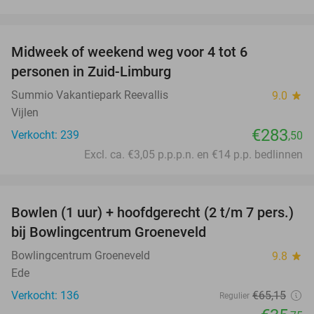
favorite_border
Midweek of weekend weg voor 4 tot 6
personen in Zuid-Limburg
Summio Vakantiepark Reevallis
9.0
star
Vijlen
€283
Verkocht: 239
,50
Excl. ca. €3,05 p.p.p.n. en €14 p.p. bedlinnen
favorite_border
Bowlen (1 uur) + hoofdgerecht (2 t/m 7 pers.)
45%
bij Bowlingcentrum Groeneveld
Bowlingcentrum Groeneveld
9.8
star
Ede
Verkocht: 136
€65
,15
Regulier