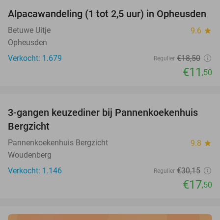
Alpacawandeling (1 tot 2,5 uur) in Opheusden
38%
Betuwe Uitje
9.6
star
Opheusden
Verkocht: 1.679
€18
,50
Regulier
€11
,50
favorite_border
3-gangen keuzediner bij Pannenkoekenhuis
42%
Bergzicht
Pannenkoekenhuis Bergzicht
9.8
star
Woudenberg
Verkocht: 1.146
€30
,15
Regulier
€17
,50