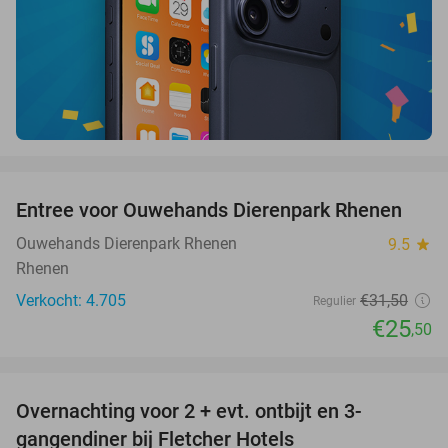
favorite_border
Entree voor Ouwehands Dierenpark Rhenen
19%
Ouwehands Dierenpark Rhenen
9.5
star
Rhenen
Verkocht: 4.705
€31
,50
Regulier
€25
,50
favorite_border
Overnachting voor 2 + evt. ontbijt en 3-
gangendiner bij Fletcher Hotels