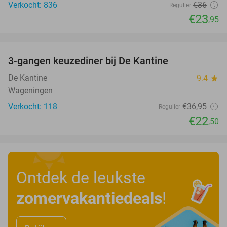
Verkocht: 836
€36
Regulier
€23
,95
favorite_border
3-gangen keuzediner bij De Kantine
39%
De Kantine
9.4
star
Wageningen
Verkocht: 118
€36
,95
Regulier
€22
,50
Ontdek de leukste
zomervakantiedeals
!