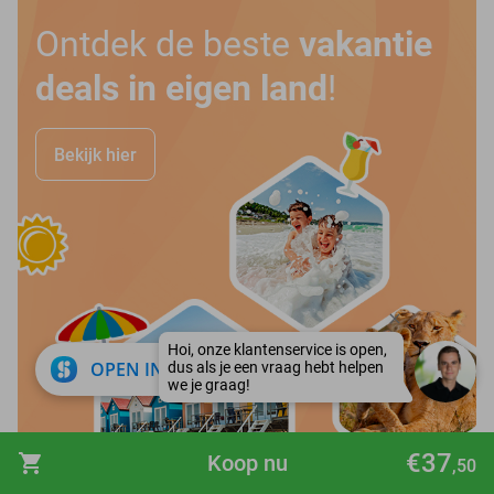
Ontdek de beste
vakantie
deals in eigen land
!
Bekijk hier
close
OPEN IN APP
€37
shopping_cart
Koop nu
,50
favorite_border