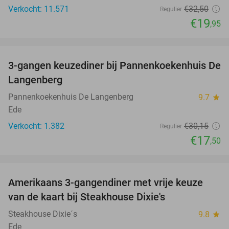
Verkocht: 11.571
€32
,50
Regulier
€19
,95
favorite_border
3-gangen keuzediner bij Pannenkoekenhuis De
42%
Langenberg
Pannenkoekenhuis De Langenberg
9.7
star
Ede
Verkocht: 1.382
€30
,15
Regulier
€17
,50
favorite_border
Amerikaans 3-gangendiner met vrije keuze
15%
van de kaart bij Steakhouse Dixie's
Steakhouse Dixie´s
9.8
star
Ede