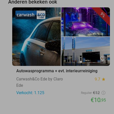
Anderen bekeken ook
9%
favorite_border
Autowasprogramma + evt. interieurreiniging
Carwash&Co Ede by Claro
9.7
star
Ede
Verkocht: 1.125
€12
Regulier
€10
,95