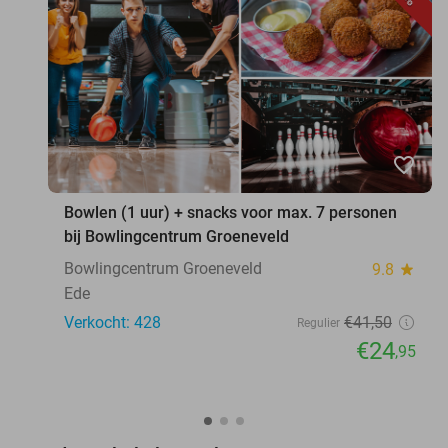
favorite_border
Bowlen (1 uur) + snacks voor max. 7 personen
bij Bowlingcentrum Groeneveld
Bowlingcentrum Groeneveld
9.8
star
Ede
Verkocht: 428
€41
,50
Regulier
€24
,95