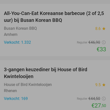
favorite_border
All-You-Can-Eat Koreaanse barbecue (2 of 2,5
30%
uur) bij Busan Korean BBQ
Busan Korean BBQ
8.6
star
Arnhem
Verkocht: 1.332
€46
,90
Regulier
€33
favorite_border
3-gangen keuzediner bij House of Bird
38%
Kwintelooijen
House of Bird Kwintelooijen
9.5
star
Rhenen
Verkocht: 169
€44
,50
Regulier
€27
,50