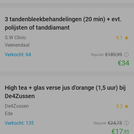
favorite_border
3 tandenbleekbehandelingen (20 min) + evt.
82%
polijsten of tanddiamant
S.W Clinic
9.1
star
Veenendaal
Verkocht: 64
€189
,99
Regulier
€34
favorite_border
High tea + glas verse jus d’orange (1,5 uur) bij
27%
De4Zussen
De4Zussen
9.2
star
Ede
Verkocht: 135
€24
,75
Regulier
€17
,95