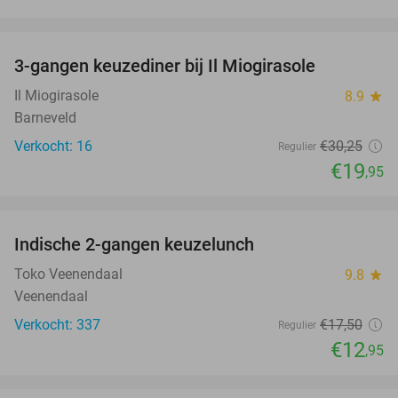
favorite_border
3-gangen keuzediner bij Il Miogirasole
34%
Il Miogirasole
8.9
star
Barneveld
Verkocht: 16
€30
,25
Regulier
€19
,95
favorite_border
Indische 2-gangen keuzelunch
26%
Toko Veenendaal
9.8
star
Veenendaal
Verkocht: 337
€17
,50
Regulier
€12
,95
favorite_border