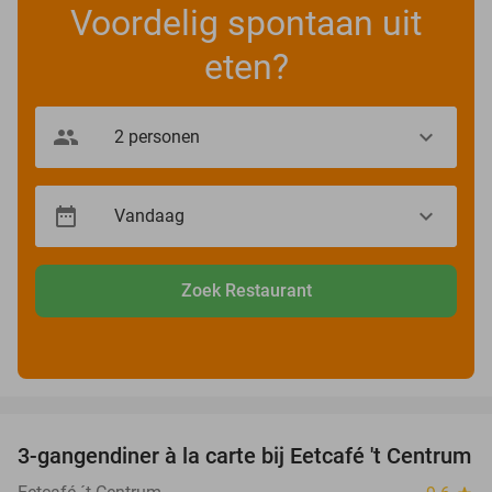
Voordelig spontaan uit
eten?
Zoek Restaurant
favorite_border
3-gangendiner à la carte bij Eetcafé 't Centrum
36%