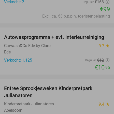
Verkocht: 2
€168
Regulier
€99
Excl. ca. €3 p.p.p.n. toeristenbelasting
favorite_border
Autowasprogramma + evt. interieurreiniging
9%
Carwash&Co Ede by Claro
9.7
star
Ede
Verkocht: 1.125
€12
Regulier
€10
,95
favorite_border
Entree Sprookjesweken Kinderpretpark
39%
Julianatoren
Kinderpretpark Julianatoren
9.4
star
Apeldoorn