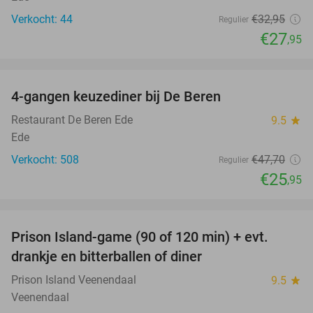
Verkocht: 44
€32
,95
Regulier
€27
,95
favorite_border
4-gangen keuzediner bij De Beren
46%
Restaurant De Beren Ede
9.5
star
Ede
Verkocht: 508
€47
,70
Regulier
€25
,95
favorite_border
Prison Island-game (90 of 120 min) + evt.
33%
drankje en bitterballen of diner
Prison Island Veenendaal
9.5
star
Veenendaal