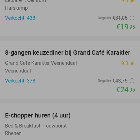
Eetcafé ´t Centrum
9.6
star
Harskamp
Verkocht: 433
€31
,05
Regulier
€19
,95
favorite_border
3-gangen keuzediner bij Grand Café Karakter
43%
Grand Café Karakter Veenendaal
9.3
star
Veenendaal
Verkocht: 378
€43
,75
Regulier
€24
,95
favorite_border
E-chopper huren (4 uur)
44%
Bed & Breakfast Trouwborst
Rhenen