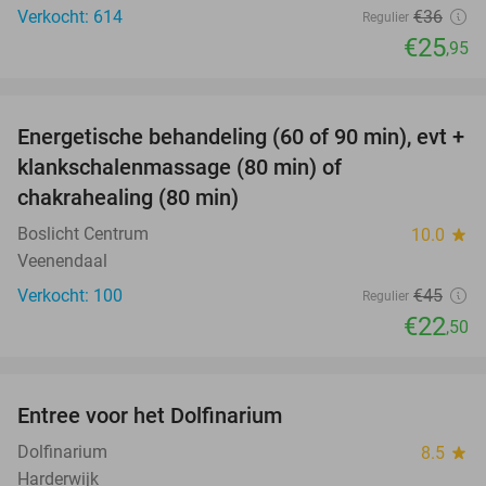
Verkocht: 614
€36
Regulier
€25
,95
favorite_border
Energetische behandeling (60 of 90 min), evt +
50%
SOLD
klankschalenmassage (80 min) of
OUT
chakrahealing (80 min)
Boslicht Centrum
10.0
star
Veenendaal
Verkocht: 100
€45
Regulier
€22
,50
favorite_border
Entree voor het Dolfinarium
36%
Dolfinarium
8.5
star
Harderwijk