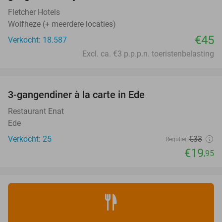
Fletcher Hotels
Wolfheze (+ meerdere locaties)
€45
Verkocht: 18.587
Excl. ca. €3 p.p.p.n. toeristenbelasting
favorite_border
3-gangendiner à la carte in Ede
40%
Restaurant Enat
Ede
Verkocht: 25
€33
Regulier
€19
,95