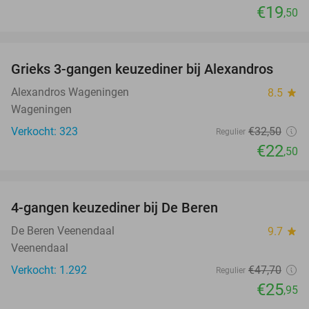
€19
,50
favorite_border
Grieks 3-gangen keuzediner bij Alexandros
31%
Alexandros Wageningen
8.5
star
Wageningen
Verkocht: 323
€32
,50
Regulier
€22
,50
favorite_border
4-gangen keuzediner bij De Beren
46%
De Beren Veenendaal
9.7
star
Veenendaal
Verkocht: 1.292
€47
,70
Regulier
€25
,95