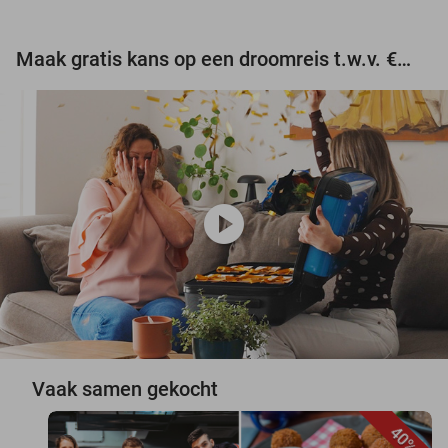
Maak gratis kans op een droomreis t.w.v. €3.000!
play_circle
Vaak samen gekocht
40%