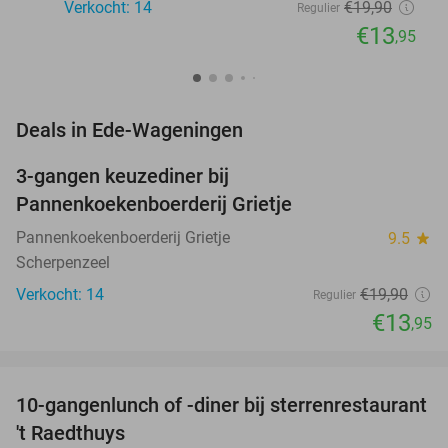
Verkocht: 14
€19
,90
Regulier
€13
,95
favorite_border
Deals in Ede-Wageningen
3-gangen keuzediner bij
30%
NEW
Pannenkoekenboerderij Grietje
TODAY
Pannenkoekenboerderij Grietje
9.5
star
Scherpenzeel
Verkocht: 14
€19
,90
Regulier
€13
,95
favorite_border
10-gangenlunch of -diner bij sterrenrestaurant
48%
NEW
't Raedthuys
TODAY