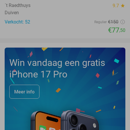
´t Raedthuys
9.7
star
Duiven
Verkocht: 52
€150
Regulier
€77
,50
Win vandaag een gratis
iPhone 17 Pro
Meer info