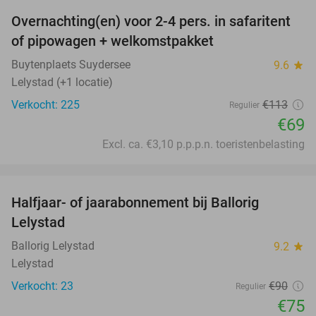
Overnachting(en) voor 2-4 pers. in safaritent
39%
of pipowagen + welkomstpakket
Buytenplaets Suydersee
9.6
star
Lelystad (+1 locatie)
Verkocht: 225
€113
Regulier
€69
Excl. ca. €3,10 p.p.p.n. toeristenbelasting
favorite_border
Halfjaar- of jaarabonnement bij Ballorig
17%
Lelystad
Ballorig Lelystad
9.2
star
Lelystad
Verkocht: 23
€90
Regulier
€75