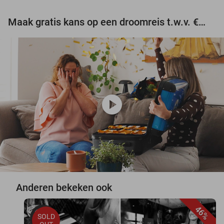
Maak gratis kans op een droomreis t.w.v. €3.000!
play_circle
Anderen bekeken ook
46%
SOLD