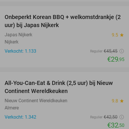
favorite_border
Onbeperkt Korean BBQ + welkomstdrankje (2
34%
uur) bij Japas Nijkerk
Japas Nijkerk
9.5
star
Nijkerk
Verkocht: 1.133
€45
,45
Regulier
€29
,95
favorite_border
All-You-Can-Eat & Drink (2,5 uur) bij Nieuw
24%
Continent Wereldkeuken
Nieuw Continent Wereldkeuken
9.8
star
Almere
Verkocht: 1.342
€42
,50
Regulier
€32
,50