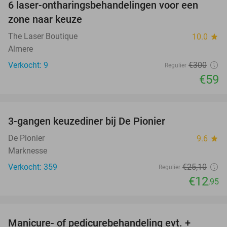
6 laser-ontharingsbehandelingen voor een
80%
zone naar keuze
The Laser Boutique
10.0
star
Almere
Verkocht: 9
€300
Regulier
€59
favorite_border
3-gangen keuzediner bij De Pionier
48%
De Pionier
9.6
star
Marknesse
Verkocht: 359
€25
,10
Regulier
€12
,95
favorite_border
Manicure- of pedicurebehandeling evt. +
52%