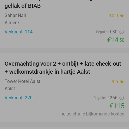
gellak of BIAB
Sahar Nail
10.0
star
Almere
Verkocht: 114
€30
Regulier
€14
,50
favorite_border
Overnachting voor 2 + ontbijt + late check-out
57%
+ welkomstdrankje in hartje Aalst
Tower Hotel Aalst
9.6
star
Aalst
Verkocht: 220
€266
Regulier
€115
Inclusief alle bijkomende kosten
favorite_border