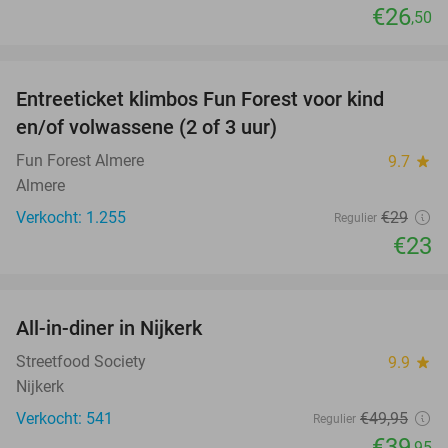
€26
,50
favorite_border
Entreeticket klimbos Fun Forest voor kind
21%
en/of volwassene (2 of 3 uur)
Fun Forest Almere
9.7
star
Almere
Verkocht: 1.255
€29
Regulier
€23
favorite_border
All-in-diner in Nijkerk
20%
Streetfood Society
9.9
star
Nijkerk
Verkocht: 541
€49
,95
Regulier
€39
,95