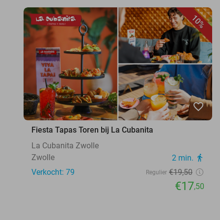
10%
favorite_border
Fiesta Tapas Toren bij La Cubanita
La Cubanita Zwolle
Zwolle
2 min.
directions_walk
Verkocht: 79
€19
,50
Regulier
€17
,50