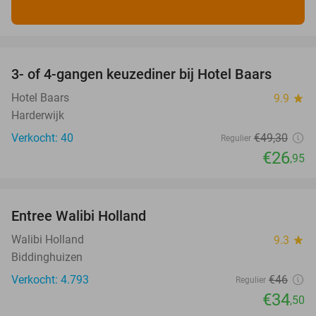
favorite_border
3- of 4-gangen keuzediner bij Hotel Baars
45%
Hotel Baars
9.9
star
Harderwijk
Verkocht: 40
€49
,30
Regulier
€26
,95
favorite_border
Entree Walibi Holland
25%
Walibi Holland
9.3
star
Biddinghuizen
Verkocht: 4.793
€46
Regulier
€34
,50