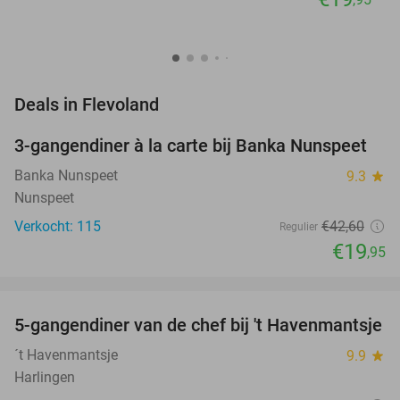
favorite_border
Deals in Flevoland
3-gangendiner à la carte bij Banka Nunspeet
53%
NEW
TODAY
Banka Nunspeet
9.3
star
Nunspeet
Verkocht: 115
€42
,60
Regulier
€19
,95
favorite_border
5-gangendiner van de chef bij 't Havenmantsje
34%
NEW
TODAY
´t Havenmantsje
9.9
star
Harlingen