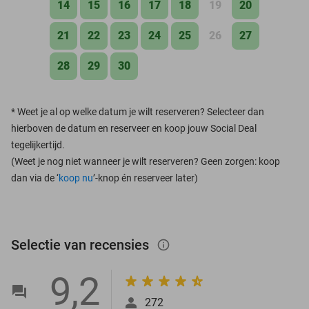
14
15
16
17
18
19
20
21
22
23
24
25
26
27
28
29
30
*
Weet je al op welke datum je wilt reserveren? Selecteer dan
hierboven de datum en reserveer en koop jouw Social Deal
tegelijkertijd.
(Weet je nog niet wanneer je wilt reserveren? Geen zorgen: koop
dan via de ‘
koop nu
’-knop én reserveer later)
Selectie van recensies
info_outlined
9,2
272