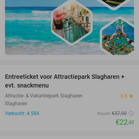
favorite_border
Entreeticket voor Attractiepark Slagharen +
41%
evt. snackmenu
Attractie- & Vakantiepark Slagharen
8.8
star
Slagharen
Verkocht: 4.584
€37
,90
Regulier
€22
,40
favorite_border