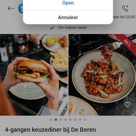
Open
7 dagen per week beschikbaar
Annuleer
Bereikbaar tot 23:00
10+ miljoen leden
9,4
op basis van
205.945 reviews
Ontdek 15.000+ deals
46%
7 dagen per week beschikbaar
10+ miljoen leden
favorite_border
4-gangen keuzediner bij De Beren