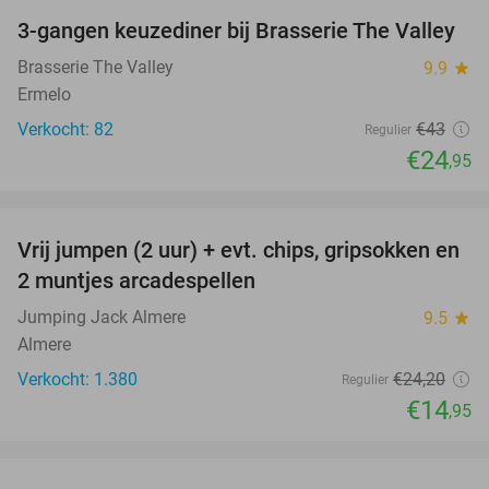
3-gangen keuzediner bij Brasserie The Valley
42%
Brasserie The Valley
9.9
star
Ermelo
Verkocht: 82
€43
Regulier
€24
,95
favorite_border
Vrij jumpen (2 uur) + evt. chips, gripsokken en
38%
2 muntjes arcadespellen
Jumping Jack Almere
9.5
star
Almere
Verkocht: 1.380
€24
,20
Regulier
€14
,95
favorite_border