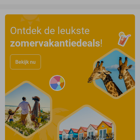
Ontdek de leukste
zomervakantiedeals
!
Bekijk nu