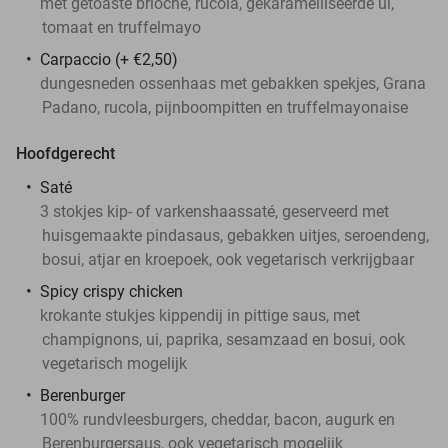
met getoaste brioche, rucola, gekaramelliseerde ui,
tomaat en truffelmayo
Carpaccio (+ €2,50)
dungesneden ossenhaas met gebakken spekjes, Grana
Padano, rucola, pijnboompitten en truffelmayonaise
Hoofdgerecht
Saté
3 stokjes kip- of varkenshaassaté, geserveerd met
huisgemaakte pindasaus, gebakken uitjes, seroendeng,
bosui, atjar en kroepoek, ook vegetarisch verkrijgbaar
Spicy crispy chicken
krokante stukjes kippendij in pittige saus, met
champignons, ui, paprika, sesamzaad en bosui, ook
vegetarisch mogelijk
Berenburger
100% rundvleesburgers, cheddar, bacon, augurk en
Berenburgersaus, ook vegetarisch mogelijk