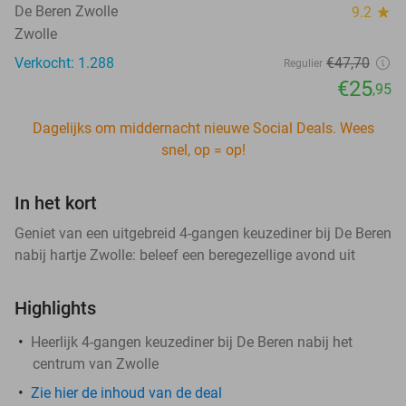
De Beren Zwolle
9.2
star
Zwolle
Verkocht: 1.288
€47
,70
Regulier
€25
,95
Dagelijks om middernacht nieuwe Social Deals. Wees
snel, op = op!
In het kort
Geniet van een uitgebreid 4-gangen keuzediner bij De Beren
nabij hartje Zwolle: beleef een beregezellige avond uit
Highlights
Heerlijk 4-gangen keuzediner bij De Beren nabij het
centrum van Zwolle
Zie hier de inhoud van de deal