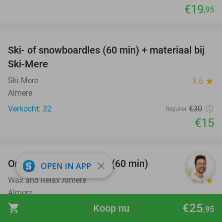
€19
,95
favorite_border
Ski- of snowboardles (60 min) + materiaal bij
50%
Ski-Mere
Ski-Mere
9.6
star
Almere
Verkocht: 32
€30
Regulier
€15
favorite_border
Ontspanningsmassage (60 min)
50%
close
OPEN IN APP
Wax and Relax Almere
8.5
star
Almere
€25
shopping_cart
Koop nu
Verkocht: 119
€67
,50
,95
Regulier