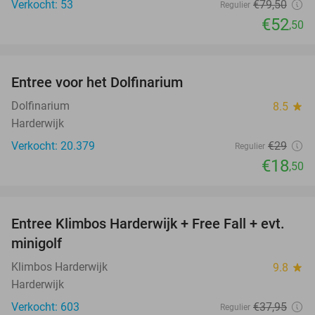
Verkocht: 53
€79
,50
Regulier
€52
,50
favorite_border
Entree voor het Dolfinarium
36%
Dolfinarium
8.5
star
Harderwijk
Verkocht: 20.379
€29
Regulier
€18
,50
favorite_border
Entree Klimbos Harderwijk + Free Fall + evt.
30%
minigolf
Klimbos Harderwijk
9.8
star
Harderwijk
Verkocht: 603
€37
,95
Regulier