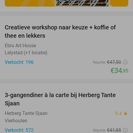
favorite_border
Creatieve workshop naar keuze + koffie of
26%
thee en lekkers
Ebru Art House
Lelystad (+1 locatie)
Verkocht: 196
€47
,50
Regulier
€34
,95
favorite_border
3-gangendiner à la carte bij Herberg Tante
52%
Sjaan
Herberg Tante Sjaan
9.4
star
Vierhouten
Verkocht: 572
€41
,85
Regulier