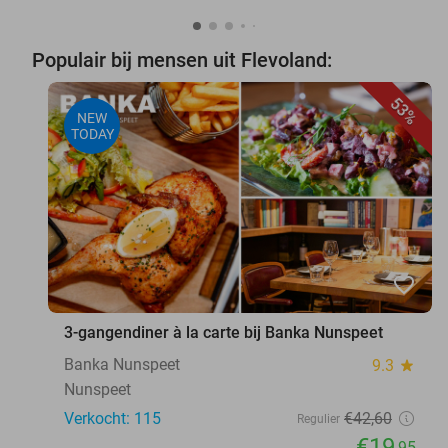
Populair bij mensen uit Flevoland:
53%
NEW
TODAY
favorite_border
3-gangendiner à la carte bij Banka Nunspeet
Banka Nunspeet
9.3
star
Nunspeet
Verkocht: 115
€42
,60
Regulier
€19
,95