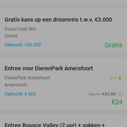
favorite_border
Gratis kans op een droomreis t.w.v. €3.000
Social Deal Win
Online
Gratis
Verkocht: 183.300
favorite_border
Entree voor DierenPark Amersfoort
24%
DierenPark Amersfoort
9.4
star
Amersfoort
Verkocht: 8.565
€31
,50
Regulier
€24
favorite_border
Entree Bounce Valley (2 uur) + sokken +