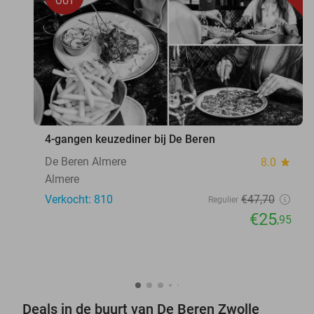
OUT
4-gangen keuzediner bij De Beren
De Beren Almere
8.0
star
Almere
Verkocht: 810
€47
,70
Regulier
€25
,95
Deals in de buurt van De Beren Zwolle